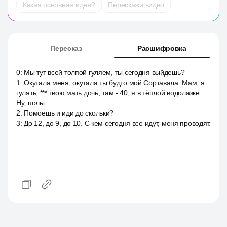
Какая основная идея?
Перескажи видео
Пересказ
Расшифровка
0
:
Мы тут всей толпой гуляем, ты сегодня выйдешь?
1
:
Окутала меня, окутала ты будто мой Сортавала. Мам, я
гулять, *** твою мать дочь, там - 40, я в тёплой водолазке.
Ну, полы.
2
:
Помоешь и иди до скольки?
3
:
До 12, до 9, до 10. С кем сегодня все идут, меня проводят.