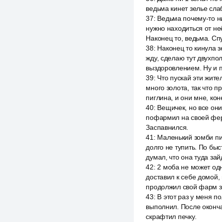
ведьма кинет зелье слабо
37
:
Ведьма почему-то ни
нужно находиться от не
Наконец то, ведьма. Сп
38
:
Наконец то кинула з
жду, сделаю тут двухпо
выздоровлением. Ну и п
39
:
Что пускай эти жите
много золота, так что п
пиглина, и они мне, ко
40
:
Вещичек, но все они
пофармил на своей ферм
Заспавнился.
41
:
Маленький зомби пиг
долго не тупить. По быс
думал, что она туда зай
42
:
2 моба не может одн
доставил к себе домой, 
продолжил свой фарм з
43
:
В этот раз у меня п
выполнил. После оконча
скрафтил печку.