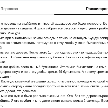
Пересказ
Расшифров
 проведу на скайблоке в minecraft хардкорее это будет непросто. Вот 
 и дерево из сундука. Я сразу забрал все ресурсы и приступил к разб
ошо. Мне уда.
ка при выкапывании земли без еды я точно не останусь. Сундук забир
 все же решил оставить, потому что я хочу, чтобы у меня был зелёный
ой
ть вот это дерево. После этого 1, что я сделал, это изо льда, добыл в
ника. Но булыжник надо чем-то добывать. Так что я скрафтил верста
быче.
я мог добыть всего лишь 3 булыжника. Этого мне бы хватило на каме
 деревянную и по итогу добыл целых 49 булыжника. А к этому време
осадил и
 Кирку до каменной и ещщще скрафтил мотыгу, с помощью которой я
льшой огород и ещё посадил тростник вместе вот с этими светящимис
что делал, это добывал.
 мне его нужно было реально очень много. Ого. Вот это дерево вырос
бойтись. Я его срубил, и мне даже с него выпало целых 2 саженца. Вр
он.