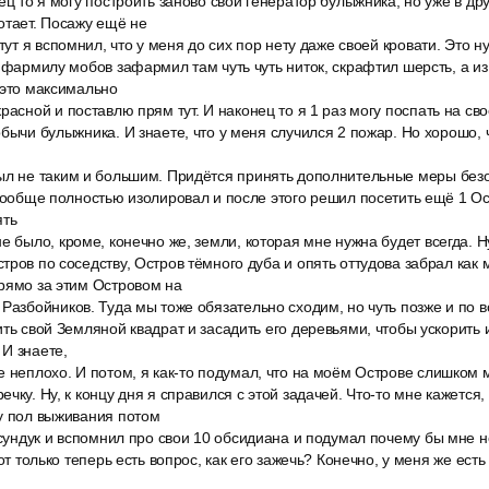
нец то я могу построить заново свой генератор булыжника, но уже в д
отает. Посажу ещё не
 тут я вспомнил, что у меня до сих пор нету даже своей кровати. Это 
 фармилу мобов зафармил там чуть чуть ниток, скрафтил шерсть, а из 
 это максимально
расной и поставлю прям тут. И наконец то я 1 раз могу поспать на с
бычи булыжника. И знаете, что у меня случился 2 пожар. Но хорошо, ч
ыл не таким и большим. Придётся принять дополнительные меры без
 вообще полностью изолировал и после этого решил посетить ещё 1 О
ять
е было, кроме, конечно же, земли, которая мне нужна будет всегда. Н
тров по соседству, Остров тёмного дуба и опять оттудова забрал как
рямо за этим Островом на
 Разбойников. Туда мы тоже обязательно сходим, но чуть позже и по
ть свой Земляной квадрат и засадить его деревьями, чтобы ускорить и
И знаете,
 неплохо. И потом, я как-то подумал, что на моём Острове слишком 
чку. Ну, к концу дня я справился с этой задачей. Что-то мне кажется,
у пол выживания потом
 сундук и вспомнил про свои 10 обсидиана и подумал почему бы мне н
вот только теперь есть вопрос, как его зажечь? Конечно, у меня же есть