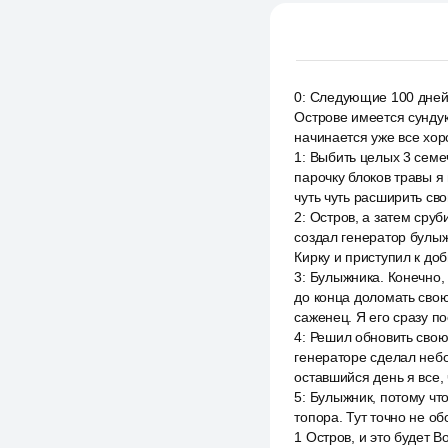
0
:
Следующие 100 дней я
Острове имеется сундук
начинается уже все хор
1
:
Выбить целых 3 семеч
парочку блоков травы я
чуть чуть расширить св
2
:
Остров, а затем сруби
создал генератор булыж
Кирку и приступил к до
3
:
Булыжника. Конечно, 
до конца доломать свою
саженец. Я его сразу п
4
:
Решил обновить свою
генераторе сделал небо
оставшийся день я все, 
5
:
Булыжник, потому что
топора. Тут точно не о
1 Остров, и это будет В