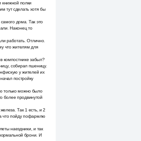
и книжной полки
им тут сделать хотя бы
самого дома. Так это
нали. Наконец то
али работать. Отлично.
му что жителям для
 в компостнике забыл?
ницу, собирал пшеницу.
онфискую у жителей их
 начал постройку
ю только можно было
то более продвинутой
елеза. Так 1 есть, и 2
ока что пойду пофармлю
леты наездники, и так
 нормальной брони. И