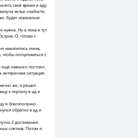
ратить своё время и еду.
кинула зелье слабости,
аю, будет нормально.
 нужна. Ну а пока я тут
стров. О, готово с
еня накопилось очень
, чтобы поторговаться с
т ещё немного постоял,
а интересная ситуация.
онечно же, я решил
ицу к порталу в ад и
ицу я благополучно
рнулся обратно в ад и
опутно 2 достижения
ных слитков. Потом я