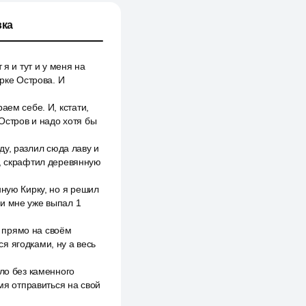
ка
я и тут и у меня на
орке Острова. И
аем себе. И, кстати,
 Остров и надо хотя бы
оду, разлил сюда лаву и
к, скрафтил деревянную
нную Кирку, но я решил
ни мне уже выпал 1
 прямо на своём
я ягодками, ну а весь
ло без каменного
емя отправиться на свой