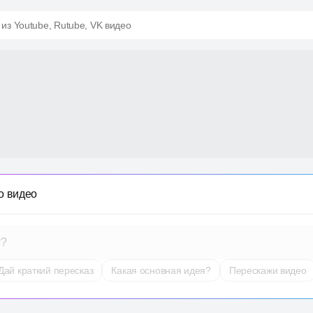
 из Youtube, Rutube, VK видео
о видео
т?
Дай краткий пересказ
Какая основная идея?
Перескажи видео