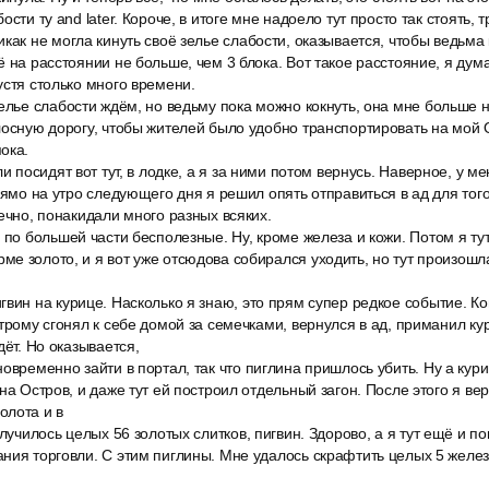
сти ту and later. Короче, в итоге мне надоело тут просто так стоять, т
как не могла кинуть своё зелье слабости, оказывается, чтобы ведьма 
ё на расстоянии не больше, чем 3 блока. Вот такое расстояние, я дум
устя столько много времени.
елье слабости ждём, но ведьму пока можно кокнуть, она мне больше не
лосную дорогу, чтобы жителей было удобно транспортировать на мой О
ока.
ли посидят вот тут, в лодке, а я за ними потом вернусь. Наверное, у м
рямо на утро следующего дня я решил опять отправиться в ад для того
нечно, понакидали много разных всяких.
 по большей части бесполезные. Ну, кроме железа и кожи. Потом я ту
е золото, и я вот уже отсюдова собирался уходить, но тут произошл
вин на курице. Насколько я знаю, это прям супер редкое событие. К
трому сгонял к себе домой за семечками, вернулся в ад, приманил кур
дёт. Но оказывается,
овременно зайти в портал, так что пиглина пришлось убить. Ну а кур
на Остров, и даже тут ей построил отдельный загон. После этого я ве
олота и в
олучилось целых 56 золотых слитков, пигвин. Здорово, а я тут ещё и п
ния торговли. С этим пиглины. Мне удалось скрафтить целых 5 желез