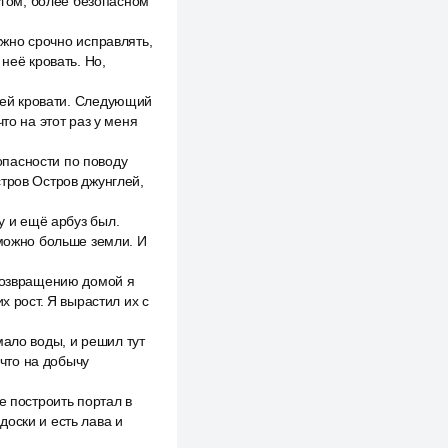
ругом, более безопасном
нужно срочно исправлять,
неё кровать. Но,
воей кровати. Следующий
то на этот раз у меня
опасности по поводу
стров Остров джунглей,
у и ещё арбуз был.
 можно больше земли. И
 возвращению домой я
х рост. Я вырастил их с
мало воды, и решил тут
 что на добычу
е построить портал в
 доски и есть лава и