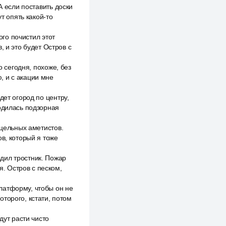
А если поставить доски
т опять какой-то
ого почистил этот
, и это будет Остров с
о сегодня, похоже, без
, и с акации мне
дет огород по центру,
годилась подзорная
 цельных аметистов.
в, который я тоже
дил тростник. Пожар
я. Остров с песком,
латформу, чтобы он не
торого, кстати, потом
дут расти чисто