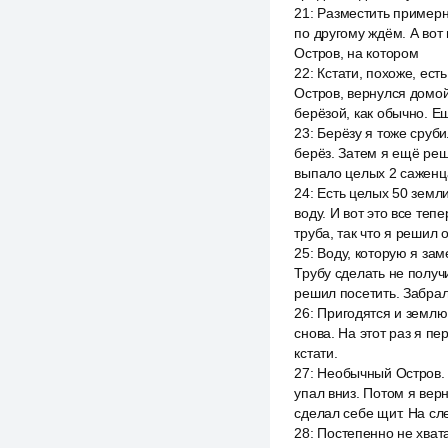
21
:
Разместить примерно
по другому ждём. А вот 
Остров, на котором
22
:
Кстати, похоже, ест
Остров, вернулся домой
берёзой, как обычно. Ещ
23
:
Берёзу я тоже сруби
берёз. Затем я ещё реш
выпало целых 2 саженц
24
:
Есть целых 50 земли
воду. И вот это все те
труба, так что я решил
25
:
Воду, которую я зам
Трубу сделать не получ
решил посетить. Забрал 
26
:
Пригодятся и землю
снова. На этот раз я пе
кстати.
27
:
Необычный Остров. 
упал вниз. Потом я вер
сделал себе щит. На сл
28
:
Постепенно не хвата