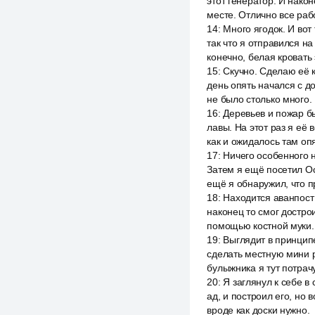
этот генератор. И нако
месте. Отлично все раб
14
:
Много ягодок. И вот
так что я отправился на
конечно, белая кровать
15
:
Скучно. Сделаю её к
день опять начался с до
не было столько много.
16
:
Деревьев и пожар б
лавы. На этот раз я её
как и ожидалось там оп
17
:
Ничего особенного н
Затем я ещё посетил Ос
ещё я обнаружил, что п
18
:
Находится аванпост
наконец то смог дострои
помощью костной муки. 
19
:
Выглядит в принципе
сделать местную мини ре
булыжника я тут потрач
20
:
Я заглянул к себе в
ад, и построил его, но 
вроде как доски нужно.