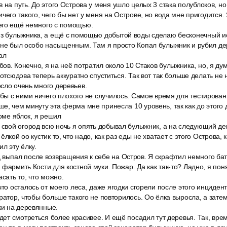
 на путь. До этого Острова у меня ушло целых 3 стака полублоков, но 
чего такого, чего бы нет у меня на Острове, но вода мне пригодится.
его ещё немного с помощью.
из булыжника, а ещё с помощью добытой воды сделаю бесконечный и
 не был особо насыщенным. Там я просто Копал булыжник и рубил дер
ал
в. Конечно, я на неё потратил около 10 Стаков булыжника, но, я ду
 отсюдова теперь аккуратно спуститься. Так вот так больше делать не 
сло очень много деревьев.
обы с ними ничего плохого не случилось. Самое время для тестирова
е, чем минуту эта ферма мне принесла 10 уровень, так как до этого
роме яблок, я решил
 свой огород всю ночь я опять добывал булыжник, а на следующий де
ёлкой оо кустик то, что надо, как раз еды не хватает с этого Острова, к
л эту ёлку.
выпал после возвращения к себе на Остров. Я скрафтил немного бат
 фармить Кости для костной муки. Пожар. Да как так-то? Ладно, я пон
асать то, что можно.
что осталось от моего леса, даже ягодки сгорели после этого инциде
ератор, чтобы больше такого не повторилось. Оо ёлка выросла, а зате
и на деревянные.
удет смотреться более красивее. И ещё посадил тут деревья. Так, вр