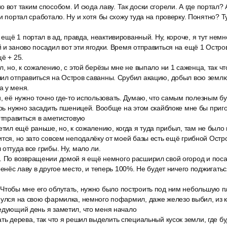
 вот таким способом. И сюда лаву. Так доски сгорели. А где портал? 
и портал сработало. Ну и хотя бы схожу туда на проверку. Понятно? Ту
ь ещё 1 портал в ад, правда, неактивированный. Ну, короче, я тут немн
 и заново посадил вот эти ягодки. Время отправиться на ещё 1 Остров
ё + 25.
л, но, к сожалению, с этой берёзы мне не выпало ни 1 саженца, так чт
ил отправиться на Остров саванны. Срубил акацию, добыл всю землю
а у меня.
, её нужно точно где-то использовать. Думаю, что самым полезным бу
перь нужно засадить пшеницей. Вообще на этом скайблоке мне бы при
 отправиться в аметистовую
етил ещё раньше, но, к сожалению, когда я туда прибыл, там не было
ится, но зато совсем неподалёку от моей базы есть ещё грибной Остро
оттуда все грибы. Ну, мало ли.
. По возвращении домой я ещё немного расширил свой огород и поса
ренёс лаву в другое место, и теперь 100%. Не будет ничего поджигатьс
Чтобы мне его облутать, нужно было построить под ним небольшую п
нулся на свою фармилка, немного пофармил, даже железо выбил, из ко
едующий день я заметил, что меня начало
ть дерева, так что я решил выделить специальный кусок земли, где бу