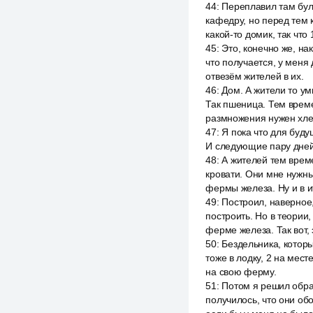
44
:
Переплавил там бул
кафедру, но перед тем к
какой-то домик, так что 
45
:
Это, конечно же, на
что получается, у меня 
отвезём жителей в их.
46
:
Дом. А жители то ум
Так пшеница. Тем време
размножения нужен хле
47
:
Я пока что для буд
И следующие пару дней
48
:
А жителей тем врем
кровати. Они мне нужны
фермы железа. Ну и в и
49
:
Построил, наверное
построить. Но в теории
ферме железа. Так вот, 
50
:
Бездельника, которы
тоже в лодку, 2 на мест
на свою ферму.
51
:
Потом я решил обрат
получилось, что они об