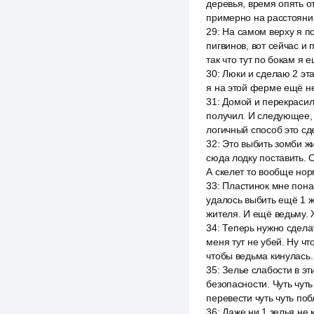
деревья, время опять о
примерно на расстояни
29
:
На самом верху я п
пигвинов, вот сейчас и
так что тут по бокам я 
30
:
Люки и сделаю 2 эт
я на этой ферме ещё не
31
:
Домой и перекрасил 
получил. И следующее, 
логичный способ это сд
32
:
Это выбить зомби жи
сюда лодку поставить. О
А скелет то вообще нор
33
:
Пластинок мне понав
удалось выбить ещё 1 ж
жителя. И ещё ведьму. 
34
:
Теперь нужно сделать
меня тут не убей. Ну чт
чтобы ведьма кинулась.
35
:
Зелье слабости в эт
безопасности. Чуть чут
перевести чуть чуть поб
36
:
Даже ни 1 зелья не к