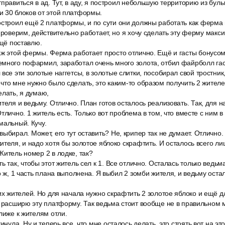
тправиться в ад. Тут, в аду, я построил небольшую территорию из бул
и 30 блоков от этой платформы.
остроил ещё 2 платформы, и по сути они должны работать как ферма 
 проверим, действительно работает, но я хочу сделать эту ферму мак
ещё поставлю.
аж этой фермы. Ферма работает просто отлично. Ещё и гасты бонусом 
много пофармил, заработал очень много золота, отбил файрболл гас
все эти золотые наггетсы, в золотые слитки, пособирал свой тростни
что мне нужно было сделать, это каким-то образом получить 2 жител
елать, я думаю,
теля и ведьму. Отлично. План готов осталось реализовать. Так, для 
тлично. 1 житель есть. Только вот проблема в том, что вместе с ним в 
мальный. Кучу.
ыбирал. Может, его тут оставить? Не, крипер так не думает. Отлично.
ителя, и надо хотя бы золотое яблоко скрафтить. И осталось всего л
Житель номер 2 в лодке, так?
 так, чтобы этот житель сел к 1. Все отлично. Осталась только ведьма
о ж, 1 часть плана выполнена. Я выбил 2 зомби жителя, и ведьму оста
их жителей. Но для начала нужно скрафтить 2 золотое яблоко и ещё 
ь расширю эту платформу. Так ведьма стоит вообще не в правильном 
лиже к жителям отли.
инула. Ну и теперь все, что мне осталось делать, это стоять вот на эт