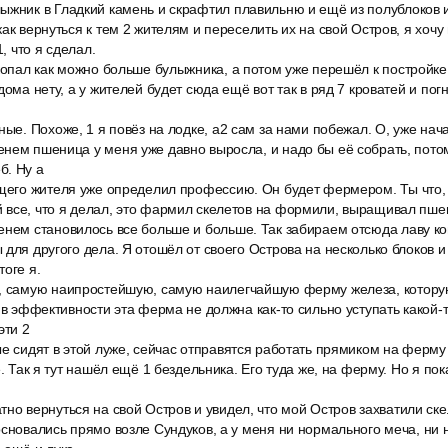
ыжник в Гладкий камень и скрафтил плавильню и ещё из полублоков 
ак вернуться к тем 2 жителям и переселить их на свой Остров, я хочу 
1, что я сделал.
копал как можно больше булыжника, а потом уже перешёл к постройке 
дома нету, а у жителей будет сюда ещё вот так в ряд 7 кроватей и пог
ные. Похоже, 1 я повёз на лодке, a2 сам за нами побежал. О, уже нач
нем пшеница у меня уже давно выросла, и надо бы её собрать, пото
б. Ну а
ущего жителя уже определил профессию. Он будет фермером. Ты что,
 все, что я делал, это фармил скелетов на формили, выращивал пше
енем становилось все больше и больше. Так забираем отсюда лаву к
 для другого дела. Я отошёл от своего Острова на несколько блоков и
тоге я.
, самую наипростейшую, самую наилегчайшую ферму железа, котору
, в эффективности эта ферма не должна как-то сильно уступать какой-
эти 2
е сидят в этой луже, сейчас отправятся работать прямиком на ферму ж
е. Так я тут нашёл ещё 1 бездельника. Его туда же, на ферму. Но я п
но вернуться на свой Остров и увидел, что мой Остров захватили ске
основались прямо возле Сундуков, а у меня ни нормального меча, ни