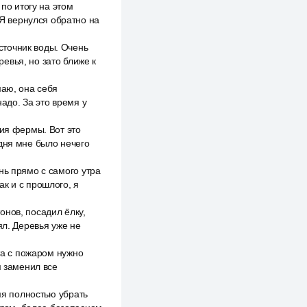
по итогу на этом
 Я вернулся обратно на
сточник воды. Очень
евья, но зато ближе к
маю, она себя
надо. За это время у
ния фермы. Вот это
 дня мне было нечего
нь прямо с самого утра
ак и с прошлого, я
онов, посадил ёлку,
ял. Деревья уже не
нта с пожаром нужно
м заменил все
емя полностью убрать