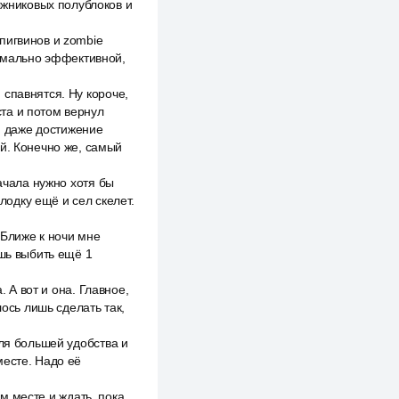
ыжниковых полублоков и
пигвинов и zombie
симально эффективной,
спавнятся. Ну короче,
та и потом вернул
к, даже достижение
ей. Конечно же, самый
начала нужно хотя бы
лодку ещё и сел скелет.
 Ближе к ночи мне
ишь выбить ещё 1
. А вот и она. Главное,
лось лишь сделать так,
для большей удобства и
месте. Надо её
ом месте и ждать, пока