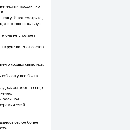
 не чистый продукт, но
 я
т кашу. И вот смотрите,
к, я его всю остальную
те она не сползает.
 в руке вот этот состав.
акие-то крошки сыпались,
чтобы он у вас был в
к здесь остался, но ещё
онечно.
ри большой
 керамический
азалось бы, он более
есть.