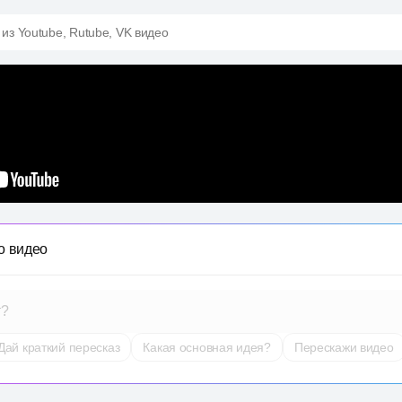
 из Youtube, Rutube, VK видео
о видео
т?
Дай краткий пересказ
Какая основная идея?
Перескажи видео