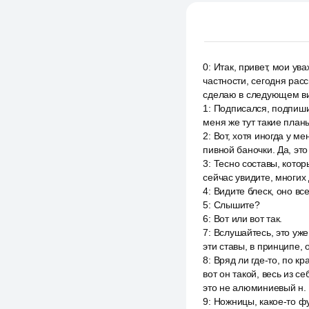
0
:
Итак, привет, мои ув
частности, сегодня рас
сделаю в следующем ви
1
:
Подписался, подпишис
меня же тут такие план
2
:
Вот, хотя иногда у м
пивной баночки. Да, это
3
:
Тесно составы, котор
сейчас увидите, многих
4
:
Видите блеск, оно вс
5
:
Слышите?
6
:
Вот или вот так.
7
:
Вслушайтесь, это уже 
эти ставы, в принципе, 
8
:
Вряд ли где-то, по к
вот он такой, весь из с
это не алюминиевый н.
9
:
Ножницы, какое-то ф