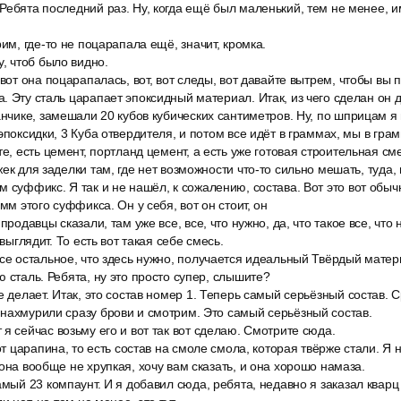
Ребята последний раз. Ну, когда ещё был маленький, тем не менее, 
рим, где-то не поцарапала ещё, значит, кромка.
у, чтоб было видно.
 вот она поцарапалась, вот, вот следы, вот давайте вытрем, чтобы вы п
. Эту сталь царапает эпоксидный материал. Итак, из чего сделан он д
канчике, замешали 20 кубов кубических сантиметров. Ну, по шприцам 
эпоксидки, 3 Куба отвердителя, и потом все идёт в граммах, мы в гра
те, есть цемент, портланд цемент, а есть уже готовая строительная см
ек для заделки там, где нет возможности что-то сильно мешать, туда, 
 суффикс. Я так и не нашёл, к сожалению, состава. Вот это вот обыч
амм этого суффикса. Он у себя, вот он стоит, он
продавцы сказали, там уже все, все, что нужно, да, что такое все, что 
 выглядит. То есть вот такая себе смесь.
се остальное, что здесь нужно, получается идеальный Твёрдый матер
ю сталь. Ребята, ну это просто супер, слышите?
е делает. Итак, это состав номер 1. Теперь самый серьёзный состав. 
нахмурили сразу брови и смотрим. Это самый серьёзный состав.
я сейчас возьму его и вот так вот сделаю. Смотрите сюда.
от царапина, то есть состав на смоле смола, которая твёрже стали. Я н
 она вообще не хрупкая, хочу вам сказать, и она хорошо намаза.
амый 23 компаунт. И я добавил сюда, ребята, недавно я заказал кварц