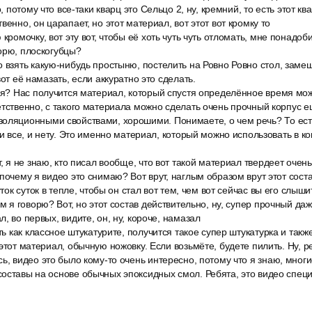
о, потому что все-таки кварц это Сельцо 2, ну, кремний, то есть этот кв
венно, он царапает, но этот материал, вот этот вот кромку то
 кромочку, вот эту вот, чтобы её хоть чуть чуть отломать, мне понадоб
орю, плоскогубцы?
 взять какую-нибудь простыню, постелить на Ровно Ровно стол, замеш
вот её намазать, если аккуратно это сделать.
тся? Нас получится материал, который спустя определённое время мо
етственно, с такого материала можно сделать очень прочный корпус е
оляционными свойствами, хорошими. Понимаете, о чем речь? То есть
 и все, и нету. Это именно материал, который можно использовать в к
т, я не знаю, кто писал вообще, что вот такой материал твердеет очен
 почему я видео это снимаю? Вот врут, наглым образом врут этот сост
уток суток в тепле, чтобы он стал вот тем, чем вот сейчас вы его слыши
м я говорю? Вот, но этот состав действительно, ну, супер прочный даж
, во первых, видите, он, ну, короче, намазал
сть как классное штукатурите, получится такое супер штукатурка и так
этот материал, обычную ножовку. Если возьмёте, будете пилить. Ну, р
ь, видео это было кому-то очень интересно, потому что я знаю, мног
оставы на основе обычных эпоксидных смол. Ребята, это видео специа