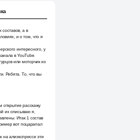
ка
 составов, а в
овиях, и о том, что я
ерского интересного, у
канала в YouTube.
гурцов или моторчик из
. Ребята. То, что вы
ам открытие расскажу
рой их описываю я,
авлены. Итак 1 состав
апример вот поцарапал
 на алиэкспрессе эти