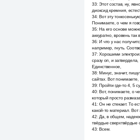
33
:
Этот состав, ну, явн
диоксид кремния, естест
34
:
Вот эту тонюсенькую
Понимаете, о чем я гов
35
:
На его основе можно
аккуратно, вровень так 
36
:
И что у нас получи
например, гнуть. Соотв
37
:
Хорошими электроиз
сразу оп, и затвердела,
Единственное,
38
:
Минус, значит, пишу
сайтах. Вот понимаете,
39
:
Пройти где-то 4, 5 с
40
:
Вот, понимаете, о че
который просто размазал
41
:
Он не стекает. То е
какой-то материал. Вот 
42
:
Да, в общем, надеюс
твёрдые сверхтвёрдые с
43
:
Всем.