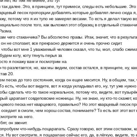
и нет, но тем не менее, это тут
и так далее. Это, в принципе, тут примеси, следы есть небольшие. Это
варцевый песок пропорции добавлять которые добавлял лично сюда я,
ажу, потому что я их тупо не замерял весами. То есть я делал такую во
пециально после того, как выложил этот образец в отдельный стаканчи
 Разма.
кам чего стаканчика? Вы абсолютно правы. Итак, значит, что в результа
он не сползает, все прекрасно держится и очень прочно сидит.
о, чтобы вот мне 1 уважаемый человек сказал, что ты, мол, слабо сжимал
будем коту, коту тянуть перья за
осто я покажу вам и посмотрим на
о-то разлетается, но, как мы видим, состав остался, в принципе, ну, к
тав 20.
м песка до того состояния, когда он ещее месится. Ну, в общем, так, 
о есть, чтобы вот видите, вот я когда укладывал его, ну, тут уже нужно
обы сделать что-то такое нормальное, потому что, видите, вот пузырё
орый царапает совдеповские ножницы. Ну, не знаю, ну кто-то скажет, к
цевого песка нет кварцевого, правильно? Но этот кварцевый песок п
 оседает в смоле, чем хорош состав, понимаете? То есть вот этот вот
смотрите на него.
ят, он звенит.
попробуем что-нибудь поцарапать. Сразу говорю, вот этим составом, к
я. Ну вот смотрите, я поцарапаю сейчас его, да, в лёгкую, видите, то 