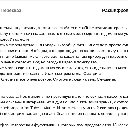
Пересказ
Расшифров
ажаемые подписчики, а также все любители YouTube всяких интересных
скажу о сверхпрочных составах, которые можно сделать в домашних усл
део. Итак, если
ь в скором времени ты увидишь вообще очень много чего просто суп
ы появились все. В общем, я не претендую на звание самого лучшего 
еня такие бывают мысли, это вам не какая-то там прибор для нарезки о
 очень интересно. Вот, но сегодня видео я покажу вам.
ые можно сделать в домашних условиях. Итак, это лидеры по прочности
 должно заинтересовать. Итак, смотрим сюда. Смотрите.
е блестит и все очень ровное. Смотрите сюда на звук. Слушайте.
не смола. Нет, я знаю, я не претендую на то, что сейчас я какое-то в
они описаны в интернете, но я думаю, что с этой точки зрения, с кото
райней мере в YouTube найдёте. Итак, составы у меня 2 состава предст
ебя посмотрим, как он царапает. Значит, что он царапать должен ну н
уфло, которое вам фуфломицин, который вам предлагают за 15 копеек