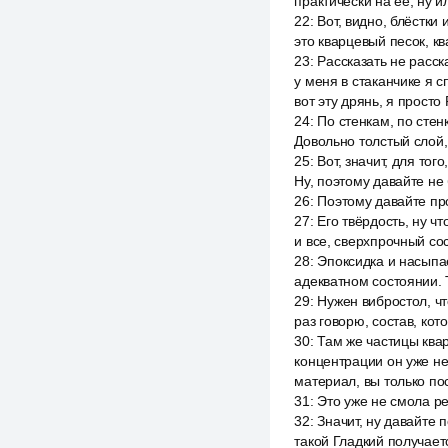
практически на её, ну ил
22
:
Вот, видно, блёстки 
это кварцевый песок, к
23
:
Рассказать не расск
у меня в стаканчике я с
вот эту дрянь, я просто
24
:
По стенкам, по стен
Довольно толстый слой, 
25
:
Вот, значит, для тог
Ну, поэтому давайте не 
26
:
Поэтому давайте пр
27
:
Его твёрдость, ну чт
и все, сверхпрочный сос
28
:
Эпоксидка и насыпае
адекватном состоянии. Т
29
:
Нужен вибростол, чт
раз говорю, состав, кот
30
:
Там же частицы квар
концентрации он уже не
материал, вы только по
31
:
Это уже не смола реб
32
:
Значит, ну давайте 
такой Гладкий получаетс