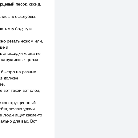
арцевый песок, оксид,
ились плоскогубцы.
ать эту бодягу и
жно резать ножом или,
щё и
 эпоксидки ж она не
онструктивных целях.
ь быстро на разных
ав должен
те.
е вот такой вот слой,
же конструкционный
ебят, желаю удачи.
ие люди ищут какие-то
льно для вас. Вот.