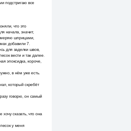
ими подстригаю все
оняли, что это
ля начала, значит,
я меряю шприцами,
ммах добавили 7.
есь для заделки швов,
песок вести и так далее.
ная эпоксидка, короче,
нужно, в нём уже есть.
иал, который скребёт
Сразу говорю, он самый
е хочу сказать, что она
 песок у меня