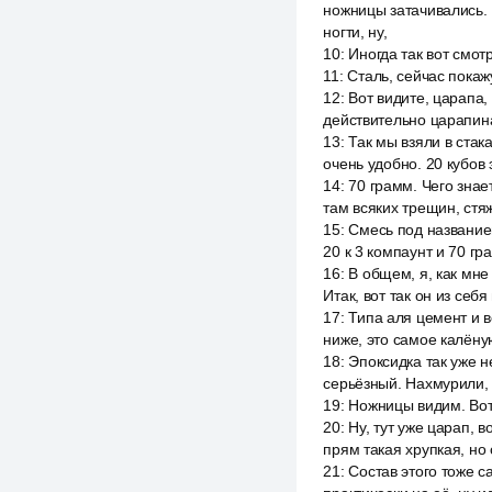
ножницы затачивались. 
ногти, ну,
10
:
Иногда так вот смот
11
:
Сталь, сейчас покаж
12
:
Вот видите, царапа,
действительно царапина
13
:
Так мы взяли в ста
очень удобно. 20 кубов 
14
:
70 грамм. Чего знае
там всяких трещин, стяж
15
:
Смесь под названием
20 к 3 компаунт и 70 гр
16
:
В общем, я, как мне 
Итак, вот так он из себя
17
:
Типа аля цемент и в
ниже, это самое калёну
18
:
Эпоксидка так уже н
серьёзный. Нахмурили, 
19
:
Ножницы видим. Вот 
20
:
Ну, тут уже царап, в
прям такая хрупкая, но
21
:
Состав этого тоже с