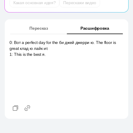
Какая основная идея?
Перескажи видео
Пересказ
Расшифровка
0
:
Вот a perfect day for the би джей джерри ю. The floor is
great клад ю лайк ит.
1
:
This is the best я.