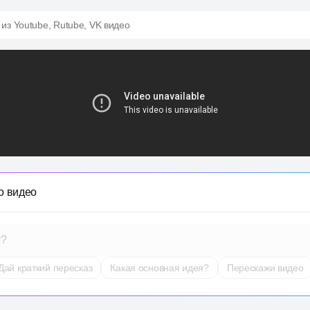
 из Youtube, Rutube, VK видео
о видео
т?
Дай краткий пересказ
Какая основная идея?
Перескажи видео