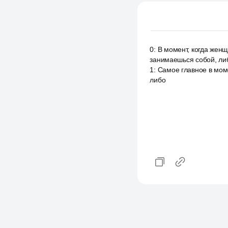
0
:
В момент, когда женщ
занимаешься собой, либ
1
:
Самое главное в моме
либо