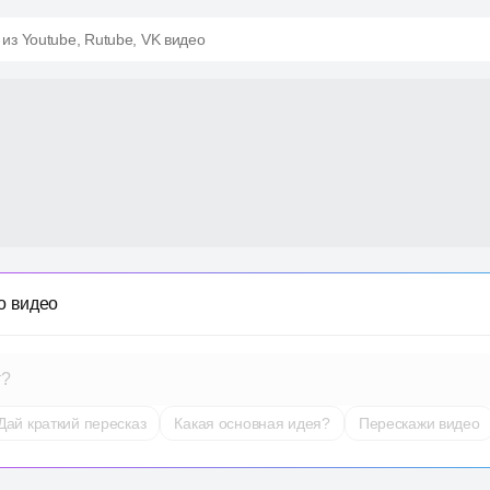
 из Youtube, Rutube, VK видео
о видео
т?
Дай краткий пересказ
Какая основная идея?
Перескажи видео