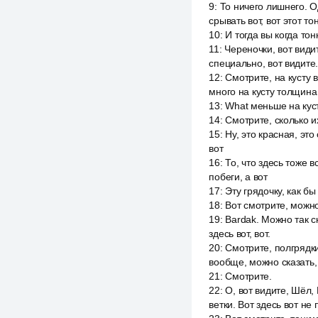
9
:
То ничего лишнего. О
срывать вот, вот этот то
10
:
И тогда вы когда тон
11
:
Череночки, вот видит
специально, вот видите.
12
:
Смотрите, на кусту 
много на кусту толщина 
13
:
What меньше на кусту?
14
:
Смотрите, сколько их
15
:
Ну, это красная, это
вот
16
:
То, что здесь тоже 
побеги, а вот
17
:
Эту грядочку, как б
18
:
Вот смотрите, можно
19
:
Bardak. Можно так ск
здесь вот, вот.
20
:
Смотрите, полгрядки,
вообще, можно сказать, 
21
:
Смотрите.
22
:
О, вот видите, Шёл,
ветки. Вот здесь вот не