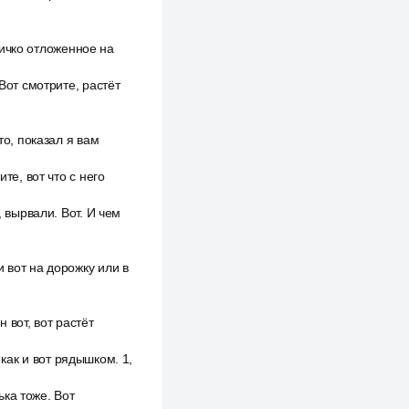
 яичко отложенное на
Вот смотрите, растёт
то, показал я вам
те, вот что с него
, вырвали. Вот. И чем
 вот на дорожку или в
н вот, вот растёт
ь как и вот рядышком. 1,
ька тоже. Вот