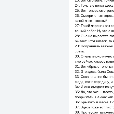
23
:
Вот смотрите, тонкие
24
:
Толстые ветки здесь
25
:
Вот теперь смотрите,
26
:
Смотрите, вот здесь,
какой лезет толстый.
27
:
Такой черенок вот та
тонкий побег. Ну что с 
28
:
Оно не вырастет, вот
бывает. Этот цветок, за
29
:
Поправлять веточки и
совка.
30
:
Очень плохо нужно с
уже сейчас камеру нав
31
:
Вот чёрные точечки в
32
:
Это здесь была Сока
33
:
Сока, она как бы пл
сюда, вот в середину, и
34
:
И она съедает изнут
35
:
Да, это очень плохо
побрызгать. Сейчас как 
36
:
Брызгать в маске. Во
37
:
Здесь тоже вот лист
38
:
Протеусом запомнили