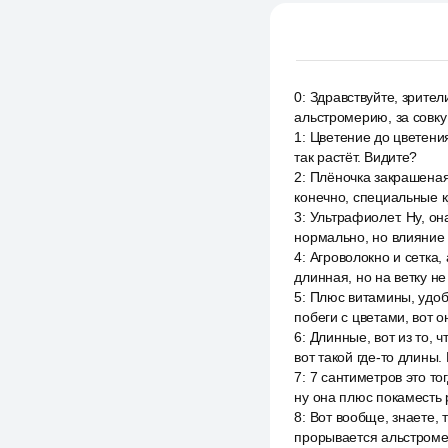
0
:
Здравствуйте, зрител
альстромерию, за совку 
1
:
Цветение до цветения.
так растёт. Видите?
2
:
Плёночка закрашеная,
конечно, специальные к
3
:
Ультрафиолет. Ну, он
нормально, но влияние 
4
:
Агроволокно и сетка,
длинная, но на ветку не
5
:
Плюс витамины, удобр
побеги с цветами, вот о
6
:
Длинные, вот из то, 
вот такой где-то длины. В
7
:
7 сантиметров это то
ну она плюс покаместь 
8
:
Вот вообще, знаете, т
прорывается альстромери