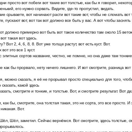
дни просто вот побеги вот такие вот толстые, как бы я говорил, неко
ненький, его нужно сорвать. Видите, где-то пропустил, видать.
кие срываете, вот начинают расти вот такие вот, чтобы не сломать вот 
е, пускают вот, вот так вот должно все быть у вас. А вот чтобы заснять 
вот должно примерно вот быть вот такое количество там около 15 веток
вот такая вот здесь.
 Вот 2, 4, 6, 8, 8. Вот уже толще растут, вот есть куст. Вот.
 вот это все 1 куст.
 с элитных сортов название, честно, не помню, но она даже там тонкие
все как бы прорвало, нету ничего лишнего. И вот смотрите, разница вот
ы я, можно сказать, я её не прорывал просто специально для того, чтоб
 сказать, какой здесь
азать, смотрите и тонкие, и толстые. Вот, и смотрите результат. Вот д
 как бы, смотрите, она толстая такая, это не сорта, это все просто. И 
никакая. Вот.
 Шёл, Шёл, заметил. Сейчас вернёмся. Вот смотрите, здесь толстые, 
 прорывалось.