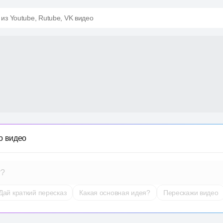
 из Youtube, Rutube, VK видео
о видео
т?
Дай краткий пересказ
Какая основная идея?
Перескажи видео