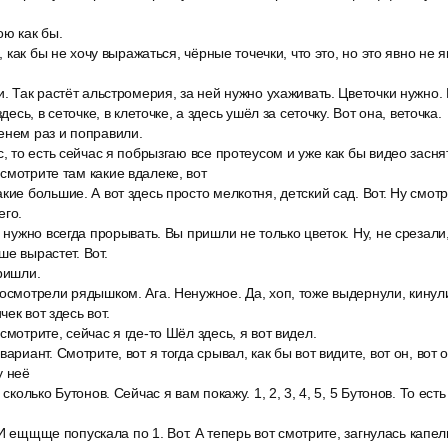
ою как бы.
ь, как бы не хочу выражаться, чёрные точечки, что это, но это явно не
и. Так растёт альстромерия, за ней нужно ухаживать. Цветочки нужно. 
здесь, в сеточке, в клеточке, а здесь ушёл за сеточку. Вот она, веточка.
енем раз и поправили.
с, то есть сейчас я побрызгаю все протеусом и уже как бы видео засня
смотрите там какие вдалеке, вот
кие большие. А вот здесь просто мелкотня, детский сад. Вот. Ну смотри
его.
ь нужно всегда прорывать. Вы пришли не только цветок. Ну, не срезали
ше вырастет. Вот.
ришли.
осмотрели рядышком. Ага. Ненужное. Да, хоп, тоже выдернули, кинули
ек вот здесь вот.
смотрите, сейчас я где-то Шёл здесь, я вот видел.
ариант. Смотрите, вот я тогда срывал, как бы вот видите, вот он, вот о
у неё
 сколько Бутонов. Сейчас я вам покажу. 1, 2, 3, 4, 5, 5 Бутонов. То ест
5. И ещщще попускала по 1. Вот. А теперь вот смотрите, загнулась капел