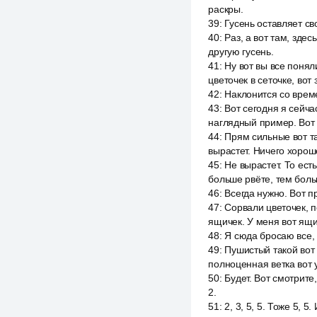
раскры.
39
:
Гусень оставляет св
40
:
Раз, а вот там, здес
другую гусень.
41
:
Ну вот вы все понял
цветочек в сеточке, вот 
42
:
Наклонится со врем
43
:
Вот сегодня я сейча
наглядный пример. Вот 
44
:
Прям сильные вот та
вырастет. Ничего хорош
45
:
Не вырастет. То ест
больше рвёте, тем боль
46
:
Всегда нужно. Вот п
47
:
Сорвали цветочек, п
ящичек. У меня вот ящич
48
:
Я сюда бросаю все, 
49
:
Пушистый такой вот в
полноценная ветка вот 
50
:
Будет. Вот смотрите,
2.
51
:
2, 3, 5, 5. Тоже 5, 