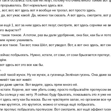
 так и остались толстые не лезут, потому что очень много тонких вот зд
 прорывалось. Вот нормально здесь все.
 вот, вот, вот здесь вот я вообще не трогал, вот просто здесь.
 да, вот ужас какой. Да, можно так сказать. А вот здесь, смотрите, вот 
м ещё 1, вот за ним здесь вот лезут, смотрите, вот здесь сорняки не в
него вырастет?
 такое тонкое. А потом, раз вы дали удобрение, она бах, как бы и пото
 ним нужно ухаживать.
 все такое. Так вот, пока Шёл, вот увидел. Вот, а вот оно здесь, вот см
ейчас побрызгать. Нужно, кстати, от соки, от соки брызгается протеус.
едём.
от здесь вот это все как бы.
.
охой такой жучок. Ну не жучок, а гусеница Зелёная гусень. Она даже за
 живёт там вот живёт.
ри даже цветок. Вот видите, здесь прям много её.
, кстати. Короче, вот чем убить совку, просто побрызгайте протеусом 
бы солнца у нас нету. Я сейчас буду брызгать, показывать это я уже не
т здесь нету как бы маска. Вы не чувствуете запах, но организм все чув
очки крутятся, это крутится, можно от клеща ещё побрызгать.
 протеус побрызгать протеусом. Вот смотрите, вот ещё эффект гусен