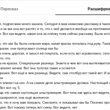
Пересказ
Расшифров
и, подписчики моего канала. Сегодня я вам немножко расскажу в тако
и за как она вот растёт, и то, что с ней делается вообще на протяжен
 Вот как видите, какая она за плёнку тоже сейчас расскажу. Была исто
 это как бы была сильная жара, какая краска попалась под руку. Такой
раски, они пропускают солнце как бы
а очень дорогая, и смысл её покупать, если есть вот агроволокно, сет
то, что
 а не краска. Специальная разница. Знаете в чем вот она вытягивается
 влияет ничем. Вот она толстая такая и остаётся.
ения. Вот ещё в чем разница. Видите, сам столбур вот такой вот. И ес
ни.
что влияет на них. А на самом деле альстромерия должна. Настоящий 
от, вот, ну, 5.
гда это самая настоящая альстромерия. Вот типа как здесь вот видите
раскроется, она ещё вытянется.
о, что я хочу вам показать. Смотрите, я показывал как бы Посенко про
я. Вот покажу теперь вот снизу. Вот видите, нет.