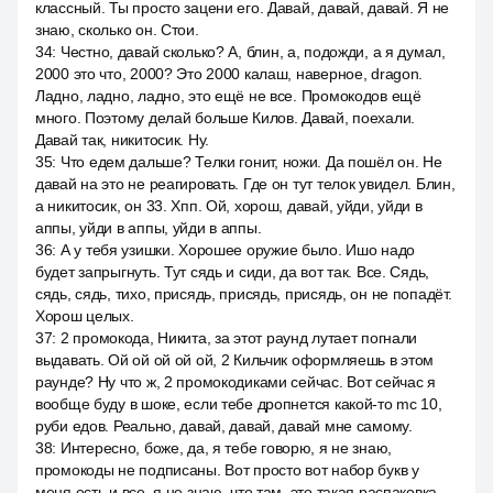
классный. Ты просто зацени его. Давай, давай, давай. Я не
знаю, сколько он. Стои.
34
:
Честно, давай сколько? А, блин, а, подожди, а я думал,
2000 это что, 2000? Это 2000 калаш, наверное, dragon.
Ладно, ладно, ладно, это ещё не все. Промокодов ещё
много. Поэтому делай больше Килов. Давай, поехали.
Давай так, никитосик. Ну.
35
:
Что едем дальше? Телки гонит, ножи. Да пошёл он. Не
давай на это не реагировать. Где он тут телок увидел. Блин,
а никитосик, он 33. Хпп. Ой, хорош, давай, уйди, уйди в
аппы, уйди в аппы, уйди в аппы.
36
:
А у тебя узишки. Хорошее оружие было. Ишо надо
будет запрыгнуть. Тут сядь и сиди, да вот так. Все. Сядь,
сядь, сядь, тихо, присядь, присядь, присядь, он не попадёт.
Хорош целых.
37
:
2 промокода, Никита, за этот раунд лутает погнали
выдавать. Ой ой ой ой ой, 2 Кильчик оформляешь в этом
раунде? Ну что ж, 2 промокодиками сейчас. Вот сейчас я
вообще буду в шоке, если тебе дропнется какой-то mc 10,
руби едов. Реально, давай, давай, давай мне самому.
38
:
Интересно, боже, да, я тебе говорю, я не знаю,
промокоды не подписаны. Вот просто вот набор букв у
меня есть и все, я не знаю, что там, это такая распаковка