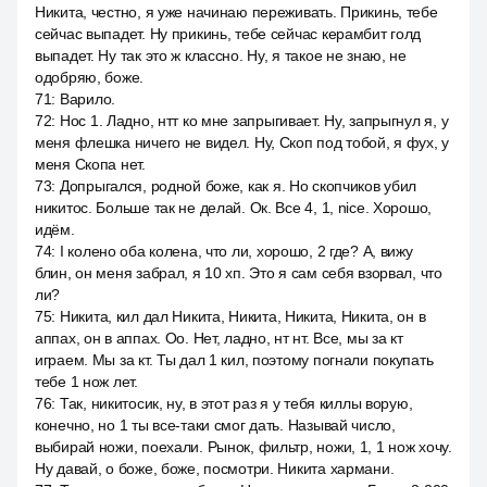
Никита, честно, я уже начинаю переживать. Прикинь, тебе
сейчас выпадет. Ну прикинь, тебе сейчас керамбит голд
выпадет. Ну так это ж классно. Ну, я такое не знаю, не
одобряю, боже.
71
:
Варило.
72
:
Нос 1. Ладно, нтт ко мне запрыгивает. Ну, запрыгнул я, у
меня флешка ничего не видел. Ну, Скоп под тобой, я фух, у
меня Скопа нет.
73
:
Допрыгался, родной боже, как я. Но скопчиков убил
никитос. Больше так не делай. Ок. Все 4, 1, nice. Хорошо,
идём.
74
:
I колено оба колена, что ли, хорошо, 2 где? А, вижу
блин, он меня забрал, я 10 хп. Это я сам себя взорвал, что
ли?
75
:
Никита, кил дал Никита, Никита, Никита, Никита, он в
аппах, он в аппах. Оо. Нет, ладно, нт нт. Все, мы за кт
играем. Мы за кт. Ты дал 1 кил, поэтому погнали покупать
тебе 1 нож лет.
76
:
Так, никитосик, ну, в этот раз я у тебя киллы ворую,
конечно, но 1 ты все-таки смог дать. Называй число,
выбирай ножи, поехали. Рынок, фильтр, ножи, 1, 1 нож хочу.
Ну давай, о боже, боже, посмотри. Никита хармани.