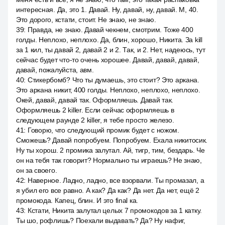
интересная. Да, это 1. Давай. Ну, давай, ну, давай. М, 40.
Это дорого, кстати, стоит. Не знаю, не знаю.
39
:
Правда, не знаю. Давай чекнем, смотрим. Тоже 400
голды. Неплохо, неплохо. Да, блин, хорошо, Никита. За kill
за 1 кил, ты давай 2, давай 2 и 2. Так, и 2. Нет, надеюсь, тут
сейчас будет что-то очень хорошее. Давай, давай, давай,
давай, пожалуйста, авм.
40
:
Стикербомб? Что ты думаешь, это стоит? Это аркана.
Это аркана никит, 400 голды. Неплохо, неплохо, неплохо.
Окей, давай, давай так. Оформляешь. Давай так.
Оформляешь 2 killer. Если сейчас оформляешь в
следующем раунде 2 killer, я тебе просто железо.
41
:
Говорю, что следующий промик будет с ножом.
Сможешь? Давай попробуем. Попробуем. Ехала никитосик.
Ну ты хорош. 2 промика залутал. Ай, тигр, тим, бездарь. Че
он на тебя так говорит? Нормально ты играешь? Не знаю,
он за своего.
42
:
Наверное. Ладно, ладно, все взорвали. Ты промазал, а
я убил его все равно. А как? Да как? Да нет. Да нет, ещё 2
промокода. Капец, блин. И это final ка.
43
:
Кстати, Никита залутал целых 7 промокодов за 1 катку.
Ты шо, рофлишь? Поехали выдавать? Да? Ну нафиг,