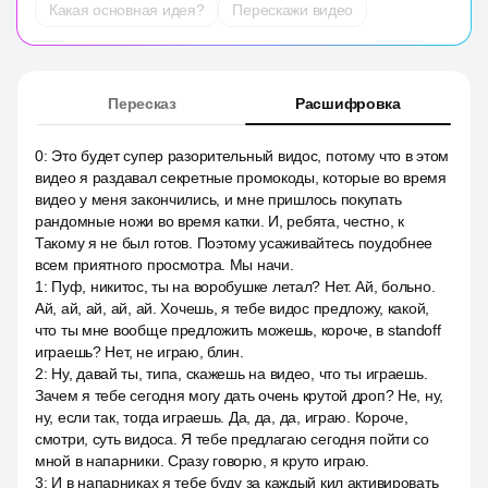
Какая основная идея?
Перескажи видео
Пересказ
Расшифровка
0
:
Это будет супер разорительный видос, потому что в этом
видео я раздавал секретные промокоды, которые во время
видео у меня закончились, и мне пришлось покупать
рандомные ножи во время катки. И, ребята, честно, к
Такому я не был готов. Поэтому усаживайтесь поудобнее
всем приятного просмотра. Мы начи.
1
:
Пуф, никитос, ты на воробушке летал? Нет. Ай, больно.
Ай, ай, ай, ай, ай. Хочешь, я тебе видос предложу, какой,
что ты мне вообще предложить можешь, короче, в standoff
играешь? Нет, не играю, блин.
2
:
Ну, давай ты, типа, скажешь на видео, что ты играешь.
Зачем я тебе сегодня могу дать очень крутой дроп? Не, ну,
ну, если так, тогда играешь. Да, да, да, играю. Короче,
смотри, суть видоса. Я тебе предлагаю сегодня пойти со
мной в напарники. Сразу говорю, я круто играю.
3
:
И в напарниках я тебе буду за каждый кил активировать