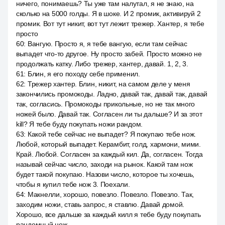
ничего, понимаешь? Ты уже там налутал, я не знаю, на
сколько на 5000 голды. Я в шоке. И 2 промик, активируй 2
промик. Вот тут никит, вот тут лежит трежер. Хантер, я тебе
просто
60
:
Вангую. Просто я, я тебе вангую, если там сейчас
выпадет что-то другое. Ну просто забей. Просто можно не
продолжать катку. Либо трежер, хантер, давай. 1, 2, 3.
61
:
Блин, я его походу себе применил.
62
:
Трежер хантер. Блин, никит, на самом деле у меня
закончились промокоды. Ладно, давай так, давай так, давай
так, согласись. Промокоды прикольные, но не так много
ножей было. Давай так. Согласен ли ты дальше? И за этот
kill? Я тебе буду покупать ножи рандом.
63
:
Какой тебе сейчас не выпадет? Я покупаю тебе нож.
Любой, который выпадет. Керамбит, голд, хармони, мими.
Край. Любой. Согласен за каждый кил. Да, согласен. Тогда
называй сейчас число, заходи на рынок. Какой там нож
будет такой покупаю. Назови число, которое ты хочешь,
чтобы я купил тебе нож 3. Поехали.
64
:
Макнелли, хорошо, повезло. Повезло. Повезло. Так,
заходим ножи, ставь запрос, я ставлю. Давай домой.
Хорошо, все дальше за каждый килл я тебе буду покупать
рандомный нож.