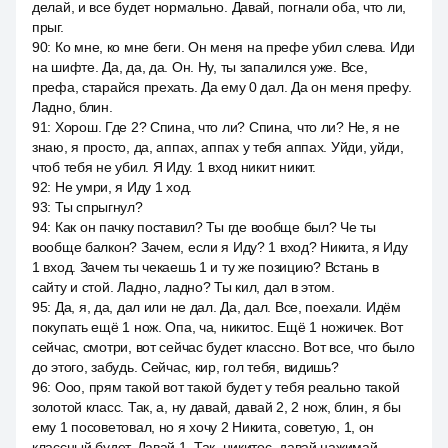
делай, и все будет нормально. Давай, погнали оба, что ли,
прыг.
90
:
Ко мне, ко мне беги. Он меня на префе убил слева. Иди
на шифте. Да, да, да. Он. Ну, ты запалился уже. Все,
префа, старайся прехать. Да ему 0 дал. Да он меня префу.
Ладно, блин.
91
:
Хорош. Где 2? Спина, что ли? Спина, что ли? Не, я не
знаю, я просто, да, аппах, аппах у тебя аппах. Уйди, уйди,
чтоб тебя не убил. Я Иду. 1 вход никит никит.
92
:
Не умри, я Иду 1 ход.
93
:
Ты спрыгнул?
94
:
Как он пачку поставил? Ты где вообще был? Че ты
вообще балкон? Зачем, если я Иду? 1 вход? Никита, я Иду
1 вход. Зачем ты чекаешь 1 и ту же позицию? Встань в
сайту и стой. Ладно, ладно? Ты кил, дал в этом.
95
:
Да, я, да, дал или не дал. Да, дал. Все, поехали. Идём
покупать ещё 1 нож. Опа, ча, никитос. Ещё 1 ножичек. Вот
сейчас, смотри, вот сейчас будет классно. Вот все, что было
до этого, забудь. Сейчас, кир, гол тебя, видишь?
96
:
Ооо, прям такой вот такой будет у тебя реально такой
золотой класс. Так, а, ну давай, давай 2, 2 нож, блин, я бы
ему 1 посоветовал, но я хочу 2 Никита, советую, 1, он
классный будет. Давай 1. Так, никитос, давай нажимай.