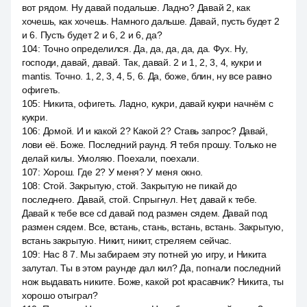
вот рядом. Ну давай подальше. Ладно? Давай 2, как
хочешь, как хочешь. Намного дальше. Давай, пусть будет 2
и 6. Пусть будет 2 и 6, 2 и 6, да?
104
:
Точно определился. Да, да, да, да, да. Фух. Ну,
господи, давай, давай. Так, давай. 2 и 1, 2, 3, 4, кукри и
mantis. Точно. 1, 2, 3, 4, 5, 6. Да, боже, блин, ну все равно
офигеть.
105
:
Никита, офигеть. Ладно, кукри, давай кукри начнём с
кукри.
106
:
Домой. И и какой 2? Какой 2? Ставь запрос? Давай,
лови её. Боже. Последний раунд. Я тебя прошу. Только не
делай килы. Умоляю. Поехали, поехали.
107
:
Хорош. Где 2? У меня? У меня окно.
108
:
Стой. Закрытую, стой. Закрытую не пикай до
последнего. Давай, стой. Спрыгнул. Нет, давай к тебе.
Давай к тебе все cd давай под размен сядем. Давай под
размен сядем. Все, встань, стань, встань, встань. Закрытую,
встань закрытую. Никит, никит, стреляем сейчас.
109
:
Нас 8 7. Мы забираем эту потней ую игру, и Никита
залутал. Ты в этом раунде дал кил? Да, погнали последний
нож выдавать никите. Боже, какой pot красавчик? Никита, ты
хорошо отыграл?