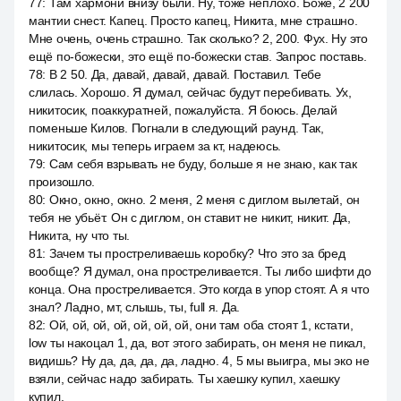
77
:
Там хармони внизу были. Ну, тоже неплохо. Боже, 2 200
мантии снест. Капец. Просто капец, Никита, мне страшно.
Мне очень, очень страшно. Так сколько? 2, 200. Фух. Ну это
ещё по-божески, это ещё по-божески став. Запрос поставь.
78
:
В 2 50. Да, давай, давай, давай. Поставил. Тебе
слилась. Хорошо. Я думал, сейчас будут перебивать. Ух,
никитосик, поаккуратней, пожалуйста. Я боюсь. Делай
поменьше Килов. Погнали в следующий раунд. Так,
никитосик, мы теперь играем за кт, надеюсь.
79
:
Сам себя взрывать не буду, больше я не знаю, как так
произошло.
80
:
Окно, окно, окно. 2 меня, 2 меня с диглом вылетай, он
тебя не убьёт. Он с диглом, он ставит не никит, никит. Да,
Никита, ну что ты.
81
:
Зачем ты простреливаешь коробку? Что это за бред
вообще? Я думал, она простреливается. Ты либо шифти до
конца. Она простреливается. Это когда в упор стоят. А я что
знал? Ладно, мт, слышь, ты, full я. Да.
82
:
Ой, ой, ой, ой, ой, ой, ой, они там оба стоят 1, кстати,
low ты накоцал 1, да, вот этого забирать, он меня не пикал,
видишь? Ну да, да, да, да, ладно. 4, 5 мы выигра, мы эко не
взяли, сейчас надо забирать. Ты хаешку купил, хаешку
купил.