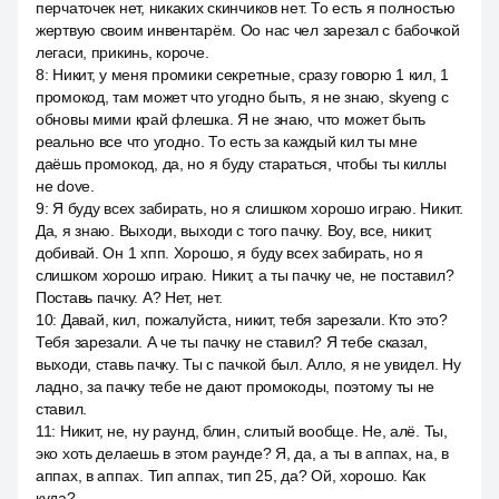
перчаточек нет, никаких скинчиков нет. То есть я полностью
жертвую своим инвентарём. Оо нас чел зарезал с бабочкой
легаси, прикинь, короче.
8
:
Никит, у меня промики секретные, сразу говорю 1 кил, 1
промокод, там может что угодно быть, я не знаю, skyeng с
обновы мими край флешка. Я не знаю, что может быть
реально все что угодно. То есть за каждый кил ты мне
даёшь промокод, да, но я буду стараться, чтобы ты киллы
не dove.
9
:
Я буду всех забирать, но я слишком хорошо играю. Никит.
Да, я знаю. Выходи, выходи с того пачку. Воу, все, никит,
добивай. Он 1 хпп. Хорошо, я буду всех забирать, но я
слишком хорошо играю. Никит, а ты пачку че, не поставил?
Поставь пачку. А? Нет, нет.
10
:
Давай, кил, пожалуйста, никит, тебя зарезали. Кто это?
Тебя зарезали. А че ты пачку не ставил? Я тебе сказал,
выходи, ставь пачку. Ты с пачкой был. Алло, я не увидел. Ну
ладно, за пачку тебе не дают промокоды, поэтому ты не
ставил.
11
:
Никит, не, ну раунд, блин, слитый вообще. Не, алё. Ты,
эко хоть делаешь в этом раунде? Я, да, а ты в аппах, на, в
аппах, в аппах. Тип аппах, тип 25, да? Ой, хорошо. Как
куда?