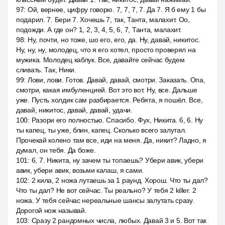
97
:
Ой, вернее, цифру говорю. 7, 7, 7, 7. Да 7. Я б ему 1 бы
подарил. 7. Бери 7. Хочешь 7, так, Танта, малахит. Оо,
подожди. А где он? 1, 2, 3, 4, 5, 6, 7, Танта, малахит.
98
:
Ну, почти, но тоже, шо его, его, да. Ну, давай, никитос.
Ну, ну, ну, молодец, что я его хотел, просто проверял на
мужика. Молодец каблук. Все, давайте сейчас будем
сливать. Так, Ники.
99
:
Лови, лови. Готов. Давай, давай, смотри. Заказать. Опа,
смотри, какая имбуленцией. Вот это вот. Ну, все. Дальше
уже. Пусть холдик сам разбирается. Ребята, я пошёл. Все,
давай, никитос, давай, давай, удачи.
100
:
Разори его полностью. Спасибо. Фух, Никита. 6, 6. Ну
ты капец, ты уже, блин, капец. Сколько всего залутал.
Прочекай колено там все, иди на меня. Да, никит? Ладно, я
думал, он тебя. Да боже.
101
:
6, 7. Никита, ну зачем ты топаешь? Убери авик, убери
авик, убери авик, возьми калаш, я сами.
102
:
2 кила, 2 ножа лутаешь за 1 раунд. Хорош. Что ты дал?
Что ты дал? Не вот сейчас. Ты реально? У тебя 2 killer. 2
ножа. У тебя сейчас нереальные шансы залутать сразу.
Дорогой нож называй.
103
:
Сразу 2 рандомных числа, любых. Давай 3 и 5. Вот так