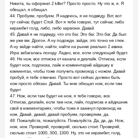
Никита, ты оформил 2 killer? Просто просто. Ну что ж, я. Я
обещал, я обещал.
44
:
Пробуем, пробуем. Я надеюсь, я не подведу. Вот, вот
тут сейчас будет. Стой. Вот я тебе говорю, тут сейчас либо
керамбит голд, либо, либо хармони. Давай.
45
:
Давай я не подведу, что это баг. Это баг. Это баг. Да был
же уже вм. Дрэгон. А ну подожди, зайди, это точно не глюк.
А ну зайди найти, найти, найти на рынке реально 2 авика.
Игра забагалась походу. Ладно, все, если следующий будет.
46
:
Не нож, все отписка от канала и дизлайк. Отписка, если
будет нож, подписка, лайк и комментарий айдишку в
комментах, чтобы тоже получить промокод с ножом. Давай
пробуй, я тебе отвечаю. Просто вот сейчас должен быть
нож просто обязан. Давай. Ты мне обещал нож, если там
будет
47
:
Нож, если там будет не нож, я тебе говорю, все.
Отписка, дизлайк, если там нож, лайк, подписка и айдишник
свой в комментариях, чтобы тоже я закинул промокод на
нож. Давай, давай, давай пробуем, проверяем, да.
48
:
Пожалуйста, пожалуйста. Пожалуйста. Да, да, да. Нож,
нож, нож. Проверяй, проверяй, сколько стоит. Проверяй,
сколько стоит. 1000, 300, 1300. Ну, это не керамбит, голд,