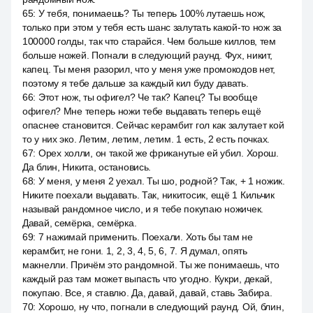
65
:
У тебя, понимаешь? Ты теперь 100% лутаешь нож,
только при этом у тебя есть шанс залутать какой-то нож за
100000 голды, так что старайся. Чем больше киллов, тем
больше ножей. Погнали в следующий раунд. Фух, никит,
капец. Ты меня разорил, что у меня уже промокодов нет,
поэтому я тебе дальше за каждый кил буду давать.
66
:
Этот нож, ты офигел? Че так? Капец? Ты вообще
офигел? Мне теперь ножи тебе выдавать теперь ещё
опаснее становится. Сейчас керамбит гол как залутает кой
то у них эко. Летим, летим, летим. 1 есть, 2 есть почках.
67
:
Орех холли, он такой же фриканутые ей убил. Хорош.
Да блин, Никита, остановись.
68
:
У меня, у меня 2 уехал. Ты шо, родной? Так, + 1 ножик.
Никите поехали выдавать. Так, никитосик, ещё 1 Кильчик
называй рандомное число, и я тебе покупаю ножичек.
Давай, семёрка, семёрка.
69
:
7 нажимай применить. Поехали. Хоть бы там не
керамбит, не гони. 1, 2, 3, 4, 5, 6, 7. Я думал, опять
макнелли. Причём это рандомной. Ты же понимаешь, что
каждый раз там может выпасть что угодно. Кукри, декай,
покупаю. Все, я ставлю. Да, давай, давай, ставь Забира.
70
:
Хорошо, ну что, погнали в следующий раунд. Ой, блин,