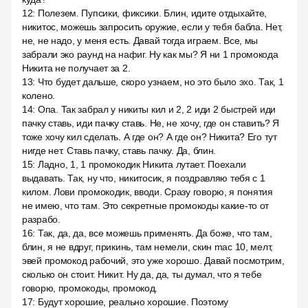
12
:
Полезем. Пупсики, фиксики. Блин, идите отдыхайте,
никитос, можешь запросить оружие, если у тебя бабла. Нет,
не, не надо, у меня есть. Давай тогда играем. Все, мы
забрали эко раунд на нафиг. Ну как мы? Я ни 1 промокода
Никита не получает за 2.
13
:
Что будет дальше, скоро узнаем, но это было эхо. Так, 1
колено.
14
:
Опа. Так забрал у никиты кил и 2, 2 иди 2 быстрей иди
пачку ставь, иди пачку ставь. Не, не хочу, где он ставить? Я
тоже хочу кил сделать. А где он? А где он? Никита? Его тут
нигде нет. Ставь пачку, ставь пачку. Да, блин.
15
:
Ладно, 1, 1 промокодик Никита лутает. Поехали
выдавать. Так, ну что, никитосик, я поздравляю тебя с 1
килом. Лови промокодик, вводи. Сразу говорю, я понятия
не имею, что там. Это секретные промокоды какие-то от
разрабо.
16
:
Так, да, да, все можешь применять. Да боже, что там,
блин, я не вдруг, прикинь, там немели, скин mac 10, мелт,
эвей промокод рабочий, это уже хорошо. Давай посмотрим,
сколько он стоит. Никит. Ну да, да, ты думал, что я тебе
говорю, промокоды, промокод.
17
:
Будут хорошие, реально хорошие. Поэтому