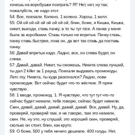
хочешь на воробушки поиграть? Я? Нет, нет, ну так,
пожалуйста, не надо этот.
54
:
Все, поехали. Колено. 1 колено. Хорош. 1 килл.
55
:
Ой ой ой ой ой ой ой ой ой, блин, боже, я Кишка, Кишка,
никит, выходи, ставь пачку, а то ты тут nice. А пачка у меня
была за коробками. Ставь только не впритык. Пачку ставь,
пачку ставь быстрее, пока он, да вот так ставь да поставь
пачку.
56
:
Давай впритык надо. Ладно, все, он слева будет, он
слева.
57
:
Давай, давай. Никит, ты сможешь. Никита слева лучший,
ты дал 2 killer за 1 раунд. Поехали выдавать промокоды.
Летс гоу. Никита, ты куда разогнался? Ладно, лови
промокодик. Вот сейчас будет что-то жёсткое. Я прям
чувствую.
58
:
1 вводи, промокод. 1. Я чувствую, что тут тут что-то
сейчас будет немели, тебе говорю, сейчас будет немели.
Скин, давай, давай, давай, давай, давай. Все, давай. Ну, да,
проверяй, проверяй там, я не говорю, там это немели,
скин. Не, ну это, ну слушай, это хороший скин, проверяй,
сколько он стоит, блин, как круто.
59
:
О боже, 500 у тебя ничего дешевле. 400 голды. Нет,