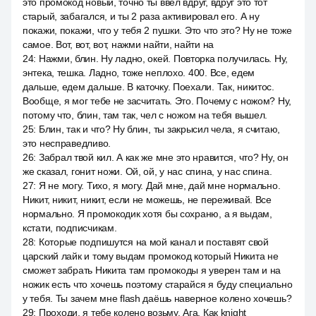
это промокод новый, точно ты ввёл вдруг, вдруг это тот
старый, забагался, и ты 2 раза активировал его. А ну
покажи, покажи, что у тебя 2 пушки. Это что это? Ну не тоже
самое. Вот, вот, вот, нажми найти, найти на
24
:
Нажми, блин. Ну ладно, окей. Повторка получилась. Ну,
энтека, тешка. Ладно, тоже неплохо. 400. Все, едем
дальше, едем дальше. В каточку. Поехали. Так, никитос.
Вообще, я мог тебе не засчитать. Это. Почему с ножом? Ну,
потому что, блин, там так, чел с ножом на тебя вышел.
25
:
Блин, так и что? Ну блин, ты закрысил чела, я считаю,
это несправедливо.
26
:
Забрал твой кил. А как же мне это нравится, что? Ну, он
же сказал, гонит ножи. Ой, ой, у нас спина, у нас спина.
27
:
Я не могу. Тихо, я могу. Дай мне, дай мне нормально.
Никит, никит, никит, если не можешь, не переживай. Все
нормально. Я промокодик хотя бы сохраню, а я выдам,
кстати, подписчикам.
28
:
Которые подпишутся на мой канал и поставят свой
царский лайк и тому выдам промокод который Никита не
сможет забрать Никита там промокоды я уверен там и на
ножик есть что хочешь поэтому старайся я буду специально
у тебя. Ты зачем мне flash даёшь наверное колено хочешь?
29
:
Проходи, я тебе колено возьму. Ага. Как knight