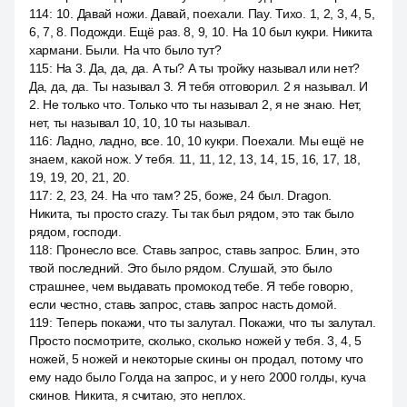
114
:
10. Давай ножи. Давай, поехали. Пау. Тихо. 1, 2, 3, 4, 5,
6, 7, 8. Подожди. Ещё раз. 8, 9, 10. На 10 был кукри. Никита
хармани. Были. На что было тут?
115
:
На 3. Да, да, да. А ты? А ты тройку называл или нет?
Да, да, да. Ты называл 3. Я тебя отговорил. 2 я называл. И
2. Не только что. Только что ты называл 2, я не знаю. Нет,
нет, ты называл 10, 10, 10 ты называл.
116
:
Ладно, ладно, все. 10, 10 кукри. Поехали. Мы ещё не
знаем, какой нож. У тебя. 11, 11, 12, 13, 14, 15, 16, 17, 18,
19, 19, 20, 21, 20.
117
:
2, 23, 24. На что там? 25, боже, 24 был. Dragon.
Никита, ты просто crazy. Ты так был рядом, это так было
рядом, господи.
118
:
Пронесло все. Ставь запрос, ставь запрос. Блин, это
твой последний. Это было рядом. Слушай, это было
страшнее, чем выдавать промокод тебе. Я тебе говорю,
если честно, ставь запрос, ставь запрос насть домой.
119
:
Теперь покажи, что ты залутал. Покажи, что ты залутал.
Просто посмотрите, сколько, сколько ножей у тебя. 3, 4, 5
ножей, 5 ножей и некоторые скины он продал, потому что
ему надо было Голда на запрос, и у него 2000 голды, куча
скинов. Никита, я считаю, это неплох.