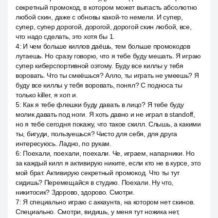
секретный промокод, в котором может выпасть абсолютно
любой скин, даже с обновы какой-то немели. И супер,
супер, супер дорогой, дорогой, дорогой скин любой, все,
что надо сделать, это хотя бы 1.
4
:
И чем больше киллов даёшь, тем больше промокодов
лутаешь. Но сразу говорю, что я тебе буду мешать. Я играю
супер киберспортивной оэтому. Буду все киллы у тебя
воровать. Что ты смеёшься? Алло, ты играть не умеешь? Я
буду все киллы у тебя воровать, понял? С подноса ты
только killer, я хоп и.
5
:
Как я тебе флешки буду давать в лицо? Я тебе буду
молик давать под ноги. Я хоть давно и не играл в standoff,
но я тебе сегодня покажу, что такое скилл. Слышь, а какими
ты, бигуди, пользуешься? Чисто для себя, для друга
интересуюсь. Ладно, по рукам.
6
:
Поехали, поехали, поехали. Че, играем, напарники. Но
за каждый килл я активирую никите, если кто не в курсе, это
мой брат. Активирую секретный промокод. Что ты тут
сидишь? Перемещайся в студию. Поехали. Ну что,
никитосик? Здорово, здорово. Смотри.
7
:
Я специально играю с аккаунта, на котором нет скинов.
Специально. Смотри, видишь, у меня тут ножика нет,