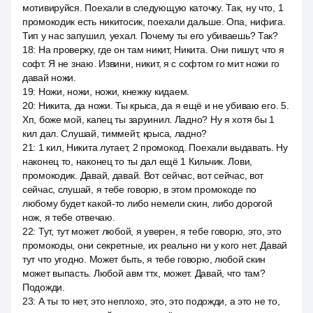
мотивируйся. Поехали в следующую каточку. Так, ну что, 1
промокодик есть никитосик, поехали дальше. Опа, нифига.
Тип у нас запушил, уехал. Почему ты его убиваешь? Так?
18
:
На проверку, где он там никит, Никита. Они пишут, что я
софт. Я не знаю. Извини, никит, я с софтом го мит ножи го
давай ножи.
19
:
Ножи, ножи, ножи, кнежку кидаем.
20
:
Никита, да ножи. Ты крыса, да я ещё и не убиваю его. 5.
Хп, боже мой, капец ты заруинил. Ладно? Ну я хотя бы 1
кил дал. Слушай, тиммейт, крыса, ладно?
21
:
1 кил, Никита лутает, 2 промокод. Поехали выдавать. Ну
наконец то, наконец то ты дал ещё 1 Кильчик. Лови,
промокодик. Давай, давай. Вот сейчас, вот сейчас, вот
сейчас, слушай, я тебе говорю, в этом промокоде по
любому будет какой-то либо немели скин, либо дорогой
нож, я тебе отвечаю.
22
:
Тут, тут может любой, я уверен, я тебе говорю, это, это
промокоды, они секретные, их реально ни у кого нет. Давай
тут что угодно. Может быть, я тебе говорю, любой скин
может выпасть. Любой авм ттх, может. Давай, что там?
Подожди.
23
:
А ты то нет, это неплохо, это, это подожди, а это не то,