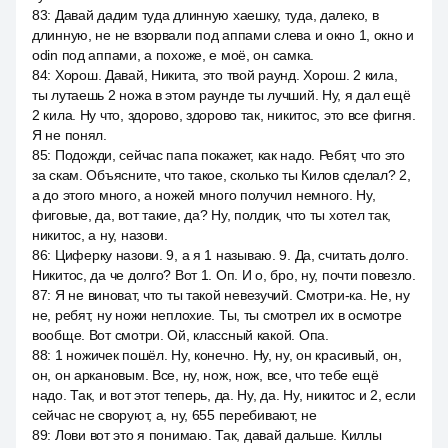
83
:
Давай дадим туда длинную хаешку, туда, далеко, в
длинную, не не взорвали под аппами слева и окно 1, окно и
odin под аппами, а похоже, е моё, он самка.
84
:
Хорош. Давай, Никита, это твой раунд. Хорош. 2 кила,
ты лутаешь 2 ножа в этом раунде ты лучший. Ну, я дал ещё
2 кила. Ну что, здорово, здорово так, никитос, это все фигня.
Я не понял.
85
:
Подожди, сейчас папа покажет, как надо. Ребят, что это
за скам. Объясните, что такое, сколько ты Килов сделал? 2,
а до этого много, а ножей много получил немного. Ну,
фиговые, да, вот такие, да? Ну, полдик, что ты хотел так,
никитос, а ну, назови.
86
:
Циферку назови. 9, а я 1 называю. 9. Да, считать долго.
Никитос, да че долго? Вот 1. Оп. И о, бро, ну, почти повезло.
87
:
Я не виноват, что ты такой невезучий. Смотри-ка. Не, ну
не, ребят, ну ножи неплохие. Ты, ты смотрел их в осмотре
вообще. Вот смотри. Ой, классный какой. Опа.
88
:
1 ножичек пошёл. Ну, конечно. Ну, ну, он красивый, он,
он, он аркановым. Все, ну, нож, нож, все, что тебе ещё
надо. Так, и вот этот теперь, да. Ну, да. Ну, никитос и 2, если
сейчас не своруют, а, ну, 655 перебивают, не
89
:
Лови вот это я понимаю. Так, давай дальше. Киллы