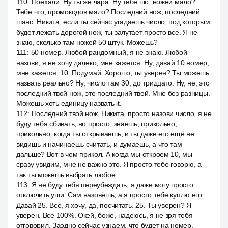
110
:
Поехали. Ну ты же чара. Ну тебе шо, ножей мало?
Тебе что, промокодов мало? Последний нож, последний
шанс. Никита, если ты сейчас угадаешь число, под которым
будет лежать дорогой нож, ты залутает просто все. Я не
знаю, сколько там ножей 50 штук. Можешь?
111
:
50 номер. Любой рандомный, я не знаю. Любой
назови, я не хочу далеко, мне кажется. Ну, давай 10 номер,
мне кажется, 10. Подумай. Хорошо, ты уверен? Ты можешь
назвать реально? Ну, число там 30, до тридцато. Ну, не, это
последний твой нож, это последний твой. Мне без разницы.
Можешь хоть единицу назвать it.
112
:
Последний твой нож, Никита, просто назови число, я не
буду тебя сбивать, но просто, знаешь, прикольно,
прикольно, когда ты открываешь, и ты даже его ещё не
видишь и начинаешь считать, и думаешь, а что там
дальше? Вот в чем прикол. А когда мы откроем 10, мы
сразу увидим, мне не важно это. Я просто тебе говорю, а
так ты можешь выбрать любое
113
:
Я не буду тебя переубеждать, я даже могу просто
отключить уши. Сам назовёшь, а я просто тебе куплю его.
Давай 25. Все, я хочу, да, посчитать. 25. Ты уверен? Я
уверен. Все 100%. Окей, боже, надеюсь, я не зря тебя
отговорил. Заодно сейчас узнаем, что будет на номер.