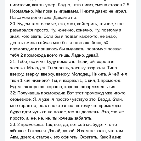
никитосик, как ты умер. Ладно, нтка никит, смена сторон 2 5.
Нормально. Мы пока выигрываем. Никита давно не играл.
На самом деле тоже. Давайте не.
30
:
Будем там, если че, его, этот, хейтерить, точнее, я не
разыгрался просто. Ну, конечно, конечно. Ну, поэтому я
знал, кого звать. Если бы я позвал какого-то, не знаю,
джентльмена сейчас мне бы, я не знаю, блин, 50
промокодик в пришлось бы выдавать, поэтому я позвал
тебя 2 промокода всего лишь. Ладно, давай.
31
:
Тебе, если че, буду помогать. Если, ой, хорошая
хаешка. Молодец. Ты знаешь, хаешку взорвали. Типа
вверху, вверху, вверху, вверху. Молодец. Никита. А чей кил
твой 1 кил нижнего? Ты, я взорвал 1, 1 кил, 1 промокод.
Едем так хорошо, хорошо, хорошо оформляешь кил.
32
:
Получаешь промокодик. Вот этот промокод уже что-то
серьёзное. Я, я уже, я просто чувствую это. Вводи, блин,
мне страшно, реально страшно, потому что промокоды
будут идти чуть ли не понас, что ты делаешь. Это, это же
просто, а, не, не, не, ты хочешь забагать.
33
:
2 промокода. Так, все, да, вот сейчас будет что-то
жёсткое. Готовься. Давай, давай. Я сам не знаю, что там.
Авм, дрегон, статрек, это офигеть. Офигеть. Какой авик