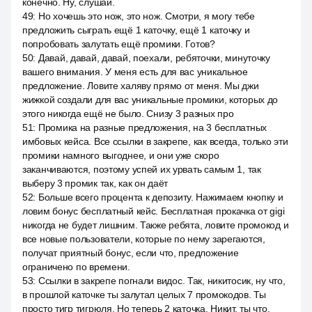
конечно. Ну, слушай.
49
:
Но хочешь это нож, это нож. Смотри, я могу тебе
предложить сыграть ещё 1 каточку, ещё 1 каточку и
попробовать залутать ещё промики. Готов?
50
:
Давай, давай, давай, поехали, ребяточки, минуточку
вашего внимания. У меня есть для вас уникальное
предложение. Ловите халяву прямо от меня. Мы джи
жижкой создали для вас уникальные промики, которых до
этого никогда ещё не было. Снизу 3 разных про
51
:
Промика на разные предложения, на 3 бесплатных
имбовых кейса. Все ссылки в закрепе, как всегда, только эти
промики намного выгоднее, и они уже скоро
заканчиваются, поэтому успей их урвать самым 1, так
выберу 3 промик так, как он даёт
52
:
Больше всего процента к депозиту. Нажимаем кнопку и
ловим бонус бесплатный кейс. Бесплатная прокачка от gigi
никогда не будет лишним. Также ребята, ловите промокод и
все новые пользователи, которые по нему зарегаются,
получат приятный бонус, если что, предложение
ограничено по времени.
53
:
Ссылки в закрепе погнали видос. Так, никитосик, ну что,
в прошлой каточке ты залутал целых 7 промокодов. Ты
просто тигр тигрюля. Но теперь 2 каточка. Никит, ты что,