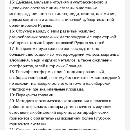
15
:
Дайками, малыми интрузиями ультраосновного и
щелочного состава с ними связаны эндогенные
месторождения железа, титана, меди, никеля, алюминия,
редких металлов и алмазов с типичной субвертикальной
ориентировкой Рудных
16
:
Структур наряду с этим развитый комплекс
разнообразных осадочных месторождений с характерной
субгоризонтальной ориентировкой Рудных залежей.
17
:
В верхнем ярусе краевых зон сосредоточено
большинство осадочных месторождений железа, марганца,
алюминия, меди и других металлов, а также скоплений
фосфоритов, углей и горючих Сланцев.
18
:
Рельеф платформы плит 1 подтипа равнинный,
слаборасчленённый, поэтому большинство месторождений
не выходит на поверхность земли тоже и на сибирской
платформе, где значительные площади.
19
:
Перекрыты трапами.
20
:
Методика геологического картирования и поисков в
районах открытых платформ должна сочетать изучение
естественных обнажений верхних стратиграфических
горизонтов с обязательным вскрытием более Глубоких
горизонтов системы.
21
:
Скважин и геофизическими исследованиями.