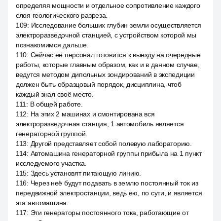
определяя мощности и отдельное сопротивление каждого
слоя геологического разреза.
109
:
Исследование больших глубин земли осуществляется
электроразведочной станцией, с устройством которой мы
познакомимся дальше.
110
:
Сейчас её персонал готовится к выезду на очередные
работы, которые главным образом, как и в данном случае,
ведутся методом дипольных зондирований в экспедиции
должен быть образцовый порядок, дисциплина, чтоб
каждый знал своё место.
111
:
В общей работе.
112
:
На этих 2 машинах и смонтирована вся
электроразведочная станция, 1 автомобиль является
генераторной группой.
113
:
Другой представляет собой полевую лабораторию.
114
:
Автомашина генераторной группы прибыла на 1 пункт
исследуемого участка.
115
:
Здесь установят питающую линию.
116
:
Через неё будут подавать в землю постоянный ток из
передвижной электростанции, ведь ею, по сути, и является
эта автомашина.
117
:
Эти генераторы постоянного тока, работающие от