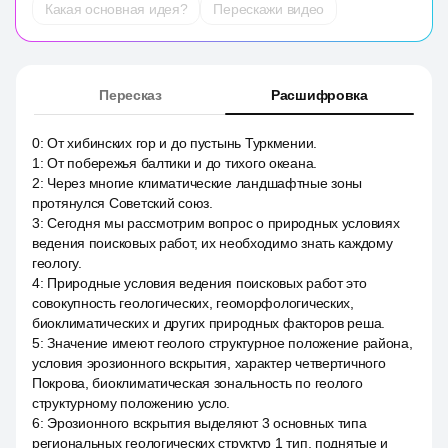
Какая основная идея?
Перескажи видео
Пересказ
Расшифровка
0
:
От хибинских гор и до пустынь Туркмении.
1
:
От побережья балтики и до тихого океана.
2
:
Через многие климатические ландшафтные зоны
протянулся Советский союз.
3
:
Сегодня мы рассмотрим вопрос о природных условиях
ведения поисковых работ, их необходимо знать каждому
геологу.
4
:
Природные условия ведения поисковых работ это
совокупность геологических, геоморфологических,
биоклиматических и других природных факторов реша.
5
:
Значение имеют геолого структурное положение района,
условия эрозионного вскрытия, характер четвертичного
Покрова, биоклиматическая зональность по геолого
структурному положению усло.
6
:
Эрозионного вскрытия выделяют 3 основных типа
региональных геологических структур 1 тип, поднятые и