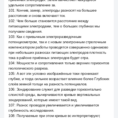
удельное сопротивление за.
101
:
Кончив, замер, электроды разносят на большее
расстояние и снова включают ток.
102
:
Чем больше становится расстояние между
питающими электродами, тем о больших глубинах мы
получаем сведения.
103
:
Как с привычным электроразведочным
потенциометром, так и с новым электронным стрелочным
компенсатором работы проводятся совершенно одинаково
при небольших разносах питающих электродов плотность
тока в районе приёмных электродов будет отра.
104
:
Мощности и сопротивления только верхних горизонтов
геологического разреза.
105
:
А вот эти условно изображённые токи проникают
глубже, и тогда сильнее возрастает влияние более Глубоких
слоёв земной толщи на разность потенциалов.
106
:
Зондирование служит для разведки горизонтально
слоистой среды, вычерчиваются кривые вертикальных
зондирований, которые имеют такой вид.
107
:
Разнос проводов увеличивается и увеличивается
глубинность исследования.
108
:
Получаемые при этом кривые вс интерпретируют,