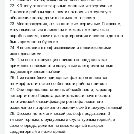
22
:
К 3 типу относят закрытые мощным четвертичным
Покровом районы здесь почти полностью отсутствует
обнажение пород до четвертичного возраста.
23
:
Месторождения, связанные с четвертичным Покровом,
могут выявляться шлиховым и металлометрическая
опробованием, значит, для картирования и поисков должно
быть применено бурение.
24
:
В сочетании с геофизическими и геохимическими
исследованиями.
25
:
При соответствующих поисковых предпосылках
применяют наземные и воздушные электромагнитные
радиометрические съёмки.
26
:
1 из важнейших природных факторов являются
геоморфологические особенности района поисков.
27
:
Они определяют степень обнажённости, характер
четвертичного Покрова растительности почв в основе
генетической классификации рельефа лежит его
разделение на эрозионно тектонический и аккумулятивный.
28
:
Эрозионно тектонический рельеф представлен 3
типами горным, структурным и скульптурным горный, в
свою очередь, делится на высокогорный нагорья
среднегорный и низкогорный.