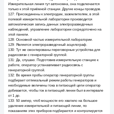
Измерительная линия тут автономна, она подключается
только к этой приёмной станции. Другие концы проводов.
127
:
Присоединены к электродам, заземлителям, в этой
полевой измерительной лаборатории производится
автоматическая запись данных электроразведочных
наблюдений, управление лаборатории сосредоточено на
этой панели.
128
:
Основной частью измерительной лаборатории.
129
:
Является электроразведочный асцелограф.
130
:
Тут же смонтированы переговорные устройства для
радиосвязи с генераторной группой.
131
:
Да, слушаю. Подготовив измерительную станцию к
работе, оператор устанавливает радиосвязь с
генераторной группой.
132
:
Во время пробы оператор генераторной группы
подбирает оптимальный режим работы генераторов и
необходимые величины тока в питающей цепи оператор
добивается, чтобы ток в питающей линии был в интервале
от 1 до.
133
:
50 ампер, чтоб мощности его хватило на большое
удаление измерительной и питающей линии, по
показаниям этих приборов подбирается и контролируется