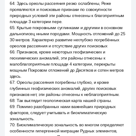
64
:
Здесь ореолы рассеяния резко ослаблены, Реже
проявляются и поисковые признаки по совокупности
природных условий эти районы отнесены к благоприятным
площади 3 категории пере.
65
:
Крытые покровными суглинками и другими в основном
дальнописец нными породами. Мощность отложений до 25
30 метров. Характерно развитие неглубоко погребённых
ореолов рассеяния и отсутствие других поисковых
66
:
Признаков, кроме некоторых геофизических и
геохимических аномалий, эти районы отнесены к
малоблагоприятным площади 4 категории, перекрыты
мощным Покровом отложений до Десятков и сотен метров
здесь.
67
:
Ореолы рассеяния погребены глубоко, и кроме
глубинных геофизических аномалий, других поисковых
признаков нет, эти районы отнесены к неблагоприятным.
68
:
Так выглядит геологическая карта нашей страны.
69
:
Помимо разобранных нами важнейших природных
факторов, следует учитывать и биоклиматическую
зональность.
70
:
Биоклиматическую зональность во многом определяют
особенности гипергенной миграции Рудных элементов,