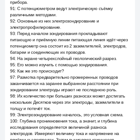
прибора.
91
:
С потенциометром ведут электрическую съёмку
различными методами.
92
:
Основные из них электрозондирование и
электропрофилирование.
93
:
Перед началом зондирования прокладывают
питающую и приёмную линии питающая линия идёт через
потенциометр она состоит из 2 заземлителей, электродов,
батареи и соединяющих их проводов.
94
:
На экране четырехслойный геологический разрез.
95
:
Его можно изучить с помощью зондирования.
96
:
Как же это происходит?
97
:
Размотка предварительно промеренных проводов
заканчивается на заранее выбранном расстоянии при
зондировании электроды играют не последнюю роль.
98
:
Их количество при больших разносах может достигать
нескольких Десятков через эти электроды, заземлители в
толщу и потечёт ток.
99
:
Электрозондирование началось, это условная схема.
100
:
Глубина проникновения тока, а значит, и глубина
исследования определяется величиной разноса
электродов. Измеряют величину тока и напряжение на
приёмных электродах. Затем вычисляют кажущееся