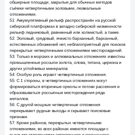
обширные площади, закрытые для обычных методов
съёмки четвертичными эоловыми, лювиальные
отложениями.
51
:
Аккумулятивный рельеф распространён на русской
сибирской платформах в западно сибирской низменности
рельеф ледниковый, равнинный или холмистый, а также.
52
:
Эоловый, грядовый, ячеисто барханный, барханный,
естественных обнажений нет, неблагоприятный для поисков
перекрытых четвертичными отложениями месторождений.
53
:
Только в морских и аллювиальных отложениях известны
промышленные россыпи золота, олова, титана, циркона и
других устойчивых минералов.
54
:
Особую роль играют четвертичные отложения.
55
:
С 1 стороны, в четвертичных отложениях могут
формироваться вторичные ореолы и потоки рассеяния и
образовываться россыпные месторождения ряда
металлов.
56
:
С другой мощные четвертичные отложения
перекрывают рудные выходы и скрывают поисковые
признаки.
57
:
Кроме районов, перекрытых четвертичными
отложениями, во всех районах имеются площади с
рыхлыми отложениями автохтонного и смешанного