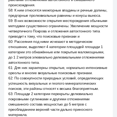
происхождения.
58
:
К ним относятся межгорные впадины и речные долины,
предгорные пролювиальные равнины и конусы выноса.
59
:
В них возможности открытия месторождения обычными
методами существенно ограничены. Увеличение мощности
четвертичного Покрова и отложения автохтонного типа
приводит к тому, что поисковые признаки и
60
:
Рассеяния под ними исчезают в методическом
отношении, выделяют 4 категории площадей площади 1
категории это обнажённые или покрытые маломощными,
до 1 2 метров элювиально делювиальными отложениями
автохтонного типа.
61
:
Для них характерны открытые, нормально интенсивные
ореолы и многие визуальные поисковые признаки.
62
:
По совокупности природных условий, определяющих
успешность визуальных и геолого минералогических
поисков, эти районы относят к весьма благоприятным.
63
:
Площади 2 категории перекрыты делювиально
покровными суглинками и другими отложениями
смешанного состава мощностью до 5 метров с
преобладанием верхней части дально приносного
материала.