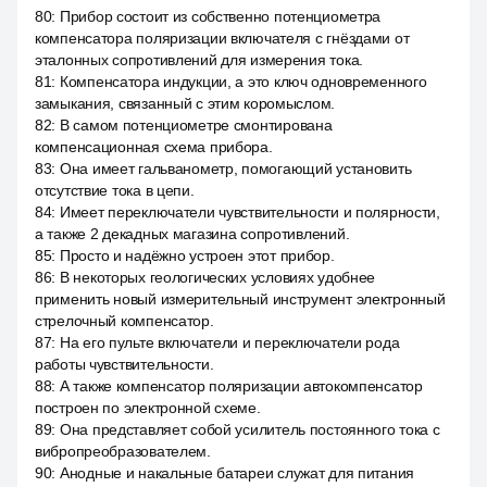
80
:
Прибор состоит из собственно потенциометра
компенсатора поляризации включателя с гнёздами от
эталонных сопротивлений для измерения тока.
81
:
Компенсатора индукции, а это ключ одновременного
замыкания, связанный с этим коромыслом.
82
:
В самом потенциометре смонтирована
компенсационная схема прибора.
83
:
Она имеет гальванометр, помогающий установить
отсутствие тока в цепи.
84
:
Имеет переключатели чувствительности и полярности,
а также 2 декадных магазина сопротивлений.
85
:
Просто и надёжно устроен этот прибор.
86
:
В некоторых геологических условиях удобнее
применить новый измерительный инструмент электронный
стрелочный компенсатор.
87
:
На его пульте включатели и переключатели рода
работы чувствительности.
88
:
А также компенсатор поляризации автокомпенсатор
построен по электронной схеме.
89
:
Она представляет собой усилитель постоянного тока с
вибропреобразователем.
90
:
Анодные и накальные батареи служат для питания