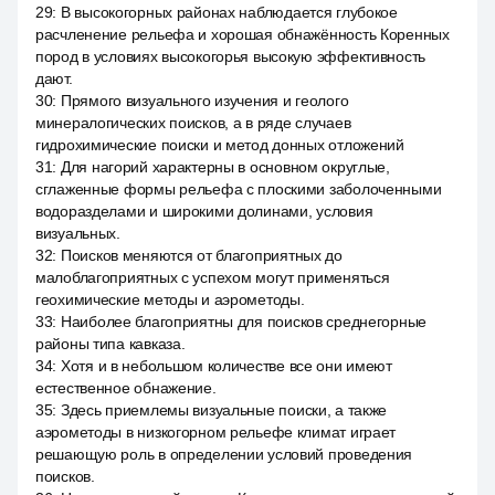
29
:
В высокогорных районах наблюдается глубокое
расчленение рельефа и хорошая обнажённость Коренных
пород в условиях высокогорья высокую эффективность
дают.
30
:
Прямого визуального изучения и геолого
минералогических поисков, а в ряде случаев
гидрохимические поиски и метод донных отложений
31
:
Для нагорий характерны в основном округлые,
сглаженные формы рельефа с плоскими заболоченными
водоразделами и широкими долинами, условия
визуальных.
32
:
Поисков меняются от благоприятных до
малоблагоприятных с успехом могут применяться
геохимические методы и аэрометоды.
33
:
Наиболее благоприятны для поисков среднегорные
районы типа кавказа.
34
:
Хотя и в небольшом количестве все они имеют
естественное обнажение.
35
:
Здесь приемлемы визуальные поиски, а также
аэрометоды в низкогорном рельефе климат играет
решающую роль в определении условий проведения
поисков.