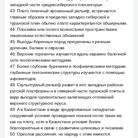
западной части среднесибирского плоскогорья.
43
:
Плато типичный эрозионный рельеф, встречается
главным образом в пределах западно сибирской и
туранской плин обычно плато характеризуется обширными.
44
:
Плоскими или полого волнистыми пространствами,
лишёнными естественных обнажений.
45
:
Выходы Коренных пород приурочены к речным
долинам, балкам и оврагам.
46
:
Верхние горизонты изучаются вдоль овражно балочной
сети геологическими методами.
47
:
Более глубокие бурением и геофизическими методами
глубинные тектонические структуры изучаются с помощью
аэрометодов.
48
:
Скульптурный рельеф развит в юго западных районах
русской платформы и в северной части туранской плиты в
виде выходов горизонтально залегающих отложений
верхнего структурного яруса.
49
:
А в Казахстане в виде эродированных складчатых
сооружений условия проведения поисков почти такие же,
как на плоту, хотя в Казахстане условия более
благоприятные в связи с развитием шлиховых и геохимии.
50
:
Ореолов рассеяния, но наряду с этим имеются