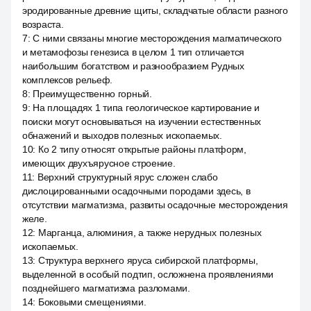
эродированные древние щиты, складчатые области разного
возраста.
7
:
С ними связаны многие месторождения магматического
и метамофозы генезиса в целом 1 тип отличается
наибольшим богатством и разнообразием Рудных
комплексов рельеф.
8
:
Преимущественно горный.
9
:
На площадях 1 типа геологическое картирование и
поиски могут основываться на изучении естественных
обнажений и выходов полезных ископаемых.
10
:
Ко 2 типу относят открытые районы платформ,
имеющих двухъярусное строение.
11
:
Верхний структурный ярус сложен слабо
дислоцированными осадочными породами здесь, в
отсутствии магматизма, развиты осадочные месторождения
желе.
12
:
Марганца, алюминия, а также нерудных полезных
ископаемых.
13
:
Структура верхнего яруса сибирской платформы,
выделенной в особый подтип, осложнена проявлениями
позднейшего магматизма разломами.
14
:
Боковыми смещениями.