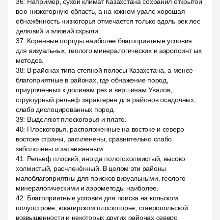
36
:
Например, сухой климат Казахстана сохранил открытой
всю низкогорную область, а на южном урале хорошая
обнажённость низкогорья отмечается только вдоль рек лес
делювий и элювий скрыли.
37
:
Коренные породы наиболее благоприятные условия
для визуальных, геолого минералогических и аэропоинт ых
методов.
38
:
В районах типа степной полосы Казахстана, а менее
благоприятные в районах, где обнажение пород,
приуроченных к долинам рек и вершинам Увалов,
структурный рельеф характерен для районов осадочных,
слабо дислоцированных пород.
39
:
Выделяют плоскогорья и плато.
40
:
Плоскогорья, расположенные на востоке и северо
востоке страны, расчленены, сравнительно слабо
заболочены и затаеженным.
41
:
Рельеф плоский, иногда пологохолмистый, высоко
холмистый, расчленённый. В целом эти районы
малоблагоприятны для поисков визуальными, геолого
минералогическими и аэрометоды наиболее.
42
:
Благоприятные условия для поиска на кольском
полуострове, юкагирском плоскогорье, ставропольской
возвышенности и некоторых других районах северо