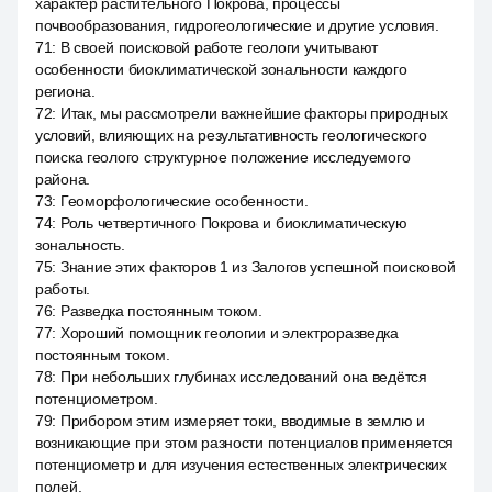
характер растительного Покрова, процессы
почвообразования, гидрогеологические и другие условия.
71
:
В своей поисковой работе геологи учитывают
особенности биоклиматической зональности каждого
региона.
72
:
Итак, мы рассмотрели важнейшие факторы природных
условий, влияющих на результативность геологического
поиска геолого структурное положение исследуемого
района.
73
:
Геоморфологические особенности.
74
:
Роль четвертичного Покрова и биоклиматическую
зональность.
75
:
Знание этих факторов 1 из Залогов успешной поисковой
работы.
76
:
Разведка постоянным током.
77
:
Хороший помощник геологии и электроразведка
постоянным током.
78
:
При небольших глубинах исследований она ведётся
потенциометром.
79
:
Прибором этим измеряет токи, вводимые в землю и
возникающие при этом разности потенциалов применяется
потенциометр и для изучения естественных электрических
полей.