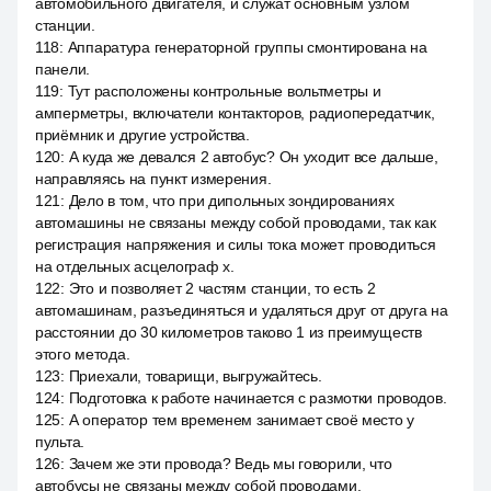
автомобильного двигателя, и служат основным узлом
станции.
118
:
Аппаратура генераторной группы смонтирована на
панели.
119
:
Тут расположены контрольные вольтметры и
амперметры, включатели контакторов, радиопередатчик,
приёмник и другие устройства.
120
:
А куда же девался 2 автобус? Он уходит все дальше,
направляясь на пункт измерения.
121
:
Дело в том, что при дипольных зондированиях
автомашины не связаны между собой проводами, так как
регистрация напряжения и силы тока может проводиться
на отдельных асцелограф х.
122
:
Это и позволяет 2 частям станции, то есть 2
автомашинам, разъединяться и удаляться друг от друга на
расстоянии до 30 километров таково 1 из преимуществ
этого метода.
123
:
Приехали, товарищи, выгружайтесь.
124
:
Подготовка к работе начинается с размотки проводов.
125
:
А оператор тем временем занимает своё место у
пульта.
126
:
Зачем же эти провода? Ведь мы говорили, что
автобусы не связаны между собой проводами.