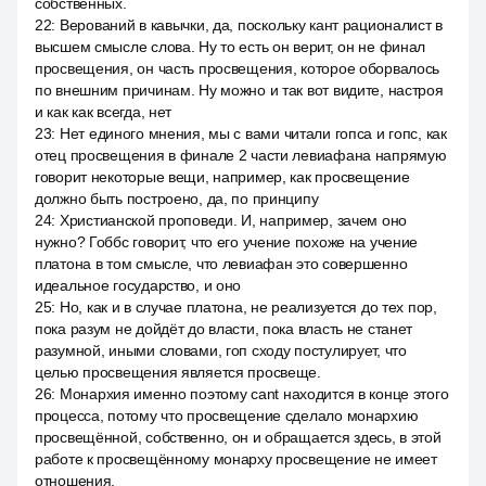
собственных.
22
:
Верований в кавычки, да, поскольку кант рационалист в
высшем смысле слова. Ну то есть он верит, он не финал
просвещения, он часть просвещения, которое оборвалось
по внешним причинам. Ну можно и так вот видите, настроя
и как как всегда, нет
23
:
Нет единого мнения, мы с вами читали гопса и гопс, как
отец просвещения в финале 2 части левиафана напрямую
говорит некоторые вещи, например, как просвещение
должно быть построено, да, по принципу
24
:
Христианской проповеди. И, например, зачем оно
нужно? Гоббс говорит, что его учение похоже на учение
платона в том смысле, что левиафан это совершенно
идеальное государство, и оно
25
:
Но, как и в случае платона, не реализуется до тех пор,
пока разум не дойдёт до власти, пока власть не станет
разумной, иными словами, гоп сходу постулирует, что
целью просвещения является просвеще.
26
:
Монархия именно поэтому cant находится в конце этого
процесса, потому что просвещение сделало монархию
просвещённой, собственно, он и обращается здесь, в этой
работе к просвещённому монарху просвещение не имеет
отношения.