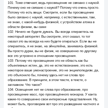
101
:
Тоже отвечает, ведь просвещение не связано с наукой.
Почему оно не связано с наукой? Потому что очень просто.
Потому что есть вещи. Смотрите, если бы просвещение
было связано с наукой, например, с естественными, там,
не знаю, с какой-нибудь физикой, с устройством атома в
области физики, вы сами
102
:
Ничего не будете думать. Вы всегда опираетесь на
некоторый авторитет. Вы смотрите, этот сказал, то тот
сказал это вы всегда на них будете опираться. Если вы не
опираетесь, я не знаю, на эйнштейна, занимаясь физикой.
Вы просто дурак, вы не физик, но совершенно по другому
все это устроено в отношении просвещения.
103
:
Потому что просвещение это не область как бы
объективных истин, да, это не естествознание, это есть
некоторое ваше умонастроение, это не энциклопедизм, да,
это объяснило бы, почему здесь нет ни слова про
образование. В принципе, в этом тексте, в тексте, о
заглавном. Что такое?
104
:
Освещения нет ни слова про образование, про
просвещение масс, про просвещённого монарха. У канта
какие-то совершенно свои интересные представления. Ну,
может быть, проговорим вот про это разведение частного и