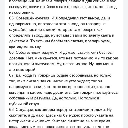
просвещения. Кант вам говорит, сейчас я для сейчас я вас
выведу из, значит, сейчас я вам определю, что такое выход
из состояния.
65
:
Совершеннолетия. И я определил этот выход, да, и
одновременно, определяя этот выход, он говорит, не
слушайте никакие книжки, которые вам говорят, как
определять выход, да, ну вот мы с вами по завету канта и
действуем. То есть мы берём его статью, препарируем,
критикуем пользу.
66
:
Собственным разумом. Я думаю, старик кант был бы
доволен. Нет, мне кажется, что нет, потому что мы то как раз
против него и выступаем. Ну, не все из нас. Ну, для меня
это некоторый
67
:
Да, когда ты говоришь будьте свободными, но только
так, как я сказал, так он никак не утверждает, так он
напрямую говорит, что такое совершеннолетие, как оно
выглядит и как его надо достигать. Кан говорит, пользуйтесь
собственным разумом. Да, но только. Но только в
публичной ситуа.
68
:
Ситуации, как авторы перед читающими людьми. Ну
смотрите, я думаю, здесь как бы нужно просто указать на
исторический контекст. Кант это пишет не в наше время,
когда писать можно практически все, что угодно, что не