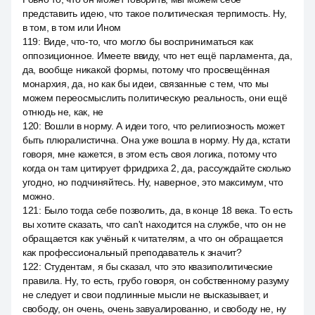
представить идею, что такое политическая терпимость. Ну,
в том, в том или Ином
119
:
Виде, что-то, что могло бы восприниматься как
оппозиционное. Имеете ввиду, что нет ещё парламента, да,
да, вообще никакой формы, потому что просвещённая
монархия, да, но как бы идеи, связанные с тем, что мы
можем переосмыслить политическую реальность, они ещё
отнюдь не, как, не
120
:
Вошли в норму. А идеи того, что религиозность может
быть плюралистична. Она уже вошла в норму. Ну да, кстати
говоря, мне кажется, в этом есть своя логика, потому что
когда он там цитирует фридриха 2, да, рассуждайте сколько
угодно, но подчиняйтесь. Ну, наверное, это максимум, что
можно.
121
:
Было тогда себе позволить, да, в конце 18 века. То есть
вы хотите сказать, что can't находится на службе, что он не
обращается как учёный к читателям, а что он обращается
как профессиональный преподаватель к значит?
122
:
Студентам, я бы сказал, что это квазиполитические
правила. Ну, то есть, грубо говоря, он собственному разуму
не следует и свои подлинные мысли не высказывает, и
свободу, он очень, очень завуалированно, и свободу не, ну