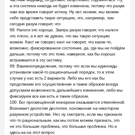
а эта система никогда не будет изменена, потому что разум
нам все время говорит истину. Ну нет, можем, мы можем
себе представить такую ситуацию, что, например, там
сегодня разум говорит, что
98
:
Налоги это хорошо. Завтра разум говорит, что налоги
это плохо, а я вот не думаю, что мы такую ситуацию
можем. Кант не говорит, кант не говорит, что какое-то,
возможно, фиксированное состояние, да, где мы не пойдём
дальше, потому что это тоже, наверное, как бы хорошо
встраивается в эту систему.
99
:
Взаимоопределения, потому что если мы единожды
установили какой-то рациональный порядок, то в этом
случае у нас есть 2 варианта. Либо мы его как бы
продолжаем его осуществление и таким образом всегда
допускаем возможность дальнейшего изменения, либо мы
фиксируем все как есть и таким образом,
100
:
Бог просвещённой монархии оказывается отменённой.
Возникает деспотия деспотия, основанная на некотором
разумном устройстве. Нет, ну смотрите, если мы признали
что-то рациональным, как мы потом можем признать, это
не это большая проблема, это большая проблема. Но и
здесь-ка на этот вопрос