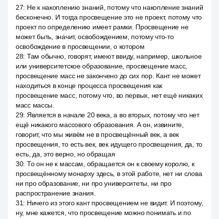
27
:
Не к накоплению знаний, потому что накопление знаний
бесконечно. И тогда просвещение это не проект, потому что
проект по определению имеет рамки. Просвещение не
может быть, значит, освобождением, потому что-то
освобождение в просвещении, о котором
28
:
Там обычно, говорят, имеют ввиду, например, школьное
или университетское образование, просвещение масс,
просвещение масс не закончено до сих пор. Кант не может
находиться в конце процесса просвещения как
просвещение масс, потому что, во первых, нет ещё никаких
масс массы.
29
:
Является в начале 20 века, а во вторых, потому что нет
ещё никакого массового образования. А он, извините,
говорит, что мы живём не в просвещённый век, а век
просвещения, то есть век, век идущего просвещения, да, то
есть, да, это верно, но обращая
30
:
То он не к массам, обращается он к своему королю, к
просвещённому монарху здесь, в этой работе, нет ни слова
ни про образование, ни про университеты, ни про
распространение знания.
31
:
Ничего из этого кант просвещением не видит. И поэтому,
ну, мне кажется, что просвещение можно понимать и по