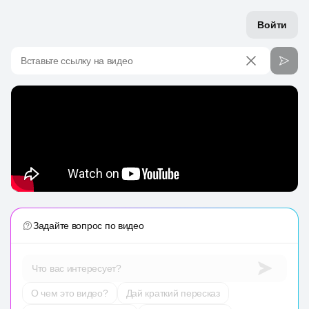
Войти
Вставьте ссылку на видео
Задайте вопрос по видео
Что вас интересует?
О чем это видео?
Дай краткий пересказ