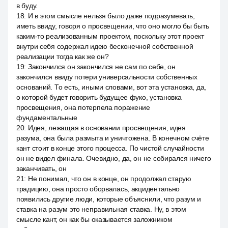
в буду.
18
:
И в этом смысле нельзя было даже подразумевать,
иметь ввиду, говоря о просвещении, что оно могло бы быть
каким-то реализованным проектом, поскольку этот проект
внутри себя содержал идею бесконечной собственной
реализации тогда как же он?
19
:
Закончился он закончился не сам по себе, он
закончился ввиду потери универсальности собственных
оснований. То есть, иными словами, вот эта установка, да,
о которой будет говорить будущее фуко, установка
просвещения, она потерпела поражение
фундаментальные
20
:
Идея, лежащая в основании просвещения, идея
разума, она была размыта и уничтожена. В конечном счёте
кант стоит в конце этого процесса. По чистой случайности
он не видел финала. Очевидно, да, он не собирался ничего
заканчивать, он
21
:
Не понимал, что он в конце, он продолжал старую
традицию, она просто оборвалась, акцидентально
появились другие люди, которые объяснили, что разум и
ставка на разум это неправильная ставка. Ну, в этом
смысле кант, он как бы оказывается заложником