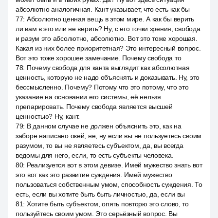
абсолютно аналогичная. Кант указывает, что есть как бы
77
:
Абсолютно ценная вещь в этом мире. А как бы верить
ли вам в это или не верить? Ну, с его точки зрения, свобода
и разум это абсолютно, абсолютно. Вот это тоже хорошая.
Какая из них более приоритетная? Это интересный вопрос.
Вот это тоже хорошее замечание. Почему свобода то
78
:
Почему свобода для канта выглядит как абсолютная
ценность, которую не надо объяснять и доказывать. Ну, это
бессмысленно. Почему? Потому что это потому, что это
указание на основании его системы, её нельзя
препарировать. Почему свобода является высшей
ценностью? Ну, кант.
79
:
В данном случае не должен объяснить это, как на
заборе написано окей, не, ну если вы не пользуетесь своим
разумом, то вы не являетесь субъектом, да, вы всегда
ведомы для него, если, то есть субъекты человека.
80
:
Реализуется вот в этом девизе. Имей мужество знать вот
это вот как это развитие суждения. Имей мужество
пользоваться собственным умом, способность суждения. То
есть, если вы хотите быть быть личностью, да, если вы
81
:
Хотите быть субъектом, опять повторю это слово, то
пользуйтесь своим умом. Это серьёзный вопрос. Вы