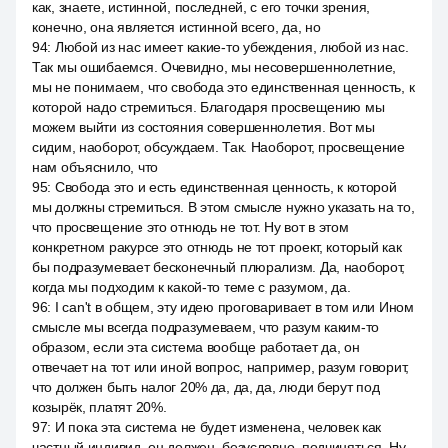
как, знаете, истинной, последней, с его точки зрения,
конечно, она является истинной всего, да, но
94
:
Любой из нас имеет какие-то убеждения, любой из нас.
Так мы ошибаемся. Очевидно, мы несовершеннолетние,
мы не понимаем, что свобода это единственная ценность, к
которой надо стремиться. Благодаря просвещению мы
можем выйти из состояния совершеннолетия. Вот мы
сидим, наоборот, обсуждаем. Так. Наоборот, просвещение
нам объяснило, что
95
:
Свобода это и есть единственная ценность, к которой
мы должны стремиться. В этом смысле нужно указать на то,
что просвещение это отнюдь не тот. Ну вот в этом
конкретном ракурсе это отнюдь не тот проект, который как
бы подразумевает бесконечный плюрализм. Да, наоборот,
когда мы подходим к какой-то теме с разумом, да.
96
:
I can't в общем, эту идею проговаривает в том или Ином
смысле мы всегда подразумеваем, что разум каким-то
образом, если эта система вообще работает да, он
отвечает на тот или иной вопрос, например, разум говорит,
что должен быть налог 20% да, да, да, люди берут под
козырёк, платят 20%.
97
:
И пока эта система не будет изменена, человек как
частный индивид, он должен, безусловно, подчиняться. Ну,