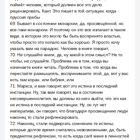
поймёт человек, который должен все это дело
рецензировать. Кант. Это пишет в той ситуации, когда
пруссия пребы
69
:
Бывает в состоянии монархии, да, просвещённой, но
все-таки монархии. И поэтому он это все излагает в таком
виде, в котором это могло бы быть воспринято властью,
чтобы просто это попало как бы хорошо. Я просто хочу
указать вам на парадокс. Человек в книге говорит,
70
:
Не слушайте книги, да, ну какой в этом смысл? Не то
чтобы, не слушайте. Проблема не в том, когда вы
начинаете книги читать. Проблема в том, что когда вы
перестаёте размышлять, воспринимаете этой, да, вот у вас
есть там коран, или библия, или
71
:
Маркса, и вам говорят, вот это истина в последней
инстанции. Ну, так вам говорят, вы в состоянии
несовершеннолетия, вы должны из него выйти, что это как
не истина в последней инстанции. Ну, он тут нет
императива, он говорит, что благодаря просвещению люди
наконец то стали рефлексировать
72
:
Наконец, стали подвергать сомнению те истины,
которые долгое время считались невозможными, да, быть
предметом рефлексии, то есть когда cant меня в ленностей