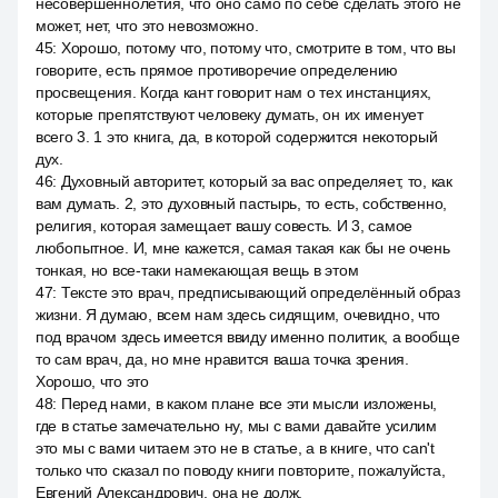
несовершеннолетия, что оно само по себе сделать этого не
может, нет, что это невозможно.
45
:
Хорошо, потому что, потому что, смотрите в том, что вы
говорите, есть прямое противоречие определению
просвещения. Когда кант говорит нам о тех инстанциях,
которые препятствуют человеку думать, он их именует
всего 3. 1 это книга, да, в которой содержится некоторый
дух.
46
:
Духовный авторитет, который за вас определяет, то, как
вам думать. 2, это духовный пастырь, то есть, собственно,
религия, которая замещает вашу совесть. И 3, самое
любопытное. И, мне кажется, самая такая как бы не очень
тонкая, но все-таки намекающая вещь в этом
47
:
Тексте это врач, предписывающий определённый образ
жизни. Я думаю, всем нам здесь сидящим, очевидно, что
под врачом здесь имеется ввиду именно политик, а вообще
то сам врач, да, но мне нравится ваша точка зрения.
Хорошо, что это
48
:
Перед нами, в каком плане все эти мысли изложены,
где в статье замечательно ну, мы с вами давайте усилим
это мы с вами читаем это не в статье, а в книге, что can't
только что сказал по поводу книги повторите, пожалуйста,
Евгений Александрович, она не долж.