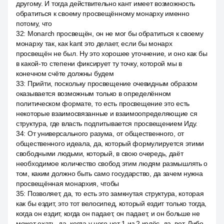
другому. И тогда действительно кант имеет возможность
обратиться к своему просвещённому монарху именно
потому, что
32
:
Monarch просвещён, он не мог бы обратиться к своему
монарху так, как kant это делает, если бы монарх
просвещён не был. Ну это хорошее уточнение, и оно как бы
в какой-то степени фиксирует ту точку, которой мы в
конечном счёте должны будем
33
:
Прийти, поскольку просвещение очевидным образом
оказывается возможным только в определённом
политическом формате, то есть просвещение это есть
некоторые взаимосвязанные и взаимоопределяющие ся
структура, где власть подпитывается просвещением Иду.
34
:
От универсального разума, от общественного, от
общественного идеала, да, который формулируется этими
свободными людьми, который, в свою очередь, даёт
необходимое количество свобод этим людям размышлять о
том, каким должно быть само государство, да зачем нужна
просвещённая монархия, чтобы
35
:
Позволяет, да, то есть это замкнутая структура, которая
как бы ездит, это тот велосипед, который ездит только тогда,
когда он ездит, когда он падает, он падает, и он больше не
может ехать, да, когда у него нет 1 из 2 колёс, да, вот. Либо