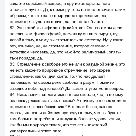
задаёте серьёзный вопрос, и другие авторы на него
отвечают лучше. Да, к примеру, гопс на него отвечает таким
образом, что это ваше природное стремление, да,
стремиться к удовольствию, да, но он как бы это
82
:
Это такой квазифилософский ответ. Он на самом деле
не слишком философский, поскольку он апеллирует, ну,
давай к тому, к чему вы стремитесь по естеству. Ну, у канта
это, конечно, не, не стремление, которое связано с
естеством человека, да, это какой-то религиозный, опять-
таки порядок, да.
83
:
Стремление к свободе это не или к разумной жизни, это
не есть какое-то природное стремление, это скорее
стремление, как бы для канта. То, что нас делает
человеком, на самом деле свобода и разум. Помните
звёздное небо над головой? Да, закон внутри меня вопрос.
84
:
Николаевич, он легитимен в том смысле, что, а почему
человек должен стать человеком? А почему человек должен
стремиться к освобождению? Вот если бы он, как гоп,
сказал, что ваши действия приведут к тому, что вы будете
там больше потреблять и получать больше удовольствия,
как бы мы подразумеваем, что это есть некоторый
универсальный ответ, пиво.