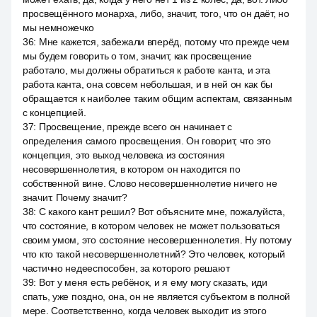
просвещённого монарха, либо, значит, того, что он даёт, но
мы немножечко
36
:
Мне кажется, забежали вперёд, потому что прежде чем
мы будем говорить о том, значит, как просвещение
работало, мы должны обратиться к работе канта, и эта
работа канта, она совсем небольшая, и в ней он как бы
обращается к наиболее таким общим аспектам, связанным
с концепцией.
37
:
Просвещение, прежде всего он начинает с
определения самого просвещения. Он говорит, что это
концепция, это выход человека из состояния
несовершеннолетия, в котором он находится по
собственной вине. Слово несовершеннолетие ничего не
значит. Почему значит?
38
:
С какого кант решил? Вот объясните мне, пожалуйста,
что состояние, в котором человек не может пользоваться
своим умом, это состояние несовершеннолетия. Ну потому
что кто такой несовершеннолетний? Это человек, который
частично недееспособен, за которого решают
39
:
Вот у меня есть ребёнок, и я ему могу сказать, иди
спать, уже поздно, она, он не является субъектом в полной
мере. Соответственно, когда человек выходит из этого