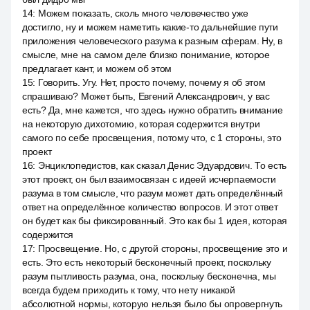
14
:
Можем показать, сколь много человечество уже
достигло, ну и можем наметить какие-то дальнейшие пути
приложения человеческого разума к разным сферам. Ну, в
смысле, мне на самом деле близко понимание, которое
предлагает кант, и можем об этом
15
:
Говорить. Угу. Нет, просто почему, почему я об этом
спрашиваю? Может быть, Евгений Александрович, у вас
есть? Да, мне кажется, что здесь нужно обратить внимание
на некоторую дихотомию, которая содержится внутри
самого по себе просвещения, потому что, с 1 стороны, это
проект
16
:
Энциклопедистов, как сказал Денис Эдуардович. То есть
этот проект, он был взаимосвязан с идеей исчерпаемости
разума в том смысле, что разум может дать определённый
ответ на определённое количество вопросов. И этот ответ
он будет как бы фиксированный. Это как бы 1 идея, которая
содержится
17
:
Просвещение. Но, с другой стороны, просвещение это и
есть. Это есть некоторый бесконечный проект, поскольку
разум пытливость разума, она, поскольку бесконечна, мы
всегда будем приходить к тому, что нету никакой
абсолютной нормы, которую нельзя было бы опровергнуть