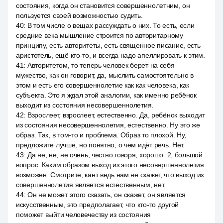
состояния, когда он становится совершеннолетним, он
пользуется своей возможностью судить.
40
:
В том числе о вещах рассуждать о них. То есть, если
средние века мышление строится по авторитарному
принципу, есть авторитеты, есть священное писание, есть
аристотель, ещё кто-то, и всегда надо апеллировать к этим.
41
:
Авторитетом, то теперь человек берет на себя
мужество, как он говорит, да, мыслить самостоятельно в
этом и есть его совершеннолетие как как человека, как
субъекта. Это я ждал этой аналогии, как именно ребёнок
выходит из состояния несовершеннолетия.
42
:
Взрослеет, взрослеет, естественно. Да, ребёнок выходит
из состояния несовершеннолетия, естественно. Ну это же
образ. Так, в том-то и проблема. Образ то плохой. Ну,
предложите лучше, но понятно, о чем идёт речь. Нет.
43
:
Да не, не, не очень, честно говоря, хорошо. 2, большой
вопрос. Каким образом выход из этого несовершеннолетия
возможен. Смотрите, кант ведь нам не скажет, что выход из
совершеннолетия является естественным, нет.
44
:
Он не может этого сказать, он скажет, он является
искусственным, это предполагает, что кто-то другой
поможет выйти человечеству из состояния