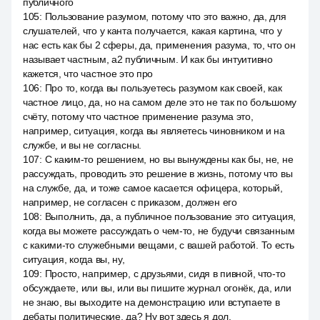
публичного
105
:
Пользование разумом, потому что это важно, да, для
слушателей, что у канта получается, какая картина, что у
нас есть как бы 2 сферы, да, применения разума, то, что он
называет частным, a2 публичным. И как бы интуитивно
кажется, что частное это про
106
:
Про то, когда вы пользуетесь разумом как своей, как
частное лицо, да, но на самом деле это не так по большому
счёту, потому что частное применение разума это,
например, ситуация, когда вы являетесь чиновником и на
службе, и вы не согласны.
107
:
С каким-то решением, но вы вынуждены как бы, не, не
рассуждать, проводить это решение в жизнь, потому что вы
на службе, да, и тоже самое касается офицера, который,
например, не согласен с приказом, должен его
108
:
Выполнить, да, а публичное пользование это ситуация,
когда вы можете рассуждать о чем-то, не будучи связанным
с какими-то служебными вещами, с вашей работой. То есть
ситуация, когда вы, ну,
109
:
Просто, например, с друзьями, сидя в пивной, что-то
обсуждаете, или вы, или вы пишите журнал огонёк, да, или
не знаю, вы выходите на демонстрацию или вступаете в
дебаты политические, да? Ну вот здесь я дол.