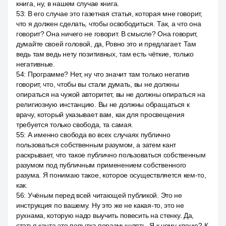
книга, ну, в нашем случае книга.
53
:
В его случае это газетная статья, которая мне говорит,
что я должен сделать, чтобы освободиться. Так, а что она
говорит? Она ничего не говорит. В смысле? Она говорит,
думайте своей головой, да, Ровно это и предлагает. Там
ведь там ведь нету позитивных, там есть чёткие, только
негативные.
54
:
Программе? Нет, ну что значит там только негатив
говорит, что, чтобы вы стали думать, вы не должны
опираться на чужой авторитет, вы не должны опираться на
религиозную инстанцию. Вы не должны обращаться к
врачу, который указывает вам, как для просвещения
требуется только свобода, та самая.
55
:
А именно свобода во всех случаях публично
пользоваться собственным разумом, а затем кант
раскрывает, что такое публично пользоваться собственным
разумом под публичным применением собственного
разума. Я понимаю такое, которое осуществляется кем-то,
как.
56
:
Учёным перед всей читающей публикой. Это не
инструкция по вашему. Ну это же не какая-то, это не
рухнама, которую надо выучить повесить на стенку. Да,
статья канта это попытка поразмышлять. Я к чему клоню? К