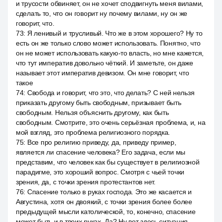
и трусости обвиняет, он не хочет сподвигнуть меня вилами,
сделать то, что он говорит ну почему вилами, ну он же
говорит, что.
73
:
Я ленивый и трусливый. Что же в этом хорошего? Ну то
есть он же только слово может использовать. Понятно, что
он не может использовать какую-то власть, но мне кажется,
что тут императив довольно чёткий. И заметьте, он даже
называет этот императив девизом. Он мне говорит, что
такое
74
:
Свобода и говорит, что это, что делать? С ней нельзя
приказать другому быть свободным, призывает быть
свободным. Нельзя объяснить другому, как быть
свободным. Смотрите, это очень серьёзная проблема, и, на
мой взгляд, это проблема религиозного порядка.
75
:
Все про религию приведу, да, приведу пример,
является ли спасение человека? Его задача, если мы
представим, что человек как бы существует в религиозной
парадигме, это хороший вопрос. Смотря с чьей точки
зрения, да, с точки зрения протестантов нет.
76
:
Спасение только в руках господа. Это же касается и
Августина, хотя он двоякий, с точки зрения более более
предыдущей мысли католической, то, конечно, спасение
может быть и в твоих руках. Да? Ну вот здесь ситуация