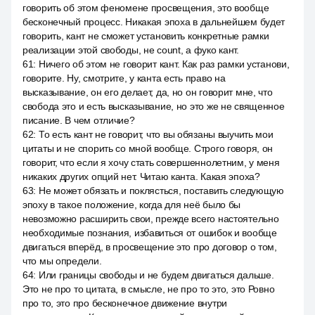
говорить об этом феномене просвещения, это вообще
бесконечный процесс. Никакая эпоха в дальнейшем будет
говорить, кант не сможет установить конкретные рамки
реализации этой свободы, не count, а фуко кант.
61
:
Ничего об этом не говорит кант. Как раз рамки установи,
говорите. Ну, смотрите, у канта есть право на
высказывание, он его делает, да, но он говорит мне, что
свобода это и есть высказывание, но это же не священное
писание. В чем отличие?
62
:
То есть кант не говорит, что вы обязаны выучить мои
цитаты и не спорить со мной вообще. Строго говоря, он
говорит, что если я хочу стать совершеннолетним, у меня
никаких других опций нет. Читаю канта. Какая эпоха?
63
:
Не может обязать и поклясться, поставить следующую
эпоху в такое положение, когда для неё было бы
невозможно расширить свои, прежде всего настоятельно
необходимые познания, избавиться от ошибок и вообще
двигаться вперёд, в просвещение это про договор о том,
что мы определи.
64
:
Или границы свободы и не будем двигаться дальше.
Это не про то цитата, в смысле, не про то это, это Ровно
про то, это про бесконечное движение внутри