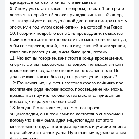
где адресуется к вот этой вот статье канта и
9
:
Иному уже ставят какие-то вопросы, то есть 1 автор это
человек, который этой эпохе принадлежит кант, a2 автор,
тот, который уже с определённой дистанции смотрит на эту
эпоху, ну и под углом своей оптики, на которой мы Говор,
10
:
Говорили подробно вот в 1 из предыдущих подкастов.
Если коллеги хотят что-то добавить в смысле введения, да,
я бы вас спросил, какой, по вашему, с вашей точки зрения,
каков пик просвещения, в чем была цель, потому
11
:
Что вот вы говорите, кант стоит в конце просвещения,
спорить с этим невозможно, но вопрос, понимает ли кант
просвещение так, как его понимают его зачинатели. Вот
для вас како, какова была цель просвещения в руках?
12
:
Его начавших, ну, есть известная фраза лейнинга про
воспитание рода человеческого, просвещение как эпоха,
призванная научить человечество мыслить, призванная
показать, что разум человеческий
13
:
Могущ. И мне кажется, вот этот вот проект
энциклопедии, он в этом смысле достаточно символичен,
потому что в чем была идея энциклопедии вот этого
многотомного труда, в котором принимали участие многие
европейские интеллектуалы. Ну и главным вдохновителем
был дидро мы