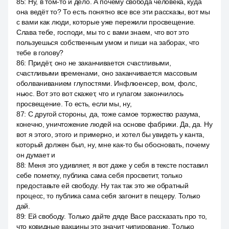
85
:
Ну, в том-то и дело. А почему свобода человека, куда
она ведёт то? То есть понятно все все эти рассказы, вот мы
с вами как люди, которые уже пережили просвещение.
Слава тебе, господи, мы то с вами знаем, что вот это
пользуешься собственным умом и пиши на заборах, что
тебе в голову?
86
:
Придёт, оно не заканчивается счастливыми,
счастливыми временами, оно заканчивается массовым
оболваниванием глупостями. Инфлюенсер, вом, фолс,
ньюс. Вот это вот скажет, что и гулагом закончилось
просвещение. То есть, если мы, ну,
87
:
С другой стороны, да, тоже самое торжество разума,
конечно, уничтожение людей на основе фабрики. Да, да. Ну
вот я этого, этого и примерно, и хотел бы увидеть у канта,
который должен был, ну, мне как-то бы обосновать, почему
он думает и
88
:
Меня это удивляет, я вот даже у себя в тексте поставил
себе пометку, публика сама себя просветит, только
предоставьте ей свободу. Ну так так это же обратный
процесс, то публика сама себя загонит в пещеру. Только
дай.
89
:
Ей свободу. Только дайте дяде Васе рассказать про то,
что ковидные вакцины это значит чипирование. Только