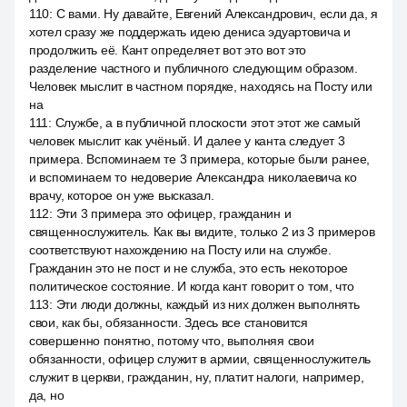
110
:
С вами. Ну давайте, Евгений Александрович, если да, я
хотел сразу же поддержать идею дениса эдуартовича и
продолжить её. Кант определяет вот это вот это
разделение частного и публичного следующим образом.
Человек мыслит в частном порядке, находясь на Посту или
на
111
:
Службе, а в публичной плоскости этот этот же самый
человек мыслит как учёный. И далее у канта следует 3
примера. Вспоминаем те 3 примера, которые были ранее,
и вспоминаем то недоверие Александра николаевича ко
врачу, которое он уже высказал.
112
:
Эти 3 примера это офицер, гражданин и
священнослужитель. Как вы видите, только 2 из 3 примеров
соответствуют нахождению на Посту или на службе.
Гражданин это не пост и не служба, это есть некоторое
политическое состояние. И когда кант говорит о том, что
113
:
Эти люди должны, каждый из них должен выполнять
свои, как бы, обязанности. Здесь все становится
совершенно понятно, потому что, выполняя свои
обязанности, офицер служит в армии, священнослужитель
служит в церкви, гражданин, ну, платит налоги, например,
да, но