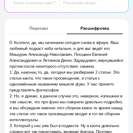
Какая основная идея?
Перескажи видео
Пересказ
Расшифровка
0
:
Коллеги, да, мы начинаем сегодня снова в эфире. Ваш
любимый подкаст изба читальня, и для вас ведёт его
Мишурин Александр Николаевич, Плошкин Евгений
Александрович и Летников Денис Эдуардович, вернувшийся
против после некоторого отсутствия, скажем,
1
:
Да, наконец то, да, сегодня мы разбираем 2 статьи. Это
статья канта, что такое просвещение, и статья с
одноимённым названием мишеля фуко. У нас принято
представлять философов.
2
:
Но, я думаю, в данном случае это, наверное, излишнее в
том смысле, что про фуко мы говорили довольно подробно,
и мы обсуждали именно этот сборник какое-то время назад
эта статья что такое просвещение входит в тот же сборник
интеллектуалы.
3
:
Который у нас уже был в подкасте. Ну а канта довольно
сложно вот так представить, великая фигура. Поэтому,