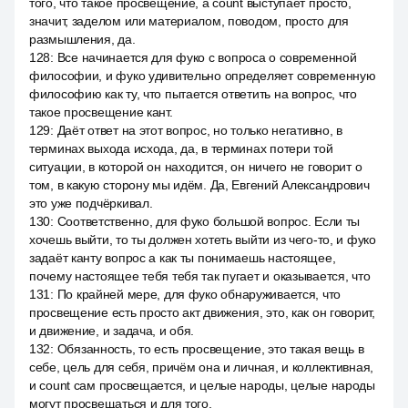
того, что такое просвещение, а count выступает просто,
значит, заделом или материалом, поводом, просто для
размышления, да.
128
:
Все начинается для фуко с вопроса о современной
философии, и фуко удивительно определяет современную
философию как ту, что пытается ответить на вопрос, что
такое просвещение кант.
129
:
Даёт ответ на этот вопрос, но только негативно, в
терминах выхода исхода, да, в терминах потери той
ситуации, в которой он находится, он ничего не говорит о
том, в какую сторону мы идём. Да, Евгений Александрович
это уже подчёркивал.
130
:
Соответственно, для фуко большой вопрос. Если ты
хочешь выйти, то ты должен хотеть выйти из чего-то, и фуко
задаёт канту вопрос а как ты понимаешь настоящее,
почему настоящее тебя тебя так пугает и оказывается, что
131
:
По крайней мере, для фуко обнаруживается, что
просвещение есть просто акт движения, это, как он говорит,
и движение, и задача, и обя.
132
:
Обязанность, то есть просвещение, это такая вещь в
себе, цель для себя, причём она и личная, и коллективная,
и count сам просвещается, и целые народы, целые народы
могут просвещаться и для того,