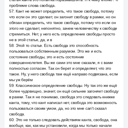
проблеме слова свобода.
57
:
Кант не может определить, что такое свобода, потому
что если он это сделает, он загонит свободу в рамки, но он
обязан определить, что такое свобода, потому что если он
этого не сделает, непонятно, зачем человечеству к свободе
стремиться. Нет, у него есть определение свободы просто
не в этой статье, да, и в
58
:
Этой то статье. Есть свобода это способность
пользоваться собственным разумом. Это же и есть
состояние свободы, это и есть состояние
совершеннолетия. Вы же сами это мне сказали, я с вами
полностью согласен. Так он берет и определяет, что это
такое. Ну, у него свобода там ещё направо подвязана, если
мы уж берём
59
:
Классическое определение свободы. Ну так это же ещё
более чудовищно, значит, он ещё сильнее загоняет свободу
в рамки. Так я не понимаю, свобода это следовать книжке
канта, тому, что кант написал нет, свобода это возможность
пользоваться своим умом, да, но это мне can't сказал
свобода.
60
:
Это не только следовать действиям канта, свобода, она
вообще, как, как мы установили, когда мы только начали