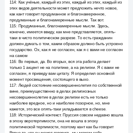
114
:
Как учёные, каждый из этих, каждый из этих, каждый из
этих видов деятельности может предложить нечто новое,
как кант говорит продуманное и благонамеренное,
продуманные и благонамеренные мысли. Так вот.
115
:
Продуманные, благонамеренные мысли. Здесь,
конечно, имеется ввиду, как мне представляется, опять-
таки в чисто политическом разрезе. То есть гражданин
должен думать о том, каким образом должно быть устроено
государство. Ох, как я не согласен, как я с вами не согласен
на самом
116
:
Во первых, да. Во вторых, вся эта работа делает
только 1 акцент не на политике, а на религии. Я с вами не
согласен, я приведу вам цитату. Я определил основной
момент просвещения, состоящего в выхо.
117
:
Людей состояние несовершеннолетия по собственной
вине, преимущественно в делах религиозных
несовершеннолетие в делах религии есть не только
наиболее вредное, но и наиболее позорное, но, мне
кажется, это все опять-таки укладывается в cheese.
118
:
Исторический контекст. Пруссия совсем недавно вошла
в эпоху веротерпимости, она не вошла в эпоху
политической терпимости, поэтому кант как бы говорит
Ровно то, что он может говорить, мы можем себе