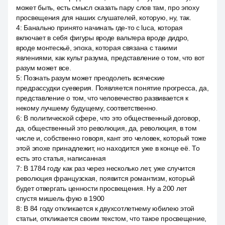
может быть, есть смысл сказать пару слов там, про эпоху
просвещения для наших слушателей, которую, ну, так.
4
:
Банально принято начинать где-то с luca, которая
включает в себя фигуры вроде вальтера вроде дидро,
вроде монтескьё, эпоха, которая связана с такими
явлениями, как культ разума, представление о том, что вот
разум может все.
5
:
Познать разум может преодолеть всяческие
предрассудки суеверия. Появляется понятие прогресса, да,
представление о том, что человечество развивается к
некому лучшему будущему, соответственно.
6
:
В политической сфере, что это общественный договор,
да, общественный это революция, да, революция, в том
числе и, собственно говоря, кант это человек, который тоже
этой эпохе принадлежит, но находится уже в конце её. То
есть это статья, написанная
7
:
В 1784 году как раз через несколько лет, уже случится
революция французская, появится романтизм, который
будет отвергать ценности просвещения. Ну а 200 лет
спустя мишель фуко в 1900
8
:
В 84 году откликается к двухсотлетнему юбилею этой
статьи, откликается своим текстом, что такое просвещение,