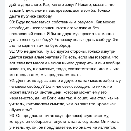
дайте дяде этого. Как, как его зовут? Никите, сказать, что
вышки 5 джи, значит, вас превращают в зомби. Только
дайте публике свободу.
90
:
Буду пользоваться собственным разумом. Как можно
освободить несовершеннолетнего человека без
наставлений извне. Я бы по другому спросил как можно
дать человеку свободу? Человеку нельзя дать свободу. Это
это не кирпич, там не бутерброд.
91
:
Это не даётся. Ну а с другой стороны, только изнутри
даётся какая альтернатива? То есть, если мы говорим, что
вот этим вот массам нельзя ничего доверить, и они вообще
какие-то, ну, шариковые, тогда, соответственно, что мы, что
мы предлагаем, мы предлагаем стать
92
:
Для них но здесь важно и другое да как можно забрать у
человека свободу? Если человек свободен, то никто не
может являться инстанцией, которая может, ему это
неравенство, да, но Бог с ним так. А count, кем стал, как не
учитель, критическом смысле, чем он занят то, кроме как
обучением?
93
:
Он предлагает гигантскую философскую систему,
которую он собирается опустить на голову всем. Он и есть
учитель, ну, он, он предлагает её, но она же не является,