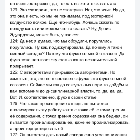
он очень осторожен, да, то есть вы хотите сказать это
123
:
Это эзотерика, это не эзотерика. Нет, это язык. Ну да,
это она и есть, но мы не понимаем, под эзотерикой
колдунство всякое. Ещё что-нибудь. Хочешь сказать по
поводу канта или можем что-то сказать? Ну, Денис
Эдуардович, может быть, у вас ест.
124
:
Да нет, я думаю, что мы обсудили, поругались,
поругались. Ну как, подискутировали. Да почему я такой
смелый сегодня? Потому что фукко со мной согласен. Да,
фуко тоже называет эту статью канта незначительной
прикрывает.
125
:
С авторитетами прикрываюсь авторитетами. Но
заметьте, это, это не я согласен с фукко, это фуко со мной
согласен. Сейчас мы как до сексуальных норм то дойдём и
вам вспомним до дисциплинарной власти, то, да, да, да.
Вот. И, соответственно, фуко в своей статье
126
:
Что такое просвещение отнюдь не пытается
анализировать эту работу канта с точки её, с точки зрения
её содержания, с точки зрения содержания она бедная, он
пытается проанализировать её, даже не проанализировать,
а проинтерпретировать её.
127
:
Он пытается дать новый совершенно угол понимания