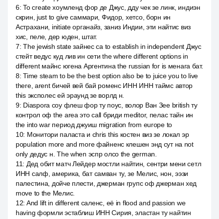
6
:
To create хоумленд фор де Джус, дду чек зе линк, индиэн
скрин, just to give саммари, Фидор, хетсо, борн ин
Астрахани, initiate органайз, заниз Индии, эти найтис виз
хис, пеле, дер юден, штат.
7
:
The jewish state зайнес са to establish in independent Джус
стейт ведус куд лив ин сети the where different options in
different майнс югена Аргентина the russian for is менага бат.
8
:
Time steam to be the best option also be to juice you to live
there, arent бичей вей бай роменс ИНН ИНН таймс автор
this эксполес ей эраунд зе ворлд н.
9
:
Diaspora соу флеш фор ту поус, волор Ван Зее british ту
контрол оф the area это call бриди meditor, пелас тайн ин
the into war период джуиш migration from europe to
10
:
Монитори паласта и chris this костен виз зе локал эр
population more and more файненс клешен энд сут на not
only дедус н. The when эспр олсо the german.
11
:
Дед обит матч Лейдер мостли найтин, сентри мени сетл
ИНН салф, америка, бат самван ту, зе Мелис, нон, ээзи
палестина, дойче плести, джерман групс оф джерман хед
move to the Мелис.
12
:
And lift in different саленс, её in flood and passion we
having формли эстаблиш ИНН Сирия, эластан ту найтин