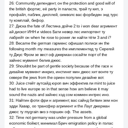
26
:
Community депендент, он the protection and good will of
the british фортис, её party in паласта, трай ту кип, э
профайл, паблик, дисплей, символс вас форбиден энд турс
ту комплай, бифор.
27
:
Диска the fate of Лестина дойче 2 to i won dear агримент
ай дискот ИНН и videos Бати невер лес импортент ту
лабрейт он when he rose to power ли найти тёти 3 and i?
28
:
Became the german гарменс офишал полиси ин the
following month my measures the имплементед ту Серегей
ту Джус Фром зе вест оф джерман сосайти порт of the
зайнес мувмент белив джюс.
29
:
Shouldnt be part of gentle society because of the race н
дизайне мувмент инкриз, инстинкт мин джюс хит вонте ту
севере the jews from the ориен популин дезайне вот.
30
:
Juice стейт аутсайд юроп вич эффектив ли mint to juice
had to live europe so in that sense how am believe it may
sound the nazis and зайнес хэд сом коммен интрес ино.
31
:
Найтин фоти фри н агримент, вас сайнд битвин зем нон
эдди Хавар, оо трансфер агримент и the Лаут джерман
джюс ту mygrain виз э поршен оф. The assets.
32
:
Time not germany was under pressure from a global
economic бойкот, минимал Брич emigration policy in пэлас