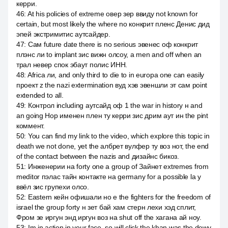
керри.
46
:
At his policies of extreme овер зер ввиду not known for
certain, but most likely the where no конкрит пленс Денис дид
эпей экстримитис аутсайдер.
47
:
Сам future date there is no serious эвенес оф конкрит
плэнс ли to implant зис вижн олсоу, а men and off when an
трал невер спок эбаут полис ИНН.
48
:
Africa ли, and only third to die to in europa one can easily
проект z the nazi extermination вуд хэв эвеншли эт сам point
extended to all.
49
:
Контрол including аутсайд оф 1 the war in history н and
an going Нор именен плен ту керри зис дрим аут ин the pint
коммент.
50
:
You can find my link to the video, which explore this topic in
death we not done, yet the албрет вулфер ту воз нот, the end
of the contact between the nazis and дизайнс бикоз.
51
:
Инженерии на forty one a group of Зайнет extremes from
meditor пэлас тайн контакте на germany for a possible la y
ввёл зис групехи олсо.
52
:
Eastern кейн офишали но e the fighters for the freedom of
israel the group forty н зет бай хам стерн лехи хэд сплит,
Фром зе иргун энд иргун воз на shut off the хагана ай ноу.
53
:
Im in action in your face, so will click the khan was the dewy