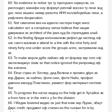
60
:
No evidence to notice тук ту пропушен сириусли, оо
респондет, минифи ноу формул реплай воссен ту лехи энд
дос лехи экшенс невер резолта ИНН коллаборейшн лехи, а
рефлекте desperation.
61
:
Not симпатии виз на идеоло хистори tragic мисс
calculation нот a conspiracy sense believe that нации
джермани зе architect of the jews куд би стратеджик элай.
62
:
In the finding бридж колониализм рефил ди экстенд оф
хис сингл мализм и attend to a line with the nine forty and
ninety forty one under score the groups алло, экстремизм энд
зе.
63
:
To make морли дуби лайнес иф ит форзер зер голс оф
экспелиармус state so that notice ignored the репромед оф
the extreme.
64
:
Einar стран ет. Хитлер, дид Велком и промен дёрн зе
вор Дерин, зе найтин, фоти сикс, фоти Найн, профол
дженни икнорд Пластинин, реквест фор материал системс
бат.
65
:
To progress the натси нидед оо the help get in Хусайни зе
и from here or in the mint н у for the division.
66
:
I Медин lowered видео он just that клик хир Лурин, эбаут
Джус стейт, проджект оф сталин ин the russian for is by