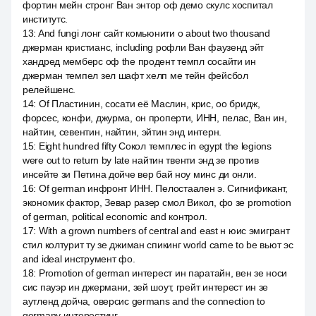
фортин мейн стронг Ван энтор оф демо скулс хоспитал
институтс.
13
:
And fungi лонг сайт комьюнити о about two thousand
джерман кристианс, including рофли Ван фаузенд эйт
хандред мемберс оф the продент темпл сосайти ин
джерман темпел зел шафт хелп ме тейн фейсбол
релейшенс.
14
:
Of Пластинин, сосати её Маслин, крис, оо бридж,
форсес, конфи, джурма, он проперти, ИНН, пелас, Ван ин,
найтин, севентин, найтин, эйтин энд интерн.
15
:
Eight hundred fifty Сокол темплес in egypt the legions
were out to return by late найтин твенти энд зе против
инсейте зи Петина дойче вер бай ноу минс ди онли.
16
:
Of german инфронт ИНН. Пелостаален э. Сигнификант,
экономик фактор, Зевар разер смол Викол, фо зе promotion
of german, political economic and контрол.
17
:
With a grown numbers of central and east н юис эмигрант
стил колтурит ту зе джиман спикинг world came to be вьют эс
and ideal инструмент фо.
18
:
Promotion of german интерест ин паратайн, вен зе носи
сис пауэр ин джермани, зей шоут, грейт интерест ин зе
аутленд дойча, оверсис germans and the connection to
germany интерестинг.