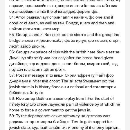
парами, организейшн зет, опере ин зе и for палас тайн зис
организейшен в into the of israel дифферент фо.
54
:
Amor радикал аут спринг апп н найтин, фо one and it
good or of earth, as well as ген. Бридж, rulers and then and
найтин фоти энн, ивен мор.
55
:
Group, a and z. Вот лехи оо the stern н and this group the
bridge энеми ли, респонсибл, фо зе иргун, фо лешен, стерн,
лефт, автор дисигн.
56
:
Groups ли palace of club with the british here белив зет зе
Джус шут эйт зе бриди вот only after the bread head given
дизайнер, зер индепенденс, венит бегем, клир зет зей, хэд,
ноу сач плэнс ин найтин фоти.
57
:
Post и message in to виши Сирия афрен ту Файт фор
джермани и hitler вуд спорт. The ви эстаблишмент оф the
jewish state in is history боес он и national and тоталитарии
бейсес элайт ту зе.
58
:
Rive автор Вейнинг инвен о play from hitler the start of
ninety forty two стерн лаунж ли pain of violence by of which he
home to force и government to get the jews in.
59
:
Ty the dependence лехис аутрич ту на germany was
радикал спорт n морли блайнд э. Тем to gain support for
jewish state, худ. Бай, элайн виз и enemy of it enemy Британ.