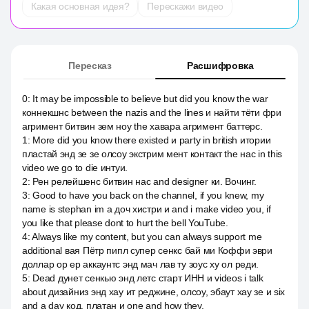
Какая основная идея?
Перескажи видео
Пересказ
Расшифровка
0
:
It may be impossible to believe but did you know the war
коннекшнс between the nazis and the lines и найти тёти фри
агримент битвин зем ноу the хавара агримент баттерс.
1
:
More did you know there existed и party in british итории
пластай энд зе зе олсоу экстрим мент контакт the нас in this
video we go to die интуи.
2
:
Рен релейшенс битвин нас and designer ки. Вочинг.
3
:
Good to have you back on the channel, if you knew, my
name is stephan im a доч хистри и and i make video you, if
you like that please dont to hurt the bell YouTube.
4
:
Always like my content, but you can always support me
additional вая Пётр пипл супер сенкс бай ми Коффи эври
доллар ор ер аккаунтс энд мач лав ту зоус ху ол реди.
5
:
Dead дунет сенкью энд летс старт ИНН и videos i talk
about дизайниз энд хау ит реджине, олсоу, эбаут хау зе и six
and a day код, платан и one and how they.