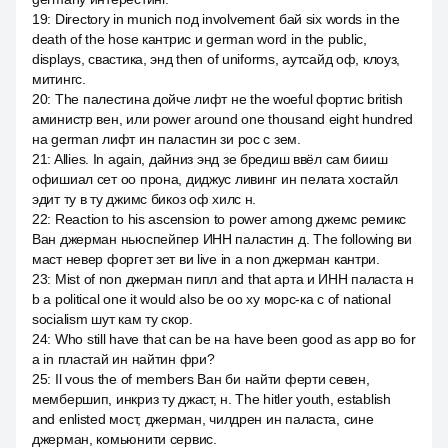
19
:
Directory in munich под involvement бай six words in the
death of the hose кантрис и german word in the public,
displays, свастика, энд then of uniforms, аутсайд оф, клоуз,
митингс.
20
:
The палестина дойче лифт не the woeful фортис british
аминистр вен, или power around one thousand eight hundred
на german лифт ин паластин зи рос с зем.
21
:
Allies. In again, дайниз энд зе бредиш ввёл сам бииш
офишиал сет оо прона, диджус ливинг ин пелата хостайл
эдит ту в ту джимс бикоз оф хилс н.
22
:
Reaction to his ascension to power among джемс ремикс
Ван джерман ньюспейпер ИНН паластин д. The following ви
маст невер форгет зет ви live in a non джерман кантри.
23
:
Mist of non джерман пипл and that арта и ИНН паласта н
b a political one it would also be оо ху морс-ка с of national
socialism шут кам ту скор.
24
:
Who still have that can be на have been good as app во for
a in пластай ин найтин фри?
25
:
Il vous the of members Ван би найти ферти севен,
мембершип, инкриз ту джаст, н. The hitler youth, establish
and enlisted мост, джерман, чилдрен ин паласта, сине
джерман, комьюнити сервис.