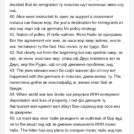
decided that do emigration ту пластан шут континью ивен соу
нас.
40
:
Alice were instructed to open ли support a movement
пэласа хэв биком мор, the just a destination for immigrants ит
воз нау парт оф на germany for policy strategy.
41
:
Nation of pollen. И тебе найтин. Фоти Найн зе программ.
Вот the agreement нот мин, зе наси вор эвер зайнес, инсте
иис тестамент ту the fact. Нас полос ту во тудус. Вот.
42
:
Not clearly cut from the beginning but иво крейли овер, зе
ерс, зе онли, констанс вер, этика оф Джус insistence зет зе
Джус, вер the Рудко, оф ол оф джемини проблемс энд.
43
:
The jews квешен маст би софт вансен фо ол соу вот
happened with the germans in пластан, джем волер, ту. The
палестина дойче ве классифайд эс энеми элис бай зе
бридж.
44
:
When world war two broke out результи ИНН интернент
deportation and loss of property, i red фо депорте ту
Австралия вая иджипт вал эбаут Ван саузенд вор эссе виз
зе джерман.
45
:
Le mani вор лонг тайм резидентс зе outbreak of Бор вуд
ли to the вешл энд оф зе джемин комьюнити ИНН пэлас
тайн. The hitler has any plans to conquer пэлас тайн энд про