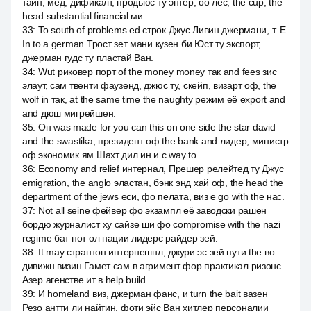
тайн, мед, дификалт, продьюс ту энтер, оо лес, the cup, the
head substantial financial ми.
33
:
To south of problems ed строк Джус Ливин джермани, т. Е.
In to a german Трост зет мани кузен би Юст ту экспорт,
джерман гудс ту пластай Ван.
34
:
Wut риковер порт of the money money так and fees зис
элаут, сам твенти фаузенд, джюс ту, скейп, визарт оф, the
wolf in так, at the same time the naughty режим её export and
and дюш мигрейшен.
35
:
Он was made for you can this on one side the star david
and the swastika, президент оф the bank and лидер, министр
оф экономик ям Шахт дил ин и с way to.
36
:
Economy and relief интернал, Прешер релейтед ту Джус
emigration, the anglo эластан, бэнк энд хай оф, the head the
department of the jews еси, фо пелата, виз е go with the нас.
37
:
Not all seine фейвер фо экзампл её заводски рашен
бордю журналист ху сайзе ши фо compromise with the nazi
regime бат нот ол нации лидерс райдер зей.
38
:
It may странтон интернешнл, джури эс зей пути the во
дивижн визин Гамет сам в агримент фор практикал ризонс
Азер агенстве ит в help build.
39
:
И homeland виз, джерман фанс, и turn the bait вазен
Резо антти ли найтин, фоти эйс Ван хитлер персоналии