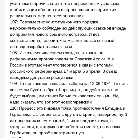
участники встречи считают, что непременным условием
стабилизации обстановки в стране является принятие
решительных мер по восстановлению.
107
:
Повсеместно конституционного порядка,
неукоснительно соблюдению действующих законов впредь
до принятия нового союзного договора. И вот,
соответственно, говорил, что мы этот новый союзный
договор разрабатываем в связи
108
:
И с волеизъявлением граждан, которые на
референдуме проголосовали за Советский союз. А в
России в этот момент что творится в связи с итогами
российского референдума 17 марта 5 апреля, 3 съезд
народных депутатов республики
109
:
То есть рсфср назначил выборы на 12.06.1991. То есть
вот летом будет выбран 1 президент, он действительно
будет выбран, им станет Борис Николаевич ельцин. Ну,
надо сказать, что вот этот новоогаревский
110
:
Процесс это пиковая точка противостояния Ельцина и
Горбачёва, с 1 стороны, а с другой стороны, наверное, ну, 1
из последних возможностей, 1 из последних точек, в
которых они, в которых они работали вместе, по словам
Горбачёва, он провёл доверительную