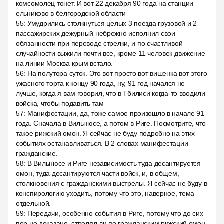
комсомолец тонет. И вот 22 декабря 90 года на станции
ельниково в белгородской области
55
:
Умудрились столкнуться целых 3 поезда грузовой и 2
пассажирских дежурный небрежно исполнил свои
обязанности при переводе стрелки, и по счастливой
случайности выжили почти все, кроме 11 человек движение
на линии Москва крым встало.
56
:
На полутора суток. Это вот просто вот вишенка вот этого
ужасного торта к концу 90 года, ну, 91 год начался не
лучше, когда я вам говорил, что в Тбилиси когда-то вводили
войска, чтобы подавить там
57
:
Манифестации, да, тоже самое произошло в начале 91
года. Сначала в Вильнюсе, а потом в Риге. Посмотрите, что
такое рижский омон. Я сейчас не буду подробно на этих
событиях останавливаться. В 2 словах манифестации
гражданские.
58
:
В Вильнюсе и Риге независимость туда десантируется
омон, туда десантируются части войск, и, в общем,
столкновения с гражданскими выстрелы. Я сейчас не буду в
конспирологию уходить, потому что это, наверное, тема
отдельной.
59
:
Передачи, особенно события в Риге, потому что до сих
пор не доказано, стрелял ли по гражданским рижский омон