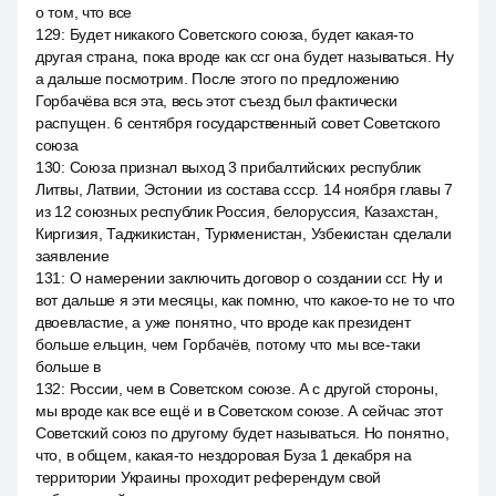
о том, что все
129
:
Будет никакого Советского союза, будет какая-то
другая страна, пока вроде как ссг она будет называться. Ну
а дальше посмотрим. После этого по предложению
Горбачёва вся эта, весь этот съезд был фактически
распущен. 6 сентября государственный совет Советского
союза
130
:
Союза признал выход 3 прибалтийских республик
Литвы, Латвии, Эстонии из состава ссср. 14 ноября главы 7
из 12 союзных республик Россия, белоруссия, Казахстан,
Киргизия, Таджикистан, Туркменистан, Узбекистан сделали
заявление
131
:
О намерении заключить договор о создании ссг. Ну и
вот дальше я эти месяцы, как помню, что какое-то не то что
двоевластие, а уже понятно, что вроде как президент
больше ельцин, чем Горбачёв, потому что мы все-таки
больше в
132
:
России, чем в Советском союзе. А с другой стороны,
мы вроде как все ещё и в Советском союзе. А сейчас этот
Советский союз по другому будет называться. Но понятно,
что, в общем, какая-то нездоровая Буза 1 декабря на
территории Украины проходит референдум свой