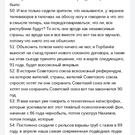
было.
50
:
И все только сидели зрители, что называется, у экранов
телевизоров в тапочках на обоссу ногу и говорили а что это
в смысле теперь, как передоговариваться, что ли, все
республики будут? То есть они вроде как независимые
страны, но вроде как и все вместе это вот так все звучало,
потому что никто это не объяснял.
51
:
Объяснить толком никто ничего не мог, и Горбачёв
выносит на съезд проект нового союзного договора, а также
на этом съезде принято решение, что в марте следующего,
91 года, будет всесоюзный впервые.
52
:
В истории Советского союза всесоюзный референдум,
на котором жителей, страны, жителей Советского союза
спросят, хотят ли они сохранить Советский союз или не
хотят они сохранить Советский союз вот так закончился 90
год.
53
:
Я вам начал уже говорить о техногенных катастрофах,
которые усиливали вот этот тяжёлый психологический фон,
начиная с 86 года чернобыль, потом сухогруз Нахимов,
потом поезда, которые
54
:
Постоянно сходили с рельсов взрывы труб с газом в 89
году, в апреле наша самая современная подводная лодка