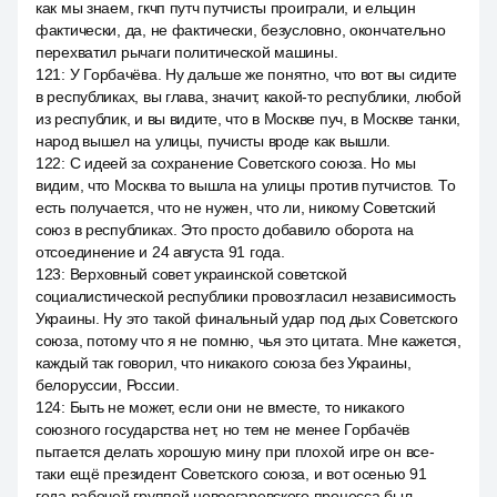
как мы знаем, гкчп путч путчисты проиграли, и ельцин
фактически, да, не фактически, безусловно, окончательно
перехватил рычаги политической машины.
121
:
У Горбачёва. Ну дальше же понятно, что вот вы сидите
в республиках, вы глава, значит, какой-то республики, любой
из республик, и вы видите, что в Москве пуч, в Москве танки,
народ вышел на улицы, пучисты вроде как вышли.
122
:
С идеей за сохранение Советского союза. Но мы
видим, что Москва то вышла на улицы против путчистов. То
есть получается, что не нужен, что ли, никому Советский
союз в республиках. Это просто добавило оборота на
отсоединение и 24 августа 91 года.
123
:
Верховный совет украинской советской
социалистической республики провозгласил независимость
Украины. Ну это такой финальный удар под дых Советского
союза, потому что я не помню, чья это цитата. Мне кажется,
каждый так говорил, что никакого союза без Украины,
белоруссии, России.
124
:
Быть не может, если они не вместе, то никакого
союзного государства нет, но тем не менее Горбачёв
пытается делать хорошую мину при плохой игре он все-
таки ещё президент Советского союза, и вот осенью 91
года рабочей группой новоогаревского процесса был