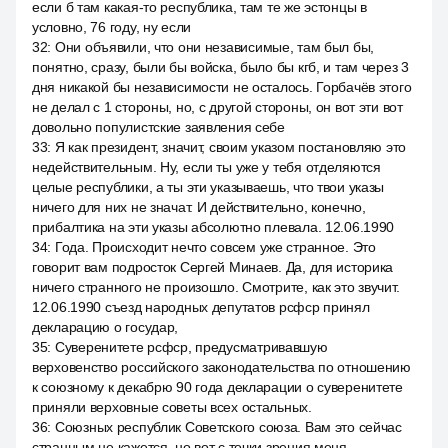
если б там какая-то республика, там те же эстонцы в
условно, 76 году, ну если
32
:
Они объявили, что они независимые, там был бы,
понятно, сразу, были бы войска, было бы кгб, и там через 3
дня никакой бы независимости не осталось. Горбачёв этого
не делал с 1 стороны, но, с другой стороны, он вот эти вот
довольно популистские заявления себе
33
:
Я как президент, значит, своим указом постановляю это
недействительным. Ну, если ты уже у тебя отделяются
целые республики, а ты эти указываешь, что твои указы
ничего для них не значат. И действительно, конечно,
прибалтика на эти указы абсолютно плевала. 12.06.1990
34
:
Года. Происходит нечто совсем уже странное. Это
говорит вам подросток Сергей Минаев. Да, для историка
ничего странного не произошло. Смотрите, как это звучит.
12.06.1990 съезд народных депутатов рсфср принял
декларацию о государ,
35
:
Суверенитете рсфср, предусматривавшую
верховенство российского законодательства по отношению
к союзному к декабрю 90 года декларации о суверенитете
приняли верховные советы всех остальных.
36
:
Союзных республик Советского союза. Вам это сейчас
странным не кажется, но вот с точки зрения меня,