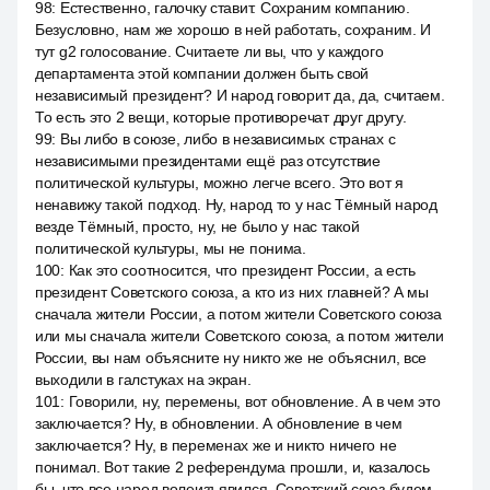
98
:
Естественно, галочку ставит. Сохраним компанию.
Безусловно, нам же хорошо в ней работать, сохраним. И
тут g2 голосование. Считаете ли вы, что у каждого
департамента этой компании должен быть свой
независимый президент? И народ говорит да, да, считаем.
То есть это 2 вещи, которые противоречат друг другу.
99
:
Вы либо в союзе, либо в независимых странах с
независимыми президентами ещё раз отсутствие
политической культуры, можно легче всего. Это вот я
ненавижу такой подход. Ну, народ то у нас Тёмный народ
везде Тёмный, просто, ну, не было у нас такой
политической культуры, мы не понима.
100
:
Как это соотносится, что президент России, а есть
президент Советского союза, а кто из них главней? А мы
сначала жители России, а потом жители Советского союза
или мы сначала жители Советского союза, а потом жители
России, вы нам объясните ну никто же не объяснил, все
выходили в галстуках на экран.
101
:
Говорили, ну, перемены, вот обновление. А в чем это
заключается? Ну, в обновлении. А обновление в чем
заключается? Ну, в переменах же и никто ничего не
понимал. Вот такие 2 референдума прошли, и, казалось
бы, что все народ волеизъявился, Советский союз будем