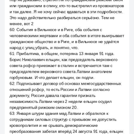
или гражданским в спину, кто-то выстрелил из провокаторов
и так далее. Я не хочу сейчас вдаваться в эти подробности.
Это надо действительно разбираться серьёзно. Тем не
менее, вот 2
60
:
События в Вильнюсе и в Риге, оба события с
человеческими жертвами и оба события в итоге выигрывает
гражданское общество и в Риге, и в Вильнюсе не удаётся
народ с улиц убрать, и понятно, что.
61
:
Прибалтика, в общем, потеряна 13 января 91 года.
Борис Николаевич ельцин, как председатель верховного
совета рсфср приезжает в сталин и встречается там с
председателем верховного совета Латвии анатолием
горбуновым. И что делает ельцин, он подпи.
62
:
Подписывает договор об основах межгосударственных
отношений рсфср, то есть России и Латвии согласно
документу, Россия давала гарантии признать
независимость Латвии через 2 недели ельцин осудил
предпринятый рижским омоном 20.
63
:
Января штурм здания мвд Латвии и обратился к
сотрудникам силовых структур с призывом не допустить
кровопролития и не срывать демократические
преобразования забегая вперёд 24 августа 91 года, ельцин