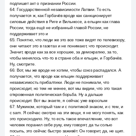
подпишет акт о признании России.
64
:
Государственной независимости Латвии. То есть
получается ж, как Горбачёв вроде как санкционирует
силовые действия в Риге и Вильнюсе, а ельцин как глава
России, тогда ещё не избранный главой России, не
поддерживает это и
65
:
Понятно, что люди же это все тоже видят по телевизору,
они читают это в газетах и не понимают, что происходит.
Значит, вроде как за все хорошее, за демократию, за то,
чтобы менялось что-то в стране оба и ельцин, и Горбачёв.
Ну, смотрите.
66
:
Вот, мы же вроде не хотим, чтобы союз распадался. А
получается, что вроде как ельцин поддерживает
независимость прибалтики. Люди не понимали, что
происходит, но тем не менее, вот мы видим, что это такая
откровенная политическая борьба. Ну а дальше
происходит. Вот вы знаете, я сейчас уже взрослым
67
:
Мужиком, который там и с политикой знаком, и с тем, и
с sam. Я сейчас смотрю на эти вещи, я не могу понять, как
это происходило. Ну, то есть такое впечатление, что вот
человек поранил себе руку, ему говорят, да ты солью
посыпь, это сейчас быстро заживёт. Он говорит, да, не щип.