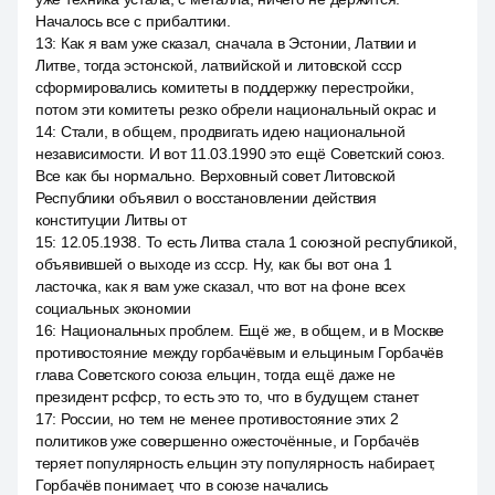
Началось все с прибалтики.
13
:
Как я вам уже сказал, сначала в Эстонии, Латвии и
Литве, тогда эстонской, латвийской и литовской ссср
сформировались комитеты в поддержку перестройки,
потом эти комитеты резко обрели национальный окрас и
14
:
Стали, в общем, продвигать идею национальной
независимости. И вот 11.03.1990 это ещё Советский союз.
Все как бы нормально. Верховный совет Литовской
Республики объявил о восстановлении действия
конституции Литвы от
15
:
12.05.1938. То есть Литва стала 1 союзной республикой,
объявившей о выходе из ссср. Ну, как бы вот она 1
ласточка, как я вам уже сказал, что вот на фоне всех
социальных экономии
16
:
Национальных проблем. Ещё же, в общем, и в Москве
противостояние между горбачёвым и ельциным Горбачёв
глава Советского союза ельцин, тогда ещё даже не
президент рсфср, то есть это то, что в будущем станет
17
:
России, но тем не менее противостояние этих 2
политиков уже совершенно ожесточённые, и Горбачёв
теряет популярность ельцин эту популярность набирает,
Горбачёв понимает, что в союзе начались