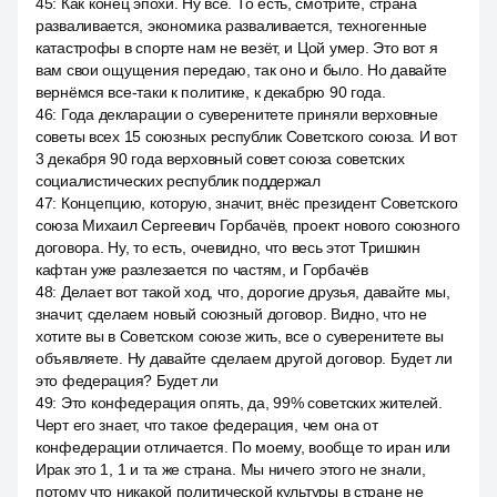
45
:
Как конец эпохи. Ну все. То есть, смотрите, страна
разваливается, экономика разваливается, техногенные
катастрофы в спорте нам не везёт, и Цой умер. Это вот я
вам свои ощущения передаю, так оно и было. Но давайте
вернёмся все-таки к политике, к декабрю 90 года.
46
:
Года декларации о суверенитете приняли верховные
советы всех 15 союзных республик Советского союза. И вот
3 декабря 90 года верховный совет союза советских
социалистических республик поддержал
47
:
Концепцию, которую, значит, внёс президент Советского
союза Михаил Сергеевич Горбачёв, проект нового союзного
договора. Ну, то есть, очевидно, что весь этот Тришкин
кафтан уже разлезается по частям, и Горбачёв
48
:
Делает вот такой ход, что, дорогие друзья, давайте мы,
значит, сделаем новый союзный договор. Видно, что не
хотите вы в Советском союзе жить, все о суверенитете вы
объявляете. Ну давайте сделаем другой договор. Будет ли
это федерация? Будет ли
49
:
Это конфедерация опять, да, 99% советских жителей.
Черт его знает, что такое федерация, чем она от
конфедерации отличается. По моему, вообще то иран или
Ирак это 1, 1 и та же страна. Мы ничего этого не знали,
потому что никакой политической культуры в стране не