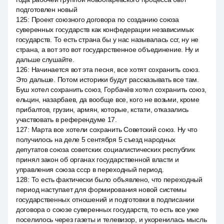
подготовлен новый
125
:
Проект союзного договора по созданию союза
суверенных государств как конфедерации независимых
государств. То есть страна бы у нас называлась ссг, ну не
страна, а вот это вот государственное объединение. Ну и
дальше слушайте.
126
:
Начинается вот эта песня, все хотят сохранить союз.
Это дальше. Потом историки будут рассказывать все там.
Буш хотел сохранить союз, Горбачёв хотел сохранить союз,
ельцин, назарбаев, да вообще все, кого не возьми, кроме
прибалтов, грузин, армян, которые, кстати, отказались
участвовать в референдуме 17.
127
:
Марта все хотели сохранить Советский союз. Ну что
получилось на деле 5 сентября 5 съезд народных
депутатов союза советских социалистических республик
принял закон об органах государственной власти и
управления союза ссср в переходный период.
128
:
То есть фактически было объявлено, что переходный
период наступает для формирования новой системы
государственных отношений и подготовки в подписании
договора о союзе суверенных государств, то есть все уже
поселилось через газеты и телевизор, и укоренилась мысль