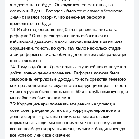
что дефолта не будет. Он случился, естественно, на
следующий день. Вот здесь было тоже самое абсолютно.
Значит, Павлов говорил, что денежная реформа
проводиться не будет.
73
:
И reforma, естественно, была проведена что это за
реформа? Она преследовала цель избавиться от
избыточной денежной массы, находившейся в наличном
обращении, то есть, по сути, там было несколько стадий
этой реформы сначала обмен денег, потом либерализация
цен и так далее.
74
:
Тому подобное. До остальных ступеней никто не успел
дойти, только деньги поменяли. Реформа должна была
заморозить нетрудовые доходы, то есть средства теневого
сектора экономики, спекулянтов и коррупционеров. То есть
у них на руках было очень много 50 и старублевых купюр, и
мы сейчас их быстро поменял.
75
:
Коррупционеры поменять эти деньги не успеют, а
советские граждане успеют, и у коррупционеров все эти
деньги сгорят. Ну, как вы понимаете, мы же с вами
нормальные люди, мы же понимаем, что все получается
всегда наоборот коррупционеры, жулики и бандиты всегда
все успеют, у них все схвачено.