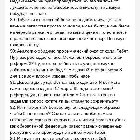
медикаменты не будет проводиться, ну это же тоже от
лукавого, конечно, на аскорбиновую кислоту и на какую-
нибудь, я не знаю.
89
:
Таблетки от головной боли не поднимались, цены, а
важные лекарства просто исчезали, их не было, а они были
на чёрном рынке черт знает по каким ценам. То есть все, и
страна пошла вот в этот экономический штопор. Почему я
говорю вот эту
90
:
Аналогию обидную про химический ожог от соли. Ребят.
Ну у вас распадается все. Может вы повремените с этой
реформой? Ну, не надо добивать то уже, потому что
добивочка это лишняя будет. Нет, давайте реформу за 3
дня в самом плохом изводе, чтобы насе
91
:
Довести до ручки. Вот так было сделано. И вот мы с
вами подошли к дате. 17 марта 91 года всесоюзный
референдум, на котором жителям Советского союза
задавали вопрос хотите ли вы страну то сохранить эту
92
:
Или не хотите? Вопрос звучал следующим образом
чтобы быть точным? Считаете ли вы необходимым
сохранение союза советских социалистических республик
как обновлённой федерации равноправных суверенных
республик, в которой будут в полной мере Гаран.
93
:
Ироваться права и свободы человека любой