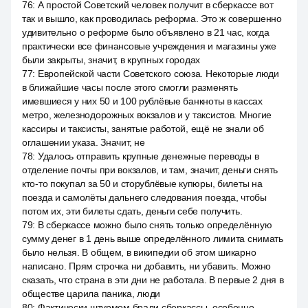
76
:
А простой Советский человек получит в сберкассе вот
так и вышло, как проводилась реформа. Это ж совершенно
удивительно о реформе было объявлено в 21 час, когда
практически все финансовые учреждения и магазины уже
были закрыты, значит, в крупных городах
77
:
Европейской части Советского союза. Некоторые люди
в ближайшие часы после этого смогли разменять
имевшиеся у них 50 и 100 рублёвые банкноты в кассах
метро, железнодорожных вокзалов и у таксистов. Многие
кассиры и таксисты, занятые работой, ещё не знали об
оглашении указа. Значит, не
78
:
Удалось отправить крупные денежные переводы в
отделение почты при вокзалов, и там, значит, деньги снять
кто-то покупал за 50 и сторублёвые купюры, билеты на
поезда и самолёты дальнего следования поезда, чтобы
потом их, эти билеты сдать, деньги себе получить.
79
:
В сберкассе можно было снять только определённую
сумму денег в 1 день выше определённого лимита снимать
было нельзя. В общем, в википедии об этом шикарно
написано. Прям строчка ни добавить, ни убавить. Можно
сказать, что страна в эти дни не работала. В первые 2 дня в
обществе царила паника, люди
80
:
Фактически штурмом брали сберкассы, особенно