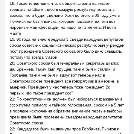
18
:
Такие тенденции, что, в общем, страна начинает
трещать по Швам, либо в каждую республику посылать
войска, что и будет сделано. Хотя до этого в 89 году уже в
Тбилиси же были войска, которые подавили вот эти вот
народные манифестации, но надо че то менять. И вот в
марте
19
:
90 года на внеочередном 3 съезде народных депутатов
союза советских социалистических республик был учреждён
пост президента Советского союза это было дико слышать,
потому что всегда главой
20
:
Советского союза был генеральный секретарь цк кпсс
да, Брежнев. Таким был Хрущёв, таким был и сталин, и
Горбачёв, таким же был и вдруг вот теперь у нас в
Советском союзе президент, все говорят, как в америке, в
америке. Президент у нас теперь тоже президент. Во
первых, что такое президент ссс?
21
:
По конституции он должен был избираться гражданами
ссср путём прямого и тайного голосования, сроком на 5 лет
в порядке исключения обратите внимание первые выборы
президента были проведены съездом народных депутатов
Советского союза.
22
:
Кандидатов были выдвинуты трое Горбачёв, Рыжков и