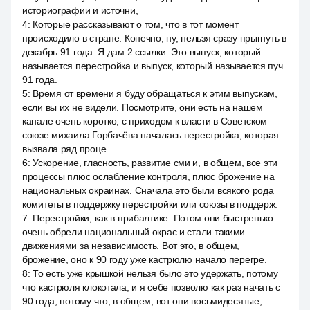
историографии и источни,
4
:
Которые рассказывают о том, что в тот момент
происходило в стране. Конечно, ну, нельзя сразу прыгнуть в
декабрь 91 года. Я дам 2 ссылки. Это выпуск, который
называется перестройка и выпуск, который называется пуч
91 года.
5
:
Время от времени я буду обращаться к этим выпускам,
если вы их не видели. Посмотрите, они есть на нашем
канале очень коротко, с приходом к власти в Советском
союзе михаила Горбачёва началась перестройка, которая
вызвала ряд проце.
6
:
Ускорение, гласность, развитие сми и, в общем, все эти
процессы плюс ослабление контроля, плюс брожение на
национальных окраинах. Сначала это были всякого рода
комитеты в поддержку перестройки или союзы в поддерж.
7
:
Перестройки, как в прибалтике. Потом они быстренько
очень обрели национальный окрас и стали такими
движениями за независимость. Вот это, в общем,
брожение, оно к 90 году уже кастрюлю начало перегре.
8
:
То есть уже крышкой нельзя было это удержать, потому
что кастрюля клокотала, и я себе позволю как раз начать с
90 года, потому что, в общем, вот они восьмидесятые,