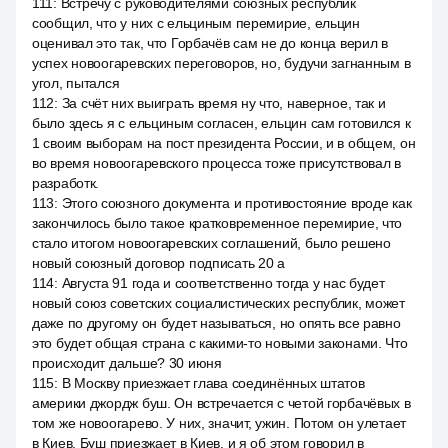
111
:
Встречу с руководителями союзных республик
сообщил, что у них с ельциным перемирие, ельцин
оценивал это так, что Горбачёв сам не до конца верил в
успех новоогаревских переговоров, но, будучи загнанным в
угол, пытался
112
:
За счёт них выиграть время ну что, наверное, так и
было здесь я с ельциным согласен, ельцин сам готовился к
1 своим выборам на пост президента России, и в общем, он
во время новоогаревского процесса тоже присутствовал в
разработк.
113
:
Этого союзного документа и противостояние вроде как
закончилось было такое кратковременное перемирие, что
стало итогом новоогаревских соглашений, было решено
новый союзный договор подписать 20 а
114
:
Августа 91 года и соответственно тогда у нас будет
новый союз советских социалистических республик, может
даже по другому он будет называться, но опять все равно
это будет общая страна с какими-то новыми законами. Что
происходит дальше? 30 июня
115
:
В Москву приезжает глава соединённых штатов
америки джордж буш. Он встречается с четой горбачёвых в
том же новоогарево. У них, значит, ужин. Потом он улетает
в Киев. Буш приезжает в Киев, и я об этом говорил в