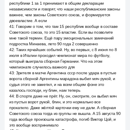
республики 1 за 1 принимают в общем декларации
независимости и говорят, что наши республиканские законы
важнее, чем законы Советского союза, и формируется
двоевластие. А если
41
:
Говорим о том, что там 15 республик вообще в составе
Советского союза, то это 15 властие. Если вы позволите
мне такой термин. Ещё пару эмоциональных замечаний
подростка Минаева, лето 90 года 2 совершенно
42
:
Таких ярчайших событий. Ну, во первых, с 8 июня по 8
июля в Италии проходил чемпионат мира по футболу,
который выиграла сборная Германии. Что на этом
чемпионате случилось важного для
43
:
Зрителя в матче Аргентина ссср после удара в пустые
ворота сборной Аргентины марадона выбил мяч рукой, и
судья этого не заметил, и на всем общем фоне это
казалось господи, ну блин, нам теперь
44
:
В спорте даже не прёт. Ну, он, смотрите, он выбил мяч
из пустых ворот рукой, блин, и это нормально все
прокатило. Даже жёлтой карточки ему не дали. А сборная
Советского союза тогда из группы не вышла. А 15 августа 90
года вообще произошла катастрофа, погиб Виктор Цой, и
это вообще воспринимало