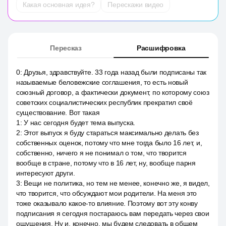
Какая основная идея?
Перескажи видео
Пересказ
Расшифровка
0
:
Друзья, здравствуйте. 33 года назад были подписаны так
называемые беловежские соглашения, то есть новый
союзный договор, а фактически документ, по которому союз
советских социалистических республик прекратил своё
существование. Вот такая
1
:
У нас сегодня будет тема выпуска.
2
:
Этот выпуск я буду стараться максимально делать без
собственных оценок, потому что мне тогда было 16 лет, и,
собственно, ничего я не понимал о том, что творится
вообще в стране, потому что в 16 лет, ну, вообще парня
интересуют други.
3
:
Вещи не политика, но тем не менее, конечно же, я видел,
что творится, что обсуждают мои родители. На меня это
тоже оказывало какое-то влияние. Поэтому вот эту конву
подписания я сегодня постараюсь вам передать через свои
ощущения. Ну и, конечно, мы будем следовать в общем