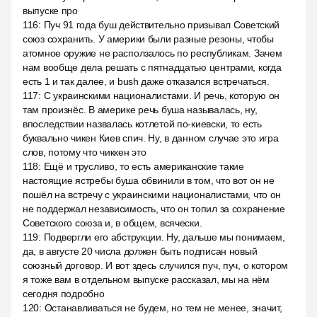
выпуске про
116
:
Пуч 91 года буш действительно призывал Советский
союз сохранить. У америки были разные резоны, чтобы
атомное оружие не расползалось по республикам. Зачем
нам вообще дела решать с пятнадцатью центрами, когда
есть 1 и так далее, и bush даже отказался встречаться.
117
:
С украинскими националистами. И речь, которую он
там произнёс. В америке речь буша называлась, ну,
впоследствии назвалась котлетой по-киевски, то есть
буквально чикен Киев спич. Ну, в данном случае это игра
слов, потому что чиккен это
118
:
Ещё и трусливо, то есть американские такие
настоящие ястребы буша обвинили в том, что вот он не
пошёл на встречу с украинскими националистами, что он
не поддержал независимость, что он топил за сохранение
Советского союза и, в общем, всячески.
119
:
Подвергли его абструкции. Ну, дальше мы понимаем,
да, в августе 20 числа должен быть подписан новый
союзный договор. И вот здесь случился пуч, пуч, о котором
я тоже вам в отдельном выпуске рассказал, мы на нём
сегодня подробно
120
:
Останавливаться не будем, но тем не менее, значит,