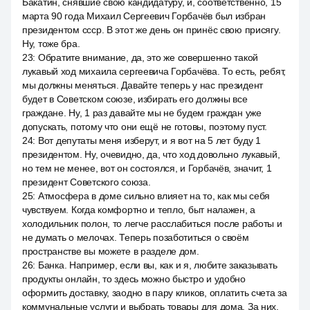
Бакатин, снявшие свою кандидатуру, и, соответственно, 15
марта 90 года Михаил Сергеевич Горбачёв был избран
президентом ссср. В этот же день он принёс свою присягу.
Ну, тоже бра.
23
:
Обратите внимание, да, это же совершенно такой
лукавый ход михаила сергеевича Горбачёва. То есть, ребят,
мы должны меняться. Давайте теперь у нас президент
будет в Советском союзе, избирать его должны все
граждане. Ну, 1 раз давайте мы не будем граждан уже
допускать, потому что они ещё не готовы, поэтому пуст.
24
:
Вот депутаты меня изберут, и я вот на 5 лет буду 1
президентом. Ну, очевидно, да, что ход довольно лукавый,
но тем не менее, вот он состоялся, и Горбачёв, значит, 1
президент Советского союза.
25
:
Атмосфера в доме сильно влияет на то, как мы себя
чувствуем. Когда комфортно и тепло, быт налажен, а
холодильник полон, то легче расслабиться после работы и
не думать о мелочах. Теперь позаботиться о своём
пространстве вы можете в разделе дом.
26
:
Банка. Например, если вы, как и я, любите заказывать
продукты онлайн, то здесь можно быстро и удобно
оформить доставку, заодно в пару кликов, оплатить счета за
коммунальные услуги и выбрать товары для дома. За них,