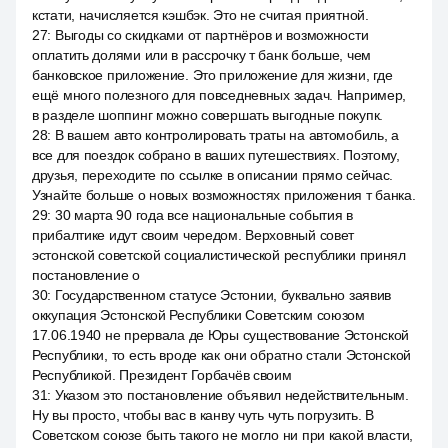
кстати, начисляется кэшбэк. Это не считая приятной.
27
:
Выгоды со скидками от партнёров и возможности
оплатить долями или в рассрочку т банк больше, чем
банковское приложение. Это приложение для жизни, где
ещё много полезного для повседневных задач. Например,
в разделе шоппинг можно совершать выгодные покупк.
28
:
В вашем авто контролировать траты на автомобиль, а
все для поездок собрано в ваших путешествиях. Поэтому,
друзья, переходите по ссылке в описании прямо сейчас.
Узнайте больше о новых возможностях приложения т банка.
29
:
30 марта 90 года все национальные события в
прибалтике идут своим чередом. Верховный совет
эстонской советской социалистической республики принял
постановление о
30
:
Государственном статусе Эстонии, буквально заявив
оккупация Эстонской Республики Советским союзом
17.06.1940 не прервала де Юры существование Эстонской
Республики, то есть вроде как они обратно стали Эстонской
Республикой. Президент Горбачёв своим
31
:
Указом это постановление объявил недействительным.
Ну вы просто, чтобы вас в канву чуть чуть погрузить. В
Советском союзе быть такого не могло ни при какой власти,