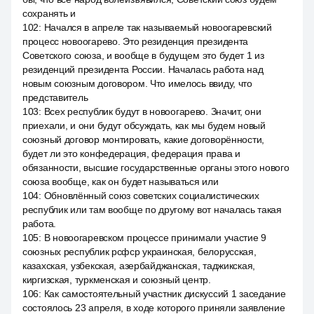
сохранять и
102
:
Начался в апреле так называемый новоогаревский
процесс новоогарево. Это резиденция президента
Советского союза, и вообще в будущем это будет 1 из
резиденций президента России. Началась работа над
новым союзным договором. Что имелось ввиду, что
представитель
103
:
Всех республик будут в новоогарево. Значит, они
приехали, и они будут обсуждать, как мы будем новый
союзный договор монтировать, какие договорённости,
будет ли это конфедерация, федерация права и
обязанности, высшие государственные органы этого нового
союза вообще, как он будет называться или
104
:
Обновлённый союз советских социалистических
республик или там вообще по другому вот началась такая
работа.
105
:
В новоогаревском процессе принимали участие 9
союзных республик рсфср украинская, белорусская,
казахская, узбекская, азербайджанская, таджикская,
киргизская, туркменская и союзный центр.
106
:
Как самостоятельный участник дискуссий 1 заседание
состоялось 23 апреля, в ходе которого приняли заявление