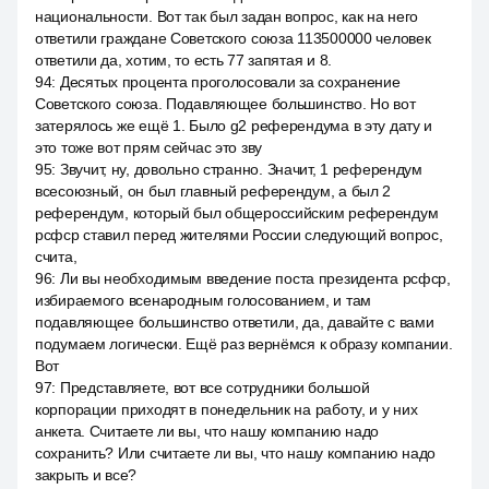
национальности. Вот так был задан вопрос, как на него
ответили граждане Советского союза 113500000 человек
ответили да, хотим, то есть 77 запятая и 8.
94
:
Десятых процента проголосовали за сохранение
Советского союза. Подавляющее большинство. Но вот
затерялось же ещё 1. Было g2 референдума в эту дату и
это тоже вот прям сейчас это зву
95
:
Звучит, ну, довольно странно. Значит, 1 референдум
всесоюзный, он был главный референдум, а был 2
референдум, который был общероссийским референдум
рсфср ставил перед жителями России следующий вопрос,
счита,
96
:
Ли вы необходимым введение поста президента рсфср,
избираемого всенародным голосованием, и там
подавляющее большинство ответили, да, давайте с вами
подумаем логически. Ещё раз вернёмся к образу компании.
Вот
97
:
Представляете, вот все сотрудники большой
корпорации приходят в понедельник на работу, и у них
анкета. Считаете ли вы, что нашу компанию надо
сохранить? Или считаете ли вы, что нашу компанию надо
закрыть и все?