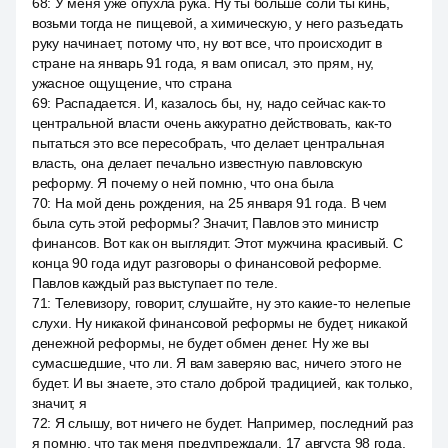
68
:
У меня уже опухла рука. Ну ты больше соли ты кинь,
возьми тогда не пищевой, а химическую, у него разъедать
руку начинает, потому что, ну вот все, что происходит в
стране на январь 91 года, я вам описал, это прям, ну,
ужасное ощущение, что страна
69
:
Распадается. И, казалось бы, ну, надо сейчас как-то
центральной власти очень аккуратно действовать, как-то
пытаться это все пересобрать, что делает центральная
власть, она делает печально известную павловскую
реформу. Я почему о ней помню, что она была
70
:
На мой день рождения, на 25 января 91 года. В чем
была суть этой реформы? Значит, Павлов это министр
финансов. Вот как он выглядит. Этот мужчина красивый. С
конца 90 года идут разговоры о финансовой реформе.
Павлов каждый раз выступает по теле.
71
:
Телевизору, говорит, слушайте, ну это какие-то нелепые
слухи. Ну никакой финансовой реформы не будет, никакой
денежной реформы, не будет обмен денег. Ну же вы
сумасшедшие, что ли. Я вам заверяю вас, ничего этого не
будет. И вы знаете, это стало доброй традицией, как только,
значит, я
72
:
Я слышу, вот ничего не будет. Например, последний раз
я помню, что так меня предупреждали. 17 августа 98 года,