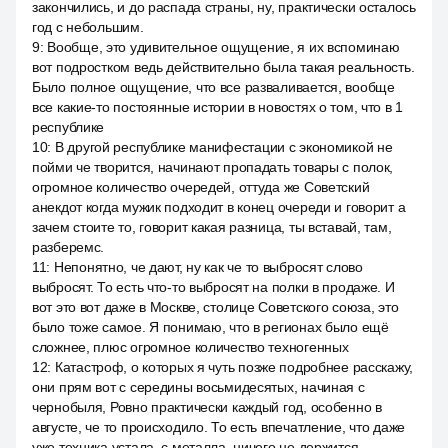
закончились, и до распада страны, ну, практически осталось
год с небольшим.
9
:
Вообще, это удивительное ощущение, я их вспоминаю
вот подростком ведь действительно была такая реальность.
Было полное ощущение, что все разваливается, вообще
все какие-то постоянные истории в новостях о том, что в 1
республике
10
:
В другой республике манифестации с экономикой не
пойми че творится, начинают пропадать товары с полок,
огромное количество очередей, оттуда же Советский
анекдот когда мужик подходит в конец очереди и говорит а
зачем стоите то, говорит какая разница, ты вставай, там,
разберемс.
11
:
Непонятно, че дают, ну как че то выбросят слово
выбросят. То есть что-то выбросят на полки в продаже. И
вот это вот даже в Москве, столице Советского союза, это
было тоже самое. Я понимаю, что в регионах было ещё
сложнее, плюс огромное количество техногенных
12
:
Катастроф, о которых я чуть позже подробнее расскажу,
они прям вот с середины восьмидесятых, начиная с
чернобыля, Ровно практически каждый год, особенно в
августе, че то происходило. То есть впечатление, что даже
уже техника устала, с металла, ничего не держится.