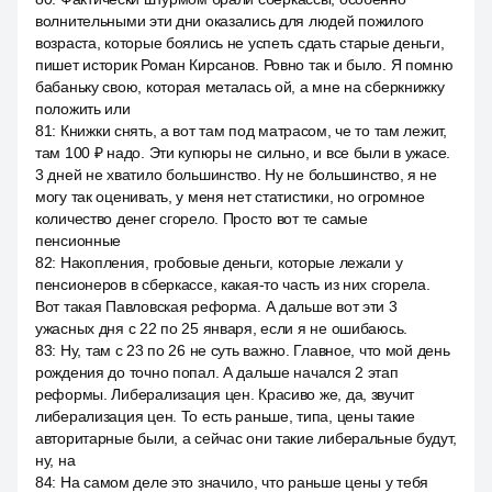
волнительными эти дни оказались для людей пожилого
возраста, которые боялись не успеть сдать старые деньги,
пишет историк Роман Кирсанов. Ровно так и было. Я помню
бабаньку свою, которая металась ой, а мне на сберкнижку
положить или
81
:
Книжки снять, а вот там под матрасом, че то там лежит,
там 100 ₽ надо. Эти купюры не сильно, и все были в ужасе.
3 дней не хватило большинство. Ну не большинство, я не
могу так оценивать, у меня нет статистики, но огромное
количество денег сгорело. Просто вот те самые
пенсионные
82
:
Накопления, гробовые деньги, которые лежали у
пенсионеров в сберкассе, какая-то часть из них сгорела.
Вот такая Павловская реформа. А дальше вот эти 3
ужасных дня с 22 по 25 января, если я не ошибаюсь.
83
:
Ну, там с 23 по 26 не суть важно. Главное, что мой день
рождения до точно попал. А дальше начался 2 этап
реформы. Либерализация цен. Красиво же, да, звучит
либерализация цен. То есть раньше, типа, цены такие
авторитарные были, а сейчас они такие либеральные будут,
ну, на
84
:
На самом деле это значило, что раньше цены у тебя