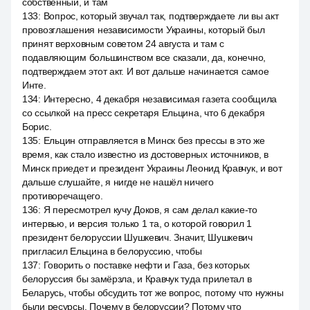
собственный, и там
133
:
Вопрос, который звучал так, подтверждаете ли вы акт
провозглашения независимости Украины, который был
принят верховным советом 24 августа и там с
подавляющим большинством все сказали, да, конечно,
подтверждаем этот акт. И вот дальше начинается самое
Инте.
134
:
Интересно, 4 декабря независимая газета сообщила
со ссылкой на пресс секретаря Ельцина, что 6 декабря
Борис.
135
:
Ельцин отправляется в Минск без прессы в это же
время, как стало известно из достоверных источников, в
Минск приедет и президент Украины Леонид Кравчук, и вот
дальше слушайте, я нигде не нашёл ничего
противоречащего.
136
:
Я пересмотрел кучу Доков, я сам делал какие-то
интервью, и версия только 1 та, о которой говорил 1
президент белоруссии Шушкевич. Значит, Шушкевич
пригласил Ельцина в белоруссию, чтобы
137
:
Говорить о поставке нефти и Газа, без которых
белоруссия бы замёрзла, и Кравчук туда прилетал в
Беларусь, чтобы обсудить тот же вопрос, потому что нужны
были ресурсы. Почему в белоруссии? Потому что