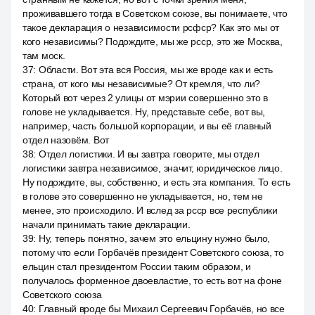
проживавшего тогда в Советском союзе, вы понимаете, что
такое декларация о независимости рсфср? Как это мы от
кого независимы? Подождите, мы же рсср, это же Москва,
там моск.
37
:
Области. Вот эта вся Россия, мы же вроде как и есть
страна, от кого мы независимые? От кремля, что ли?
Который вот через 2 улицы от мэрии совершенно это в
голове не укладывается. Ну, представьте себе, вот вы,
например, часть большой корпорации, и вы её главный
отдел назовём. Вот
38
:
Отдел логистики. И вы завтра говорите, мы отдел
логистики завтра независимое, значит, юридическое лицо.
Ну подождите, вы, собственно, и есть эта компания. То есть
в голове это совершенно не укладывается, но, тем не
менее, это происходило. И вслед за рсср все республики
начали принимать такие декларации.
39
:
Ну, теперь понятно, зачем это ельцину нужно было,
потому что если Горбачёв президент Советского союза, то
ельцин стал президентом России таким образом, и
получалось форменное двоевластие, то есть вот на фоне
Советского союза
40
:
Главный вроде бы Михаил Сергеевич Горбачёв, но все