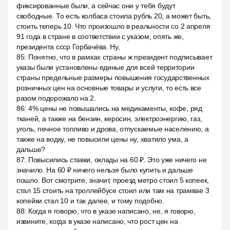
фиксированные были, а сейчас они у тебя будут
свободные. То есть колбаса стоила рубль 20, а может быть,
стоить теперь 10. Что произошло в реальности со 2 апреля
91 года в стране в соответствии с указом, опять же,
президента ссср Горбачёва. Ну,
85
:
Понятно, что в рамках страны ж президент подписывает
указы были установлены единые для всей территории
страны предельные размеры повышения государственных
розничных цен на основные товары и услуги, то есть все
разом подорожало на 2.
86
:
4% цены не повышались на медикаменты, кофе, ряд
тканей, а также на бензин, керосин, электроэнергию, газ,
уголь, печное топливо и дрова, отпускаемые населению, а
также на водку, не повысили цены ну, хватило ума, а
дальше?
87
:
Повысились ставки, оклады на 60 ₽. Это уже ничего не
значило. На 60 ₽ ничего нельзя было купить и дальше
пошло. Вот смотрите, значит, проезд метро стоил 5 копеек,
стал 15 стоить на троллейбусе стоил или там на трамвае 3
копейки стал 10 и так далее, и тому подобно.
88
:
Когда я говорю, что в указе написано, не, я говорю,
извините, когда в указе написано, что рост цен на