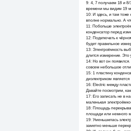
9
:
4, 7 получаем 18 и 8
времени мы видим 19 м
10
:
И здесь, и там тоже
вполне нормально. А чт
11
:
Побольше электроём
конденсатор перед изм
12
:
Подключать к чёрном
будет правильное измер
13
:
Электроёмкость выб
длится измерение. Это 
14
:
Но вот он появился.
совсем небольшое отли
15
:
1 пластину конденса
диэлектриком является 
16
:
Electric между плас
Давайте посмотрим, как
17
:
Его записать не в н
маленькая электроёмкос
18
:
Площадь перекрыван
площади или немного м
19
:
Уменьшилась электро
заметно меньше перекры