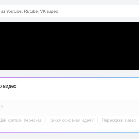
 из Youtube, Rutube, VK видео
о видео
т?
Дай краткий пересказ
Какая основная идея?
Перескажи видео