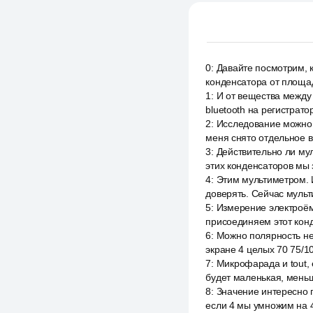
0
:
Давайте посмотрим, к
конденсатора от площад
1
:
И от вещества между
bluetooth на регистрат
2
:
Исследование можно с
меня снято отдельное в
3
:
Действительно ли мул
этих конденсаторов мы 
4
:
Этим мультиметром. И
доверять. Сейчас мульт
5
:
Измерение электроём
присоединяем этот кон
6
:
Можно полярность не 
экране 4 целых 70 75/1
7
:
Микрофарада и tout, 
будет маленькая, мень
8
:
Значение интересно п
если 4 мы умножим на 4