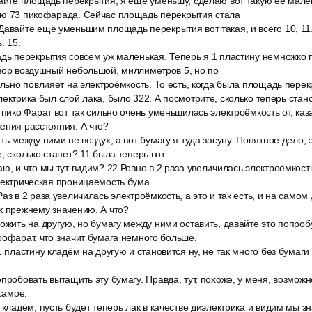
вайте площадь перекрытия, я ещё уменьшу, сделаю вот такую её мале
ью 73 пикофарада. Сейчас площадь перекрытия стала
авайте ещё уменьшим площадь перекрытия вот такая, и всего 10, 11. 
. 15.
адь перекрытия совсем уж маленькая. Теперь я 1 пластину немножко
зор воздушный небольшой, миллиметров 5, но по
ильно повлияет на электроёмкость. То есть, когда была площадь пере
ектрика был слой лака, было 322. А посмотрите, сколько теперь стано
 пико Фарат вот так сильно очень уменьшилась электроёмкость от, каз
ения расстояния. А что?
ть между ними не воздух, а вот бумагу я туда засуну. Понятное дело,
, сколько станет? 11 была теперь вот.
ю, и что мы тут видим? 22 Ровно в 2 раза увеличилась электроёмкос
лектрическая проницаемость бума.
аз в 2 раза увеличилась электроёмкость, а это и так есть, и на само
к прежнему значению. А что?
ложить на другую, но бумагу между ними оставить, давайте это попр
рофарат, что значит бумага немного больше.
1 пластину кладём на другую и становится ну, не так много без бумаги
пробовать вытащить эту бумагу. Правда, тут, похоже, у меня, возмож
 самое.
 кладём, пусть будет теперь лак в качестве диэлектрика и видим мы з