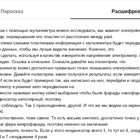
Пересказ
Расшифров
ак с помощью мультиметра можно исследовать, как зависит электроё
и, перекрывания его пластин от расстояния между past.
 этими самыми пластинами информация с мультиметра будет переда
ор данных, чтобы мы лучше видели значение. Конечно, это
делать, используя в качестве измерителя напряжения электрометр, н
идео. Ссылка в описании. Сначала давайте мы посмотрим, что
ьтиметр может достаточно правильно точно показывать электроёмкост
знаем. Давайте посмотрим, какие получатся результаты, если измерят
 если все будет примерно так, как написано на них, перейдём и сюд
иметр в режиме авто передвигаем на
кости нажимая кнопку select выбираем чтобы были фарады нанофара
денсатор неполярный, поэтому.
соблюдать. Так 1 присоединяем, другой. И что же мы видим на экране 
00.
естественно, тоже самое. То есть весьма неплохо, достаточно точно у
ше фара микрофарада, поэтому именно на маленьких
роверить точность. Если у этого конденсатор всего 1, то тут их 4, с
 и 7 складываем 4 раза.