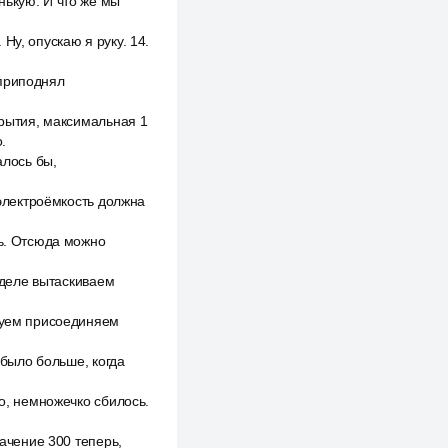
нькую. И что же мы
Ну, опускаю я руку. 14.
 приподнял
крытия, максимальная 1
.
алось бы,
 электроёмкость должна
ть. Отсюда можно
м деле вытаскиваем
обуем присоединяем
 было больше, когда
но, немножечко сбилось.
начение 300 теперь,