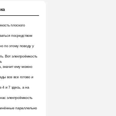
ка
мкость плоского
ваться посредством
о по этому поводу у
ь. Вот электроёмкость
ь
а, значит ему можно
ды все все готово и
4 и 7 здесь, а на
 нас электроёмкость
оединённые параллельно