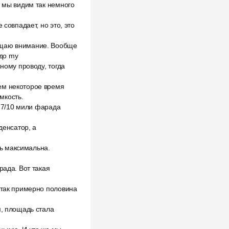
о мы видим так немного
совпадает, но это, это
ращаю внимание. Вообще
до my
ному проводу, тогда
ем некоторое время
мкость.
и 7/10 мили фарада
денсатор, а
ть максимальна.
рада. Вот такая
 так примерно половина
м, площадь стала