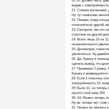
20
:
И, должно быть, да
видим с электроёмкост
21
:
Совсем маленькая. Д
Ну, тут немножко менять
22
:
Пикара, когда площ
относительно другой за
23
:
Смотрите, как это с
пластина на другой диэл
24
:
Всего лишь 10 на 11
незначительного увелич
25
:
Диэлектрик, помести
увеличиться. Ну давайте
26
:
Да, бумагу я помеща
сделать вывод, что диэ
27
:
Примерно 2 равна. Р
бумагу и возвращается 
28
:
Если 1 пластину по
электроёмкость 15, мик
29
:
Было 11, но теперь 
просто слой лака 200.
30
:
44. Можно теперь по
Ну-ка, теперь нет, тоже
31
:
Ничего не сбилось и