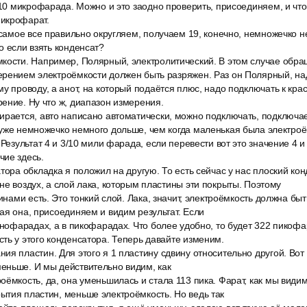
/10 микрофарада. Можно и это заодно проверить, присоединяем, и чт
икрофарат.
 самое все правильно округляем, получаем 19, конечно, немножечко не 
о если взять конденсат?
кости. Например, Полярный, электролитический. В этом случае об
ерением электроёмкости должен быть разряжен. Раз он Полярный, на
у проводу, а анот, на который подаётся плюс, надо подключать к крас
ение. Ну что ж, диапазон измерения.
ирается, авто написано автоматически, можно подключать, подключа
уже немножечко немного дольше, чем когда маленькая была электроё
 Результат 4 и 3/10 мили фарада, если перевести вот это значение 4 
чие здесь.
тора обкладка я положил на другую. То есть сейчас у нас плоский кон
не воздух, а слой лака, которым пластины эти покрыты. Поэтому
тинами есть. Это тонкий слой. Лака, значит, электроёмкость должна бы
ая она, присоединяем и видим результат. Если
анофарадах, а в пикофарадах. Что более удобно, то будет 322 пикофа
ть у этого конденсатора. Теперь давайте изменим.
ия пластин. Для этого я 1 пластину сдвину относительно другой. Вот
еньше. И мы действительно видим, как
ёмкость, да, она уменьшилась и стала 113 пика. Фарат, как мы види
тия пластин, меньше электроёмкость. Но ведь так