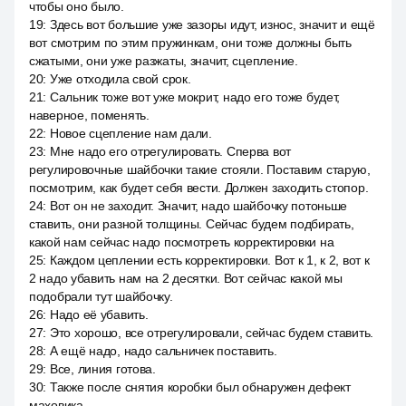
чтобы оно было.
19
:
Здесь вот большие уже зазоры идут, износ, значит и ещё
вот смотрим по этим пружинкам, они тоже должны быть
сжатыми, они уже разжаты, значит, сцепление.
20
:
Уже отходила свой срок.
21
:
Сальник тоже вот уже мокрит, надо его тоже будет,
наверное, поменять.
22
:
Новое сцепление нам дали.
23
:
Мне надо его отрегулировать. Сперва вот
регулировочные шайбочки такие стояли. Поставим старую,
посмотрим, как будет себя вести. Должен заходить стопор.
24
:
Вот он не заходит. Значит, надо шайбочку потоньше
ставить, они разной толщины. Сейчас будем подбирать,
какой нам сейчас надо посмотреть корректировки на
25
:
Каждом цеплении есть корректировки. Вот к 1, к 2, вот к
2 надо убавить нам на 2 десятки. Вот сейчас какой мы
подобрали тут шайбочку.
26
:
Надо её убавить.
27
:
Это хорошо, все отрегулировали, сейчас будем ставить.
28
:
А ещё надо, надо сальничек поставить.
29
:
Все, линия готова.
30
:
Также после снятия коробки был обнаружен дефект
маховика.