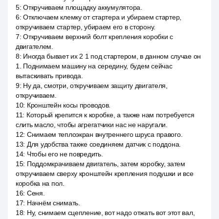
5
:
Откручиваем площадку аккумулятора.
6
:
Отключаем клемку от стартера и убираем стартер,
откручиваем стартер, убираем его в сторону.
7
:
Откручиваем верхний болт крепления коробки с
двигателем.
8
:
Иногда бывает их 2 1 под стартером, в данном случае он
1. Поднимаем машину на середину, будем сейчас
вытаскивать привода.
9
:
Ну да, смотри, откручиваем защиту двигателя,
откручиваем.
10
:
Кронштейн косы проводов.
11
:
Который крепится к коробке, а также нам потребуется
слить масло, чтобы агрегатчики нас не наругали.
12
:
Снимаем теплоэкран внутреннего шруса правого.
13
:
Для удобства также соединяем датчик с поддона.
14
:
Чтобы его не повредить.
15
:
Поддомкрачиваем двигатель, затем коробку, затем
откручиваем сверху кронштейн крепления подушки и все
коробка на пол.
16
:
Сеня.
17
:
Начнём снимать.
18
:
Ну, снимаем сцепление, вот надо отжать вот этот вал,