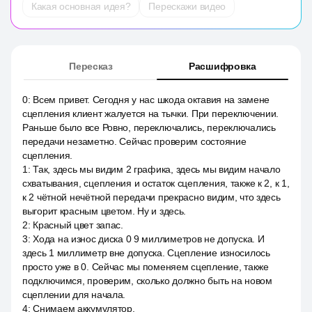
Какая основная идея?
Перескажи видео
Пересказ
Расшифровка
0
:
Всем привет. Сегодня у нас шкода октавия на замене
сцепления клиент жалуется на тычки. При переключении.
Раньше было все Ровно, переключались, переключались
передачи незаметно. Сейчас проверим состояние
сцепления.
1
:
Так, здесь мы видим 2 графика, здесь мы видим начало
схватывания, сцепления и остаток сцепления, также к 2, к 1,
к 2 чётной нечётной передачи прекрасно видим, что здесь
выгорит красным цветом. Ну и здесь.
2
:
Красный цвет запас.
3
:
Хода на износ диска 0 9 миллиметров не допуска. И
здесь 1 миллиметр вне допуска. Сцепление износилось
просто уже в 0. Сейчас мы поменяем сцепление, также
подключимся, проверим, сколько должно быть на новом
сцеплении для начала.
4
:
Снимаем аккумулятор.