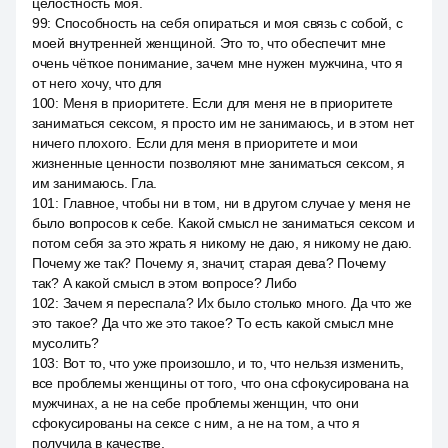
целостность моя.
99
:
Способность на себя опираться и моя связь с собой, с
моей внутренней женщиной. Это то, что обеспечит мне
очень чёткое понимание, зачем мне нужен мужчина, что я
от него хочу, что для
100
:
Меня в приоритете. Если для меня не в приоритете
заниматься сексом, я просто им не занимаюсь, и в этом нет
ничего плохого. Если для меня в приоритете и мои
жизненные ценности позволяют мне заниматься сексом, я
им занимаюсь. Гла.
101
:
Главное, чтобы ни в том, ни в другом случае у меня не
было вопросов к себе. Какой смысл не заниматься сексом и
потом себя за это жрать я никому не даю, я никому не даю.
Почему же так? Почему я, значит, старая дева? Почему
так? А какой смысл в этом вопросе? Либо
102
:
Зачем я переспала? Их было столько много. Да что же
это такое? Да что же это такое? То есть какой смысл мне
мусолить?
103
:
Вот то, что уже произошло, и то, что нельзя изменить,
все проблемы женщины от того, что она сфокусирована на
мужчинах, а не на себе проблемы женщин, что они
сфокусированы на сексе с ним, а не на том, а что я
получила в качестве.