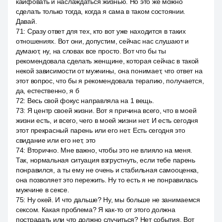
кайфовать и наслаждаться жизнью. Но это же можно
сделать только тогда, когда я сама в таком состоянии.
Давай.
71
:
Сразу ответ для тех, кто вот уже находится в таких
отношениях. Вот они, допустим, сейчас нас слушают и
думают, ну, на словах все просто. Вот что бы ты
рекомендовала сделать женщине, которая сейчас в такой
некой зависимости от мужчины, она понимает, что ответ на
этот вопрос, что бы я рекомендовала терапию, получается,
да, естественно, я б
72
:
Весь свой фокус направляла на 1 вещь.
73
:
Я центр своей жизни. Вот я причина всего, что в моей
жизни есть, и всего, чего в моей жизни нет. И есть сегодня
этот прекрасный парень или его нет. Есть сегодня это
свидание или его нет, это
74
:
Вторично. Мне важно, чтобы это не влияло на меня.
Так, нормальная ситуация взгрустнуть, если тебе парень
понравился, а ты ему не очень и стабильная самооценка,
она позволяет это пережить. Ну то есть я не понравилась
мужчине в сексе.
75
:
Ну окей. И что дальше? Ну, мы больше не занимаемся
сексом. Какая проблема? Я как-то от этого должна
пострадать или что должно случиться? Нет события. Вот