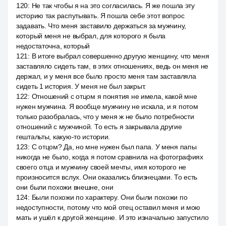
120
:
Не так чтобы я на это согласилась. Я же пошла эту
историю так распутывать. Я пошла себе этот вопрос
задавать. Что меня заставило держаться за мужчину,
который меня не выбрал, для которого я была
недостаточна, который
121
:
В итоге выбрал совершенно другую женщину, что меня
заставляло сидеть там, в этих отношениях, ведь он меня не
держал, и у меня все было просто меня там заставляла
сидеть 1 история. У меня не был закрыт.
122
:
Отношений с отцом я понятия не имела, какой мне
нужен мужчина. Я вообще мужчину не искала, и я потом
только разобралась, что у меня ж не было потребности
отношений с мужчиной. То есть я закрывала другие
гештальты, какую-то истории.
123
:
С отцом? Да, но мне нужен был папа. У меня папы
никогда не было, когда я потом сравнила на фотографиях
своего отца и мужчину своей мечты, имя которого не
произносится вслух. Они оказались близнецами. То есть
они были похожи внешне, они
124
:
Были похожи по характеру. Они были похожи по
недоступности, потому что мой отец оставил меня и мою
мать и ушёл к другой женщине. И это изначально запустило