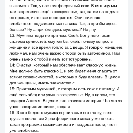
знакомств. Так, у нас там фееричный секс. В пятницу мы
там встретились ещё в воскресенье, так, затем на неделю
он пропал, и это все повторяется. Они начинают
влюбляться, подсаживаться на секс. Так, а причём здесь
больше? Ну а причём здесь мужчина? Нет, ну
13
:
Мужчина тогда не при чем. Окей. Вот у него такая
система ценностей, ему как бы, окей, почему вопрос в
женщине я все время топлю за 1 вещь. Я говорю, женщине,
любимая, нам очень важно с тобой быть автономной. Нам
очень важно с тобой иметь вот тот уровень.
14
:
Счастья, который нам обеспечивает классную жизнь.
Мне должно быть классно 1, и это будет меня спасать от
всяких созависимостей, в которые я буду влезать. В целом
для женщины, иметь знакомство с
15
:
Приятным мужчиной, с которым есть секс в пятницу. И
ещё есть обед или ужин в воскресенье. Ну, в целом, это
подарок Анжеля. В целом, это классная история. Что это за
узкое восприятие жизни, когда я
16
:
Этого бедного мужика вцепилась в его глотку, в его
трусы и после там 3 раз фееричного секса у меня есть
такая программа созависимости и неадекватности, что я
уже влюбилась.