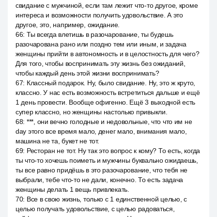
свидание с мужчиной, если там лежит что-то другое, кроме
интереса и возможности получить удовольствие. А это
другое, это, например, ожидание.
66
:
Ты всегда влетишь в разочарование, ты будешь
разочарована рано или поздно тем или иным, и задача
женщины прийти в автономность и в целостность для чего?
Для того, чтобы воспринимать эту жизнь без ожиданий,
чтобы каждый день этой жизни воспринимать?
67
:
Классный подарок. Ну, было свидание. Ну, это ж круто,
классно. У нас есть возможность встретиться дальше и ещё
1 день провести. Вообще офигенно. Ещё 3 выходной есть
супер классно, но женщины настолько привыкли.
68
:
***, они вечно голодные и недовольные, что что им не
day этого все время мало, денег мало, внимания мало,
машина не та, букет не тот.
69
:
Ресторан не тот. Ну так это вопрос к кому? То есть, когда
ты что-то хочешь поиметь и мужчины буквально ожидаешь,
ты все равно придёшь в это разочарование, что тебя не
выбрали, тебе что-то не дали, конечно. То есть задача
женщины делать 1 вещь привлекать.
70
:
Все в свою жизнь, только с 1 единственной целью, с
целью получать удовольствие, с целью радоваться,