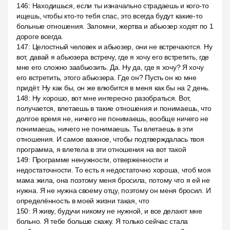
146
:
Находишься, если ты изначально страдаешь и кого-то
ищешь, чтобы кто-то тебя спас, это всегда будут какие-то
больные отношения. Запомни, жертва и абьюзер ходят по 1
дороге всегда.
147
:
Целостный человек и абьюзер, они не встречаются. Ну
вот, давай я абьюзера встречу, где я хочу его встретить, где
мне его сложно заабьюзить. Да. Ну да, где я хочу? Я хочу
его встретить, этого абьюзера. Где он? Пусть он ко мне
придёт. Ну как бы, он же влюбится в меня как бы на 2 день.
148
:
Ну хорошо, вот мне интересно разобраться. Вот,
получается, влетаешь в такие отношения и понимаешь, что
долгое время не, ничего не понимаешь, вообще ничего не
понимаешь, ничего не понимаешь. Ты влетаешь в эти
отношения. И самое важное, чтобы подтверждалась твоя
программа, я влетела в эти отношения на вот такой
149
:
Программе ненужности, отверженности и
недостаточности. То есть я недостаточно хороша, чтоб моя
мама жила, она поэтому меня бросила, потому что я ей не
нужна. Я не нужна своему отцу, поэтому он меня бросил. И
определённость в моей жизни такая, что
150
:
Я живу, будучи никому не нужной, и все делают мне
больно. Я тебе больше скажу. Я только сейчас стала