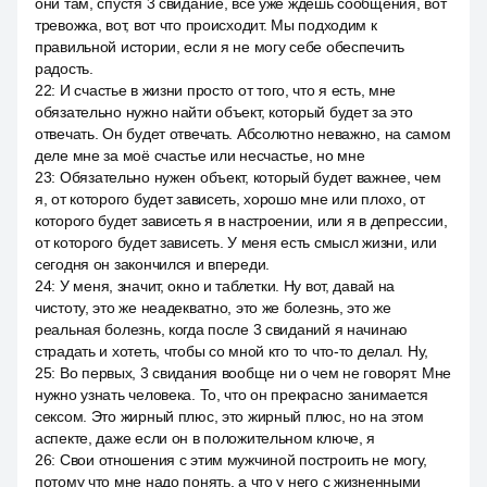
они там, спустя 3 свидание, все уже ждёшь сообщения, вот
тревожка, вот, вот что происходит. Мы подходим к
правильной истории, если я не могу себе обеспечить
радость.
22
:
И счастье в жизни просто от того, что я есть, мне
обязательно нужно найти объект, который будет за это
отвечать. Он будет отвечать. Абсолютно неважно, на самом
деле мне за моё счастье или несчастье, но мне
23
:
Обязательно нужен объект, который будет важнее, чем
я, от которого будет зависеть, хорошо мне или плохо, от
которого будет зависеть я в настроении, или я в депрессии,
от которого будет зависеть. У меня есть смысл жизни, или
сегодня он закончился и впереди.
24
:
У меня, значит, окно и таблетки. Ну вот, давай на
чистоту, это же неадекватно, это же болезнь, это же
реальная болезнь, когда после 3 свиданий я начинаю
страдать и хотеть, чтобы со мной кто то что-то делал. Ну,
25
:
Во первых, 3 свидания вообще ни о чем не говорят. Мне
нужно узнать человека. То, что он прекрасно занимается
сексом. Это жирный плюс, это жирный плюс, но на этом
аспекте, даже если он в положительном ключе, я
26
:
Свои отношения с этим мужчиной построить не могу,
потому что мне надо понять, а что у него с жизненными