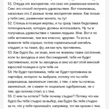
51
:
Откуда это восприятие, что секс это разменная монета.
Секс это способ получить удовольствие. Вот понимаешь,
насколько это 2 разные точки восприятия жизни. Как только
у тебя секс, разменная монета, ты тут
52
:
Стоишь в позиции жертвы, и ты сразу такая бедолажка
потенциальная, которую должны использовать. Ну ты ж
получаешь удовольствие с такими людьми. Мне. Вот я по
себе вспоминаю, там все классно, здорово. То есть в
моменте тебе хорошо, потом гормональный коктейль
спадает, и ты такая, фу, аж как чуть противнень.
53
:
Как будто бы, не знаю, мне не знакомы такие состояния,
если ты заходишь в секс без ожиданий, тебе не будет
противненько, если ты заходишь в секс из вот этой женской
взрослой позиции и сути тебе не
54
:
Не будет противника, тебе не будет противника за
партнёра, которого ты выбрала, потому что ты себе
разрешаешь заниматься сексом, с тем, с кем ты хочешь
заниматься, не с каким-то социально одобренным, не с
тем, где галочка стоит, а с тем,
55
:
С кем ты хотела? Тебе почему стыдно? Потому что как
будто бы тебе стыдно за выбор, как будто бы тебе стыдно
за то, что у тебя произошёл, например, тот же оргазм с тем,