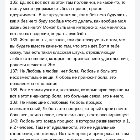
135
:
Да, вот, вот, вот из этой там половинки, из какой-то, то
есть у меня одержимость была просто, просто
одержимость. Я не представляла, как я без него буду жить,
как я без него буду вообще что-то делать, как вообще моя
жизнь без него? Может быть мне интересно, как менялось
вот это вот видение, когда ты влюблён.
136
:
Женщина, ты, не знаю, там фантазируешь о том, что
вы будете вместе какие-то там, что это идёт. Вот я тебе
скажу, там есть такая классная штука, отрезвляющая
любые отношения, которые не приносят мне удовольствия,
радости и счастья. Это
137
:
Не Любовь в любви, нет боли, Любовь и боль это
несовместимые вещи, Любовь не приносит боли, это
невозможно отношения.
138
:
Вот с этими узлами, кострами, которые ярко окрашены
вот в этот индикатор боли, это больные связи, это ничего.
139
:
Не имеющие с любовью Любовь процесс
созидательный, Любовь это процесс, который строит нечто
большее, нечто новое, нечто сильное, нечто расширяющее.
140
:
Любовь это всегда процесс, в котором развиваются и 1,
и 2 человек. Там нет идеальности, это не идеальные
отношения, это никогда. Вот там принц и принцесса, но там
есть динамика, понимаешь, там есть прогресс, и там есть