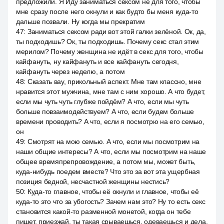
предложили. Я Иду заниматься сексом не для того, чтобы
мне сразу после него окнули и как будто бы меня куда-то
дальше позвали. Ну когда мы прекратим
47
:
Заниматься сексом ради вот этой галки зелёной. Ок, да,
ты подходишь? Ок, ты подходишь. Почему секс стал этим
мерилом? Почему женщина не идёт в секс для того, чтобы
кайфануть, ну кайфануть и все кайфануть сегодня,
кайфануть через неделю, а потом
48
:
Сказать вау, прикольный аспект. Мне там классно, мне
нравится этот мужчина, мне там с ним хорошо. А что будет,
если мы чуть чуть глубже пойдём? А что, если мы чуть
больше повзаимодействуем? А что, если будем больше
времени проводить? А что, если я посмотрю на его семью,
он
49
:
Смотрят на мою семью. А что, если мы посмотрим на
наши общие интересы? А что, если мы посмотрим на наше
общее времяпрепровождение, а потом мы, может быть,
куда-нибудь поедем вместе? Что это за вот эта ущербная
позиция бедной, несчастной женщины нестись?
50
:
Куда-то главное, чтобы её окнули и главное, чтобы её
куда-то это что за убогость? Зачем нам это? Ну то есть секс
становится какой-то разменной монетой, когда он тебе
пишет, приезжай, ты такая срываешься, одеваешься и дела.