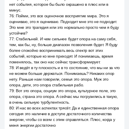
нет события, которое бы было окрашено в плюс или в
минус.
76
:
Пойми, это все оценочное восприятие мира. Это я
оцениваю, это я оцениваю. Подходит мне это не подходит.
Это мне это трагедия или это нормально просто чем я буду
устойчив?
77
:
Стабильней. И чем сильнее будет опора на саму себя,
тем, как бы, ну, больше диапазон позволения будет. Я буду
более спокойно воспринимать весь спектр вот этих
событий, которые ко мне приходят. И понимаешь, время
поменялось, так оно нас сейчас трансформирует.
78
:
И ведёт в ту плоскость и в то состояние, что мы ни за что
не можем больше держаться. Понимаешь? Никаких опор
нету. Раньше нам говорили, семья это опора. Муж это
опора, дети, это опора стабильная рабо.
79
:
Вот это опора, социум это опора, культурное поле, это
опора, страна это опора. А сейчас мы погрузились в такую,
в очень сильную турбулентность.
80
:
И нас во всех аспектах трясёт. Да и единственная опора
сегодня это наличие в доступе достаточного количества
энергии, чтобы со всем с этим справляться. Плюс, когда у
меня энергии достаточно