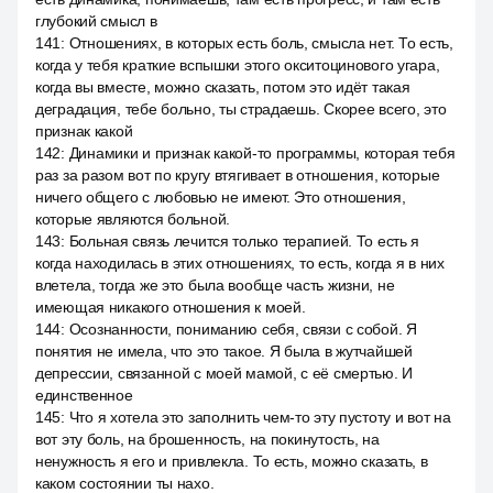
глубокий смысл в
141
:
Отношениях, в которых есть боль, смысла нет. То есть,
когда у тебя краткие вспышки этого окситоцинового угара,
когда вы вместе, можно сказать, потом это идёт такая
деградация, тебе больно, ты страдаешь. Скорее всего, это
признак какой
142
:
Динамики и признак какой-то программы, которая тебя
раз за разом вот по кругу втягивает в отношения, которые
ничего общего с любовью не имеют. Это отношения,
которые являются больной.
143
:
Больная связь лечится только терапией. То есть я
когда находилась в этих отношениях, то есть, когда я в них
влетела, тогда же это была вообще часть жизни, не
имеющая никакого отношения к моей.
144
:
Осознанности, пониманию себя, связи с собой. Я
понятия не имела, что это такое. Я была в жутчайшей
депрессии, связанной с моей мамой, с её смертью. И
единственное
145
:
Что я хотела это заполнить чем-то эту пустоту и вот на
вот эту боль, на брошенность, на покинутость, на
ненужность я его и привлекла. То есть, можно сказать, в
каком состоянии ты нахо.