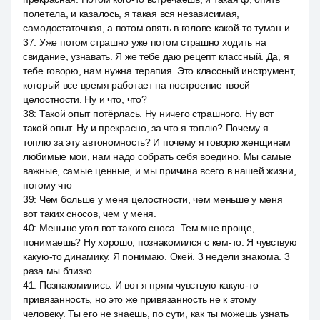
полетела, и казалось, я такая вся независимая,
самодостаточная, а потом опять в голове какой-то туман и
37
:
Уже потом страшно уже потом страшно ходить на
свидание, узнавать. Я же тебе даю рецепт классный. Да, я
тебе говорю, нам нужна терапия. Это классный инструмент,
который все время работает на построение твоей
целостности. Ну и что, что?
38
:
Такой опыт потёрлась. Ну ничего страшного. Ну вот
такой опыт. Ну и прекрасно, за что я топлю? Почему я
топлю за эту автономность? И почему я говорю женщинам
любимые мои, нам надо собрать себя воедино. Мы самые
важные, самые ценные, и мы причина всего в нашей жизни,
потому что
39
:
Чем больше у меня целостности, чем меньше у меня
вот таких сносов, чем у меня.
40
:
Меньше угол вот такого сноса. Тем мне проще,
понимаешь? Ну хорошо, познакомился с кем-то. Я чувствую
какую-то динамику. Я понимаю. Окей. 3 недели знакома. 3
раза мы близко.
41
:
Познакомились. И вот я прям чувствую какую-то
привязанность, но это же привязанность не к этому
человеку. Ты его не знаешь, по сути, как ты можешь узнать