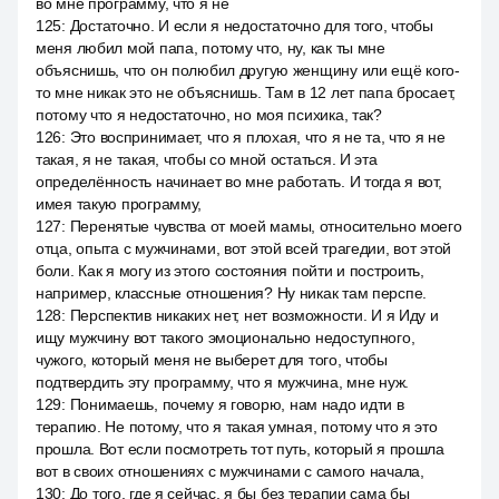
во мне программу, что я не
125
:
Достаточно. И если я недостаточно для того, чтобы
меня любил мой папа, потому что, ну, как ты мне
объяснишь, что он полюбил другую женщину или ещё кого-
то мне никак это не объяснишь. Там в 12 лет папа бросает,
потому что я недостаточно, но моя психика, так?
126
:
Это воспринимает, что я плохая, что я не та, что я не
такая, я не такая, чтобы со мной остаться. И эта
определённость начинает во мне работать. И тогда я вот,
имея такую программу,
127
:
Перенятые чувства от моей мамы, относительно моего
отца, опыта с мужчинами, вот этой всей трагедии, вот этой
боли. Как я могу из этого состояния пойти и построить,
например, классные отношения? Ну никак там перспе.
128
:
Перспектив никаких нет, нет возможности. И я Иду и
ищу мужчину вот такого эмоционально недоступного,
чужого, который меня не выберет для того, чтобы
подтвердить эту программу, что я мужчина, мне нуж.
129
:
Понимаешь, почему я говорю, нам надо идти в
терапию. Не потому, что я такая умная, потому что я это
прошла. Вот если посмотреть тот путь, который я прошла
вот в своих отношениях с мужчинами с самого начала,
130
:
До того, где я сейчас, я бы без терапии сама бы