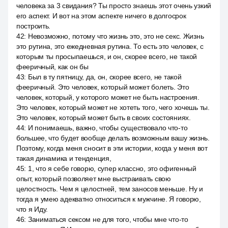
человека за 3 свидания? Ты просто знаешь этот очень узкий
его аспект. И вот на этом аспекте ничего в долгосрок
построить.
42
:
Невозможно, потому что жизнь это, это не секс. Жизнь
это рутина, это ежедневная рутина. То есть это человек, с
которым ты просыпаешься, и он, скорее всего, не такой
фееричный, как он бы
43
:
Был в ту пятницу, да, он, скорее всего, не такой
фееричный. Это человек, который может болеть. Это
человек, который, у которого может не быть настроения.
Это человек, который может не хотеть того, чего хочешь ты.
Это человек, который может быть в своих состояниях.
44
:
И понимаешь, важно, чтобы существовало что-то
большее, что будет вообще делать возможным вашу жизнь.
Поэтому, когда меня сносит в эти истории, когда у меня вот
такая динамика и тенденция,
45
:
1, что я себе говорю, супер классно, это офигенный
опыт, который позволяет мне выстраивать свою
целостность. Чем я целостней, тем заносов меньше. Ну и
тогда я умею адекватно относиться к мужчине. Я говорю,
что я Иду.
46
:
Заниматься сексом не для того, чтобы мне что-то