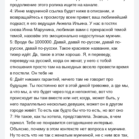
продолжение этого ролика ищите на канале.
4
:
Инне маруниной ссылка будет ниже в описании, и
возвращайтесь к просмотру всем привет, ваш любимейший
подкаст, я его ведущая Анжела Ильина. У нас в гостях
снова Инна Марунина, любимая вами с прекрасной темой
темой, назовём это эмоционально недоступных мужчин.
5
:
Вроде бы 1000000. Давай, давай по-русски, давай по-
русски, давай по-русски. Такое красивое название, как
тизер идёт. Да, такое в этом хорошо. Я, я переведу,
переведу на русский, когда он женат, у него с тобой
отношения просто там на выходных весело провести время
в постели. Он тебе не
6
:
Даёт никаких гарантий, ничего там не говорит про
будущее. Ты постоянно вот в этой дикой тревожке, а где мы,
а что мы, а что будет через год и непонятно, вот что
происходит вы там вместе или нет, когда, может быть, у
него параллельно несколько девушек, может он в другом
городе живёт. То есть как будто бы что-то есть, но вот оно
7
:
Не такое, как ты хотела, представляла. Знаешь, в чем
прикол. Тебе не понравится сегодняшнее интервью.
Объясню, почему в этом контексте нет вопроса к мужчине.
Ну то есть что не так с женатым мужчиной, не с ним все так,