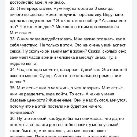
достоинство моё, я не знаю.
32
:
Я не представляю мужчину, который за 3 месяца,
ничего не сделав, может получить перспективу. Вдруг мне
сделать предложение? Это что такое вообще? А зачем мне
это? Что это мне даст? Мне важно с ним познакомиться.
Мне важно.
33
:
С ним повзаимодействовать. Мне важно осознать, как я
себя чувствую. Не только в этом. Это же очень узкий аспект
секса. Ну сколько он занимает в жизни? Скажи, сколько секс
занимает часов в жизни человека в месяц? Знаю. Ну, в
неделю вы та,
34
:
Час, полтора можете, наверное. Давай так. Это просто 6
часов в месяц. Супер. А что я все остальное время с ним
делаю?
35
:
Мне есть с ним о чем жить, о чем говорить. Мне есть с
ним че разделить, куда пойти. То есть. А какие у меня
базовые ценности? Жизненные. Они у нас бьются, мечутся,
потому что на этой постели не будет же ничего,
понимаешь?
36
:
Ну, это головой, как будто бы ты понимаешь, что да, но
потом ты вот на эти рельсы тебя сносит, у меня у самой
такое было, я, мне казалось, что моя жизнь такая
прекрасная. Потом кого-то встречаешь, и такая ф, опять