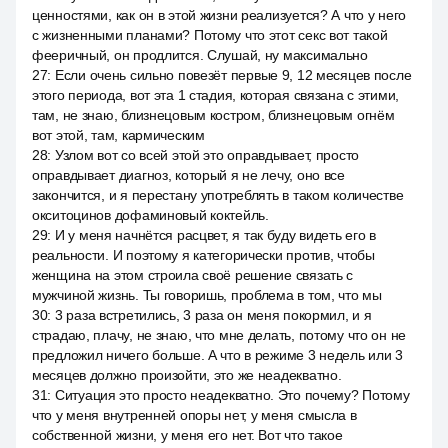
ценностями, как он в этой жизни реализуется? А что у него
с жизненными планами? Потому что этот секс вот такой
фееричный, он продлится. Слушай, ну максимально
27
:
Если очень сильно повезёт первые 9, 12 месяцев после
этого периода, вот эта 1 стадия, которая связана с этими,
там, не знаю, близнецовым костром, близнецовым огнём
вот этой, там, кармическим
28
:
Узлом вот со всей этой это оправдывает, просто
оправдывает диагноз, который я не лечу, оно все
закончится, и я перестану употреблять в таком количестве
окситоцинов дофаминовый коктейль.
29
:
И у меня начнётся расцвет, я так буду видеть его в
реальности. И поэтому я категорически против, чтобы
женщина на этом строила своё решение связать с
мужчиной жизнь. Ты говоришь, проблема в том, что мы
30
:
3 раза встретились, 3 раза он меня покормил, и я
страдаю, плачу, не знаю, что мне делать, потому что он не
предложил ничего больше. А что в режиме 3 недель или 3
месяцев должно произойти, это же неадекватно.
31
:
Ситуация это просто неадекватно. Это почему? Потому
что у меня внутренней опоры нет, у меня смысла в
собственной жизни, у меня его нет. Вот что такое