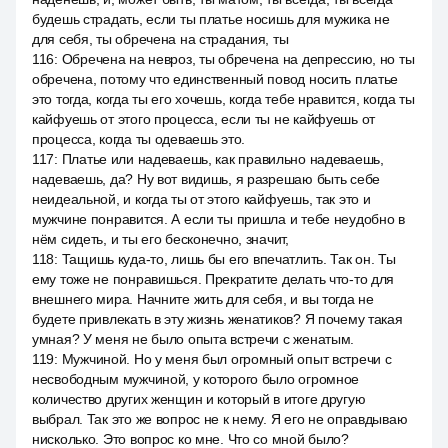
будешь страдать, если ты платье носишь для мужика не
для себя, ты обречена на страдания, ты
116
:
Обречена на невроз, ты обречена на депрессию, но ты
обречена, потому что единственный повод носить платье
это тогда, когда ты его хочешь, когда тебе нравится, когда ты
кайфуешь от этого процесса, если ты не кайфуешь от
процесса, когда ты одеваешь это.
117
:
Платье или надеваешь, как правильно надеваешь,
надеваешь, да? Ну вот видишь, я разрешаю быть себе
неидеальной, и когда ты от этого кайфуешь, так это и
мужчине понравится. А если ты пришла и тебе неудобно в
нём сидеть, и ты его бесконечно, значит,
118
:
Тащишь куда-то, лишь бы его впечатлить. Так он. Ты
ему тоже не понравишься. Прекратите делать что-то для
внешнего мира. Начните жить для себя, и вы тогда не
будете привлекать в эту жизнь женатиков? Я почему такая
умная? У меня не было опыта встречи с женатым.
119
:
Мужчиной. Но у меня был огромный опыт встречи с
несвободным мужчиной, у которого было огромное
количество других женщин и который в итоге другую
выбрал. Так это же вопрос не к нему. Я его не оправдываю
нисколько. Это вопрос ко мне. Что со мной было?