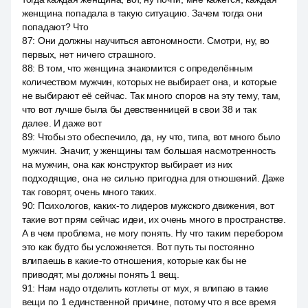
женщина попадала в такую ситуацию. Зачем тогда они
попадают? Что
87
:
Они должны научиться автономности. Смотри, ну, во
первых, нет ничего страшного.
88
:
В том, что женщина знакомится с определённым
количеством мужчин, которых не выбирает она, и которые
не выбирают её сейчас. Так много споров на эту тему, там,
что вот лучше была бы девственницей в свои 38 и так
далее. И даже вот
89
:
Чтобы это обеспечило, да, ну что, типа, вот много было
мужчин. Значит, у женщины там большая насмотренность
на мужчин, она как конструктор выбирает из них
подходящие, она не сильно пригодна для отношений. Даже
так говорят, очень много таких.
90
:
Психологов, каких-то лидеров мужского движения, вот
такие вот прям сейчас идеи, их очень много в пространстве.
А в чем проблема, не могу понять. Ну что таким перебором
это как будто бы усложняется. Вот путь ты постоянно
влипаешь в какие-то отношения, которые как бы не
приводят, мы должны понять 1 вещ.
91
:
Нам надо отделить котлеты от мух, я влипаю в такие
вещи по 1 единственной причине, потому что я все время