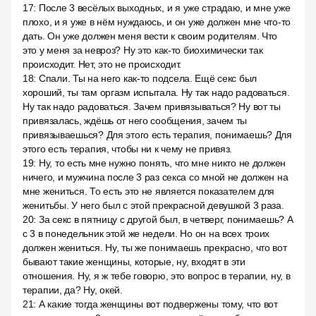
17
:
После 3 весёлых выходных, и я уже страдаю, и мне уже
плохо, и я уже в нём нуждаюсь, и он уже должен мне что-то
дать. Он уже должен меня вести к своим родителям. Что
это у меня за невроз? Ну это как-то биохимически так
происходит. Нет, это не происходит.
18
:
Спали. Ты на него как-то подсела. Ещё секс был
хороший, ты там оргазм испытала. Ну так надо радоваться.
Ну так надо радоваться. Зачем привязываться? Ну вот ты
привязалась, ждёшь от него сообщения, зачем ты
привязываешься? Для этого есть терапия, понимаешь? Для
этого есть терапия, чтобы ни к чему не привяз.
19
:
Ну, то есть мне нужно понять, что мне никто не должен
ничего, и мужчина после 3 раз секса со мной не должен на
мне жениться. То есть это не является показателем для
женитьбы. У него был с этой прекрасной девушкой 3 раза.
20
:
За секс в пятницу с другой был, в четверг, понимаешь? А
с 3 в понедельник этой же недели. Но он на всех троих
должен жениться. Ну, ты же понимаешь прекрасно, что вот
бывают такие женщины, которые, ну, входят в эти
отношения. Ну, я ж тебе говорю, это вопрос в терапии, ну, в
терапии, да? Ну, окей.
21
:
А какие тогда женщины вот подвержены тому, что вот