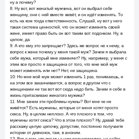
ну а почему?
8
:
Ну вот, вот женатый мужчина, вот он выбрал себе
женщину, они с ней вместе живёт, и он идёт изменять. То
есть на ком тогда ответственность. Слушай, ну вот у него
такая система ценностей, что он может изменять своей
жене, имеет право быть он вот таким вот подонком. Ну, в
целом, да.
9
:
А кто ему это запрещает? Здесь же вопрос не к нему, а
вопрос к жене почему у меня такой муж? Зачем я выбрала
себе мужа, который мне изменяет? Ну, например, у меня с
этим все просто я защищена от того, что мне мой муж
может изменять или нет? Нет, не защищена.
10
:
Но мне мой муж может изменить 1 раз, понимаешь, и
на этом все заканчивается, а вопрос в другом что с
женщинами не так вот вот сюда надо бить. Зачем я себе в
жизнь притаскиваю женатого мужика?
11
:
Мне зачем эти проблемы нужны? Вот мне че не
живётся? Есть мужчины, которые от меня хотят просто
секса. Ну, в целом неплохо. А что плохого в том, что
мужчины хотят секса? Что в этом плохого? Ну, давай тебе
расскажу целую цепочку, допустим, постоянно получаете
истории от девчонок, там, в аноним.
12
:
Вот о том, что вот мы с ним познакомились на сайте