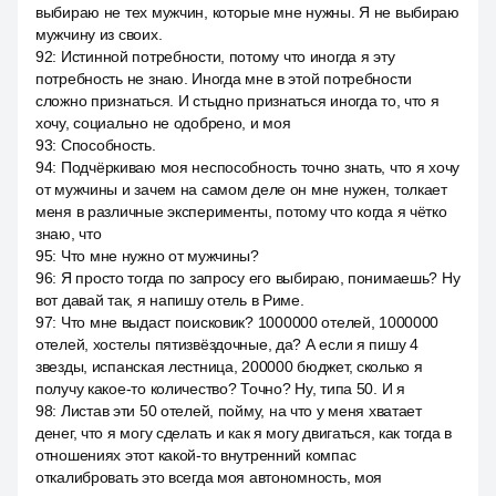
выбираю не тех мужчин, которые мне нужны. Я не выбираю
мужчину из своих.
92
:
Истинной потребности, потому что иногда я эту
потребность не знаю. Иногда мне в этой потребности
сложно признаться. И стыдно признаться иногда то, что я
хочу, социально не одобрено, и моя
93
:
Способность.
94
:
Подчёркиваю моя неспособность точно знать, что я хочу
от мужчины и зачем на самом деле он мне нужен, толкает
меня в различные эксперименты, потому что когда я чётко
знаю, что
95
:
Что мне нужно от мужчины?
96
:
Я просто тогда по запросу его выбираю, понимаешь? Ну
вот давай так, я напишу отель в Риме.
97
:
Что мне выдаст поисковик? 1000000 отелей, 1000000
отелей, хостелы пятизвёздочные, да? А если я пишу 4
звезды, испанская лестница, 200000 бюджет, сколько я
получу какое-то количество? Точно? Ну, типа 50. И я
98
:
Листав эти 50 отелей, пойму, на что у меня хватает
денег, что я могу сделать и как я могу двигаться, как тогда в
отношениях этот какой-то внутренний компас
откалибровать это всегда моя автономность, моя