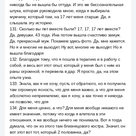
никогда бы не вышла бы оттуда. И это же бессознательная
штука, которая руководила мною, когда я выбирала
мужчину, который там, на 17 лет меня старше. Да, я
слышала эту историю.
131
:
Сколько вы лет вместе были? 17, 17, 17 лет вместе?
Да, девушки, 43 года. Ина потом вышла счастливо замуж.
Да, прекрасный муж. Покажем здесь фото. Да, мне кажется.
Но я и многие не выходят. Ну вот, многие не выходят. Но я
вышла благодаря
132
:
Благодаря тому, что я пошла в терапию и в работу с
собой, и весь вот этот опыт, который у меня был с ним из
раны огромной, я перевела в дар. Я просто, да, на этом
опыте узна.
133
:
Знала, как я не хочу, пусть от обратного, но я получила
там огромную ясность, что для меня важно, а что для меня
абсолютно неприемлемо, как я хочу, а как точно я никогда
не позволю, что для
134
:
Для меня ценно, а что? Для меня вообще никакого не
имеет значения, потому что когда я влетела в эти
отношения, я же вообще ничего не понимала. Вот я тогда
думала, что он из этого там близнецового костра. Значит, он
вот этот вот тот, который 2 половинка, да?