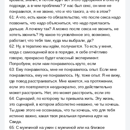
подожди, а в чем проблема? У нас был секс, он мне не
понравился, я не звоню, что и что такого, а что в этом?
61
:
А что, есть какое-то обязательство, что после секса надо
позвонить, что надо объясниться, что надо пригласить
дальше. А почему так? А можно после секса не звонить, не
хотеть звонить? Ну какое-то уязвлённое эго, возможно,
работает, что тебя там, куда мы выбрали, да?
62
:
Ну, в терапию мы идём, получается. То есть у меня,
когда с самооценкой все в порядке, я себе отчётливо
говорю, прекрасно будет классный эксперимент.
Попробуем, если нам понравилось круто, если
63
:
Ему понравилось, мне не понравилось опыт. Если мне
понравилось, ему не понравилось. Ну, тоже опыт. Я не вижу,
где повод расстраиваться. Мне кажется, на протяжении,
если это повторяется неоднократно, это действительно
может расстроить. Нет, это может расстроить, если это
64
:
Сценарий, по которому ты привыкла жить. Эту жизнь,
это сценарий, в котором абсолютно неважно, че ты хочешь.
Ты даже этого не осознаешь, что ты хочешь, что для тебя
истинно важно, какая твоя реальная причина идти на
Свида.
65
:
С мужчиной на ужин с мужчиной или на близкое