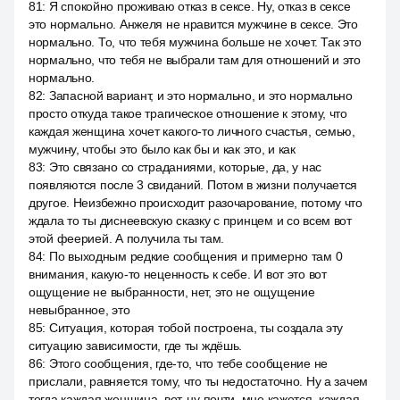
81
:
Я спокойно проживаю отказ в сексе. Ну, отказ в сексе
это нормально. Анжеля не нравится мужчине в сексе. Это
нормально. То, что тебя мужчина больше не хочет. Так это
нормально, что тебя не выбрали там для отношений и это
нормально.
82
:
Запасной вариант, и это нормально, и это нормально
просто откуда такое трагическое отношение к этому, что
каждая женщина хочет какого-то личного счастья, семью,
мужчину, чтобы это было как бы и как это, и как
83
:
Это связано со страданиями, которые, да, у нас
появляются после 3 свиданий. Потом в жизни получается
другое. Неизбежно происходит разочарование, потому что
ждала то ты диснеевскую сказку с принцем и со всем вот
этой феерией. А получила ты там.
84
:
По выходным редкие сообщения и примерно там 0
внимания, какую-то неценность к себе. И вот это вот
ощущение не выбранности, нет, это не ощущение
невыбранное, это
85
:
Ситуация, которая тобой построена, ты создала эту
ситуацию зависимости, где ты ждёшь.
86
:
Этого сообщения, где-то, что тебе сообщение не
прислали, равняется тому, что ты недостаточно. Ну а зачем
тогда каждая женщина, вот, ну почти, мне кажется, каждая