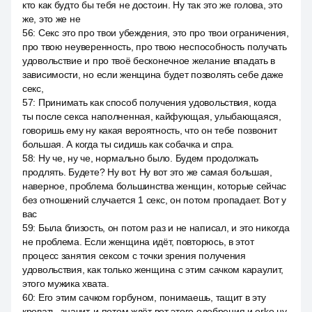
кто как будто бы тебя не достоин. Ну так это же голова, это
же, это же не
56
:
Секс это про твои убеждения, это про твои ограничения,
про твою неуверенность, про твою неспособность получать
удовольствие и про твоё бесконечное желание впадать в
зависимости, но если женщина будет позволять себе даже
секс,
57
:
Принимать как способ получения удовольствия, когда
ты после секса наполненная, кайфующая, улыбающаяся,
говоришь ему ну какая вероятность, что он тебе позвонит
большая. А когда ты сидишь как собачка и спра.
58
:
Ну че, ну че, нормально было. Будем продолжать
продлять. Будете? Ну вот. Ну вот это же самая большая,
наверное, проблема большинства женщин, которые сейчас
без отношений случается 1 секс, он потом пропадает. Вот у
вас
59
:
Была близость, он потом раз и не написал, и это никогда
не проблема. Если женщина идёт, повторюсь, в этот
процесс занятия сексом с точки зрения получения
удовольствия, как только женщина с этим сачком караулит,
этого мужика хвата.
60
:
Его этим сачком горбуном, понимаешь, тащит в эту
кровать, значит, и потом ждёт вот этого одобрения и orko ну