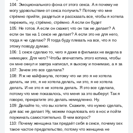
104
:
Эмоционального фона от этого секса. А я почему не
могу удовольствие от секса получить? Потому что мне
стрёмно прийти, раздеться и рассказать все, чтобы я хотела
пережить, ну, стрёмно, стрёмно. А если он будет
105
:
Не готов. А если он скажет, что он так не делает? А
если он так на 1 сексе не делает? А если это не для него,
тогда я че сделаю? Я тогда буду плевать на все, что я по
этому поводу думаю.
106
:
1 сексе сделаю то, чего я даже в фильмах не видела в
немецких. Для чего? Чтобы впечатлить этого котика, чтобы
он мне окнул и завтра написал, я выхожу и понимаю, а я за
107
:
Зачем это все сделала?
108
:
Я ж не кайфанула, потому что ни это я не хотела
делать, ни это, я не хотела делать, ни это, я не хотела
делать. И не это я не хотела делать. Я это все сделала,
потому что мне показалось, что меня за это выберут. Так я
говорю, прекратите это делать немедленно. Ну.
109
:
Делайте то, что вы хотите. Скажите, что нужно сделать,
для вас не делает. Ну, можем поцеловать его в нос и пойти
поужинать самостоятельно. В чем вопрос?
110
:
Почему женщина так предаёт себя в сексе, почему sex
такое частое предательство, потому что женщина не