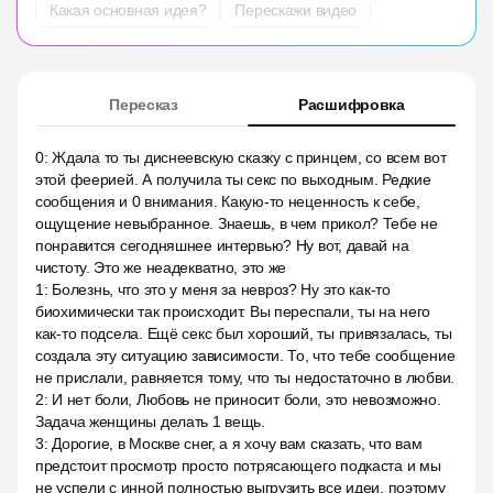
Какая основная идея?
Перескажи видео
Пересказ
Расшифровка
0
:
Ждала то ты диснеевскую сказку с принцем, со всем вот
этой феерией. А получила ты секс по выходным. Редкие
сообщения и 0 внимания. Какую-то неценность к себе,
ощущение невыбранное. Знаешь, в чем прикол? Тебе не
понравится сегодняшнее интервью? Ну вот, давай на
чистоту. Это же неадекватно, это же
1
:
Болезнь, что это у меня за невроз? Ну это как-то
биохимически так происходит. Вы переспали, ты на него
как-то подсела. Ещё секс был хороший, ты привязалась, ты
создала эту ситуацию зависимости. То, что тебе сообщение
не прислали, равняется тому, что ты недостаточно в любви.
2
:
И нет боли, Любовь не приносит боли, это невозможно.
Задача женщины делать 1 вещь.
3
:
Дорогие, в Москве снег, а я хочу вам сказать, что вам
предстоит просмотр просто потрясающего подкаста и мы
не успели с инной полностью выгрузить все идеи, поэтому