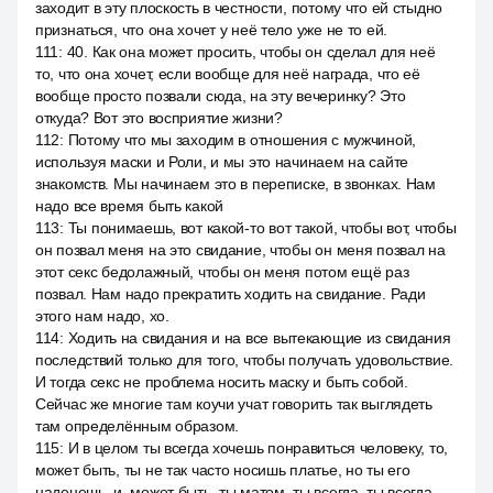
заходит в эту плоскость в честности, потому что ей стыдно
признаться, что она хочет у неё тело уже не то ей.
111
:
40. Как она может просить, чтобы он сделал для неё
то, что она хочет, если вообще для неё награда, что её
вообще просто позвали сюда, на эту вечеринку? Это
откуда? Вот это восприятие жизни?
112
:
Потому что мы заходим в отношения с мужчиной,
используя маски и Роли, и мы это начинаем на сайте
знакомств. Мы начинаем это в переписке, в звонках. Нам
надо все время быть какой
113
:
Ты понимаешь, вот какой-то вот такой, чтобы вот, чтобы
он позвал меня на это свидание, чтобы он меня позвал на
этот секс бедолажный, чтобы он меня потом ещё раз
позвал. Нам надо прекратить ходить на свидание. Ради
этого нам надо, хо.
114
:
Ходить на свидания и на все вытекающие из свидания
последствий только для того, чтобы получать удовольствие.
И тогда секс не проблема носить маску и быть собой.
Сейчас же многие там коучи учат говорить так выглядеть
там определённым образом.
115
:
И в целом ты всегда хочешь понравиться человеку, то,
может быть, ты не так часто носишь платье, но ты его
наденешь, и, может быть, ты матом, ты всегда, ты всегда