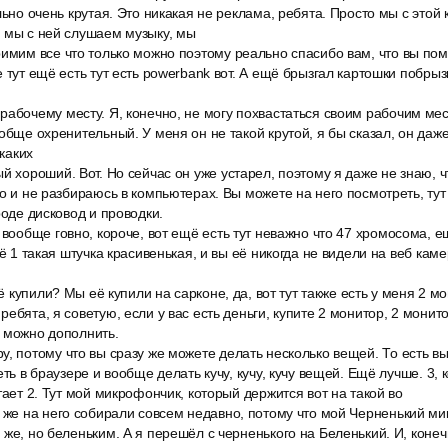
льно очень крутая. Это никакая не реклама, ребята. Просто мы с этой 
, мы с ней слушаем музыку, мы
имим все что только можно поэтому реально спасибо вам, что вы помо
 тут ещё есть тут есть powerbank вот. А ещё брызгал картошки побрыз
абочему месту. Я, конечно, не могу похвастаться своим рабочим мес
ообще охренительный. У меня он не такой крутой, я бы сказал, он даж
 каких
й хороший. Вот. Но сейчас он уже устарел, поэтому я даже не знаю, ч
о и не разбираюсь в компьютерах. Вы можете на него посмотреть, тут к
роде дисковод и проводки.
 вообще говно, короче, вот ещё есть тут неважно что 47 хромосома, е
щё 1 такая штучка красивенькая, и вы её никогда не видели на веб каме
её купили? Мы её купили на сарконе, да, вот тут также есть у меня 2 
ебята, я советую, если у вас есть деньги, купите 2 монитор, 2 монит
 можно дополнить.
, потому что вы сразу же можете делать несколько вещей. То есть вы
еть в браузере и вообще делать кучу, кучу, кучу вещей. Ещё лучше. 3,
тает 2. Тут мой микрофончик, который держится вот на такой во
ь же на него собирали совсем недавно, потому что мой Черненький м
 же, но беленьким. А я перешёл с черненького на Беленький. И, коне