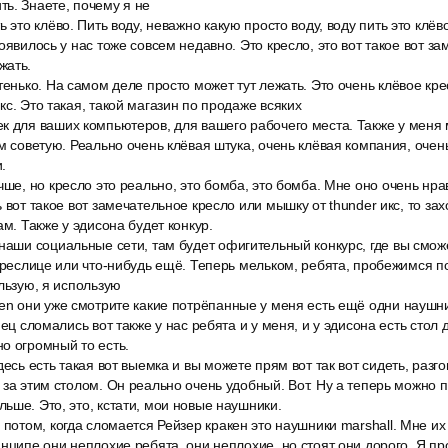
ь. Знаете, почему я не
 это клёво. Пить воду, неважно какую просто воду, воду пить это клёво
оявилось у нас тоже совсем недавно. Это кресло, это вот такое вот з
жать.
тенько. На самом деле просто может тут лежать. Это очень клёвое кре
кс. Это такая, такой магазин по продаже всяких
к для ваших компьютеров, для вашего рабочего места. Также у меня 
ем советую. Реально очень клёвая штука, очень клёвая компания, очен
.
чше, но кресло это реально, это бомба, это бомба. Мне оно очень нрав
 вот такое вот замечательное кресло или мышку от thunder икс, то за
ам. Также у эдисона будет конкур.
наши социальные сети, там будет офигительный конкурс, где вы смож
 креслице или что-нибудь ещё. Теперь мельком, ребята, пробежимся п
ользую, я использую
ken они уже смотрите какие потрёпанные у меня есть ещё одни наушни
нец сломались вот также у нас ребята и у меня, и у эдисона есть стол 
о огромный то есть.
десь есть такая вот выемка и вы можете прям вот так вот сидеть, разго
 за этим столом. Он реально очень удобный. Вот. Ну а теперь можно
ьше. Это, это, кстати, мои новые наушники.
 потом, когда сломается Рейзер кракен это наушники marshall. Мне их
инципе они неплохие ребята, они неплохие, но стоят они дорого. Я 