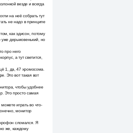
колонкой везде и всегда
гли на неё собрать тут
гать не надо в принципе
том, как эдисон, потому
е уже дерьмовенький, но
то про него
орпус, а тут светится,
щё 1, да, 47 хромосома.
ре. Это вот такая вот
монитора, чтобы удобнее
ор. Это просто самая
 можете играть во что-
 конечно, монитор
икрофон сломался. Я
чно же, каждому