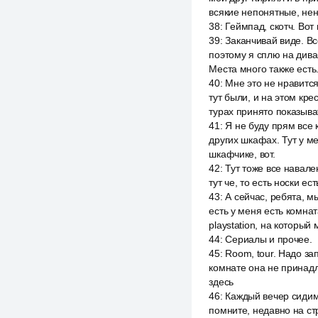
всякие непонятные, нен
38
:
Геймпад, скотч. Вот
39
:
Заканчивай виде. Вс
поэтому я сплю на диван
Места много также есть
40
:
Мне это не нравится
тут были, и на этом кре
турах принято показыва
41
:
Я не буду прям все 
других шкафах. Тут у ме
шкафчике, вот.
42
:
Тут тоже все навален
тут че, то есть носки ес
43
:
А сейчас, ребята, м
есть у меня есть комнат
playstation, на который
44
:
Сериалы и прочее.
45
:
Room, tour. Надо за
комнате она не принадл
здесь
46
:
Каждый вечер сидим 
помните, недавно на стр