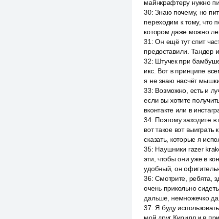
майнкрафтеру нужно пит
30
:
Знаю почему, но пить
переходим к тому, что п
котором даже можно ле
31
:
Он ещё тут спит час
предоставили. Тандер и
32
:
Штучек при бамбуше
икс. Вот в принципе вс
я не знаю насчёт мышки
33
:
Возможно, есть и лу
если вы хотите получить
вконтакте или в инстагр
34
:
Поэтому заходите в 
вот такое вот выиграть
сказать, которые я исп
35
:
Наушники razer kra
эти, чтобы они уже в ко
удобный, он офигительн
36
:
Смотрите, ребята, з
очень прикольно сидеть
дальше, немножечко дал
37
:
Я буду использовать
мой друг Кирилл и в пр