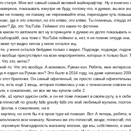
, это статуя. Мне вот самый самый великий майнкрафтер. Ну и конечно 
 наверное, показывать изнутри не буду, потому что, я думаю, вы все зн
вам не покажу, не покажу, не переживайте итак, переходим чуть повыш
наю, где я это откопал, но это клёво, это клёво. Ты помнишь, откуда 
нг? Да, это YouTube. Гейминг это какие-то фоточки.
 каком-то автомате вот ну в принципе я думаю их долго показывать не
 сабскрайб, она тоже с YouTube гейминг а, нет, я не помню откуда она
также тут видео пипла у меня остался ещ.
те, у меня остался бейджик только с видео. Подожди, подожди, подожд
и вообще присутствуют на всех мероприятиях, которых я только был. Т
 Что это, витес?
кой-то. Что это вообще. А комиккон, Руман кон. Ребята, мне интересно
да я ездил на Руман кон? Это было в 2014 году, на даже написано 200
ю этот брелочек. Он самый офигенный, он просто самый офигительный
бята, есть ещё 1 вещь, которая появилась у нас с теннисоном совсем н
ли, к сожалению, но все же мы купили себе 2
бе, a1 купил эдисон себе, и он её тоже покажет в своём руту, а я себе
 minecraft по gravity falls gravity falls это мой любимый мультик, поэт
и фолза, к сожалению, на в
 картину, но хотя бы я в пром туре её показал. Вот. А теперь, ребята,
полонило всю комнату. Конечно же это minecraft, везде, minecraft, mine
 огромную благодарность магазину москни, где мы, собственно, и зака