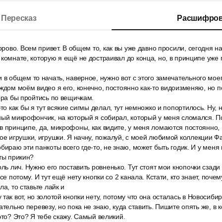
Пересказ
Расшифров
дорово. Всем привет. В общем то, как вы уже давно просили, сегодня н
комнате, которую я ещё не достраивал до конца, но, в принципе уже г
 в общем то начать, наверное, нужно вот с этого замечательного мое
аждом моём видео я его, конечно, постоянно как-то видоизменяю, но п
пора бы пройтись по вещичкам.
то как бы я тут всякие сигмы делал, тут немножко и попортилось. Ну, 
ный микрофончик, на который я собирал, который у меня сломался. П
в принципе, да, микрофоны, как видите, у меня ломаются постоянно,
ое игрушки, игрушки. Я начну, пожалуй, с моей любимой коллекции Фа
бираю эти панкоты всего где-то, не знаю, может быть годик. И у меня п
 ты прикин?
ль лич. Нужно его поставить ровненько. Тут стоят мои кнопочки сзади 
все потому. И тут ещё нету кнопки со 2 канала. Кстати, кто знает, поч
ла, то ставьте лайк и
так вот, но золотой кнопки нету, потому что она осталась в Новосиби
ательно перевезу, но пока не знаю, куда ставить. Пишите опять же, в 
это? Это? Я тебе скажу. Самый великий.