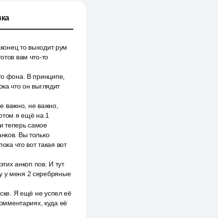
ка
аконец то выходит рум
отов вам что-то
го фона. В принципе,
ока что он выглядит
не важно, не важно,
отом я ещё на 1
 и теперь самое
нков. Вы только
ока что вот такая вот
этих анкоп пов. И тут
ему у меня 2 серебряные
рске. Я ещё не успел её
комментариях, куда её