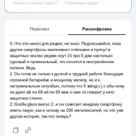
Какая основная идея?
Перескажи видео
Пересказ
Расшифровка
0
:
Что это чехол для редми, не знал. Подписывайся, пока
другие смартфоны заклеивают плёнками и прячут в
защитных чехлах редми ноут 15 про 5 джи настолько
суровый и премиальный, что носится в неогранённом
полене. Ведь.
1
:
Он готов не только к долгой и трудной работе благодаря
огромной батарейке и мощному железу, но и к
экстремальным ситуэйшн, потому что 5 звёзд c j c абы кому
не дают ай пи 68 ай пи 69 вам о чем-то говорит у него
защитное стекло.
2
:
Gorilla glass виктус 2, и он советует каждому смартфону
иметь такую, как и основу на 200 мегапикселей, но это уже
другая история, так что теперь?