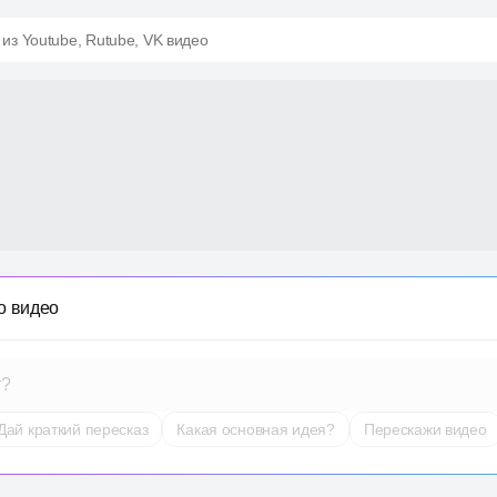
 из Youtube, Rutube, VK видео
о видео
т?
Дай краткий пересказ
Какая основная идея?
Перескажи видео