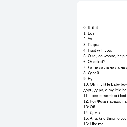
0
:
It, it, it.
1
:
Вот.
2
:
Aa.
3
:
Пицца.
4
:
I just with you.
5
:
O rei, do wanna, help 
6
:
Or select?
7
:
Ла ла ла ла ла ла ла 
8
:
Давай.
9
:
Ну.
10
:
Oh, my little baby bo
дари, дари, о my little 
11
:
I see remember i lost
12
:
For Фока паради, па
13
:
Ой.
14
:
Дома.
15
:
А fucking thing to y
16
:
Like me.