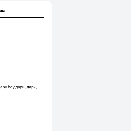
ка
 baby boy дари, дари,