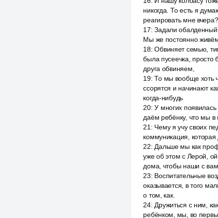
16
:
И нашу колбасу тоже 
никогда. То есть я дума
реагировать мне вчера
17
:
Задали обалденный в
Мы же постоянно живём 
18
:
Обвиняет семью, тип
была пусеечка, просто 
друга обвиняем,
19
:
То мы вообще хоть ч
ссорятся и начинают ка
когда-нибудь
20
:
У многих появилась 
даём ребёнку, что мы в 
21
:
Чему я учу своих пе
коммуникация, которая 
22
:
Дальше мы как проф
уже об этом с Лерой, ой
дома, чтобы наши с вам
23
:
Воспитательные возд
оказывается, в того мал
о том, как.
24
:
Дружиться с ним, как
ребёнком, мы, во первы