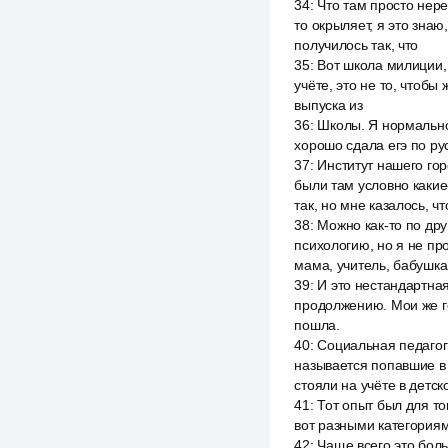
34
:
Что там просто нере
то окрыляет, я это зна
получилось так, что
35
:
Вот школа милиции, 
учёте, это не то, чтоб
выпуска из
36
:
Школы. Я нормально 
хорошо сдала егэ по рус
37
:
Институт нашего горо
были там условно какие
так, но мне казалось, чт
38
:
Можно как-то по дру
психологию, но я не пр
мама, учитель, бабушка,
39
:
И это нестандартная
продолжению. Мои же гов
пошла.
40
:
Социальная педагоги
называется попавшие в 
стояли на учёте в детск
41
:
Тот опыт был для то
вот разными категориями
42
:
Чаще всего это боль