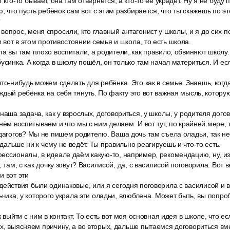
кто-то бывает, она там отвернётся, а кто-то её украдёт. Ну я не буду
ю, что пусть ребёнок сам вот с этим разбирается, что ты скажешь по эт
?
опрос, меня спросили, кто главный антагонист у школы, и я до сих по
вот в этом противостоянии семья и школа, то есть школа.
а вы там плохо воспитали, а родители, как правило, обвиняют школу.
бусинка. А когда в школу пошёл, он только там начал материться. И е
то-нибудь можем сделать для ребёнка. Это как в семье. Знаешь, когд
ждый ребёнка на себя тянуть. По факту это вот важная мысль, котору
наша задача, как у взрослых, договориться, у школы, у родителя догов
нём воспитываем и что мы с ним делаем. И вот тут, по крайней мере, 
дагогов? Мы не пишем родителю. Ваша дочь там съела оладьи, так нел
дальше ни к чему не ведёт. Ты правильно реагируешь и что-то есть.
ессионалы, в идеале даём какую-то, например, рекомендацию, ну, из
, там, с как дочку зовут? Василисой, да, с василисой поговорила. Вот 
и вот эти
ействия были одинаковые, или я сегодня поговорила с василисой и в
ьчика, у которого украла эти оладьи, влюблена. Может быть, вы попро
 выйти с ним в контакт. То есть вот моя основная идея в школе, что ес
х, выясняем причину, а во вторых, дальше пытаемся договориться вм