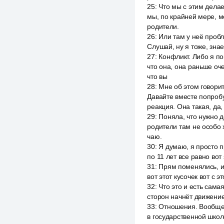
25
:
Что мы с этим делае
мы, по крайней мере, м
родители.
26
:
Или там у неё пробл
Слушай, ну я тоже, знае
27
:
Конфликт. Либо я поп
что она, она раньше оче
что вы
28
:
Мне об этом говорит
Давайте вместе попробу
реакция. Она такая, да,
29
:
Поняла, что нужно де
родители там не особо 
чаю.
30
:
Я думаю, я просто п
по 11 лет все равно вот
31
:
Прям поменялись, и 
вот этот кусочек вот с 
32
:
Что это и есть самая
сторон начнёт движение 
33
:
Отношения. Вообще в
в государственной школе