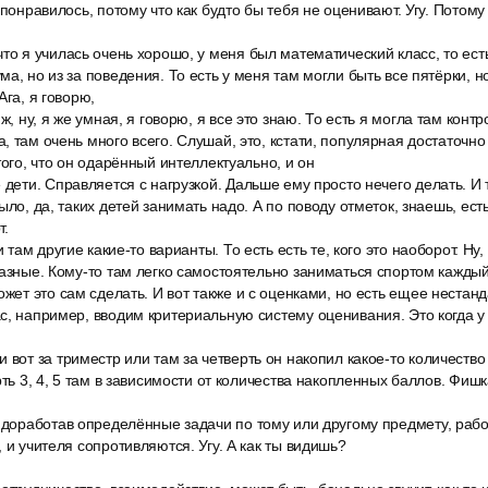
 понравилось, потому что как будто бы тебя не оценивают. Угу. Потому 
то я училась очень хорошо, у меня был математический класс, то ест
а, но из за поведения. То есть у меня там могли быть все пятёрки, н
Ага, я говорю,
ж, ну, я же умная, я говорю, я все это знаю. То есть я могла там кон
, там очень много всего. Слушай, это, кстати, популярная достаточно
того, что он одарённый интеллектуально, и он
 дети. Справляется с нагрузкой. Дальше ему просто нечего делать. И
ыло, да, таких детей занимать надо. А по поводу отметок, знаешь, ест
т.
и там другие какие-то варианты. То есть есть те, кого это наоборот. Ну
разные. Кому-то там легко самостоятельно заниматься спортом каждый 
ожет это сам сделать. И вот также и с оценками, но есть ещее неста
с, например, вводим критериальную систему оценивания. Это когда у р
 вот за триместр или там за четверть он накопил какое-то количество 
рть 3, 4, 5 там в зависимости от количества накопленных баллов. Фишк
 доработав определённые задачи по тому или другому предмету, рабо
 и учителя сопротивляются. Угу. А как ты видишь?