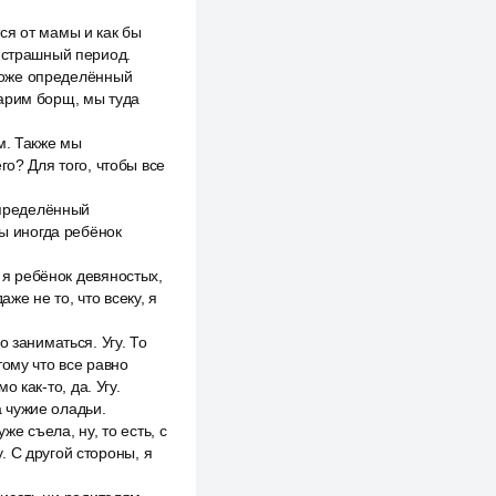
ся от мамы и как бы
й страшный период.
 тоже определённый
варим борщ, мы туда
м. Также мы
го? Для того, чтобы все
определённый
бы иногда ребёнок
, я ребёнок девяностых,
аже не то, что всеку, я
 заниматься. Угу. То
тому что все равно
о как-то, да. Угу.
 чужие оладьи.
же съела, ну, то есть, с
у. С другой стороны, я