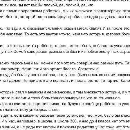
то ты все, ты вот как бы плохой, да, плохой, да, что
а с этими подростками работали, мы их включали в волонтёрские отр
и. Вот тот, который вчера ювелирку ограбил, сегодня раздавал там ге
о, что вау, а я, оказывается, меня, оказывается, хвалят. И за после эт
бя чувствую. То есть это внутри что-то, какая-то история, которая боли
ия, в которых живёт ребёнок, то есть, может быть, неблагополучная се
олучных Семей совершают разные ошибки и из неблагополучных выра
еских персонажей мы можем посмотреть совершенно разный путь. Та
, например, Нежинский это артист балета. Достаточно
я судьба была у него тяжёлая, его, у него была связь со своим покров
и так далее. Но при этом это великая личность, это те. Тот артист бале
который стал маньяком американским, и там множество историй, и у т
з этого выносит и свою боль трансформирует в что-то гениальное.
 А как ты считаешь, оценки влияют на будущее вообще ребёнка на ус
е главное, нету универсального.
ь дети, есть какая-то базовая такая установка, что, мол, было бы кла
И у нас, например, в школе, в школе 360, у нас до 4 класса нет отмет
 знаний, а не ради вот цифры и похвалы родителя у нас тоже нет отме