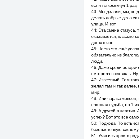
если ты косякнул 1 раз, 
43
:
Мы делали, мы, когд
делать добрые дела сам
улице. И вот
44
:
Эта смена статуса, т
оказывается, классно се
достаточно.
45
:
Часто это ещё услов
обязательно из благоп
люди.
46
:
Даже среди историч
смотрела спектакль. Ну
47
:
Известный. Там така
желал там и так далее, 
мир.
48
:
Или чарльз мэнсон, 
сложная судьба, но 1 и
49
:
А другой в негатив.
успех? Вот это все само
50
:
Подхода. То есть ест
безотметочную систему. 
51
:
Учились просто ради