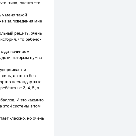
что, типа, оценка это
ь у меня такой
о из за поведения мне
трольный решить, очень
 история, что ребёнок
 тогда начинаем
ь дети, которым нужна
, удерживает и
день, а кто-то без
ндартно нестандартные
ебёнка не 3, 4, 5, а
баллов. И это какая-то
а этой системы в том,
тает классно, но очень