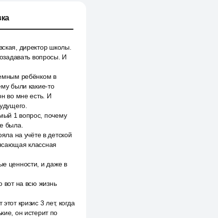
ка
вская, директор школы.
озадавать вопросы. И
лемным ребёнком в
ему были какие-то
н во мне есть. И
будущего.
мый 1 вопрос, почему
же была.
ла на учёте в детской
рясающая классная
ые ценности, и даже в
о вот на всю жизнь
этот кризис 3 лет, когда
кие, он истерит по