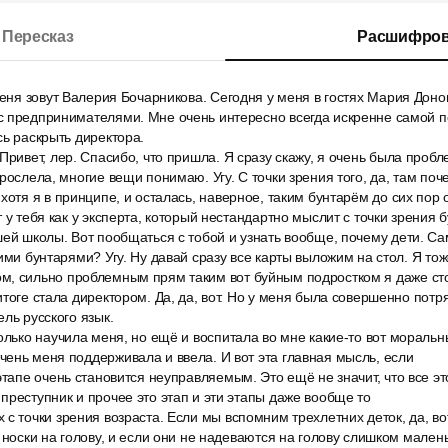
Пересказ
Расшифров
Меня зовут Валерия Бочарникова. Сегодня у меня в гостях Мария Доно
с предпринимателями. Мне очень интересно всегда искренне самой п
сь раскрыть директора.
Привет, лер. Спасибо, что пришла. Я сразу скажу, я очень была проб
рослела, многие вещи понимаю. Угу. С точки зрения того, да, там поч
хотя я в принципе, и осталась, наверное, таким бунтарём до сих пор о
 у тебя как у эксперта, который нестандартно мыслит с точки зрения 
ей школы. Вот пообщаться с тобой и узнать вообще, почему дети. Са
кими бунтарями? Угу. Ну давай сразу все карты выложим на стол. Я то
, сильно проблемным прям таким вот буйным подростком я даже стоя
итоге стала директором. Да, да, вот. Но у меня была совершенно пот
ль русского язык.
олько научила меня, но ещё и воспитала во мне какие-то вот моральн
ень меня поддерживала и ввела. И вот эта главная мысль, если
этапе очень становится неуправляемым. Это ещё не значит, что все эт
преступник и прочее это этап и эти этапы даже вообще то
с точки зрения возраста. Если мы вспомним трехлетних деток, да, вот 
 носки на голову, и если они не надеваются на голову слишком малень