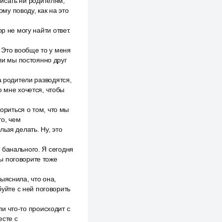
 писать ни родителям,
ому поводу, как на это
р не могу найти ответ.
 Это вообще то у меня
сли мы постоянно друг
а родители разводятся,
ю мне хочется, чтобы
ориться о том, что мы
то, чем
ьзя делать. Ну, это
 банального. Я сегодня
вы поговорите тоже
ыяснила, что она,
буйте с ней поговорить
ли что-то происходит с
есте с