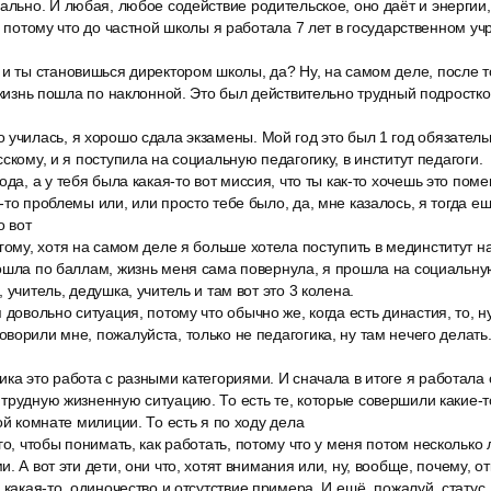
ально. И любая, любое содействие родительское, оно даёт и энергии, и
ю, потому что до частной школы я работала 7 лет в государственном у
и ты становишься директором школы, да? Ну, на самом деле, после то
ы жизнь пошла по наклонной. Это был действительно трудный подростко
училась, я хорошо сдала экзамены. Мой год это был 1 год обязательн
скому, и я поступила на социальную педагогику, в институт педагоги.
да, а у тебя была какая-то вот миссия, что ты как-то хочешь это поме
-то проблемы или, или просто тебе было, да, мне казалось, я тогда 
о вот
гому, хотя на самом деле я больше хотела поступить в мединститут н
ошла по баллам, жизнь меня сама повернула, я прошла на социальную
 учитель, дедушка, учитель и там вот это 3 колена.
 довольно ситуация, потому что обычно же, когда есть династия, то, н
орили мне, пожалуйста, только не педагогика, ну там нечего делать. В
ка это работа с разными категориями. И сначала в итоге я работала 
трудную жизненную ситуацию. То есть те, которые совершили какие-
ой комнате милиции. То есть я по ходу дела
го, чтобы понимать, как работать, потому что у меня потом несколько
. А вот эти дети, они что, хотят внимания или, ну, вообще, почему, от
 какая-то, одиночество и отсутствие примера. И ещё, пожалуй, статус.