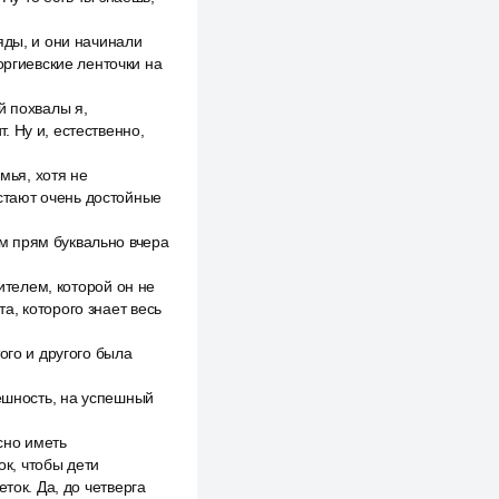
яды, и они начинали
оргиевские ленточки на
ой похвалы я,
т. Ну и, естественно,
мья, хотя не
стают очень достойные
м прям буквально вчера
ителем, которой он не
та, которого знает весь
ого и другого была
пешность, на успешный
ссно иметь
ок, чтобы дети
ток. Да, до четверга