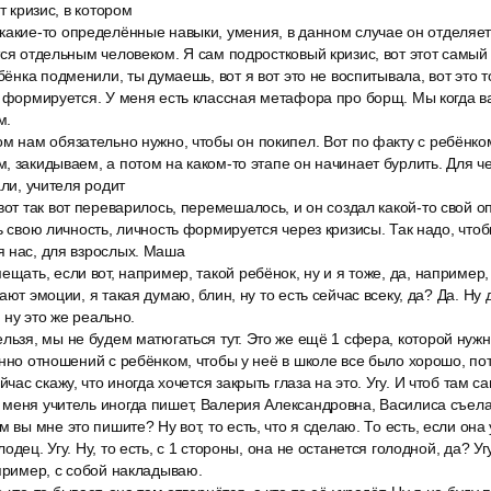
т кризис, в котором
какие-то определённые навыки, умения, в данном случае он отделяет
тся отдельным человеком. Я сам подростковый кризис, вот этот самы
ебёнка подменили, ты думаешь, вот я вот это не воспитывала, вот это
к формируется. У меня есть классная метафора про борщ. Мы когда 
м.
м нам обязательно нужно, чтобы он покипел. Вот по факту с ребёнко
, закидываем, а потом на каком-то этапе он начинает бурлить. Для че
али, учителя родит
вот так вот переварилось, перемешалось, и он создал какой-то свой 
ть свою личность, личность формируется через кризисы. Так надо, что
я нас, для взрослых. Маша
ещать, если вот, например, такой ребёнок, ну и я тоже, да, например
ают эмоции, я такая думаю, блин, ну то есть сейчас всеку, да? Да. Ну д
, ну это же реально.
льзя, мы не будем матюгаться тут. Это же ещё 1 сфера, которой нужно
енно отношений с ребёнком, чтобы у неё в школе все было хорошо, по
йчас скажу, что иногда хочется закрыть глаза на это. Угу. И чтоб там сам
меня учитель иногда пишет, Валерия Александровна, Василиса съела
 вы мне это пишите? Ну вот, то есть, что я сделаю. То есть, если она у
одец. Угу. Ну, то есть, с 1 стороны, она не останется голодной, да? Уг
апример, с собой накладываю.