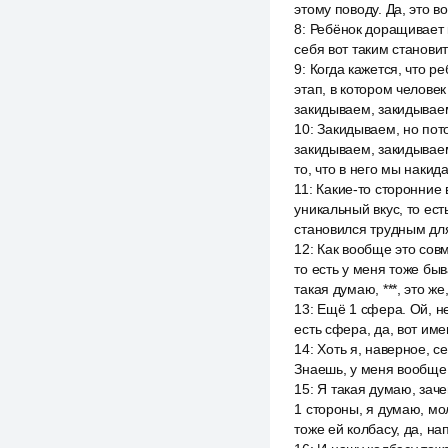
этому поводу. Да, это во
8
:
Ребёнок доращивает 
себя вот таким станови
9
:
Когда кажется, что р
этап, в котором челове
закидываем, закидывае
10
:
Закидываем, но пото
закидываем, закидываем
то, что в него мы накид
11
:
Какие-то сторонние 
уникальный вкус, то ес
становился трудным дл
12
:
Как вообще это совм
то есть у меня тоже быв
такая думаю, ***, это же
13
:
Ещё 1 сфера. Ой, не
есть сфера, да, вот им
14
:
Хоть я, наверное, се
Знаешь, у меня вообще 
15
:
Я такая думаю, зачем
1 стороны, я думаю, мол
тоже ей колбасу, да, н