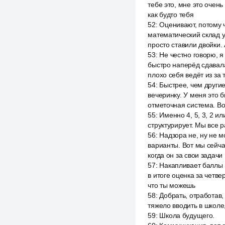
тебе это, мне это очень
как будто тебя
52
:
Оценивают, потому ч
математический склад ум
просто ставили двойки. 
53
:
Не честно говорю, я 
быстро наперёд сдавала
плохо себя ведёт из за 
54
:
Быстрее, чем другие
вечеринку. У меня это б
отметочная система. Во
55
:
Именно 4, 5, 3, 2 ил
структурирует. Мы все 
56
:
Надзора не, ну не м
варианты. Вот мы сейча
когда он за свои задачи
57
:
Накапливает баллы и
в итоге оценка за четве
что ты можешь
58
:
Добрать, отработав,
тяжело вводить в школе,
59
:
Школа будущего.