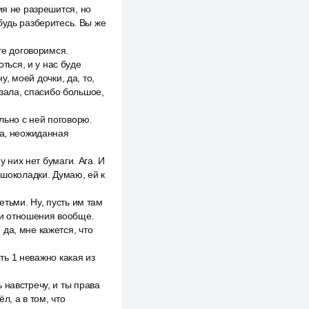
ия не разрешится, но
будь разберитесь. Вы же
те договоримся.
ться, и у нас буде
у, моей дочки, да, то,
азала, спасибо большое,
льно с ней поговорю.
да, неожиданная
у них нет бумаги. Ага. И
 шоколадки. Думаю, ей к
етьми. Ну, пусть им там
ь и отношения вообще.
да, мне кажется, что
оть 1 неважно какая из
 навстречу, и ты права
л, а в том, что