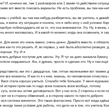
м? И, конечно же, там 1 разговором или 1 каким-то действием ситуац
ожем вот вместе поискать варианты. Не есть проблема, вы там как-ни
емы с учёбой, вы там как-нибудь разберитесь, вы же учитель, а давай
шь, я взяла эту ситуацию и поняла, что я либо могу с ней условно боро
робую поблагодарить её за то, что она вовлекается. Угу. Ну, в жизнь, н
нь много жаловалась. И в какой-то момент, когда она позвонила, я ск
е. Для меня это очень важно, очень ценно. Давайте вместе, я обязате
ем как-то это решить. И, во первых, у неё была абсолютно реакция, 
 хорошо. Угу. И я
лать добрые поступки для школы. Угу. Я тут на днях заказала бумагу, 
хотели скидываться. Ага, я думаю, просто я сделаю это. Ну и там ещё
редставила, как это с двадцатью, там, пятью маленькими вот такими д
 эти все моменты. И как-то я к ним, знаешь, по-человечески отнеслас
Вася стала хорошо учиться. Спасибо тебе большое. У меня мурашки, 
этой истории прям как-то надо всем показать всем вообще, потому
 суть, если мы хотим договориться. Вот у нас есть 2 стороны и если х
вот не в сторону обвинений, а в сторону какого-то просто доброго
ся система меняется. Это такая фантастика. Просто вот когда идёшь
 иногда такие условия для работы, что дело не в том, что учитель Козё