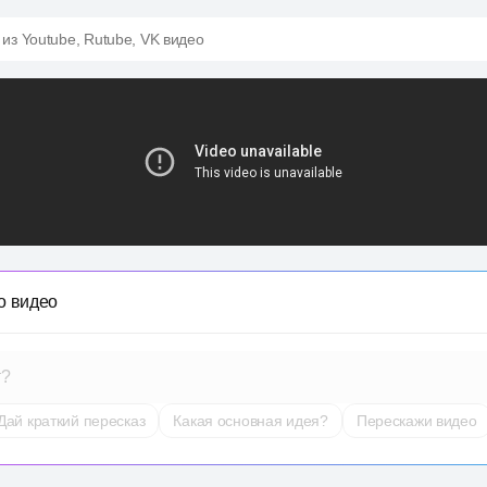
 из Youtube, Rutube, VK видео
о видео
т?
Дай краткий пересказ
Какая основная идея?
Перескажи видео