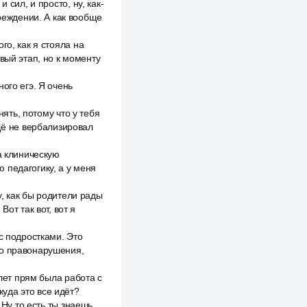
 сил, и просто, ну, как-
чреждении. А как вообще
го, как я стояла на
вый этап, но к моменту
ого егэ. Я очень
нять, потому что у тебя
ещё не вербализировал
а клиническую
 педагогику, а у меня
у, как бы родители рады
от так вот, вот я
с подростками. Это
то правонарушения,
 лет прям была работа с
куда это все идёт?
 Ну то есть ты знаешь,