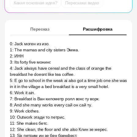
Какая основная идея?
Перескажи видео
Пересказ
Расшифровка
0
:
Jack моген из изо.
1
:
The mamas and city sisters Эмма.
2
:
ИНН
3
:
Its forty five монинг.
4
:
Jack always have cereal and the class of orange the
breakfast he doesnt like tea coffee.
5
:
E go to school in the weak ai also got a time job one she was
in it in the village a bed breakfast is a very small hotel.
6
:
Work it ain.
7
:
Breakfast is Ван километр ролл вокс ту ворк.
8
:
And she many works every сай он сай ту.
9
:
Work clothes.
10
:
Outwork этади то петрис.
11
:
She makes бетс.
12
:
She clean, the floor and she also Клин зе мерес.
13
:
Six петрим ин зе бен брекфест.