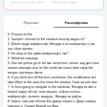
Какая основная идея?
Перескажи видео
Пересказ
Расшифровка
0
:
Process to the.
1
:
Sample i connect to the network security видео to?
2
:
Eleven виде майкрософт Фендер и он компьютер u can
you сбор притин.
3
:
No okay to the sable майкрософт, так?
4
:
Windows секьюри.
5
:
Dan we gonna go to the вас интротект сатинс энд ден гона
кликан менедж сети on the спейч ви гонна тёрн офф the
temper протекшн фиче.
6
:
If you dont turn off the term protection, the modification вот
take effect to the save the close the window, Секи на pen star.
7
:
In here going to navigate to the windows, Фендер ки вич и
locked эндер эйч ки, локо машин, софор полсис,
майкрософт, селекти, виндоус, Фендер ки райли.
8
:
Select, new and choose the дивор опшен н. Диво спайер
пресент н. Селект Морой эту Ван.