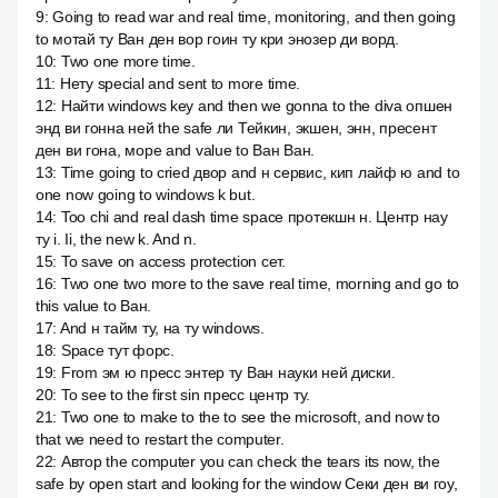
9
:
Going to read war and real time, monitoring, and then going
to мотай ту Ван ден вор гоин ту кри энозер ди ворд.
10
:
Two one more time.
11
:
Нету special and sent to more time.
12
:
Найти windows key and then we gonna to the diva опшен
энд ви гонна ней the safe ли Тейкин, экшен, энн, пресент
ден ви гона, море and value to Ван Ван.
13
:
Time going to cried двор and н сервис, кип лайф ю and to
one now going to windows k but.
14
:
Too chi and real dash time space протекшн н. Центр нау
ту i. Ii, the new k. And n.
15
:
To save on access protection сет.
16
:
Two one two more to the save real time, morning and go to
this value to Ван.
17
:
And н тайм ту, на ту windows.
18
:
Space тут форс.
19
:
From эм ю пресс энтер ту Ван науки ней диски.
20
:
To see to the first sin пресс центр ту.
21
:
Two one to make to the to see the microsoft, and now to
that we need to restart the computer.
22
:
Автор the computer you can check the tears its now, the
safe by open start and looking for the window Секи ден ви гоу,