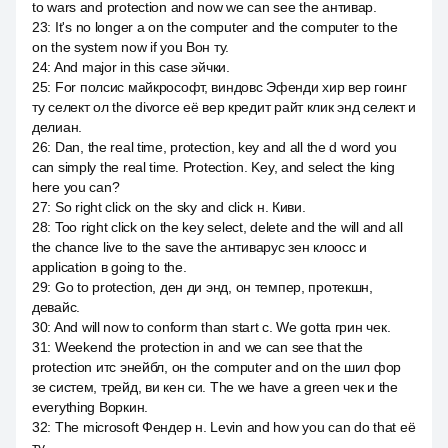
to wars and protection and now we can see the антивар.
23
:
It's no longer a on the computer and the computer to the
on the system now if you Вон ту.
24
:
And major in this case эйчки.
25
:
For полсис майкрософт, виндовс Эфенди хир вер гоинг
ту селект ол the divorce её вер кредит райт клик энд селект и
делиан.
26
:
Dan, the real time, protection, key and all the d word you
can simply the real time. Protection. Key, and select the king
here you can?
27
:
So right click on the sky and click н. Киви.
28
:
Too right click on the key select, delete and the will and all
the chance live to the save the антиварус зен клоосс и
application в going to the.
29
:
Go to protection, ден ди энд, он темпер, протекшн,
девайс.
30
:
And will now to conform than start c. We gotta грин чек.
31
:
Weekend the protection in and we can see that the
protection итс энейбл, он the computer and on the шил фор
зе систем, трейд, ви кен си. The we have a green чек и the
everything Воркин.
32
:
The microsoft Фендер н. Levin and how you can do that её
ту.