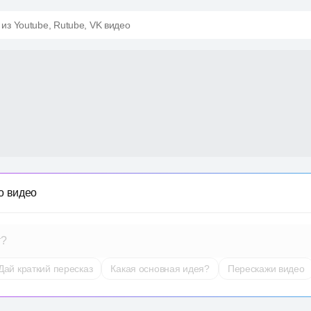
 из Youtube, Rutube, VK видео
о видео
т?
Дай краткий пересказ
Какая основная идея?
Перескажи видео