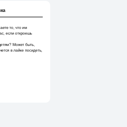
ка
аете то, что им
час, если откроешь
детям? Может быть,
чется в лайке посидеть,