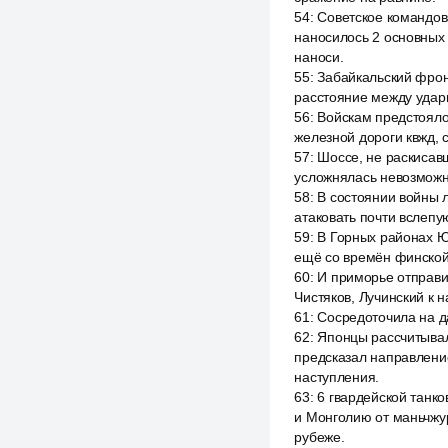
54
:
Советское командов
наносилось 2 основных 
наноси.
55
:
Забайкальский фрон
расстояние между ударн
56
:
Войскам предстояло
железной дороги квжд, 
57
:
Шоссе, не раскисав
усложнялась невозможно
58
:
В состоянии войны 
атаковать почти вслепу
59
:
В Горных районах Ю
ещё со времён финской
60
:
И приморье отправи
Чистяков, Лучинский к 
61
:
Сосредоточила на да
62
:
Японцы рассчитывал
предсказал направление
наступления.
63
:
6 гвардейской танк
и Монголию от маньчжур
рубеже.