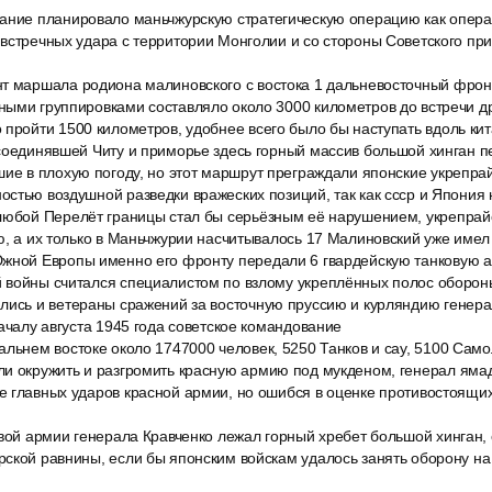
ание планировало маньчжурскую стратегическую операцию как опер
встречных удара с территории Монголии и со стороны Советского при
т маршала родиона малиновского с востока 1 дальневосточный фрон
ыми группировками составляло около 3000 километров до встречи др
 пройти 1500 километров, удобнее всего было бы наступать вдоль кит
соединявшей Читу и приморье здесь горный массив большой хинган п
шие в плохую погоду, но этот маршрут преграждали японские укрепра
стью воздушной разведки вражеских позиций, так как ссср и Япония 
любой Перелёт границы стал бы серьёзным её нарушением, укрепра
ю, а их только в Маньчжурии насчитывалось 17 Малиновский уже имел
жной Европы именно его фронту передали 6 гвардейскую танковую 
 войны считался специалистом по взлому укреплённых полос обороны
лись и ветераны сражений за восточную пруссию и курляндию генер
началу августа 1945 года советское командование
льнем востоке около 1747000 человек, 5250 Танков и сау, 5100 Само
и окружить и разгромить красную армию под мукденом, генерал ямад
 главных ударов красной армии, но ошибся в оценке противостоящих
овой армии генерала Кравченко лежал горный хребет большой хинган,
ской равнины, если бы японским войскам удалось занять оборону на