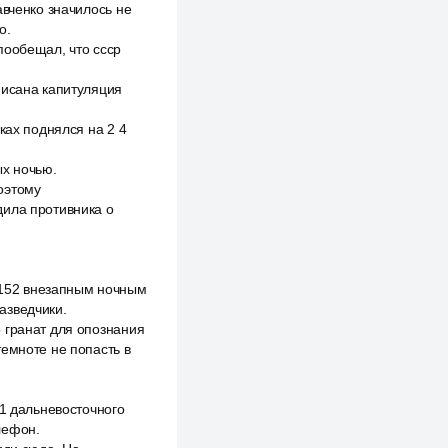
авченко значилось не
о.
пообещал, что ссср
писана капитуляция
ках поднялся на 2 4
ых ночью.
оэтому
дила противника о
 152 внезапным ночным
азведчики.
 гранат для опознания
темноте не попасть в
 1 дальневосточного
лефон.