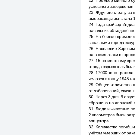
22
:
Премьер министр су
успешного завершения в
23
:
Ждут его страну за
американцы испытали 1
24
:
Года крейсер Индиа
начальник объединённо
25
:
На боевое примене
запасными города кокур
26
:
Население Хиросимы
на время атаки в городе
27
:
15 по местному вре
города взрыватель был 
28
:
17000 тонн тротила 
человек к концу 1945 г
29
:
Общее количество п
от заболеваний, связан
30
:
Через 3 дня, 9 авг
сброшена на японский г
31
:
Люди и животные пог
2 километров были раз
эпицентра.
32
:
Количество погибших
учётом умерших от рака