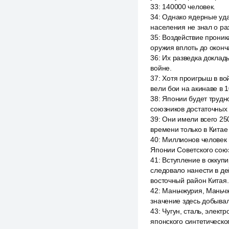
33
:
140000 человек.
34
:
Однако ядерные уда
населения не знал о ра
35
:
Воздействие проник
оружия вплоть до оконч
36
:
Их разведка доклад
войне.
37
:
Хотя проигрыш в во
вели бои на акинаве в 
38
:
Японии будет трудно
союзников достаточных 
39
:
Они имели всего 25
времени только в Китае
40
:
Миллионов человек в
Японии Советского сою
41
:
Вступление в оккуп
следовало нанести в д
восточный район Китая.
42
:
Маньчжурия, Маньчж
значение здесь добыва
43
:
Чугун, сталь, элек
японского синтетическо