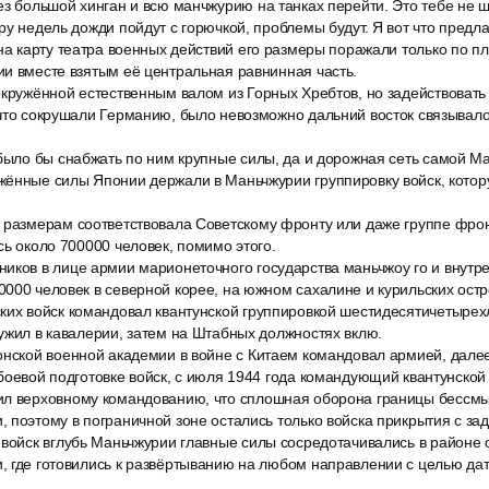
ез большой хинган и всю манчжурию на танках перейти. Это тебе не 
ру недель дожди пойдут с горючкой, проблемы будут. Я вот что предла
 на карту театра военных действий его размеры поражали только по 
и вместе взятым её центральная равнинная часть.
окружённой естественным валом из Горных Хребтов, но задействовать
 что сокрушали Германию, было невозможно дальний восток связывало
 было бы снабжать по ним крупные силы, да и дорожная сеть самой М
жённые силы Японии держали в Маньчжурии группировку войск, кото
 размерам соответствовала Советскому фронту или даже группе фронт
сь около 700000 человек, помимо этого.
иков в лице армии марионеточного государства маньчжоу го и внутр
000 человек в северной корее, на южном сахалине и курильских ост
ких войск командовал квантунской группировкой шестидесятичетырех
ужил в кавалерии, затем на Штабных должностях вклю.
онской военной академии в войне с Китаем командовал армией, дале
боевой подготовке войск, с июля 1944 года командующий квантунской
л верховному командованию, что сплошная оборона границы бессмы
 поэтому в пограничной зоне остались только войска прикрытия с за
 войск вглубь Маньчжурии главные силы сосредотачивались в районе 
, где готовились к развёртыванию на любом направлении с целью да