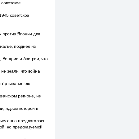
 советское
1945 советское
у против Японии для
йкалье, позднее из
 Венгрии и Австрии, что
не знали, что война
азвёртывание ею
еанском регионе, не
и, ядром которой в
мысленно предлагалось
ой, но предсказуемой