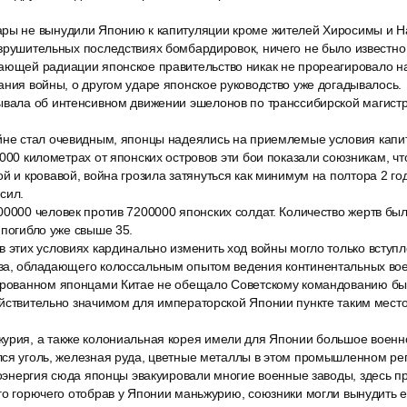
ры не вынудили Японию к капитуляции кроме жителей Хиросимы и Наг
зрушительных последствиях бомбардировок, ничего не было известно 
ающей радиации японское правительство никак не прореагировало н
ания войны, о другом ударе японское руководство уже догадывалось.
ывала об интенсивном движении эшелонов по транссибирской магистра
йне стал очевидным, японцы надеялись на приемлемые условия кап
1000 километрах от японских островов эти бои показали союзникам, чт
й и кровавой, война грозила затянуться как минимум на полтора 2 года
сил.
00000 человек против 7200000 японских солдат. Количество жертв бы
 погибло уже свыше 35.
 этих условиях кардинально изменить ход войны могло только вступл
за, обладающего колоссальным опытом ведения континентальных вое
ированном японцами Китае не обещало Советскому командованию быс
ействительно значимом для императорской Японии пункте таким место
урия, а также колониальная корея имели для Японии большое военн
лся уголь, железная руда, цветные металлы в этом промышленном ре
троэнергия сюда японцы эвакуировали многие военные заводы, здесь 
го горючего отобрав у Японии маньжурию, союзники могли вынудить е