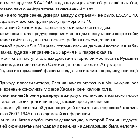
точной пруссии 5.04.1945, когда на улицах кёнигсберга ещё шли бои,
овало пакт о нейтралитете, заключённый с япо
тря на его подписание, доверия между 2 странами не было, ES1941PO
 дальнем востоке группировку примерно из 40
истанция 3 километра, гарнизон увеличивается вот здесь.
актически стала предупреждением японцам о вступлении ссср в войн
тские войска на дальнем востоке требовалось существенно.
очной пруссии 5 и 39 армии отправились на дальний восток, и в заба
акии, туда же направились 53 армия и 6 гвардейская та.
мели опыт наступательных действий в гористой местности в Румынии,
ловиях дальнего востока Самохин, я тебе побегаю. А ну марш.
победившие германский фашизм солдаты двигались на родину, они ещё 
 Прихода к власти гитлера, Япония начала агрессию в Маньчжурии, р
е, военные конфликты у озера Хасан и реки халхин гол в.
овой войны Япония развернула широкую экспансию в азиатско тихоок
стижения своих целей ни перед какими преступлениями.
 стало убедительной демонстрацией силы антигитлеровской коалици
союз 26.07.1945 на потсдамской конференции.
 англии и Китая опубликовали декларацию, в которой Японии недвус
ая ей окончательными ударами реакция на декларацию была нелогичн