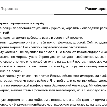
Пересказ
Расшифров
еренно продвигалась вперёд.
 бойцы перебегали от укрытия к укрытию, короткими очередями расч
рывай.
, красная армия добивала врага в восточной пруссии.
ять поддержите огнём. 3 тебя понял. Держись, дорогой. Сейчас дади
фронта маршал Василевский удовлетворённо отслеживал.
ту частей он не скупился на похвалы, но мало кто из Командиров и 
о мысленно маршал уже отбирает достойных для новой важной миссии
левского то, что мне придётся ехать на дальний восток, я впервые уз
сской операции сталин сказал, что мне будет поручено командовани
ойне с Японией.
льневосточную компанию против Японии объясняют имперскими амб
аторами участия ссср в войне с Японией стали союзники общая дого
нута на тегеранской конференции Василевский Александр Михайлови
нарию, мечтал стать агрономом или землемером, но в 1 мировую вой
ную встретил генерал майором в генеральном штабе красной армии с
еврале 45 заменил погибшего черняховского в качестве командующег