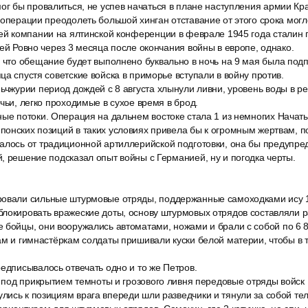
ог бы провалиться, не успев начаться в плане наступления армии Кр
 операции преодолеть большой хинган отставание от этого срока могл
сей компании на ялтинской конференции в феврале 1945 года сталин 
ией Ровно через 3 месяца после окончания войны в европе, однако.
, что обещание будет выполнено буквально в ночь на 9 мая была под
ца спустя советские войска в приморье вступали в войну против.
ьчжурии период дождей с 8 августа хлынули ливни, уровень воды в ре
учьи, легко проходимые в сухое время в брод.
ные потоки. Операция на дальнем востоке стала 1 из немногих Начат
понских позиций в таких условиях привела бы к огромным жертвам, п
алось от традиционной артиллерийской подготовки, она бы предупре
, решение подсказал опыт войны с Германией, ну и погодка черты.
ровали сильные штурмовые отряды, поддержанные самоходками ису
локировать вражеские доты, основу штурмовых отрядов составляли р
 бойцы, они вооружались автоматами, ножами и брали с собой по 6 8
ам и гимнастёркам солдаты пришивали куски белой материи, чтобы в 
едписывалось отвечать одно и то же Петров.
а под прикрытием темноты и грозового ливня передовые отряды войск
ись к позициям врага впереди шли разведчики и тянули за собой те