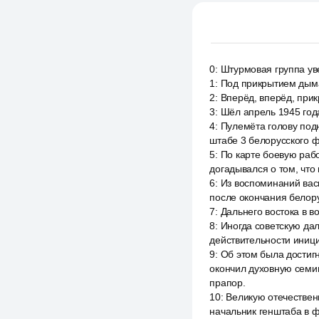
0
:
Штурмовая группа ув
1
:
Под прикрытием дыма
2
:
Вперёд, вперёд, прик
3
:
Шёл апрель 1945 года
4
:
Пулемёта голову подн
штабе 3 белорусского 
5
:
По карте боевую рабо
догадывался о том, чт
6
:
Из воспоминаний васи
после окончания белору
7
:
Дальнего востока в в
8
:
Иногда советскую да
действительности иници
9
:
Об этом была достиг
окончил духовную семи
прапор.
10
:
Великую отечествен
начальник генштаба в ф