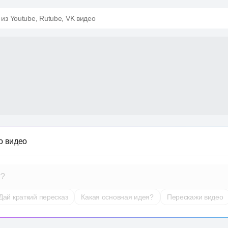
 из Youtube, Rutube, VK видео
о видео
т?
Дай краткий пересказ
Какая основная идея?
Перескажи видео