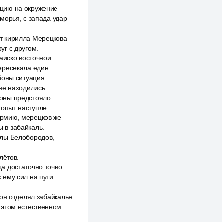
ацию на окружение
морья, с запада удар
т кирилла Мерецкова
уг с другом.
айско восточной
ересекала един.
йоны ситуация
не находились.
йоны предстояло
 опыт наступле.
армию, мерецков же
 в забайкаль.
алы Белобородов,
лётов.
а достаточно точно
 ему сил на пути
 он отделял забайкалье
 этом естественном