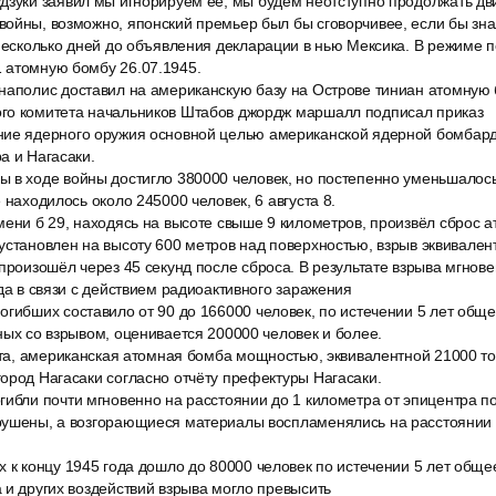
дзуки заявил мы игнорируем её, мы будем неотступно продолжать дв
ойны, возможно, японский премьер был бы сговорчивее, если бы знал
 несколько дней до объявления декларации в нью Мексика. В режиме 
 атомную бомбу 26.07.1945.
наполис доставил на американскую базу на Острове тиниан атомную
го комитета начальников Штабов джордж маршалл подписал приказ
ние ядерного оружия основной целью американской ядерной бомбар
а и Нагасаки.
 в ходе войны достигло 380000 человек, но постепенно уменьшалось
 находилось около 245000 человек, 6 августа 8.
мени б 29, находясь на высоте свыше 9 километров, произвёл сброс 
установлен на высоту 600 метров над поверхностью, взрыв эквивалент
произошёл через 45 секунд после сброса. В результате взрыва мгнов
ода в связи с действием радиоактивного заражения
огибших составило от 90 до 166000 человек, по истечении 5 лет общ
ных со взрывом, оценивается 200000 человек и более.
уста, американская атомная бомба мощностью, эквивалентной 21000 т
ород Нагасаки согласно отчёту префектуры Нагасаки.
ибли почти мгновенно на расстоянии до 1 километра от эпицентра по
рушены, а возгорающиеся материалы воспламенялись на расстоянии 
 к концу 1945 года дошло до 80000 человек по истечении 5 лет обще
 и других воздействий взрыва могло превысить