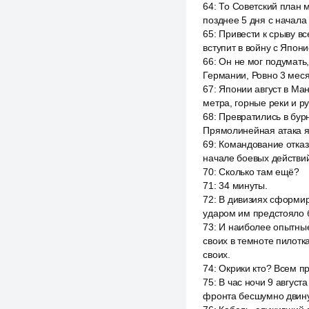
64
:
То Советский план м
позднее 5 дня с начала
65
:
Привести к срыву в
вступит в войну с Япон
66
:
Он не мог подумать
Германии, Ровно 3 меся
67
:
Японии август в Ман
метра, горные реки и р
68
:
Превратились в бур
Прямолинейная атака я
69
:
Командование отказ
начале боевых действий
70
:
Сколько там ещё?
71
:
34 минуты.
72
:
В дивизиях сформи
ударом им предстояло б
73
:
И наиболее опытные
своих в темноте пилотк
своих.
74
:
Окрики кто? Всем пр
75
:
В час ночи 9 август
фронта бесшумно двинул