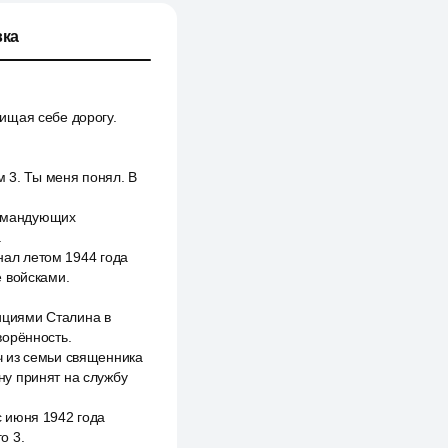
ка
ищая себе дорогу.
м 3. Ты меня понял. В
командующих
.
нал летом 1944 года
е войсками.
ициями Сталина в
ворённость.
ч из семьи священника
ну принят на службу
 июня 1942 года
о 3.