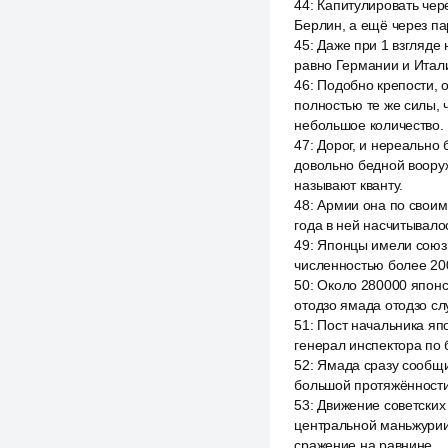
44
:
Капитулировать чер
Берлин, а ещё через па
45
:
Даже при 1 взгляде
равно Германии и Итали
46
:
Подобно крепости, 
полностью те же силы,
небольшое количество.
47
:
Дорог, и нереально
довольно бедной воору
называют кванту.
48
:
Армии она по своим
года в ней насчитывало
49
:
Японцы имели союзн
численностью более 200
50
:
Около 280000 японс
отодзо ямада отодзо сл
51
:
Пост начальника яп
генерал инспектора по 
52
:
Ямада сразу сообщи
большой протяжённости,
53
:
Движение советских
центральной маньжурии
сражение на равнине.