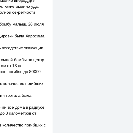
ижение вперёд для
, какие именно уда.
полной секретности
 бомбу малыш. 28 июля
дировки была Хиросима
 вследствие эвакуации
атомной бомбы на центр
ом от 13 до.
енно погибло до 80000
ее количество погибших
онн тротила была
чти все дома в радиусе
до 3 километров от
е количество погибших с