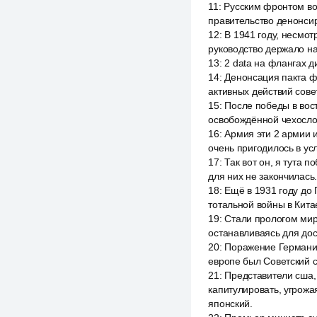
11
:
Русским фронтом вос
правительство денонсир
12
:
В 1941 году, несмо
руководство держало на
13
:
2 data на флангах д
14
:
Денонсация пакта ф
активных действий сове
15
:
После победы в вост
освобождённой чехослов
16
:
Армия эти 2 армии и
очень пригодилось в ус
17
:
Так вот он, я тута 
для них не закончилась.
18
:
Ещё в 1931 году до
тотальной войны в Кита
19
:
Стали прологом мир
останавливаясь для до
20
:
Поражение Германии
европе был Советский 
21
:
Представители сша,
капитулировать, угрож
японский.