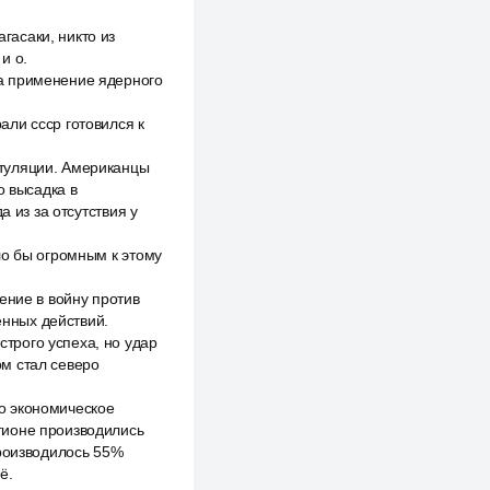
асаки, никто из
и о.
а применение ядерного
ли ссср готовился к
итуляции. Американцы
о высадка в
 из за отсутствия у
ло бы огромным к этому
ение в войну против
нных действий.
трого успеха, но удар
м стал северо
о экономическое
гионе производились
производилось 55%
ё.