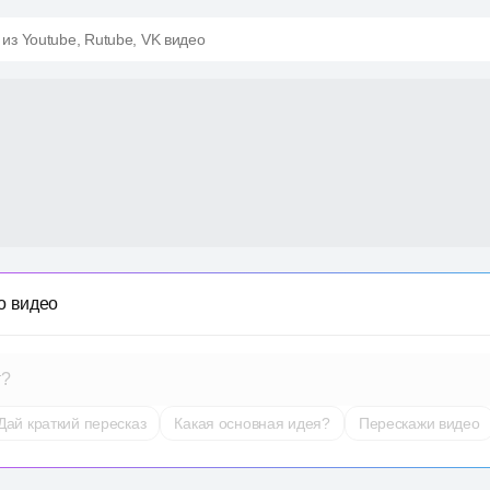
 из Youtube, Rutube, VK видео
о видео
т?
Дай краткий пересказ
Какая основная идея?
Перескажи видео