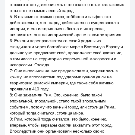
готского этого движения мало что знают о готах как таковых
готы это не вымышленный народ.
5
:
В отличие от всяких орков, хоббитов и эльфов, это
действительно, этот народ действительно существовал в
истории, и его история очень богата и интересна,
появляются они на исторической арене в начале христиан.
6
:
Era они переправляются со своей родины из
скандинавии через балтийское море в Восточную Европу и
дальше уже продвигают своё, продолжают своё движение,
в том числе на территорию современной малороссии и
новороссии. Отсюда
7
:
Они вытеснили наших предков славян, укоренились в
крыму, но впоследствии под ударами гуннов ушли на
территорию римской империи, где также себя активно
проявили в 410 году.
8
:
Они захватили Рим. Это, конечно, было такой
эпохальной, эпохальной, стало такой эпохальным
событием, потому что вечный город или столица Рима,
который тогда считался, столица мира.
9
:
Рим, который тогда считался, это было, конечно,
впервые, чтобы варвары смогли захватить этот город.
Впоследствии они организовали несколько своих