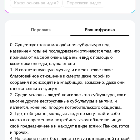
Какая основная идея?
Перескажи видео
Пересказ
Расшифровка
0
:
Существует такая молодёжная субкультура под
названием готы её последователи отличаются тем, что
принимают на себя очень мрачный вид с помощью
косметики одежды, слушают они.
1
:
И соответствующую музыку, и имеют некое такое
благоговейное отношение к смерти даже порой их
собрания происходят на кладбищах, возможно, даже они
ответственны за суицид.
2
:
Среди молодых людей появилась эта субкультура, как и
многие другие деструктивные субкультуры в англии, и
является, конечно, плодом потребительского общества.
3
:
Где, в общем то, молодые люди не могут найти себе
место в современном потребительском обществе, ищут
своё предназначение и находят в виде всяких Панков, готов
и прочих.
4
:
Но, скорее всего, большинство из участников этой готской