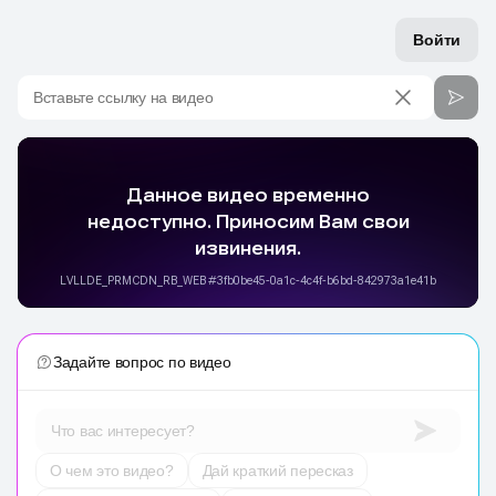
Войти
Вставьте ссылку на видео
Задайте вопрос по видео
Что вас интересует?
О чем это видео?
Дай краткий пересказ