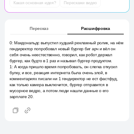
Какая основная идея?
Перескажи видео
Пересказ
Расшифровка
0
:
Макдональдс выпустил худший рекламный ролик, на нём
гендиректор попробовал новый бургер биг арч и вёл он
себя очень неестественно, говорил, как робот держал
бургер, как будто в 1 раз и называл бургер продуктом.
1
:
А когда пришло время попробовать, он слегка откусил
булку, и все, реакция интернета была очень злой, в
комментариях писали ни 1 гендиректор не ест фастфуд,
как только камера выключится, бургер отправится в
мусорное ведро, а потом люди нашли данные о его
зарплате 20.