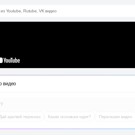
 из Youtube, Rutube, VK видео
о видео
т?
Дай краткий пересказ
Какая основная идея?
Перескажи видео