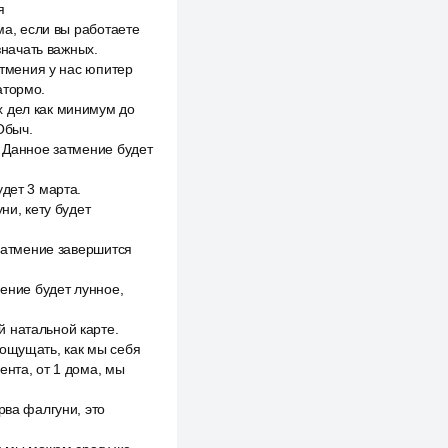
я
ма, если вы работаете
значать важных.
атмения у нас юпитер
атормо.
х дел как минимум до
Обыч.
. Данное затмение будет
дет 3 марта.
ни, кету будет
 затмение завершится
мение будет лунное,
 натальной карте.
 ощущать, как мы себя
ента, от 1 дома, мы
рва фалгуни, это