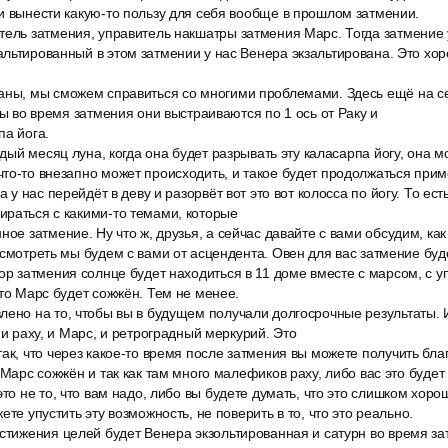
и вынести какую-то пользу для себя вообще в прошлом затмении.
тель затмения, управитель накшатры затмения Марс. Тогда затмение
льтированный в этом затмении у нас Венера экзальтирована. Это хор
аны, мы сможем справиться со многими проблемами. Здесь ещё на 
ты во время затмения они выстраиваются по 1 ось от Раку и
па йога.
аждый месяц луна, когда она будет разрывать эту каласарпа йогу, она 
то-то внезапно может происходить, и такое будет продолжаться при
а у нас перейдёт в деву и разорвёт вот это вот колосса по йогу. То ест
ираться с какими-то темами, которые
ное затмение. Ну что ж, друзья, а сейчас давайте с вами обсудим, ка
 смотреть мы будем с вами от асцендента. Овен для вас затмение буде
ор затмения солнце будет находиться в 11 доме вместе с марсом, с 
что Марс будет сожжён. Тем не менее.
лено на то, чтобы вы в будущем получали долгосрочные результаты. 
 и раху, и Марс, и ретроградный меркурий. Это
ак, что через какое-то время после затмения вы можете получить бл
 Марс сожжён и так как там много малефиков раху, либо вас это будет 
это не то, что вам надо, либо вы будете думать, что это слишком хоро
ете упустить эту возможность, не поверить в то, что это реально.
стижения целей будет Венера экзольтированная и сатурн во время за