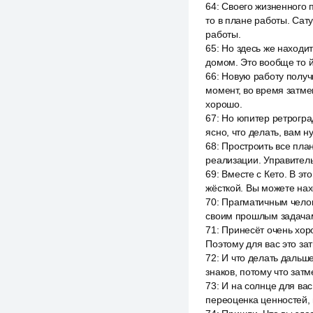
64
:
Своего жизненного 
то в плане работы. Сат
работы.
65
:
Но здесь же находит
домом. Это вообще то й
66
:
Новую работу получ
момент, во время затме
хорошо.
67
:
Но юпитер ретрогра
ясно, что делать, вам 
68
:
Простроить все план
реализации. Управитель 
69
:
Вместе с Кето. В эт
жёсткой. Вы можете нах
70
:
Прагматичным челове
своим прошлым задачам 
71
:
Принесёт очень хоро
Поэтому для вас это за
72
:
И что делать дальше
знаков, потому что зат
73
:
И на солнце для вас
переоценка ценностей, 