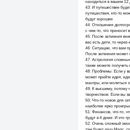
находиться в вашем 12 
43
:
И путешествие будет
путешествия, кто-то мо
будут хорошие
44
:
Отношения долгосроч
с чем-то, что приносит
45
:
После затмения вни
вас есть дети, то через
46
:
Ситуации, что вам п
После затмения может о
47
:
Астрология сложных 
также можете получить 
48
:
Проблемы. Если у в
может прийти идея, иде
мантры, или молиться 
49
:
К высшему, потому ч
творчеством. Если вы з
50
:
Что-то новое для се
наиболее ярко проигрыв
51
:
Финансов, что-то, ч
будут в 4 доме. И это 
52
:
Очень сложный эмоци
там будет раху Марс, с