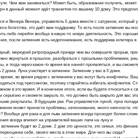
пути. Чем вам заниматься? Может быть, образование получить, может 
урн в данный момент идёт транзитом по вашему 10 дому. Это предпол
ся и Венера Венера, управитель 5 дома вместе с сатурном, который у
ога богатства, это даёт вам поддержку. То есть после затмения вы мо
ить либо перейти вообще в какую-то новую деятельность. Это хороши
ния, после затмения есть недопонимание, есть поддержка юпитера в 
дный, меркурий ретроградный прежде чем вы совершите прорыв, пре
нужно вернуться в прошлое, разобраться с прошлыми проблемами, ре
ы, и тогда через какое-то время все начнёт проявляться, и вы сможет
2 дома. Луна участвует в затмении. Затмение у вас в 3 доме.
о время, во время рядом с затмением у вас могут быть конфликты. Ва
одиться под прессингом, поэтому старайтесь избегать конфликтов. С
ком в это время. И в конечном итоге, если вы будете относиться к с
серьёзно и сможете закрыть то, что должно быть закрыто для вас это
шие результаты. В будущем рак. Рак управляется луной, луна попадае
тмение может принести проблемы, непонимание, много неясности, что
? Вообще для рака и для льва затмения всегда проходят более сложн
мения всегда влияют на управителей ваших лагм на луну и
 затмение будет во 2 доме. 2 дом это ценности, это семья, это финан
переоценка себя, своего места в этом мире. Для чего вы сюда?