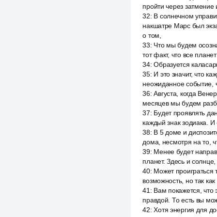
пройти через затмение 
32
:
В солнечном управи
накшатре Марс был экза
о том,
33
:
Что мы будем осозн
тот факт, что все плане
34
:
Образуется каласар
35
:
И это значит, что к
неожиданное событие, ч
36
:
Августа, когда Венер
месяцев мы будем разб
37
:
Будет проявлять дан
каждый знак зодиака. И
38
:
В 5 доме и диспозит
дома, несмотря на то, 
39
:
Менее будет направ
планет. Здесь и солнце,
40
:
Может проиграться т
возможность, но так как
41
:
Вам покажется, что 
правдой. То есть вы мож
42
:
Хотя энергия для до