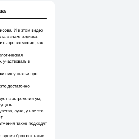
ка
исова. И в этом видео
та в знаке зодиака.
ть про затмение, как
ологическая
, участвовать в
ки пишу статьи про
 это достаточно
ует в астрологии ум,
щущать
вства, луна, у нас это
ет
атмения также подходят
 время брак вот такие