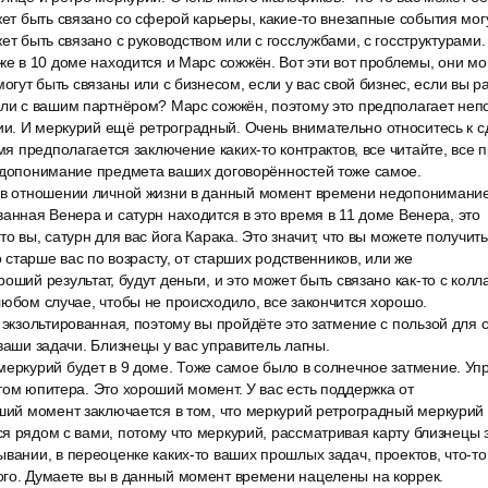
жет быть связано со сферой карьеры, какие-то внезапные события мог
ет быть связано с руководством или с госслужбами, с госструктурами.
же в 10 доме находится и Марс сожжён. Вот эти вот проблемы, они мо
могут быть связаны или с бизнесом, если у вас свой бизнес, если вы р
или с вашим партнёром? Марс сожжён, поэтому это предполагает неп
. И меркурий ещё ретроградный. Очень внимательно относитесь к сд
емя предполагается заключение каких-то контрактов, все читайте, все
недопонимание предмета ваших договорённостей тоже самое.
 в отношении личной жизни в данный момент времени недопонимание
ванная Венера и сатурн находится в это время в 11 доме Венера, это
то вы, сатурн для вас йога Карака. Это значит, что вы можете получит
то старше вас по возрасту, от старших родственников, или же
оший результат, будут деньги, и это может быть связано как-то с кол
любом случае, чтобы не происходило, все закончится хорошо.
 экзольтированная, поэтому вы пройдёте это затмение с пользой для 
 ваши задачи. Близнецы у вас управитель лагны.
еркурий будет в 9 доме. Тоже самое было в солнечное затмение. Упр
том юпитера. Это хороший момент. У вас есть поддержка от
оший момент заключается в том, что меркурий ретроградный меркурий
я рядом с вами, потому что меркурий, рассматривая карту близнецы э
вании, в переоценке каких-то ваших прошлых задач, проектов, что-то
ого. Думаете вы в данный момент времени нацелены на коррек.