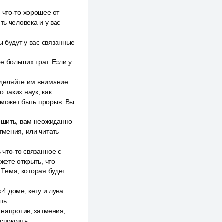
 что-то хорошее от
ть человека и у вас
ы будут у вас связанные
е больших трат. Если у
 уделяйте им внимание.
 таких наук, как
х может быть прорыв. Вы
решить, вам неожиданно
тмения, или читать
 что-то связанное с
жете открыть, что
. Тема, которая будет
 4 доме, кету и луна
ыть
 напротив, затмения,
спокоить.