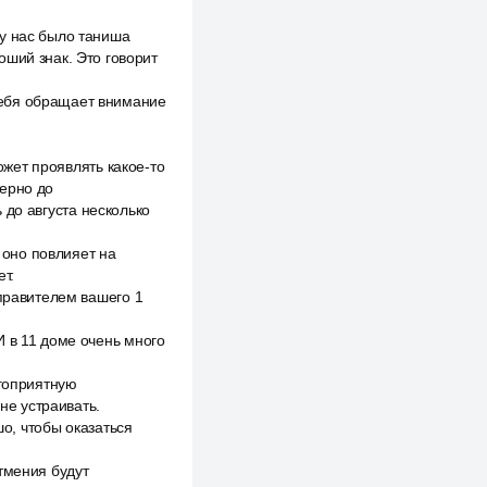
 у нас было таниша
оший знак. Это говорит
себя обращает внимание
может проявлять какое-то
мерно до
ь до августа несколько
к оно повлияет на
т.
управителем вашего 1
И в 11 доме очень много
агоприятную
не устраивать.
шо, чтобы оказаться
тмения будут