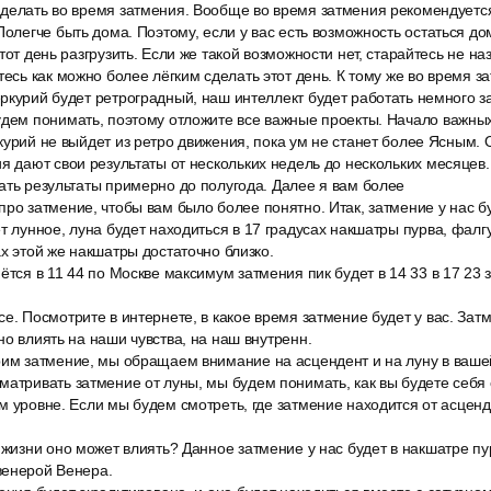
 делать во время затмения. Вообще во время затмения рекомендуетс
Полегче быть дома. Поэтому, если у вас есть возможность остаться до
тот день разгрузить. Если же такой возможности нет, старайтесь не на
тесь как можно более лёгким сделать этот день. К тому же во время з
ркурий будет ретроградный, наш интеллект будет работать немного з
удем понимать, поэтому отложите все важные проекты. Начало важны
курий не выйдет из ретро движения, пока ум не станет более Ясным. 
я дают свои результаты от нескольких недель до нескольких месяцев
ать результаты примерно до полугода. Далее я вам более
ро затмение, чтобы вам было более понятно. Итак, затмение у нас бу
т лунное, луна будет находиться в 17 градусах накшатры пурва, фалгу
ах этой же накшатры достаточно близко.
ётся в 11 44 по Москве максимум затмения пик будет в 14 33 в 17 23
е. Посмотрите в интернете, в какое время затмение будет у вас. Зат
но влиять на наши чувства, на наш внутренн.
рим затмение, мы обращаем внимание на асцендент и на луну в вашей
матривать затмение от луны, мы будем понимать, как вы будете себя
м уровне. Если мы будем смотреть, где затмение находится от асценд
 жизни оно может влиять? Данное затмение у нас будет в накшатре пу
венерой Венера.