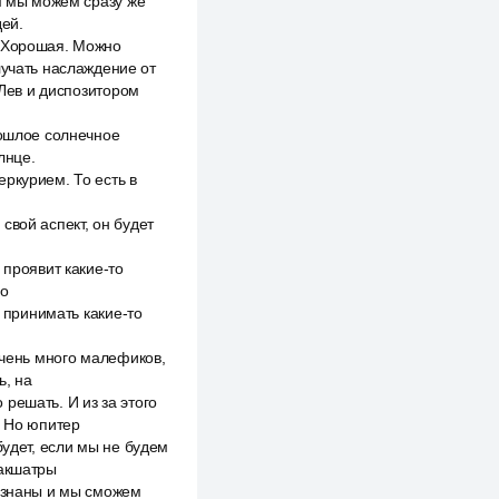
ом мы можем сразу же
ей.
. Хорошая. Можно
лучать наслаждение от
 Лев и диспозитором
рошлое солнечное
лнце.
ркурием. То есть в
свой аспект, он будет
 проявит какие-то
но
, принимать какие-то
очень много малефиков,
ь, на
решать. И из за этого
. Но юпитер
будет, если мы не будем
накшатры
сознаны и мы сможем