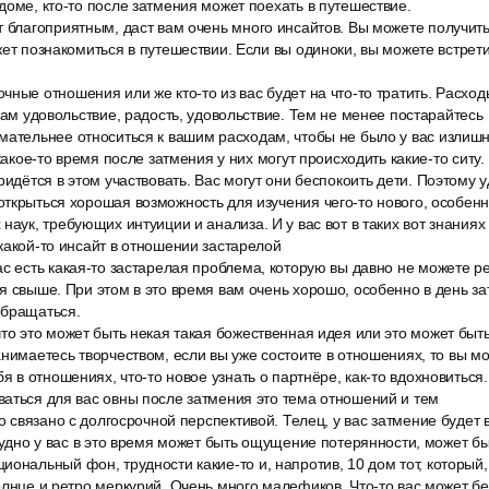
доме, кто-то после затмения может поехать в путешествие.
 благоприятным, даст вам очень много инсайтов. Вы можете получить
жет познакомиться в путешествии. Если вы одиноки, вы можете встрети
ные отношения или же кто-то из вас будет на что-то тратить. Расход
 вам удовольствие, радость, удовольствие. Тем не менее постарайтесь
мательнее относиться к вашим расходам, чтобы не было у вас излишн
 какое-то время после затмения у них могут происходить какие-то ситу.
ридётся в этом участвовать. Вас могут они беспокоить дети. Поэтому
ткрыться хорошая возможность для изучения чего-то нового, особенно
наук, требующих интуиции и анализа. И у вас вот в таких вот знания
какой-то инсайт в отношении застарелой
ас есть какая-то застарелая проблема, которую вы давно не можете 
я свыше. При этом в это время вам очень хорошо, особенно в день за
обращаться.
то это может быть некая такая божественная идея или это может быть
анимаетесь творчеством, если вы уже состоите в отношениях, то вы мо
бя в отношениях, что-то новое узнать о партнёре, как-то вдохновиться
аться для вас овны после затмения это тема отношений и тем
то связано с долгосрочной перспективой. Телец, у вас затмение будет в
трудно у вас в это время может быть ощущение потерянности, может б
ональный фон, трудности какие-то и, напротив, 10 дом тот, который,
олнце и ретро меркурий. Очень много малефиков. Что-то вас может бе