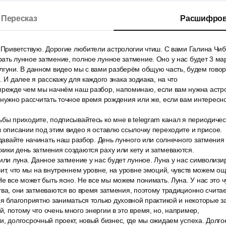
Пересказ
Расшифров
 Приветствую. Дорогие любители астрологии чтиш. С вами Галина Чиб
ать лунное затмение, полное лунное затмение. Оно у нас будет 3 мар
гуни. В данном видео мы с вами разберём общую часть, будем говори
. И далее я расскажу для каждого знака зодиака, на что
прежде чем мы начнём наш разбор, напоминаю, если вам нужна астр
 нужно рассчитать точное время рождения или же, если вам интересно
бы приходите, подписывайтесь ко мне в telegram канал я периодичес
в описании под этим видео я оставлю ссылочку переходите и присое.
 давайте начинать наш разбор. День лунного или солнечного затмения
ики день затмения создаются раху или кету и затмеваются.
или луна. Данное затмение у нас будет лунное. Луна у нас символизир
чит, что мы на внутреннем уровне, на уровне эмоций, чувств можем о
Не все может быть ясно. Не все мы можем понимать. Луна. У нас это чу
тва, они затмеваются во время затмения, поэтому традиционно счита
я благоприятно заниматься только духовной практикой и некоторые з
, потому что очень много энергии в это время, но, например,
, долгосрочный проект, новый бизнес, где мы ожидаем успеха. Долгое