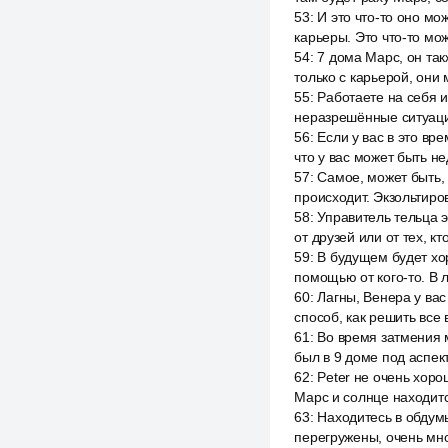
53
:
И это что-то оно мо
карьеры. Это что-то мож
54
:
7 дома Марс, он так
только с карьерой, они 
55
:
Работаете на себя 
неразрешённые ситуации
56
:
Если у вас в это вр
что у вас может быть 
57
:
Самое, может быть,
происходит. Экзольтиро
58
:
Управитель тельца э
от друзей или от тех, к
59
:
В будущем будет хор
помощью от кого-то. В 
60
:
Лагны, Венера у вас
способ, как решить все
61
:
Во время затмения м
был в 9 доме под аспек
62
:
Peter не очень хор
Марс и солнце находитс
63
:
Находитесь в обдумы
перегружены, очень мн