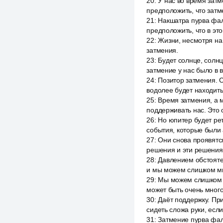
20
:
У нас во время затм
предположить, что зат
21
:
Накшатра пурва фал
предположить, что в эт
22
:
Жизни, несмотря на 
затмения.
23
:
Будет солнце, солнц
затмение у нас было в 
24
:
Позитор затмения. 
водолее будет находить
25
:
Время затмения, а м
поддерживать нас. Это 
26
:
Но юпитер будет рет
события, которые были 
27
:
Они снова проявятся
решения и эти решения,
28
:
Давлением обстоятел
и мы можем слишком мн
29
:
Мы можем слишком си
может быть очень много
30
:
Даёт поддержку. При
сидеть сложа руки, есл
31
:
Затмение пурва фал