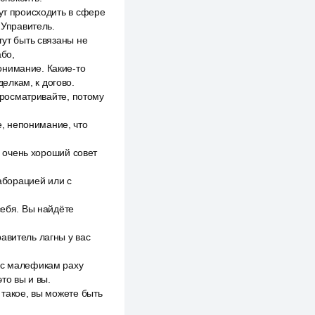
ут происходить в сфере
 Управитель.
гут быть связаны не
або,
онимание. Какие-то
елкам, к догово.
 просматривайте, потому
, непонимание, что
ь очень хороший совет
лаборацией или с
себя. Вы найдёте
авитель лагны у вас
 с малефикам раху
то вы и вы.
 такое, вы можете быть