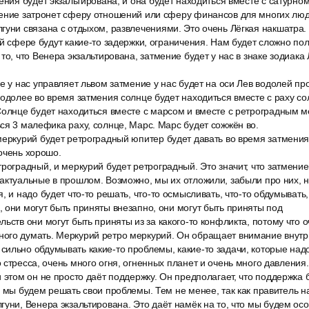
ения будет экзальтирована, и она будет находиться вместе с сатурн
мение затронет сферу отношений или сферу финансов для многих люд
гуни связана с отдыхом, развлечениями. Это очень Лёгкая накшатра
ой сфере будут какие-то задержки, ограничения. Нам будет сложно по
то, что Венера экзальтирована, затмение будет у нас в знаке зодиака
е у нас управляет львом затмение у нас будет на оси Лев водолей п
водолее во время затмения солнце будет находиться вместе с раху со
Солнце будет находиться вместе с марсом и вместе с ретроградным ме
ся 3 малефика раху, солнце, Марс. Марс будет сожжён во.
еркурий будет ретроградный юпитер будет давать во время затмения 
очень хорошо.
роградный, и меркурий будет ретроградный. Это значит, что затмение
актуальные в прошлом. Возможно, мы их отложили, забыли про них, 
, и надо будет что-то решать, что-то осмысливать, что-то обдумывать
 они могут быть приняты внезапно, они могут быть приняты под
ьств они могут быть приняты из за какого-то конфликта, потому что 
ого думать. Меркурий ретро меркурий. Он обращает внимание внутр
льно обдумывать какие-то проблемы, какие-то задачи, которые надо 
 стресса, очень много огня, огненных планет и очень много давления
 этом он не просто даёт поддержку. Он предполагает, что поддержка 
и мы будем решать свои проблемы. Тем не менее, так как правитель 
гуни, Венера экзальтирована. Это даёт намёк на то, что мы будем о