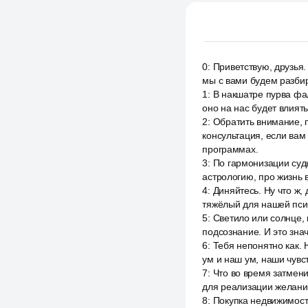
0
:
Приветствую, друзья.
мы с вами будем разбир
1
:
В накшатре пурва фал
оно на нас будет влиять
2
:
Обратить внимание, 
консультация, если вам
программах.
3
:
По гармонизации судь
астрологию, про жизнь 
4
:
Диняйтесь. Ну что ж,
тяжёлый для нашей псих
5
:
Светило или солнце, 
подсознание. И это зна
6
:
Тебя непонятно как. 
ум и наш ум, наши чувс
7
:
Что во время затмени
для реализации желаний
8
:
Покупка недвижимости