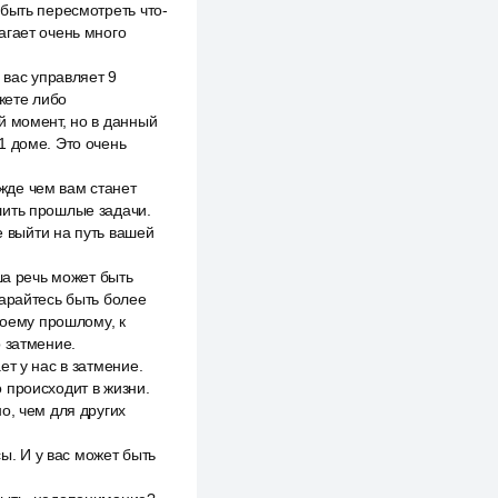
быть пересмотреть что-
агает очень много
 вас управляет 9
жете либо
й момент, но в данный
1 доме. Это очень
жде чем вам станет
шить прошлые задачи.
е выйти на путь вашей
ша речь может быть
тарайтесь быть более
воему прошлому, к
 затмение.
т у нас в затмение.
 происходит в жизни.
о, чем для других
сы. И у вас может быть