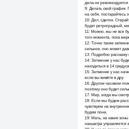
дела не рекомендуется
9
:
Делать свой график. 
на себя, постарайтесь э
10
:
Дел, сделок. Старай
будет ретроградный, ме
11
:
Можно, мы не все б
того момента, пока мер
12
:
Точно также затмени
сильное, оно может дав
13
:
Подробно расскажу п
14
:
Затмение у нас буде
находиться в 14 градус
15
:
Затмение у нас начн
если вы живёте в дру.
16
:
Другом часовом пояс
поэтому оно будет силь
17
:
Мир, когда мы смот
18
:
Если мы будем расс
чувствуем на внутренне
будем пони.
19
:
Мать, на какие зоны
накшатра управляется 