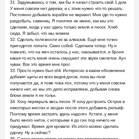
31
:
Задумываюсь о том, как бы я начал строить свой 1 дом.
У меня совсем нет дерева, и с этим нужно что-то решать.
Постоянно добывать корабли не вариант. Мне где-то нужно
раздобыть, саженец. Я понятия не имею, как мы это
сделаем, когда у нас здесь только земля и песок. Хлеб
сюда. Я забыл, что мы можем
32
:
Сделать полезности из за алмазов. Ещё мне точно
пригодится лопата. Само собой. Сделаем топор. Ну и
повезло, что на меч осталось у нас, оказывается, и броня
какая-то есть меня очень смущают эти звуки скелетов. Ауч
чувак. Все это время мне прос.
33
:
Просто нужен был shit. Интересно в каком обновлении
добавят щиты из всех видов досок, пока вы лохи
получается да, я тоже пока лох, потому что у меня совсем
ничего нет, но мы это дело исправляем, добывая снова
блоки земли я не тольк.
34
:
Хочу перекрыть весь песок. Я хочу достроить Остров в
некоторых местах и заодно после этого добавить рельеф.
Поэтому время застрять здесь надолго. Кстати, у меня
было много ниток, с которыми я до сих пор ничего не
придумал. Время для кровати. Из этого можно сделать
удочку. Ну а сейчас?
35
:
Самое время питаться местными морепродуктами.