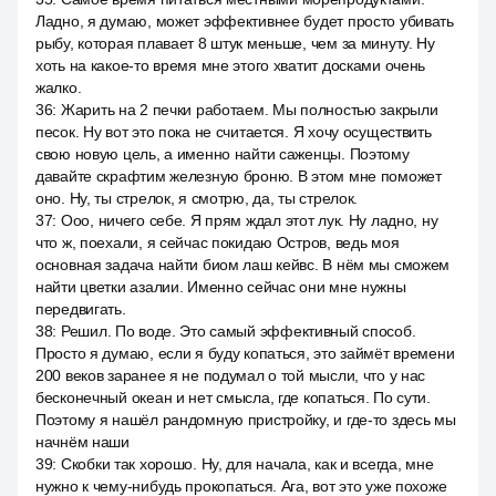
Ладно, я думаю, может эффективнее будет просто убивать
рыбу, которая плавает 8 штук меньше, чем за минуту. Ну
хоть на какое-то время мне этого хватит досками очень
жалко.
36
:
Жарить на 2 печки работаем. Мы полностью закрыли
песок. Ну вот это пока не считается. Я хочу осуществить
свою новую цель, а именно найти саженцы. Поэтому
давайте скрафтим железную броню. В этом мне поможет
оно. Ну, ты стрелок, я смотрю, да, ты стрелок.
37
:
Ооо, ничего себе. Я прям ждал этот лук. Ну ладно, ну
что ж, поехали, я сейчас покидаю Остров, ведь моя
основная задача найти биом лаш кейвс. В нём мы сможем
найти цветки азалии. Именно сейчас они мне нужны
передвигать.
38
:
Решил. По воде. Это самый эффективный способ.
Просто я думаю, если я буду копаться, это займёт времени
200 веков заранее я не подумал о той мысли, что у нас
бесконечный океан и нет смысла, где копаться. По сути.
Поэтому я нашёл рандомную пристройку, и где-то здесь мы
начнём наши
39
:
Скобки так хорошо. Ну, для начала, как и всегда, мне
нужно к чему-нибудь прокопаться. Ага, вот это уже похоже