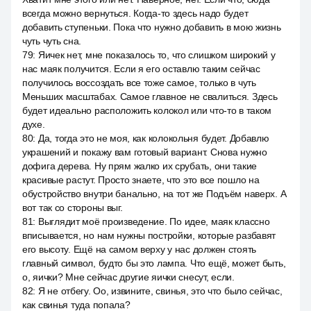
всегда можно вернуться. Когда-то здесь надо будет
добавить ступеньки. Пока что нужно добавить в мою жизнь
чуть чуть сна.
79
:
Яичек нет, мне показалось то, что слишком широкий у
нас маяк получится. Если я его оставлю таким сейчас
получилось воссоздать все тоже самое, только в чуть
Меньших масштабах. Самое главное не свалиться. Здесь
будет идеально расположить колокол или что-то в таком
духе.
80
:
Да, тогда это не моя, как колокольня будет. Добавлю
украшений и покажу вам готовый вариант. Снова нужно
дофига дерева. Ну прям жалко их срубать, они такие
красивые растут. Просто знаете, что это все пошло на
обустройство внутри банально, на тот же Подъём наверх. А
вот так со стороны выг.
81
:
Выглядит моё произведение. По идее, маяк классно
вписывается, но нам нужны постройки, которые разбавят
его высоту. Ещё на самом верху у нас должен стоять
главный символ, будто бы это лампа. Что ещё, может быть,
о, яички? Мне сейчас другие яички снесут, если.
82
:
Я не отбегу. Оо, извините, свинья, это что было сейчас,
как свинья туда попала?