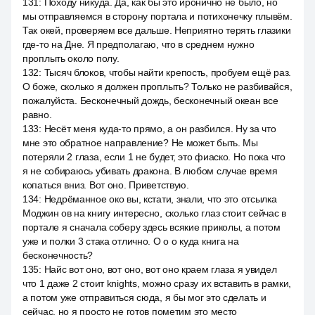
131
:
Походу никуда. Да, как бы это иронично не было, но
мы отправляемся в сторону портала и потихонечку плывём.
Так окей, проверяем все дальше. Неприятно терять глазики
где-то на Дне. Я предполагаю, что в среднем нужно
проплыть около полу.
132
:
Тысяч блоков, чтобы найти крепость, пробуем ещё раз.
О боже, сколько я должен проплыть? Только не разбивайся,
пожалуйста. Бесконечный дождь, бесконечный океан все
равно.
133
:
Несёт меня куда-то прямо, а он разбился. Ну за что
мне это обратное направление? Не может быть. Мы
потеряли 2 глаза, если 1 не будет, это фиаско. Но пока что
я не собираюсь убивать дракона. В любом случае время
копаться вниз. Вот оно. Приветствую.
134
:
Недрёманное око вы, кстати, знали, что это отсылка
Моджин ов на книгу интересно, сколько глаз стоит сейчас в
портале я сначала соберу здесь всякие приколы, а потом
уже и полки 3 стака отлично. O o o куда книга на
бесконечность?
135
:
Найс вот оно, вот оно, вот оно краем глаза я увидел
что 1 даже 2 стоит knights, можно сразу их вставить в рамки,
а потом уже отправиться сюда, я бы мог это сделать и
сейчас, но я просто не готов пометим это место