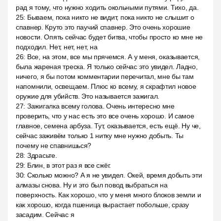
рад я тому, что нужно ходить окольными путями. Тихо, да.
25
:
Бываем, пока никто не видит, пока никто не слышит о
спавнер. Круто это паучий спавнер. Это очень хорошие
новости. Опять сейчас будет битва, чтобы просто ко мне не
подходил. Нет, нет, нет, на
26
:
Все, на этом, все мы прячемся. А у меня, оказывается,
была жареная треска. Я только сейчас это увидел. Ладно,
ничего, я бы потом комментарии перечитал, мне бы там
напомнили, освещаем. Плюс ко всему, я скрафтил новое
оружие для убийств. Это называется зажигал.
27
:
Зажигалка всему голова. Очень интересно мне
проверить, что у нас есть это все очень хорошо. И самое
главное, семена арбуза. Тут, оказывается, есть ещё. Ну че,
сейчас заживём только 1 нитку мне нужно добыть. Ты
почему не спавнишься?
28
:
Здрасьте.
29
:
Блин, в этот раз я все сжёг.
30
:
Сколько можно? А я не увидел. Окей, время добыть эти
алмазы снова. Ну и это был повод выбраться на
поверхность. Как хорошо, что у меня много блоков земли и
как хорошо, когда пшеница вырастает побольше, сразу
засадим. Сейчас я