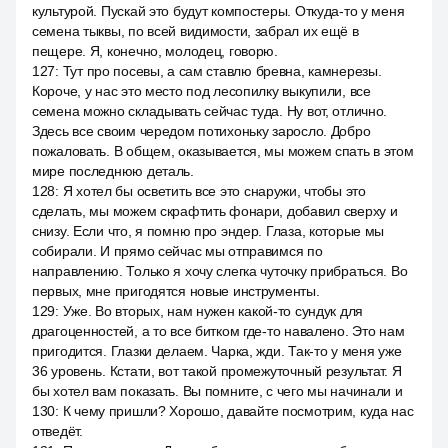
культурой. Пускай это будут компостеры. Откуда-то у меня
семена тыквы, по всей видимости, забрал их ещё в
пещере. Я, конечно, молодец, говорю.
127
:
Тут про посевы, а сам ставлю бревна, камнерезы.
Короче, у нас это место под лесопилку выкупили, все
семена можно складывать сейчас туда. Ну вот, отлично.
Здесь все своим чередом потихоньку заросло. Добро
пожаловать. В общем, оказывается, мы можем спать в этом
мире последнюю деталь.
128
:
Я хотел бы осветить все это снаружи, чтобы это
сделать, мы можем скрафтить фонари, добавил сверху и
снизу. Если что, я помню про эндер. Глаза, которые мы
собирали. И прямо сейчас мы отправимся по
направлению. Только я хочу слегка чуточку прибраться. Во
первых, мне пригодятся новые инструменты.
129
:
Уже. Во вторых, нам нужен какой-то сундук для
драгоценностей, а то все битком где-то навалено. Это нам
пригодится. Глазки делаем. Чарка, жди. Так-то у меня уже
36 уровень. Кстати, вот такой промежуточный результат. Я
бы хотел вам показать. Вы помните, с чего мы начинали и
130
:
К чему пришли? Хорошо, давайте посмотрим, куда нас
отведёт.