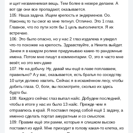
и щит незаменимая вещь. Тем более в незере делаем. А
вот где они все пропадают, оказывается.
105
:
Наша задача. Ищем крепость и эндерменов. Оо.
Наконец то ты смог ко мне тепнул. Отлично. Это 1 глаз.
Главное, что по пути хотя бы 1 цель выполняется. Я их
встречаю.
106
:
Это было опасно, но у нас 2 глаз издалека я увидел
что-то похожее на крепость. Здравствуйте, а Никита выйдет.
Зачем я в каждом ролике придумываю какие-то рандомные
имена. Потом мне пишут в комментарии. О, это я часто мне
везёт, но это меч даже
107
:
Не на добычу. Ну, давай мы ещё в лаве поплаваем,
правильно? А у вас, оказывается, есть братья по соседству.
10 штук должно хватить. Сейчас я в искажённом лесу, чтобы
добить глаза. О, боги, вы посмотрите, сколько их здесь
будто бы.
108
:
Каждого сейчас глаз выпал найс. Добудем последний,
чтобы в итоге у нас их было 13 найс. Прежде чем я
отправлюсь в край. Я поставил перед собой ещё 1 задачу, а
именно сделать портал аккуратным и со смыслом.
109
:
Правим ещё эти рамки, которые я слишком высоко
поставил из идей. Мне приходит в голову какая-то клетка, из