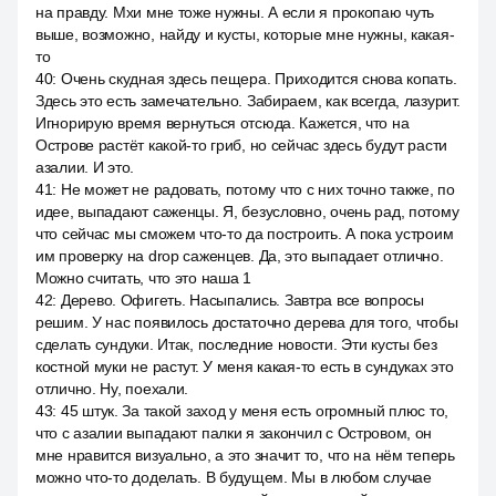
на правду. Мхи мне тоже нужны. А если я прокопаю чуть
выше, возможно, найду и кусты, которые мне нужны, какая-
то
40
:
Очень скудная здесь пещера. Приходится снова копать.
Здесь это есть замечательно. Забираем, как всегда, лазурит.
Игнорирую время вернуться отсюда. Кажется, что на
Острове растёт какой-то гриб, но сейчас здесь будут расти
азалии. И это.
41
:
Не может не радовать, потому что с них точно также, по
идее, выпадают саженцы. Я, безусловно, очень рад, потому
что сейчас мы сможем что-то да построить. А пока устроим
им проверку на drop саженцев. Да, это выпадает отлично.
Можно считать, что это наша 1
42
:
Дерево. Офигеть. Насыпались. Завтра все вопросы
решим. У нас появилось достаточно дерева для того, чтобы
сделать сундуки. Итак, последние новости. Эти кусты без
костной муки не растут. У меня какая-то есть в сундуках это
отлично. Ну, поехали.
43
:
45 штук. За такой заход у меня есть огромный плюс то,
что с азалии выпадают палки я закончил с Островом, он
мне нравится визуально, а это значит то, что на нём теперь
можно что-то доделать. В будущем. Мы в любом случае