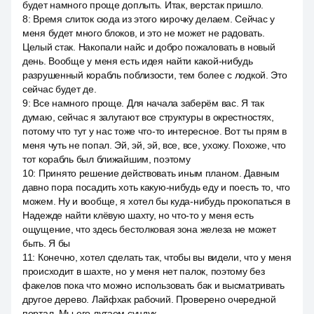
будет намного проще доплыть. Итак, верстак пришло.
8
:
Время слиток сюда из этого кирочку делаем. Сейчас у
меня будет много блоков, и это не может не радовать.
Целый стак. Накопали найс и добро пожаловать в новый
день. Вообще у меня есть идея найти какой-нибудь
разрушенный корабль поблизости, тем более с лодкой. Это
сейчас будет де.
9
:
Все намного проще. Для начала заберём вас. Я так
думаю, сейчас я залутают все структуры в окрестностях,
потому что тут у нас тоже что-то интересное. Вот ты прям в
меня чуть не попал. Эй, эй, эй, все, все, ухожу. Похоже, что
тот корабль был ближайшим, поэтому
10
:
Принято решение действовать иным планом. Давным
давно пора посадить хоть какую-нибудь еду и поесть то, что
можем. Ну и вообще, я хотел бы куда-нибудь прокопаться в
Надежде найти клёвую шахту, но что-то у меня есть
ощущение, что здесь бестолковая зона железа не может
быть. Я бы
11
:
Конечно, хотел сделать так, чтобы вы видели, что у меня
происходит в шахте, но у меня нет палок, поэтому без
факелов пока что можно использовать бак и высматривать
другое дерево. Лайфхак рабочий. Проверено очередной
портал. Мы его лутаем сундук.