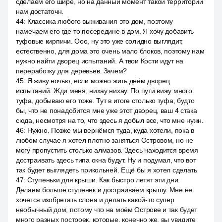
сделаем его шире, но на данный момент такой территории
нам достаточн.
44
:
Классика любого выживания это дом, поэтому
намечаем его где-то посередине в дом. Я хочу добавить
туфовые кирпичи. Ооо, ну это уже солидно выглядит,
естественно, для дома это очень мало блоков, поэтому нам
нужно найти дворец испытаний. А твои Кости идут на
переработку для деревьев. Зачем?
45
:
Я живу ночью, если можно жить днём дворец
испытаний. Жди меня, нихау нихау. По пути вижу много
туфа, добываю его тоже. Тут в итоге столько туфа, будто
бы, что не понадобится мне уже этот дворец, ваш 4 стака
сюда, несмотря на то, что здесь я добыл все, что мне нужн.
46
:
Нужно. Позже мы вернёмся туда, куда хотели, пока в
любом случае я хотел плотно заняться Островом, но не
могу пропустить столько алмазов. Здесь находится время
достраивать здесь типа окна будут. Ну и подумал, что вот
так будет выглядеть прикольней. Ещё бы я хотел сделать
47
:
Ступеньки для крыши. Как быстро летят эти дни.
Делаем больше ступенек и достраиваем крышу. Мне не
хочется изобретать слона и делать какой-то супер
необычный дом, потому что на моём Острове и так будет
много разных построек, которые, конечно же, вы увидите