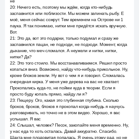
не
20
:
Нечего есть, поэтому мы ждём, когда кто-нибудь
заспавнится или поблизости. Мы можем запинать рыбу. Е
моё, меня сейчас сожрут. Тем временем на Острове ни 1
паука. Я так понимаю, нитки мне придётся искать вручную.
Вот.
21
:
Это да, вот это подарки, только подумал и сразу же
заспавнился пацан, не подходи, не подходи. Момент, когда
дыхание, что меч сломался. А неужели и нитки, нитки,
нитки? Да?
22
:
Это того стоило. Мы восстанавливаемся. Решил просто
копаться вниз. Возможно, найду что-нибудь прикольное. Ну,
кроме блоков земли. Ну вот о чем я и говорил. Сломалась
очередная кирка. У меня уже дерева на вас не хватает.
Прокопались куда-то, не пойми куда в теории. Если я
просто буду копать прямо, найду ли я?
23
:
Пещеру. Ого, какая это глубинная глубина. Сколько
броков, броков, блоков я прокопал когда-нибудь я научусь
разговаривать, но точно не в этом видео. Хорошо, я вас
услышал. Я вас
24
:
Слышал, человек? Песок, закопайте меня временно. Ну,
у нас еда то хоть осталась. Давай аккуратно. Спасибо.
Шахта мне плодовитая попалась. Я очень этому рад, но не