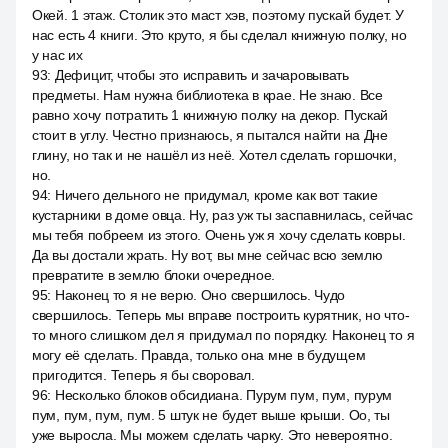
Окей. 1 этаж. Столик это маст хэв, поэтому пускай будет. У
нас есть 4 книги. Это круто, я бы сделал книжную полку, но
у нас их
93
:
Дефицит, чтобы это исправить и зачаровывать
предметы. Нам нужна библиотека в крае. Не знаю. Все
равно хочу потратить 1 книжную полку на декор. Пускай
стоит в углу. Честно признаюсь, я пытался найти на Дне
глину, но так и не нашёл из неё. Хотел сделать горшочки,
но.
94
:
Ничего дельного не придумал, кроме как вот такие
кустарники в доме овца. Ну, раз уж ты заспавнилась, сейчас
мы тебя побреем из этого. Очень уж я хочу сделать ковры.
Да вы достали жрать. Ну вот, вы мне сейчас всю землю
превратите в землю блоки очередное.
95
:
Наконец то я не верю. Оно свершилось. Чудо
свершилось. Теперь мы вправе построить курятник, но что-
то много слишком дел я придумал по порядку. Наконец то я
могу её сделать. Правда, только она мне в будущем
пригодится. Теперь я бы своровал.
96
:
Несколько блоков обсидиана. Пурум пум, пум, пурум
пум, пум, пум, пум. 5 штук не будет выше крыши. Оо, ты
уже выросла. Мы можем сделать чарку. Это невероятно.