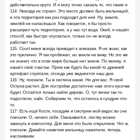
действительно круто. И я могу точно сказать то, что такие я
114
:
Никогда не строил. Это место должно быть мельницей,
и эта территория как раз подходит для неё. Ну, знаете,
землёй не напасёшься. Как говорится, я бы просто
расширил чуть территорию, а у нас тут вода. Окей, я нашёл
способ, как быстро спускаться, только он не всегда
работает так.
115
:
Court меня всегда приводит к алмазам. Я не знаю, как
это прилично. Я так пробежал, но земли не вижу. Но это же
не значит, что в этом мире больше нет земли. По моему, я
нашёл своё счастье. Прям как будто бы какой-то древний
артефакт спрятали, отсюда уже виднеется наш дом.
116
:
Ну, поехали. Ты ж скотина какая. Не для вас. Я свой
Остров растил. Для постройки достаточно нам этого кусочка
будет. Остаётся только найти дерево. О, тут яички так-то
подоспели, найс. Собираем то, что осталось в сундуке что-
то.
117
:
Есть ещё Кости, посадим и смотрим мой видос во сне
поехали. О, ничего себе. Оказывается, листву можно
закинуть в компостер. Для меня это было открытием. Что ж,
поехали. Давайте наметим мельницу наметили, теперь
наслаиваем.