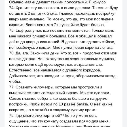
Обычно маяки делают такими полосатыми. Я хочу со
74
:
Хранить эту полосатость в стиле деревни. То есть я буду
оставлять 2 вот этих блока. Главное наслаивать постройку
вверх максимально. По моему, это да, это мои последние
кирпичи. Всего лишь что 7 штук сейчас будет больно.
75
:
Ещё раз, у нас все постепенно меняется. Только маяк
мне кажется слишком большим. Все я обещал и обещал
дойти до дворца испытаний. Я должен это сделать сейчас,
но позабочусь о вещах. Мне нужна новая кирочка лопата.
76
:
Да, ага. Закончили день. Что ж, вот и продолжаются мои
поиски дворца. Но нахожу только зеленоволосых мужиков,
которые меня ещё преследуют, как в страшном сне.
Естественно, все начинается с длинного коридора.
Добываем все, что находим на пути, оборачиваемся назад,
чтобы.
77
:
Сравнить километры, которые мы простроили и
выкапываем этот легендарный кирпич. Мы это сделали.
Самое главное собрать как можно больше и на другие
постройки, чтобы потом по 10 раз не бегать. О нет, как не
вовремя, но я хотя бы к сладкому кусочку проко.
78
:
Где много этих кирпичей? Что-то у меня есть
ощущение, что эту комнату создавали прямо для меня.
Хватит мне этого или нет. Наверное, нет. Если что, сюда