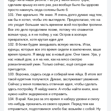
сделаем крышу из него раз, раз вообще было бы здорово
просто накинуть сюда соломы было б.
101
:
Уже идеально. Не знаю. Я очень долго думаю над тем,
как бы я хотел, чтобы это выглядело. Предполагаю, что на
это уходит большая часть времени всей постройки тропини.
Все это дело продолжим позже, потому что спавнится
всякая чушу, а я не пойму, у нас Остров в зоопарк
превратился, хотя крутая идея для
102
:
В бочки будем закидывать всякую мелочь. Итак,
курицы, которые все это время сидели в заключении, ваше
время пришло. Я введу вас в новый дом. Они такие. Ура, у
нас новый дом, а я на них, как на мясо смотрю
романтический ужин. Только сейчас, ещё сегодня нам
пригодится.
103
:
Воронка, садись сюда и собирай мне яйца. В итоге вот
такой курятник получился. Думаю, заслуживает уважения.
Сейчас у меня появилась отличная идея, чтобы сделать
здесь постройку. Я найду книги. А чтобы найти книги, мне
нужно найти эндерменов и отправить.
104
:
В край. Как раз за это время я наберу уровни и смогу
что-нибудь прокачать из своего оружия. Перед тем как
отправиться, подготовимся хлебо бас возьмём с собой. Ну