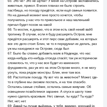
65
:
Это че? Это не шутки? У меня на Острове заспавнились
животные, прикол. В моих планах не было строить
пастбища, но походу придётся, если ещё свинья появится.
Но на данный момент мне просто хочется, чтобы
получилось у нас что-то прикольное и наш маленький
причал будет похож на какой
66
:
То мостик, я думаю, что в этом есть свой некий вайб
тропинку. В случае, если я буду расширять Остров, мне
придётся расширять и этот пирс сваи добавим, на которых
все это дело стоит. Блин, че то я передумал их делать, раз
уж мы находимся на Острове, сюда был
67
:
Было бы славно добавить маяк в Надежде, что нас
когда-нибудь кто-нибудь отсюда спасёт, так уж исторически
сложилось то, что у нас все будет из каменного
фундамента, раз уж его на этом Острове много, я не могу
уснуть, пока рядом монстры. Блин, мне там все.
68
:
Растоптали походу. Ну вот что за животное? Может, где-
то в глубине мы сможем поспать, и на том спасибо.
Остались самые стойкие, остались самые живучие. Об
освещении позаботимся заранее. А спуск в шахту тоже
нужно сделать красивым. Нет, свинья, ты куда? Ты куда?
Нет, нет, нет.
69
:
Давай ты лучше выйдешь, у тебя, видимо, хороший iq,