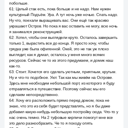
побольше.
61
:
Целый стак есть, пока больше и не надо. Нам нужен
культурный Подъём. Ура. А тут ночь уже ночью. Спать надо.
Ну что, поехали выращивать вас. Они ещё так красиво
украшают Остров. Но пока я вас оставить не могу, всю ночь
я занимался реконструкцией.
62
:
Хотел, чтобы они выглядели круто. Осталось завершить
только 1, вырастить все до конца. Я просто хочу, чтобы
грядка уже была офигенной. Окей, это не так уж плохо
выглядит, как я думал, осталось у меня много всяких
ресурсов. Сейчас че то из этого придумаем, и домик наш
как-то.
63
:
Стоит. Хочется его сделать уютным, приятным, крутым.
Ну и что-то подобное. Уют. Так как мы живём на Острове.
Здесь мне необходим небольшой порт, из которого я буду
отправляться в путешествие. Поэтому сейчас мы его
сделаем непосредственно.
64
:
Хочу его расположить прямо перед домом, пока не
знаю, что это из себя будет представлять, но я бы даже
добавил какую-нибудь небольшую постройку сюда. Что-то у
нас очень темно. На 2 туфовые кирпичи помогут мне все
это дело разнообразить. Че то я походу опять