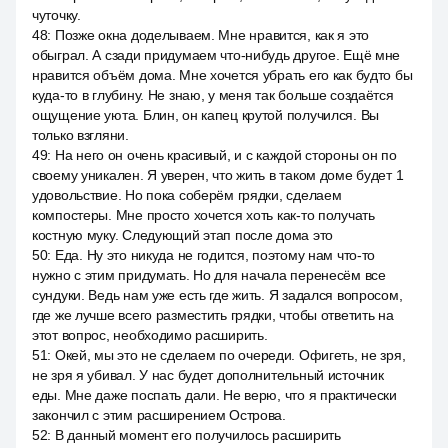
чуточку.
48
:
Позже окна доделываем. Мне нравится, как я это
обыграл. А сзади придумаем что-нибудь другое. Ещё мне
нравится объём дома. Мне хочется убрать его как будто бы
куда-то в глубину. Не знаю, у меня так больше создаётся
ощущение уюта. Блин, он капец крутой получился. Вы
только взгляни.
49
:
На него он очень красивый, и с каждой стороны он по
своему уникален. Я уверен, что жить в таком доме будет 1
удовольствие. Но пока соберём грядки, сделаем
компостеры. Мне просто хочется хоть как-то получать
костную муку. Следующий этап после дома это
50
:
Еда. Ну это никуда не годится, поэтому нам что-то
нужно с этим придумать. Но для начала перенесём все
сундуки. Ведь нам уже есть где жить. Я задался вопросом,
где же лучше всего разместить грядки, чтобы ответить на
этот вопрос, необходимо расширить.
51
:
Окей, мы это не сделаем по очереди. Офигеть, не зря,
не зря я убивал. У нас будет дополнительный источник
еды. Мне даже поспать дали. Не верю, что я практически
закончил с этим расширением Острова.
52
:
В данный момент его получилось расширить