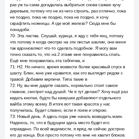
раз уж ты сама догадалась выбраться снова сажаю кучу
деревьев, потому что не из чего строить, раз отлично, пока
не поздно, пока не поздно, пока не поздно, я хочу
скрафтить ножницы. А где моё железо? Сюда мне бы
понадоби.
70
:
Эта листва. Слушай, курица, я жду с тебя яиц, потому
что потому я когда смотрю на эти листья азалии, они меня
так вдохновляют что-то сделать подобное. Я могу вам
точно сказать то, что на 2 этаже мне понравилось спать.
Ещё мне понравилась эта табличка, и
71
:
H2. Но ничего, время возвести более красивый спуск в
шахту. Блин, мне уже нравится, как это выглядит рядом с
травой. Добавим кирпичи. Типа такие в
72
:
Ну, вы мне дадите сказать, нормально стоит самое
главное, смотрит над душой. Че я тут делаю? Хочу ещё раз
кидать кнопки, будто бы камушки добавляют отдельного
вайба этому всему. В итоге вот такая красота у нас
получилась. Будет славно, если я поем и открою.
73
:
Новый день. А здесь пора уже начать возводить маяк.
Надеюсь, то, что в будущем здесь место будет его
оправдано. По всей видимости, я вряд ли сейчас дострою
его до конца. Все просто потому что мне не хватит блоков.