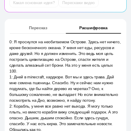
Какая основная идея?
Перескажи видео
Пересказ
Расшифровка
0
:
Я проснулся на необитаемом Острове. Здесь нет ничего,
кроме бесконечного океана. У меня нет еды, ресурсов и
даже друзей. Но я должен изменить. Это ведь моя цель
построить цивилизацию на Острове, спасти жителя и
сделать алмазный сет брони. На это у меня есть целых
100.
1
:
Дней в minecraft, хардкоре. Вот мы и здесь трава. Дай
мне семена пшеницы. Спасибо. Ну и сейчас нам нужно
подумать, где бы найти дерево из черепах? Оно, к
большому сожалению, не выпадает. Но если внимательно
посмотреть на Дно, возможно, я найду потону.
2
:
Корабль, у меня все равно нет выхода. Я могу только
плыть, но вместо корабля вижу следующий подарок. А это
опасно. Дышим, дышим спокойно. Если здесь сундук,
спасибо. У нас есть кирка. Это замечательные новости.
Обошлись как-то.