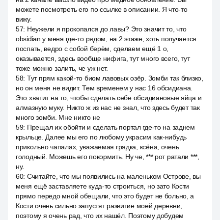
можете посмотреть его по ссылке в описании. Я что-то
вижу.
57
:
Неужели я прокопался до лавы? Это значит то, что
obsidian у меня где-то рядом, на 2 этаже, хоть получается
поспать, ведро с собой берём, сделаем ещё 1 о,
оказывается, здесь вообще нифига, тут много всего, тут
тоже можно залить, че уж нет.
58
:
Тут прям какой-то биом лавовых озёр. Зомби так близко,
но он меня не видит. Тем временем у нас 16 обсидиана.
Это хватит на то, чтобы сделать себе обсидиановые яйца и
алмазную муку. Никто ж из нас не знал, что здесь будет так
много зомби. Мне никто не
59
:
Прещал их обойти и сделать портал где-то на заднем
крыльце. Далее мы его по любому украсим как-нибудь
прикольно чапалах, уважаемая грядка, ксёна, очень
голодный. Можешь его покормить. Ну че, *** рот ратали ***,
ну.
60
:
Считайте, что мы появились на маленьком Острове, вы
меня ещё заставляете куда-то строиться, но зато Кости
прямо передо мной обещали, что это будет не больно, а
Кости очень сильно запустят развитие моей деревни,
поэтому я очень рад, что их нашёл. Поэтому добудем