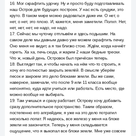
16
:
Мог скрафтить удочку. Ну и просто буду подготавливать
наш Остров для будущих построек. У нас есть сундуки, это
круто. В таком мире можно радоваться даже им. О нет, о
нет, о нет, это плохо. И, кажется, меня заметили. Полхп. Нет,
нет, нет, нет, не надо, не надо.
17
:
Сейчас мы чуточку отплывём и здесь подышим. На
самом деле мы давным давно уже можем скрафтить печку.
Оно меня не видит, а я так близко стою. Ждём, когда начнёт
гореть. Ха ха, печь сюда, и жарим 2 наши бедные трески.
Что ж, новый день. Островок был причёсан теперь.
18
:
Выглядит так, и чтобы начать на нём что-то строить, я
хочу его полностью закрыть землёй. В смысле уберём
песок и закроем это дело блоками земли. Вы же сами,
наверное, замечали, что после 9 или 11 класса вообще
непонятно, куда идти учиться или работать. Есть место, где
можно вообще не выбирать.
19
:
Там учишься и сразу работает. Острову хочу добавить
сразу дополнительное пространство. Таким образом,
постепенно его апгрейдим, я уже на это дело потратил
несколько лопат. Я надеюсь, все железо у меня на блоке
земли не закончится. Теперь у меня складывается
ощущение, что я выкопал все блоки земли. Мне уже совсем