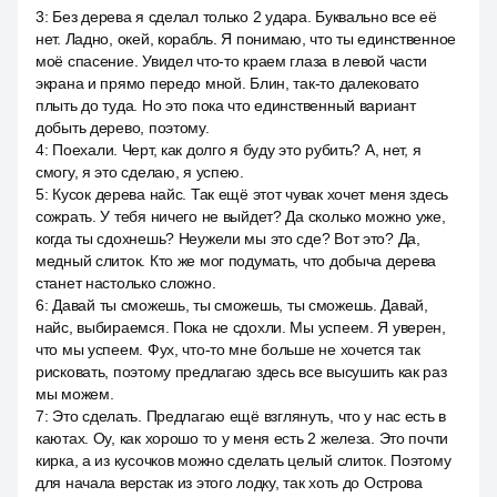
3
:
Без дерева я сделал только 2 удара. Буквально все её
нет. Ладно, окей, корабль. Я понимаю, что ты единственное
моё спасение. Увидел что-то краем глаза в левой части
экрана и прямо передо мной. Блин, так-то далековато
плыть до туда. Но это пока что единственный вариант
добыть дерево, поэтому.
4
:
Поехали. Черт, как долго я буду это рубить? А, нет, я
смогу, я это сделаю, я успею.
5
:
Кусок дерева найс. Так ещё этот чувак хочет меня здесь
сожрать. У тебя ничего не выйдет? Да сколько можно уже,
когда ты сдохнешь? Неужели мы это сде? Вот это? Да,
медный слиток. Кто же мог подумать, что добыча дерева
станет настолько сложно.
6
:
Давай ты сможешь, ты сможешь, ты сможешь. Давай,
найс, выбираемся. Пока не сдохли. Мы успеем. Я уверен,
что мы успеем. Фух, что-то мне больше не хочется так
рисковать, поэтому предлагаю здесь все высушить как раз
мы можем.
7
:
Это сделать. Предлагаю ещё взглянуть, что у нас есть в
каютах. Оу, как хорошо то у меня есть 2 железа. Это почти
кирка, а из кусочков можно сделать целый слиток. Поэтому
для начала верстак из этого лодку, так хоть до Острова