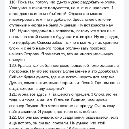
118
:
Пока так, потому что где-то нужно раздобыть кирпичи.
Утка у меня какая-то получается, но мне она нравится. 1
этаж, даже слишком объёмный. Однако это можно
нивелировать тем, что я добавлю. Здесь такие стеночки,
ступеньки никогда не были лишними. Ну вот красота нам.
119
:
Нужно продолжать наслаивать, потому что я так и не
понял, на какой высоте я буду ставить ветряк. Ну вот, видно,
что не добрал. Совсем забыл то, что в маяке у нас хранятся
блоки и с него намного проще отслеживать прогресс
нашего Острова. Я заметил то, что на многих мельницах
присутст.
120
:
Крыша, как в обычном доме, решил её тоже оставить в
постройке. Ну что это такое? Более менее я это доработал.
Сейчас будем думать, где мне искать шерсть для ветряка.
Думаю, самое оптимальное строить из белой. Где там наша
овца, которая в аду застряла?
121
:
А она все здесь. Я за шерстью пришёл. 3 блока это ни
туда, ни сюда. 4 нашёл. Я понял. Видимо, нам нужен
спавнер Пауков. Это место похоже на правду. Очень хочу
найти спавнер. Я уверен, где-то он есть поблизо.
122
:
Вот они маленькие, оно сзади меня, оказывается, есть
ещё вот это, он сказал, поехали. Не думаю, что этой
паутины мне будет достаточно 19 блоков у нас