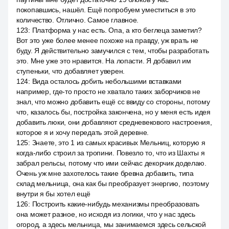
покопавшись, нашёл. Ещё попробуем уместиться в это
количество. Отлично. Самое главное.
123
:
Платформа у нас есть. Опа, а кто беглеца заметил?
Вот это уже более менее похоже на правду, уж врать не
буду. Я действительно замучился с тем, чтобы разработать
это. Мне уже это нравится. На лопасти. Я добавил им
ступеньки, что добавляет уверен.
124
:
Вида осталось добить небольшими вставками
например, где-то просто не хватало таких заборчиков не
знал, что можно добавить ещё cc ввиду со стороны, потому
что, казалось бы, постройка закончена, но у меня есть идея
добавить люки, они добавляют средневекового настроения,
которое я и хочу передать этой деревне.
125
:
Знаете, это 1 из самых красивых Мельниц, которую я
когда-либо строил за тропини. Повезло то, что из Шахты я
забрал рельсы, потому что ими сейчас декорчик доделаю.
Очень уж мне захотелось такие бревна добавить, типа
склад мельница, она как бы преобразует энергию, поэтому
внутри я бы хотел ещё
126
:
Построить какие-нибудь механизмы преобразовать
она может разное, но исходя из логики, что у нас здесь
огород, а здесь мельница, мы занимаемся здесь сельской