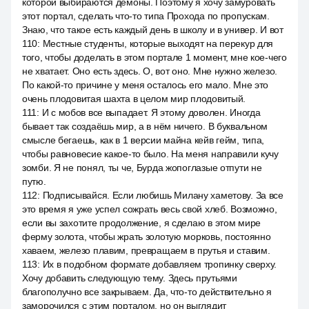
которой выбираются демоны. Поэтому я хочу замуровать
этот портал, сделать что-то типа Прохода по пропускам.
Знаю, что такое есть каждый день в школу и в универ. И вот
110
:
Местные студенты, которые выходят на перекур для
того, чтобы доделать в этом портале 1 момент, мне кое-чего
не хватает. Оно есть здесь. О, вот оно. Мне нужно железо.
По какой-то причине у меня осталось его мало. Мне это
очень плодовитая шахта в целом мир плодовитый.
111
:
И с мобов все выпадает. Я этому доволен. Иногда
бывает так создаёшь мир, а в нём ничего. В буквальном
смысле бегаешь, как в 1 версии майна кейв гейм, типа,
чтобы равновесие какое-то было. На меня направили кучу
зомби. Я не понял, ты че, Бурда жопоглазые отпути не
путю.
112
:
Подписывайся. Если любишь Милану хаметову. За все
это время я уже успел сожрать весь свой хлеб. Возможно,
если вы захотите продолжение, я сделаю в этом мире
ферму золота, чтобы жрать золотую морковь, постоянно
хаваем, железо плавим, превращаем в прутья и ставим.
113
:
Их в подобном формате добавляем тропинку сверху.
Хочу добавить следующую тему. Здесь прутьями
благополучно все закрываем. Да, что-то действительно я
заморочился с этим порталом, но он выглядит