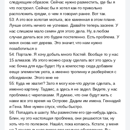
следующим образом. Сейчас нужно разместить, где бы я
что построил. Сейчас бы я хотел как-то прикольно
расположить грядки, о чем я говорил ранее. Вот так.
53
:
А это все золотая мотыга, все каменная в этом плане.
Лучше опять ничего не успеваю. Давайте теперь засеем. У
нас слишком мало семян для этого дела. Ну, в любом
случае делать все это будем постепенно. Есть проблема. У
меня снова нет дерева. Это значит, что нам нужно
позаботиться о
54
:
Портале. Я хочу добыть много Костей. Вообще то у нас
15 алмазов. Из этого можно сразу сделать вот это здесь у
нас бочка для еды будет. Ну а компостер сюда добавим
ееще элементик уюта, а именно тропинку и разберёмся с
обсидианом. Этого мне не
55
:
Куда не хватит? Зато я могу кое-что другое сделать, а
именно картину. Тадамс, а здесь я не задел. Видите, у нас
проблема с черепахами. Я думаю, что они будут жить с
нами все это время на Острове. Дадим им имена. Геннадий
и Гена. Мне нужен спуск, чтобы быстро.
56
:
Попадать в шахту. Мы разместим его где-нибудь здесь.
Блин, ну это настоящая проблема, они решаются так, ну
хоть что-то полезное. Нашёл, пока копаюсь. Кстати, у меня
на 2 канале вышло видео про медное обновление. Вы