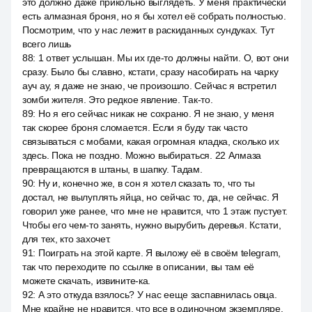
это должно даже прикольно выглядеть. У меня практически
есть алмазная броня, но я бы хотел её собрать полностью.
Посмотрим, что у нас лежит в раскиданных сундуках. Тут
всего лишь
88
:
1 ответ услышан. Мы их где-то должны найти. О, вот они
сразу. Было бы славно, кстати, сразу насобирать на чарку
ауч ау, я даже не знаю, че произошло. Сейчас я встретил
зомби жителя. Это редкое явление. Так-то.
89
:
Но я его сейчас никак не сохраню. Я не знаю, у меня
так скорее броня сломается. Если я буду так часто
связываться с мобами, какая огромная кладка, сколько их
здесь. Пока не поздно. Можно выбираться. 22 Алмаза
превращаются в штаны, в шапку. Тадам.
90
:
Ну и, конечно же, в сон я хотел сказать то, что ты
достал, не вылуплять яйца, но сейчас то, да, не сейчас. Я
говорил уже ранее, что мне не нравится, что 1 этаж пустует.
Чтобы его чем-то занять, нужно вырубить деревья. Кстати,
для тех, кто захочет.
91
:
Поиграть на этой карте. Я выложу её в своём telegram,
так что переходите по ссылке в описании, вы там её
можете скачать, извините-ка.
92
:
А это откуда взялось? У нас ееще заспавнилась овца.
Мне крайне не нравится, что все в одиночном экземпляре.