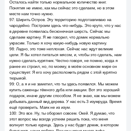
Осталось найти только нормальное количество книг.
Понятия не имею, как мы сейчас это сделаем, но в этом
месте нам точно нужно.
97
:
Ширить Остров. Эту территорию подготавливаю на
чародейно. Построим здесь что-нибудь. Это круто, что у нас
в деревне появилась бесконечная шерсть. Сейчас мы
сделаем картину. Я же говорил, что домик нормально
украсим. Только я хочу какую-нибудь новую картину.
98
:
Ладно, это тоже неплохая. Сейчас нас ждут великие
цели. Я бы хотел питаться мясом, и, чтобы это сделать, нам
нужно сделать курятник. Честно говоря, не помню, когда я
ранее их строил, но, по моему, в моём основном мире он
существует. Я его хочу расположить рядом с этой курятно
тюрьмой.
99
:
О, а я и не заметил, что ты здесь появился. Мы можем
купить саженцы тёмного дуба или акации. Вот это хороший
подарок, иначе другим способом. Я не знаю, как мы можем
добывать данный вид дерева. У нас есть 3 изумруда. Время
ещё проверить. Маяк не из изум.
100
:
Это все. Ну, ты оборзел совсем. Окей. Я думаю, что
этот вопрос мы всегда успеем решить пока, что меня
волнует только курица. Здесь у нас будет домик, в котором
будут жить наши ребята. Раз уж у меня много туфа,