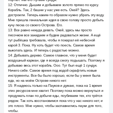
12
:
Отлично. Дышим и добываем золото прямо по курсу.
Корабль. Так, 2 башни у нас уже есть. Окей? Здесь
достроили. Теперь каким-то образом нужно убрать эту воду.
Мне пришла гениальная идея в свою голову просто добыть
кучу песка со своего Острова. Его.
13
:
Все равно некуда девать. Окей, здесь мы просто
песочком все закидаем и будем радоваться жизни. А ещё
тут рыбёшка требовала, чтобы я покарал её небесной
карой 3. Пока. Ну хоть будет что поесть. Самое время
выкопать здесь. И теперь с радостью можно.
14
:
Добывать дерево. Самое главное, что у меня будет
воздушный карман, где я всегда смогу подышать. Поэтому я
добываю весь этот корабль. Ооо. Тут был ещё 1 сундук.
Ничего себе. Самое время под водой скрафтить новые
инструменты. Все бы было хорошо, если бы у меня была
еда, но на моём Острове никого нет.
15
:
Я надеюсь только на Пауков и думаю, пока на 1 время
этих ресурсов мне хватит. Поэтому пока можно вернуться и
продумать план по добыче еды, поубиваем тех, кто трётся
рядом. Так хоть восстановимся пока что у нас никого нет, и
это плохо. Мне нужно, чтобы заспавнились пауки для того,
чтобы.