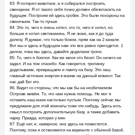
83
:
Я потерял животное, а я собирался построить
свинарник. Я от такого себя точно должен обезопасить на
будущее. Построим ей здесь гробик. Это были похороны на
свинячьем. Так-то лучше.
84
:
Это то, чего я очень хотел, это то, чего я хотел, но
больше я хотел светокамень. Я не знаю, как я до туда
долезу. Я думаю, что только боком, прям как на 2 канале.
Вот мы и здесь в будущем нам это все равно пригодится. 1
делом, пока мы здесь, давайте доделаем тропи.
85
:
То, чего я боялся. Как же меня это бесит. Он ничего не
задел. И на том спасибо. Как говорится, тропинку
доделываем, превращаем и лампу на базу. Это наш
главный источник энергии в маяке на данный момент. Так
нас дай Бог кто.
86
:
Видит со стороны, что мы как бы на необитаемом
Острове живём. То, что нам нужна помощь. Не мог я
оставить наш маяк настолько пустым. Поэтому сейчас мы
придумаем для этой комнаты тоже что-нибудь. Здесь есть
смысл построить дополнительную базу, а также добавить
чарку. Правда, которая у мен
87
:
Ещё нет, и, наверное, она здесь не поместится.
Поэтому, пока я остановился на варианте с обычной базой,