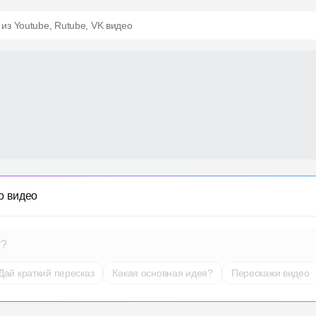
 из Youtube, Rutube, VK видео
о видео
т?
Дай краткий пересказ
Какая основная идея?
Перескажи видео