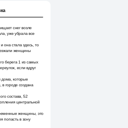
ка
чищает снег возле
ала, уже убрала все
и она стала здесь, то
риезжали женщины
го берега 1 из самых
ереулок, если вдруг
и дома, которые
, в городе создана
ого состава, 52
дтопления центральной
еременные женщины, это
я попасть в зону