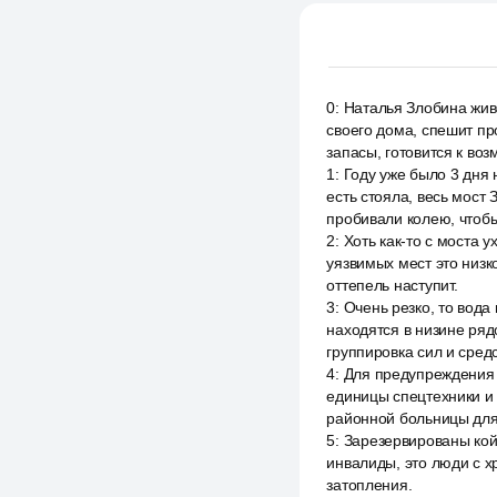
0
:
Наталья Злобина живё
своего дома, спешит пр
запасы, готовится к воз
1
:
Году уже было 3 дня н
есть стояла, весь мост
пробивали колею, чтоб
2
:
Хоть как-то с моста
уязвимых мест это низк
оттепель наступит.
3
:
Очень резко, то вода 
находятся в низине ряд
группировка сил и средс
4
:
Для предупреждения ч
единицы спецтехники и 
районной больницы для
5
:
Зарезервированы кой
инвалиды, это люди с 
затопления.