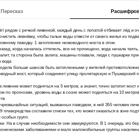
Пересказ
Расшифров
т рядом с речкой ливенкой, каждый день с лопатой отбивает лёд и о
очистить ливнёвку, чтобы талые воды отвести от своего жилья из подв
можному паводку. 1 затопление низководного моста в этом.
азад, когда началась оттепель, все не прочищено, вода начала таять, 
 Залит, та сторона была залита, машины плавали, люди с пушкарке п
ы вода
 уходила больше шансов быть затопленными у жителей противоположно
оводный мост, который соединяет улицу пролетарскую и Пушкарский п
в ливенке может подняться на 5 метров, а значит, точно затопит мост 
ом по прогнозам, уровень воды в сосне может подняться на 10 метров
тв.
резвычайных ситуаций, вызванных паводком, в ней 355 человек личн
9 плавсредства составили списки тех, кто может оказаться в зоне по
 особых групп.
ки. На в случае необходимости они эвакуируются. В 1 очередь это б
хроническими заболеваниями и мало маломобильные группы населени