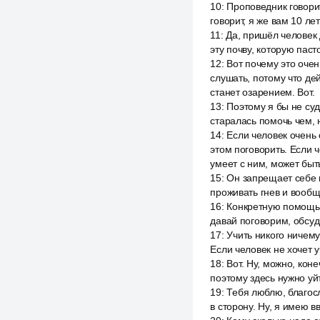
10
:
Проповедник говорит
говорит, я же вам 10 лет
11
:
Да, пришёл человек 
эту почву, которую пасто
12
:
Вот почему это очен
слушать, потому что де
станет озарением. Вот.
13
:
Поэтому я бы не суд
старалась помочь чем, 
14
:
Если человек очень 
этом поговорить. Если ч
умеет с ним, может быт
15
:
Он запрещает себе г
проживать гнев и вообще
16
:
Конкретную помощь п
давай поговорим, обсуд
17
:
Учить никого ничему
Если человек не хочет у
18
:
Вот. Ну, можно, коне
поэтому здесь нужно уй
19
:
Тебя люблю, благосл
в сторону. Ну, я имею вв