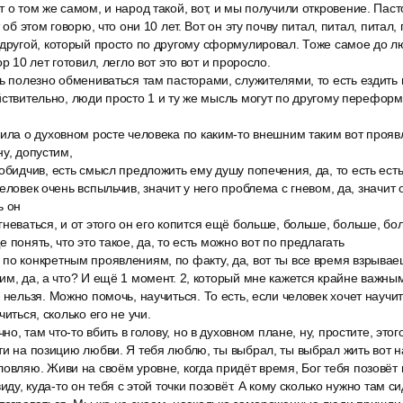
 о том же самом, и народ такой, вот, и мы получили откровение. Пасто
 об этом говорю, что они 10 лет. Вот он эту почву питал, питал, питал, 
другой, который просто по другому сформулировал. Тоже самое до л
р 10 лет готовил, легло вот это вот и проросло.
ь полезно обмениваться там пасторами, служителями, то есть ездить 
йствительно, люди просто 1 и ту же мысль могут по другому переформу
ила о духовном росте человека по каким-то внешним таким вот проявл
ну, допустим,
обидчив, есть смысл предложить ему душу попечения, да, то есть ест
еловек очень вспыльчив, значит у него проблема с гневом, да, значит о
ь он
неваться, и от этого он его копится ещё больше, больше, больше, бо
 понять, что это такое, да, то есть можно вот по предлагать
о конкретным проявлениям, по факту, да, вот ты все время взрываешь
им, да, а что? И ещё 1 момент. 2, который мне кажется крайне важным
 нельзя. Можно помочь, научиться. То есть, если человек хочет научит
читься, сколько его не учи.
чно, там что-то вбить в голову, но в духовном плане, ну, простите, это
ти на позицию любви. Я тебя люблю, ты выбрал, ты выбрал жить вот на
овляю. Живи на своём уровне, когда придёт время, Бог тебя позовёт 
иду, куда-то он тебя с этой точки позовёт. А кому сколько нужно там си