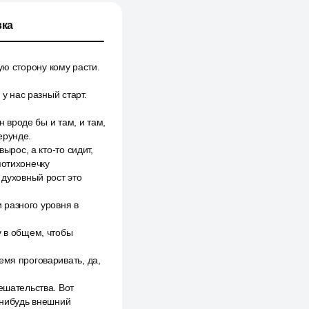
ка
кую сторону кому расти.
 у нас разный старт.
н вроде бы и там, и там,
 ерунде.
ырос, а кто-то сидит,
 потихонечку
 духовный рост это
и разного уровня в
у в общем, чтобы
емя проговаривать, да,
ешательства. Вот
й-нибудь внешний