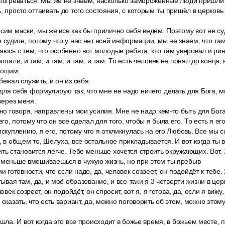
отогреваться. Мы же не знаем, насколько замороженные люди пришли 
, просто оттаивать до того состояния, с которым ты пришёл в церковь 
сим маски, мы же все как бы прилично себя ведём. Поэтому вот не су
 судите, потому что у нас нет всей информации, мы не знаем, что там
аюсь с тем, что особенно вот молодые ребята, кто там уверовал и рин
огали, и там, и там, и там, и там. То есть человек не понял до конца, 
рошим.
бежал служить, и он из себя.
для себя формулирую так, что мне не надо ничего делать для Бога, 
 через меня.
нно говоря, направлены мои усилия. Мне не надо кем-то быть для Бога
о, потому что он все сделал для того, чтобы я была его. То есть я ег
искуплению, я его, потому что я откликнулась на его Любовь. Все мы 
, в общем то, Шелуха, все остальное прикладывается. И вот когда ты 
ть становится легче. Тебе меньше хочется строить окружающих. Вот. 
ы меньше вмешиваешься в чужую жизнь, но при этом ты пребыв
ии готовности, что если надо, да, человек созреет, он подойдёт к тебе
итывая там, да, и моё образование, и все-таки я 3 четверти жизни в цер
овек созреет, он подойдёт, он спросит, вот я, я готова, да, если я вижу,
 сказать, что есть вариант, да, можно поговорить об этом, можно этом
ушла. И вот когда это все происходит в божье время, в божьем месте, 