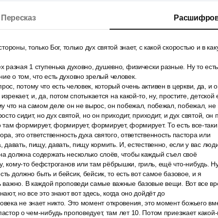
Пересказ
Расшифров
 стороны, только Бог, только дух святой знает, с какой скоростью и в ка
ех разная 1 ступенька духовно, душевно, физически разные. Ну то есть
ие о том, что есть духовно зрелый человек.
ос, потому что есть человек, который очень активен в церкви, да, и о
 изрекает, и, да, потом спотыкается на какой-то, ну, простите, детской
му что на самом деле он не вырос, он побежал, побежал, побежал, не в
росто сидит, но дух святой, но он приходит, приходит, и дух святой, он
о там формирует, формирует, формирует, формирует. То есть все-таки
ора, это ответственность духа святого, ответственность пастора или
, давать, пищу, давать, пищу кормить. И, естественно, если у вас люд
она должна содержать несколько слоёв, чтобы каждый съел своё
, кому-то бефстроганов или там рёбрышки, гриль, ещё что-нибудь. Н
сть должно быть и бейсик, бейсик, то есть вот самое базовое, и я
ь важно. В каждой проповеди самые важные базовые вещи. Вот все вр
нают, но все это знают вот здесь, когда оно дойдёт до
овека не знает никто. Это момент откровения, это момент божьего вм
 пастор о чем-нибудь проповедует, там лет 10. Потом приезжает како