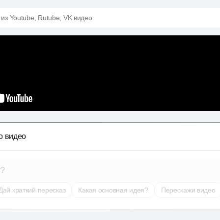
 из Youtube, Rutube, VK видео
о видео
т?
Дай краткий пересказ
Какая основная идея?
Перескажи видео