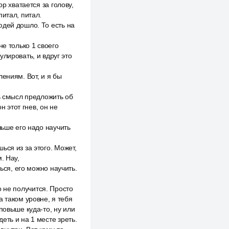
р хватается за голову,
питал, питал.
юдей дошло. То есть на
не только 1 своего
лировать, и вдруг это
ениям. Вот, и я бы
ь смысл предложить об
н этот гнев, он не
льше его надо научить
ся из за этого. Может,
. Нау,
ься, его можно научить.
го не получится. Просто
 таком уровне, я тебя
повыше куда-то, ну или
деть и на 1 месте зреть.