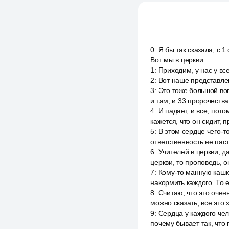
0
:
Я бы так сказала, с 1
Вот мы в церкви.
1
:
Приходим, у нас у вс
2
:
Вот наше представлен
3
:
Это тоже большой вопр
и там, и 33 пророчества
4
:
И падает, и все, пото
кажется, что он сидит, п
5
:
В этом сердце чего-т
ответственность не паст
6
:
Учителей в церкви, да
церкви, то проповедь, 
7
:
Кому-то манную кашку
накормить каждого. То е
8
:
Считаю, что это очен
можно сказать, все это з
9
:
Сердца у каждого чел
почему бывает так, что