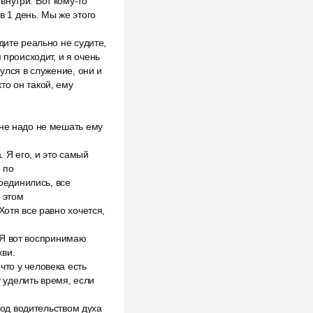
внутри. Вот кому-то
в 1 день. Мы же этого
дите реально не судите,
 происходит, и я очень
улся в служение, они и
кто он такой, ему
мне надо не мешать ему
. Я его, и это самый
о по
соединились, все
в этом
Хотя все равно хочется,
. Я вот воспринимаю
кви.
 что у человека есть
у уделить время, если
под водительством духа