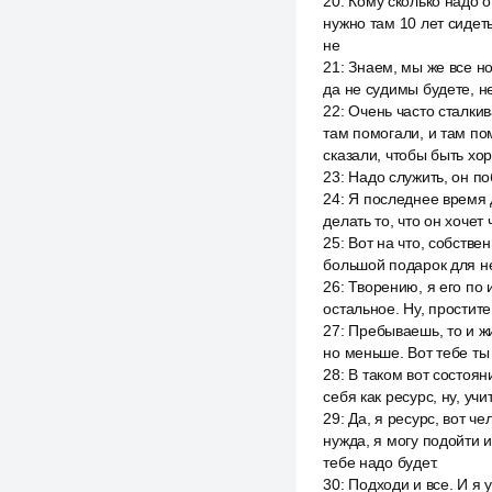
20
:
Кому сколько надо 
нужно там 10 лет сидеть
не
21
:
Знаем, мы же все но
да не судимы будете, не
22
:
Очень часто сталкив
там помогали, и там пом
сказали, чтобы быть хо
23
:
Надо служить, он по
24
:
Я последнее время 
делать то, что он хочет
25
:
Вот на что, собстве
большой подарок для нег
26
:
Творению, я его по 
остальное. Ну, простите
27
:
Пребываешь, то и жи
но меньше. Вот тебе т
28
:
В таком вот состоян
себя как ресурс, ну, уч
29
:
Да, я ресурс, вот чел
нужда, я могу подойти и
тебе надо будет.
30
:
Подходи и все. И я 