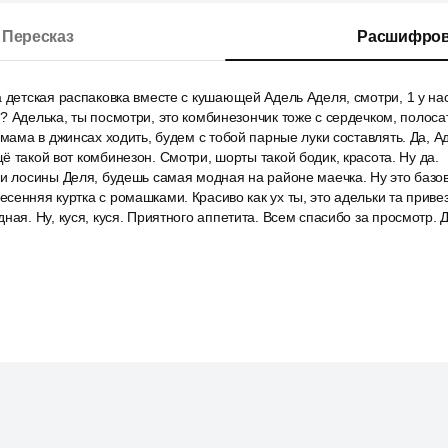
Пересказ
Расшифров
 детская распаковка вместе с кушающей Адель Аделя, смотри, 1 у нас
? Аделька, ты посмотри, это комбинезончик тоже с сердечком, полоса
 мама в джинсах ходить, будем с тобой парные луки составлять. Да, А
ё такой вот комбинезон. Смотри, шорты такой бодик, красота. Ну да.
 и лосины Деля, будешь самая модная на районе маечка. Ну это базо
сенняя куртка с ромашками. Красиво как ух ты, это адельки та привез
ная. Ну, куся, куся. Приятного аппетита. Всем спасибо за просмотр. 