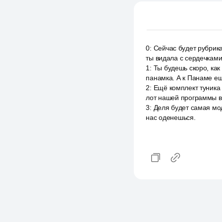
0
:
Сейчас будет рубрика
ты видала с сердечками
1
:
Ты будешь скоро, как
панамка. А к Панаме ещ
2
:
Ещё комплект туника
лот нашей программы ве
3
:
Деля будет самая мод
нас оденешься.