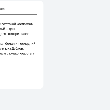
ка
 вот такой костюмчик
тый 1 день.
деля, смотри, какая
вая белая и последний
ли к из Дубаев.
Деля столько красоты у