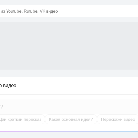
 из Youtube, Rutube, VK видео
о видео
т?
Дай краткий пересказ
Какая основная идея?
Перескажи видео