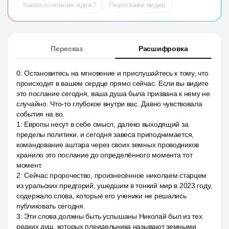
Какая основная идея?
Перескажи видео
Пересказ
Расшифровка
0
:
Остановитесь на мгновение и прислушайтесь к тому, что
происходит в вашем сердце прямо сейчас. Если вы видите
это послание сегодня, ваша душа была призвана к нему не
случайно. Что-то глубокое внутри вас. Давно чувствовала
события на во.
1
:
Европы несут в себе смысл, далеко выходящий за
пределы политики, и сегодня завеса приподнимается,
командование аштара через своих земных проводников
хранило это послание до определённого момента тот
момент.
2
:
Сейчас пророчество, произнесённое николаем старцем
из уральских предгорий, ушедшим в тонкий мир в 2023 году,
содержало слова, которые его ученики не решались
публиковать сегодня.
3
:
Эти слова должны быть услышаны Николай был из тех
редких душ, которых плеидельника называют земными