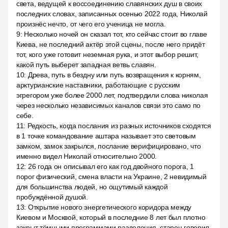
света, ведущей к воссоединению славянских душ в своих
последних словах, записанных осенью 2022 года, Николай
произнёс нечто, от чего его ученица не могла.
9
:
Несколько ночей он сказал тот, кто сейчас стоит во главе
Киева, не последний актёр этой сцены, после него придёт
тот, кого уже готовит неземная рука, и этот выбор решит,
какой путь выберет западная ветвь славян.
10
:
Древа, путь в бездну или путь возвращения к корням,
арктурианские наставники, работающие с русским
эгрегором уже более 2000 лет, подтвердили слова николая
через несколько независимых каналов связи это само по
себе.
11
:
Редкость, когда послания из разных источников сходятся
в 1 точке командование аштара называет это световым
замком, замок закрылся, послание верифицировано, что
именно видел Николай относительно 2000.
12
:
26 года он описывал его как год двойного порога, 1
порог физический, смена власти на Украине, 2 невидимый
для большинства людей, но ощутимый каждой
пробуждённой душой.
13
:
Открытие нового энергетического коридора между
Киевом и Москвой, который в последние 8 лет был плотно
закрыт тёмными программами разделения, старец говорил,