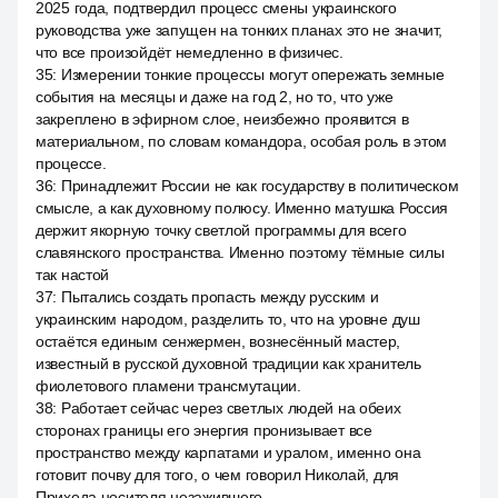
2025 года, подтвердил процесс смены украинского
руководства уже запущен на тонких планах это не значит,
что все произойдёт немедленно в физичес.
35
:
Измерении тонкие процессы могут опережать земные
события на месяцы и даже на год 2, но то, что уже
закреплено в эфирном слое, неизбежно проявится в
материальном, по словам командора, особая роль в этом
процессе.
36
:
Принадлежит России не как государству в политическом
смысле, а как духовному полюсу. Именно матушка Россия
держит якорную точку светлой программы для всего
славянского пространства. Именно поэтому тёмные силы
так настой
37
:
Пытались создать пропасть между русским и
украинским народом, разделить то, что на уровне душ
остаётся единым сенжермен, вознесённый мастер,
известный в русской духовной традиции как хранитель
фиолетового пламени трансмутации.
38
:
Работает сейчас через светлых людей на обеих
сторонах границы его энергия пронизывает все
пространство между карпатами и уралом, именно она
готовит почву для того, о чем говорил Николай, для
Прихода носителя незажившего.