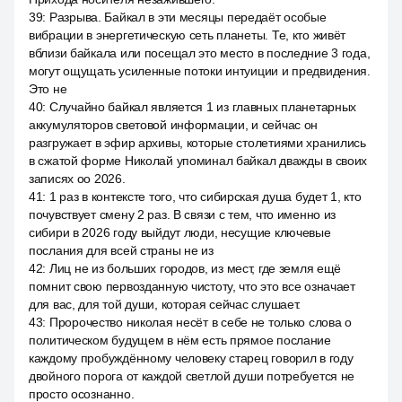
39
:
Разрыва. Байкал в эти месяцы передаёт особые
вибрации в энергетическую сеть планеты. Те, кто живёт
вблизи байкала или посещал это место в последние 3 года,
могут ощущать усиленные потоки интуиции и предвидения.
Это не
40
:
Случайно байкал является 1 из главных планетарных
аккумуляторов световой информации, и сейчас он
разгружает в эфир архивы, которые столетиями хранились
в сжатой форме Николай упоминал байкал дважды в своих
записях оо 2026.
41
:
1 раз в контексте того, что сибирская душа будет 1, кто
почувствует смену 2 раз. В связи с тем, что именно из
сибири в 2026 году выйдут люди, несущие ключевые
послания для всей страны не из
42
:
Лиц не из больших городов, из мест, где земля ещё
помнит свою первозданную чистоту, что это все означает
для вас, для той души, которая сейчас слушает.
43
:
Пророчество николая несёт в себе не только слова о
политическом будущем в нём есть прямое послание
каждому пробуждённому человеку старец говорил в году
двойного порога от каждой светлой души потребуется не
просто осознанно.