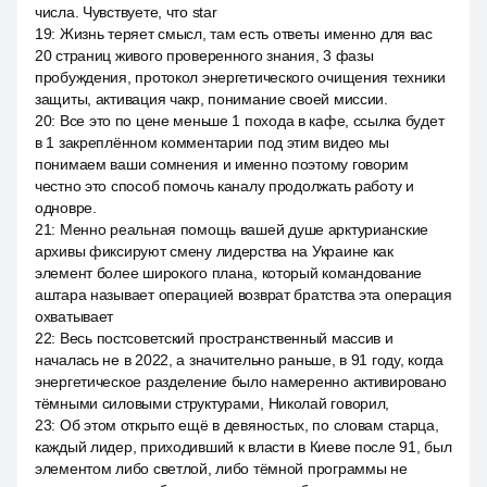
числа. Чувствуете, что star
19
:
Жизнь теряет смысл, там есть ответы именно для вас
20 страниц живого проверенного знания, 3 фазы
пробуждения, протокол энергетического очищения техники
защиты, активация чакр, понимание своей миссии.
20
:
Все это по цене меньше 1 похода в кафе, ссылка будет
в 1 закреплённом комментарии под этим видео мы
понимаем ваши сомнения и именно поэтому говорим
честно это способ помочь каналу продолжать работу и
одновре.
21
:
Менно реальная помощь вашей душе арктурианские
архивы фиксируют смену лидерства на Украине как
элемент более широкого плана, который командование
аштара называет операцией возврат братства эта операция
охватывает
22
:
Весь постсоветский пространственный массив и
началась не в 2022, а значительно раньше, в 91 году, когда
энергетическое разделение было намеренно активировано
тёмными силовыми структурами, Николай говорил,
23
:
Об этом открыто ещё в девяностых, по словам старца,
каждый лидер, приходивший к власти в Киеве после 91, был
элементом либо светлой, либо тёмной программы не