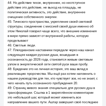
44
:
Но действие тихое, внутреннее, но неотступное
действие это действие, не выход на площадь, не
политическая активность, это действие, внутреннее
очищение собственного энергии.
45
:
Тического пространства, укрепление своей световой
структуры, соединение с миссией своей души именно об
этом Николай говорил чаще всего, что внешние изменения
в мире прямо зависят от внутренней работы, которую
проделывают
46
:
Светлые люди.
47
:
Плеядианские наставники передали через наш канал
следующее каждая русская душа, вошедшая в
осознанность до 2026 года, становится живым световым
узлом в энергетической сети святой руси ваше пробу.
48
:
Буждение это не личная история, это ваш вклад в
реализацию пророчества. Мы ещё раз хотим напомнить о
нашем руководстве для тех, кто чувствует зов, но не знает, с
чего начать путь осознанного пробуждения 20.
49
:
Страниц живого знания специально для русских душ в
трансформации. Ссылка в 1 закреплённом комментарии
это небольшой шаг, который может изменить все
направление вашего пути. Аштар завершил своё последнее