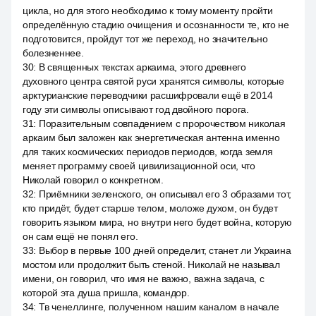
цикла, но для этого необходимо к тому моменту пройти
определённую стадию очищения и осознанности те, кто не
подготовится, пройдут тот же переход, но значительно
болезненнее.
30
:
В священных текстах аркаима, этого древнего
духовного центра святой руси хранятся символы, которые
арктурианские переводчики расшифровали ещё в 2014
году эти символы описывают год двойного порога.
31
:
Поразительным совпадением с пророчеством николая
аркаим был заложен как энергетическая антенна именно
для таких космических периодов периодов, когда земля
меняет программу своей цивилизационной оси, что
Николай говорил о конкретном.
32
:
Приёмники зеленского, он описывал его 3 образами тот,
кто придёт, будет старше телом, моложе духом, он будет
говорить языком мира, но внутри него будет война, которую
он сам ещё не понял его.
33
:
Выбор в первые 100 дней определит, станет ли Украина
мостом или продолжит быть стеной. Николай не называл
имени, он говорил, что имя не важно, важна задача, с
которой эта душа пришла, командор.
34
:
Тв ченеллинге, полученном нашим каналом в начале