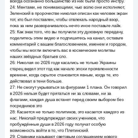
всегда осознанно большинство из них были просто инстру.
24
:
Ментами, не понимающими, чью волю они исполняют,
Зеленский в пророчестве николая описан как человек экран
тот, кто был поставлен, чтобы отвлекать народный взор,
пока за ним разворачивалось нечто иное поставьте лайк.
25
:
Как знак того, что вы получили эту духовную передачу,
поделитесь этим видео и подпишитесь на канал, оставьте
комментарий с вашим благословением, именем и городом,
чтобы мы могли включить вас в космические молитвы
наших звёздных братьев сло.
26
:
Николая оо 2026 годе касались не только Украины
старец видел этот год как начало эпохи проявленности
времени, когда скрытое становится явным, когда те, кто
действовал в тени больше.
27
:
Не смогут укрываться за фигурами 1 плана. Он говорил
в 2026 нельзя будет прятаться ни за словами, ни за
флагами, каждая душа встанет перед своим выбором без
посредников это
28
:
Касается не только политиков, это касается каждого из
нас. Николай предупреждал своих учеников, что
пробуждённые души в 2026 году получат особую
возможность войти в то, что Плетинский.
29
:
Ставники называют световым соглашением нового