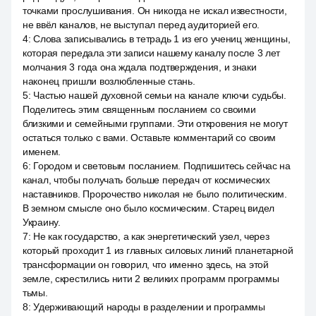
точками прослушивания. Он никогда не искал известности,
не ввёл каналов, не выступал перед аудиторией его.
4
:
Слова записывались в тетрадь 1 из его учениц женщины,
которая передала эти записи нашему каналу после 3 лет
молчания 3 года она ждала подтверждения, и знаки
наконец пришли возлюбленные стань.
5
:
Частью нашей духовной семьи на канале ключи судьбы.
Поделитесь этим священным посланием со своими
близкими и семейными группами. Эти откровения не могут
остаться только с вами. Оставьте комментарий со своим
именем.
6
:
Городом и световым посланием. Подпишитесь сейчас на
канал, чтобы получать больше передач от космических
наставников. Пророчество николая не было политическим.
В земном смысле оно было космическим. Старец видел
Украину.
7
:
Не как государство, а как энергетический узел, через
который проходит 1 из главных силовых линий планетарной
трансформации он говорил, что именно здесь, на этой
земле, скрестились нити 2 великих программ программы
тьмы.
8
:
Удерживающий народы в разделении и программы