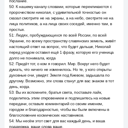
послание.
50
:
К нашему каналу словами, которые перекликаются с
пророчеством николая, с удивительной точностью он
сказал смотрите не на экраны, а на небо, смотрите не на
лица политиков, а на лица своих соседей, именно там, в
простых.
51
:
Людях, пробуждающихся по всей России, по всей
Украине, по всему пространству славянских земель, живёт
настоящий ответ на вопрос, что будет дальше, Николай
перед уходом оставил ещё 1 фразу, которую его ученица
долго не понимала, когда
52
:
Придёт тот, о ком я говорил. Мир. Вокруг него будет
думать, что ничего не изменилось. Но те, у кого открыты
духовные очи, увидят. Земля под Киевом, задышала по
другому. Возможно, эти слова станут для вас знаком в тот
день, когда.
53
:
Вы их вспомните, братья света, поставьте лайк,
поделитесь этим откровением и подпишитесь на новые
передачи, оставьте комментарий со своим именем,
городом и благодарностью, чтобы вы были включены в
благословение космических наставников.
54
:
Мы несём этот свет для вас каждый день, и ваша
поддержка, ваши слова ваше.