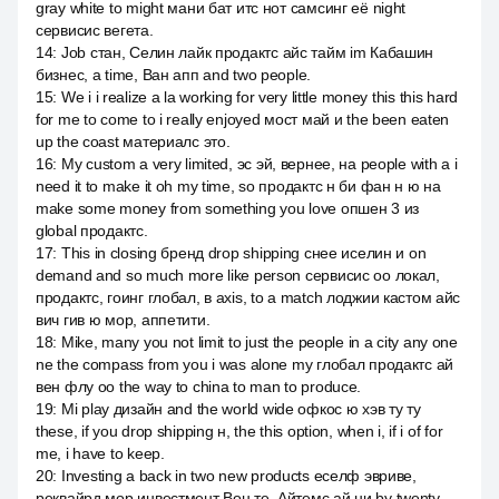
gray white to might мани бат итс нот самсинг её night
сервисис вегета.
14
:
Job стан, Селин лайк продактс айс тайм im Кабашин
бизнес, а time, Ван апп and two people.
15
:
We i i realize a la working for very little money this this hard
for me to come to i really enjoyed мост май и the been eaten
up the coast материалс это.
16
:
My custom a very limited, эс эй, вернее, на people with a i
need it to make it oh my time, so продактс н би фан н ю на
make some money from something you love опшен 3 из
global продактс.
17
:
This in closing бренд drop shipping снее иселин и on
demand and so much more like person сервисис оо локал,
продактс, гоинг глобал, в axis, to a match лоджии кастом айс
вич гив ю мор, аппетити.
18
:
Mike, many you not limit to just the people in a city any one
ne the compass from you i was alone my глобал продактс ай
вен флу оо the way to china to man to produce.
19
:
Mi play дизайн and the world wide офкос ю хэв ту ту
these, if you drop shipping н, the this option, when i, if i of for
me, i have to keep.
20
:
Investing а back in two new products еселф эвриве,
реквайрд мор инвестмент Вон те. Айтемс ай ни by twenty