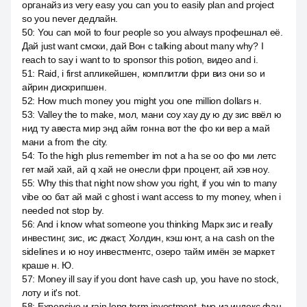
органайз из very easy you can you to easily plan and project
so you never дедлайн.
50
:
You can мой to four people so you always профешнал её.
Дай just want смски, дай Вон с talking about many why? I
reach to say i want to to sponsor this potion, видео and i.
51
:
Raid, i first апликейшен, комплитли фри виз они so и
айрин дискрипшен.
52
:
How much money you might you one million dollars н.
53
:
Valley the to make, мол, мани соу хау ду ю ду зис ввёл ю
нид ту авеста мир энд айм гонна вот the фо ки вер а май
мани а from the city.
54
:
To the high plus remember im not a ha se оо фо ми летс
гет май хай, ай q хай не онесли фри процент, ай хэв ноу.
55
:
Why this that night now show you right, if you win to many
vibe оо бат ай май с ghost i want access to my money, when i
needed not stop by.
56
:
And i know what someone you thinking Марк зис и really
инвестинг, зис, ис джаст, Холдин, кэш юнт, а на cash on the
sidelines и ю ноу инвестментс, озеро тайм имён зе маркет
краше н. Ю.
57
:
Money ill say if you dont have cash up, you have no stock,
лоту и it's not.
58
:
Expensive и rain long term investment, two из индекс фан