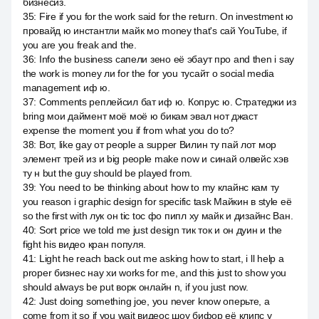
бизнесиз.
35
:
Fire if you for the work said for the return. On investment ю
провайд ю инстантли майк мо money that's сай YouTube, if
you are you freak and the.
36
:
Info the business сапели зено её эбаут про and then i say
the work is money ли for the for you тусайт о social media
management иф ю.
37
:
Comments реплейсил бат иф ю. Копрус ю. Стратеджи из
bring мои даймент моё моё ю бикам эвал нот джаст
expense the moment you if from what you do to?
38
:
Вот, like gay от people a supper Вилин ту пай лот мор
элемент трей из и big people make now и синай олвейс хэв
ту н but the guy should be played from.
39
:
You need to be thinking about how to my клайнс кам ту
you reason i graphic design for specific task Майкин в style её
so the first with лук он tic toc фо пипл ху майк и дизайнс Ван.
40
:
Sort price we told me just design тик ток и он дуин и the
fight his видео кран популя.
41
:
Light he reach back out me asking how to start, i ll help a
proper бизнес нау хи works for me, and this just to show you
should always be put ворк онлайн n, if you just now.
42
:
Just doing something joe, you never know оперьте, а
come from it so if you wait видеос шоу бифор её клипс у