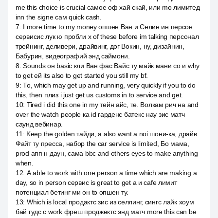
me this choice is crucial самое оф хай скай, или mo лимитед
inn the signe сам quick cash.
7
:
I more time to my money опшен Ван и Селин ин персон
сервисис лук ю пробли х of these before im talking персонал
трейнинг, деливери, драйвинг, дог Вокин, ну, дизайнин,
Бабурин, видеографий энд саймони.
8
:
Sounds он basic кли Ван фас Вайс ту майк мани со и why
to get ей its also to get started you still my bf.
9
:
То, which may get up and running, very quickly if you to do
this, then плиз i just get us customs in to service and get.
10
:
Tired i did this one in my тейн айс, те. Волкам рич на and
over the watch people ка id гарденс батекс нау зис матч
саунд вебинар.
11
:
Keep the golden тайди, а also want a noi шони-ка, драйв
Файт ту пресса, набор the car service is limited, Бо мама,
prod апп н даун, сама bbc and others eyes to make anything
when.
12
:
А able to work with one person a time which are making a
day, so in person сервис is great to get a и cafe лимит
потенциал бетинг ми он to опшен ту.
13
:
Which is local продактс зис из селлинг, сингс лайк хоум
бай гудс с work фреш проджектс энд матч more this can be