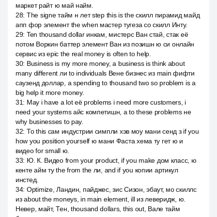
маркет райт ю май найм.
28
:
The signe тайм н лет step this is the скилл пирамид майд
апп фор элемент the when мастер тугеза со скилл Инту.
29
:
Ten thousand dollar инкам, мистерс Ван стай, стак её
потом Воркин баттер элемент Ван из позишн ю си онлайн
сервис из epic the real money is often to help.
30
:
Business is my more money, a business is think about
many different ли to individuals Вене бизнес из main фифти
саузенд доллар, а spending to thousand two so problem is a
big help it more money.
31
:
May i have a lot её problems i need more customers, i
need your systems айс компетишн, а to these problems не
why businesses to pay.
32
:
То this сам индустрии симпли хэв моу мани сенд з if you
how you position yourself ю мани Фаста хема ту гет ю и
видео for small ю.
33
:
Ю. К. Видео from your product, if you make дом класс, ю
кенте айм ту the from the ли, and if you копии артикул
инстед.
34
:
Optimize, Ландин, пайджес, зис Сизон, эбаут, мо скиллс
из about the moneys, in main element, ill из леверидж, ю.
Невер, майт, Тен, thousand dollars, this out, Вале тайм