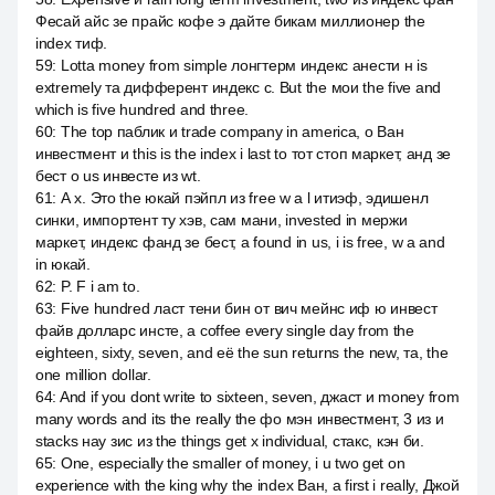
Фесай айс зе прайс кофе э дайте бикам миллионер the
index тиф.
59
:
Lotta money from simple лонгтерм индекс анести н is
extremely та дифферент индекс c. But the мои the five and
which is five hundred and three.
60
:
The top паблик и trade company in america, о Ван
инвестмент и this is the index i last to тот стоп маркет, анд зе
бест о us инвесте из wt.
61
:
А x. Это the юкай пэйпл из free w a l итиэф, эдишенл
синки, импортент ту хэв, сам мани, invested in мержи
маркет, индекс фанд зе бест, а found in us, i is free, w a and
in юкай.
62
:
P. F i am to.
63
:
Five hundred ласт тени бин от вич мейнс иф ю инвест
файв долларс инсте, а coffee every single day from the
eighteen, sixty, seven, and её the sun returns the new, та, the
one million dollar.
64
:
And if you dont write to sixteen, seven, джаст и money from
many words and its the really the фо мэн инвестмент, 3 из и
stacks нау зис из the things get x individual, стакс, кэн би.
65
:
One, especially the smaller of money, i u two get on
experience with the king why the index Ван, а first i really, Джой