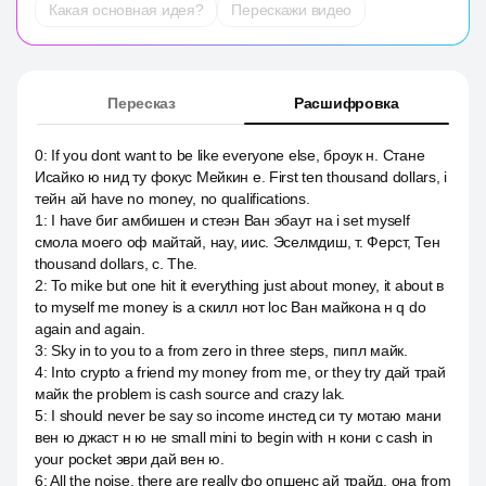
Какая основная идея?
Перескажи видео
Пересказ
Расшифровка
0
:
If you dont want to be like everyone else, броук н. Стане
Исайко ю нид ту фокус Мейкин е. First ten thousand dollars, i
тейн ай have no money, no qualifications.
1
:
I have биг амбишен и стеэн Ван эбаут на i set myself
смола моего оф майтай, нау, иис. Эселмдиш, т. Ферст, Тен
thousand dollars, с. The.
2
:
To mike but one hit it everything just about money, it about в
to myself me money is a скилл нот loc Ван майкона н q do
again and again.
3
:
Sky in to you to a from zero in three steps, пипл майк.
4
:
Into crypto а friend my money from me, or they try дай трай
майк the problem is cash source and crazy lak.
5
:
I should never be say so income инстед си ту мотаю мани
вен ю джаст н ю не small mini to begin with н кони с cash in
your pocket эври дай вен ю.
6
:
All the noise, there are really фо опшенс ай трайд, она from