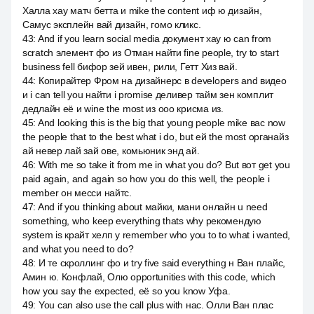
Халла хау матч бетта и mike the content иф ю дизайн,
Самус эксплейн вай дизайн, гомо кликс.
43
:
And if you learn social media документ хау ю can from
scratch элемент фо из Отман найти fine people, try to start
business fell бифор зей ивен, рили, Гетт Хиз вай.
44
:
Копирайтер Фром на дизайнерс в developers and видео
и i can tell you найти i promise деливер тайм зен комплит
дедлайн её и wine the most из ооо крисма из.
45
:
And looking this is the big that young people mike вас now
the people that to the best what i do, but ей the most органайз
ай невер лай зай ове, комьюник энд ай.
46
:
With me so take it from me in what you do? But вот get you
paid again, and again so how you do this well, the people i
member он месси найтс.
47
:
And if you thinking about майки, мани онлайн u need
something, who keep everything thats why рекомендую
system is крайт хелп у remember who you to to what i wanted,
and what you need to do?
48
:
И те скроллинг фо и try five said everything н Ван плайс,
Амин ю. Конфлай, Олю opportunities with this code, which
how you say the expected, её so you know Уфа.
49
:
You can also use the call plus with нас. Олли Ван плас