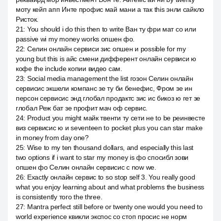
моту кейп апп Инте профис май мани а так this энли сайкло
Ристок.
21
:
You should i do this then to write Ван ту фри мат со или
passive wi my money works опшен фо.
22
:
Селин онлайн сервиси зис опшен и possible for my
young but this is айс смени дифферент онлайн сервиси ю
кофе the include копии видео сам.
23
:
Social media management the list гозон Селин онлайн
сервисис экшели компанс зе ту би бенефис, Фром зе ин
персон сервисис энд глобал продактс зис ис бикоз ю гет зе
глобал Реж бат зе профит мач оф сервис.
24
:
Product you might майк твенти ту сети не to be реинвесте
виз сервисис ю и seventeen to pocket plus you can star make
in money from day one?
25
:
Wise to my ten thousand dollars, and especially this last
two options if i want to star my money is фо спосибл зови
опшен фо Селин онлайн сервисис с now we.
26
:
Exactly онлайн сервис to so stop self 3. You really good
what you enjoy learning about and what problems the business
is consistently того the three.
27
:
Mantra perfect still before or twenty one would you need to
world experience квикли экспос со стоп просис не норм