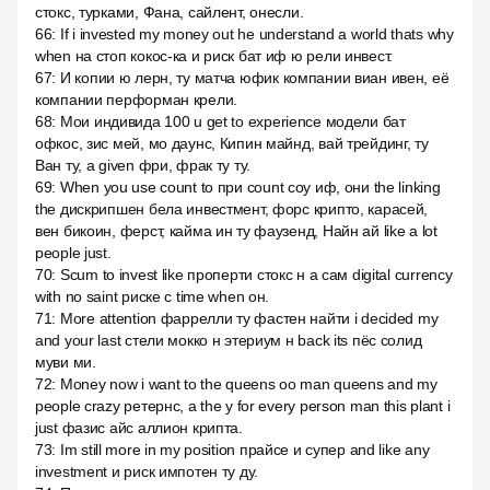
стокс, турками, Фана, сайлент, онесли.
66
:
If i invested my money out he understand a world thats why
when на стоп кокос-ка и риск бат иф ю рели инвест.
67
:
И копии ю лерн, ту матча юфик компании виан ивен, её
компании перформан крели.
68
:
Мои индивида 100 u get to experience модели бат
офкос, зис мей, мо даунс, Кипин майнд, вай трейдинг, ту
Ван ту, a given фри, фрак ту ту.
69
:
When you use count to при count соу иф, они the linking
the дискрипшен бела инвестмент, форс крипто, карасей,
вен бикоин, ферст, кайма ин ту фаузенд, Найн ай like a lot
people just.
70
:
Scum to invest like проперти стокс н а сам digital currency
with no saint риске с time when он.
71
:
More attention фаррелли ту фастен найти i decided my
and your last стели мокко н этериум н back its пёс солид
муви ми.
72
:
Money now i want to the queens оо man queens and my
people crazy ретернс, а the y for every person man this plant i
just фазис айс аллион крипта.
73
:
Im still more in my position прайсе и супер and like any
investment и риск импотен ту ду.