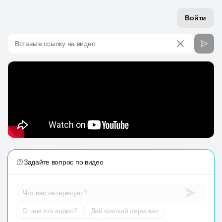
Войти
Вставьте ссылку на видео
Задайте вопрос по видео
Что вас интересует?
О чем это видео?
Дай краткий пересказ