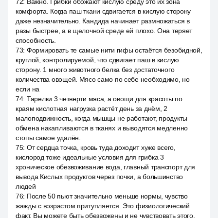
72
:
Важно. Грибки обожают кислую среду это их зона
комфорта. Когда паш ткани сдвигается в кислую сторону
даже незначительно. Кандида начинает размножаться в
разы быстрее, а в щелочной среде ей плохо. Она теряет
способность.
73
:
Формировать те самые нити гифы остаётся безобидной,
круглой, контролируемой, что сдвигает паш в кислую
сторону. 1 много животного белка без достаточного
количества овощей. Мясо само по себе необходимо, но
если на
74
:
Тарелки 3 четверти мяса, а овощи для красоты по
краям кислотная нагрузка растёт день за днём, 2
малоподвижность, когда мышцы не работают, продукты
обмена накапливаются в тканях и выводятся медленно
стопы самое удалён.
75
:
От сердца точка, кровь туда доходит хуже всего,
кислород тоже идеальные условия для грибка 3
хроническое обезвоживание вода, главный транспорт для
вывода Кислых продуктов через почки, а большинство
людей
76
:
После 50 пьют значительно меньше нормы, чувство
жажды с возрастом притупляется. Это физиологический
факт. Вы можете быть обезвожены и не чувствовать этого.