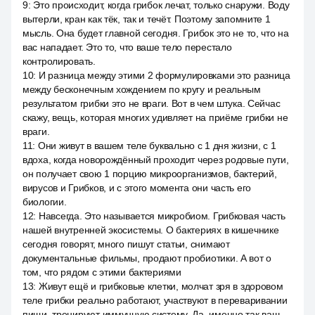
9
:
Это происходит, когда грибок лечат, только снаружи. Воду
вытерли, кран как тёк, так и течёт. Поэтому запомните 1
мысль. Она будет главной сегодня. Грибок это не то, что на
вас нападает. Это то, что ваше тело перестало
контролировать.
10
:
И разница между этими 2 формулировками это разница
между бесконечным хождением по кругу и реальным
результатом грибки это не враги. Вот в чем штука. Сейчас
скажу, вещь, которая многих удивляет на приёме грибки не
враги.
11
:
Они живут в вашем теле буквально с 1 дня жизни, с 1
вдоха, когда новорождённый проходит через родовые пути,
он получает свою 1 порцию микроорганизмов, бактерий,
вирусов и Грибков, и с этого момента они часть его
биологии.
12
:
Навсегда. Это называется микробиом. Грибковая часть
нашей внутренней экосистемы. О бактериях в кишечнике
сегодня говорят, много пишут статьи, снимают
документальные фильмы, продают пробиотики. А вот о
том, что рядом с этими бактериями
13
:
Живут ещё и грибковые клетки, молчат зря в здоровом
теле грибки реально работают, участвуют в переваривании
пищи, тренируют иммунную систему. Да, именно так ваш