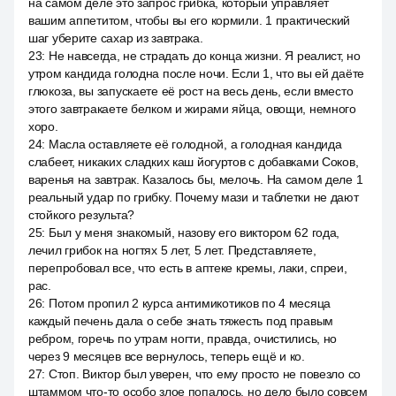
на самом деле это запрос грибка, который управляет
вашим аппетитом, чтобы вы его кормили. 1 практический
шаг уберите сахар из завтрака.
23
:
Не навсегда, не страдать до конца жизни. Я реалист, но
утром кандида голодна после ночи. Если 1, что вы ей даёте
глюкоза, вы запускаете её рост на весь день, если вместо
этого завтракаете белком и жирами яйца, овощи, немного
хоро.
24
:
Масла оставляете её голодной, а голодная кандида
слабеет, никаких сладких каш йогуртов с добавками Соков,
варенья на завтрак. Казалось бы, мелочь. На самом деле 1
реальный удар по грибку. Почему мази и таблетки не дают
стойкого результа?
25
:
Был у меня знакомый, назову его виктором 62 года,
лечил грибок на ногтях 5 лет, 5 лет. Представляете,
перепробовал все, что есть в аптеке кремы, лаки, спреи,
рас.
26
:
Потом пропил 2 курса антимикотиков по 4 месяца
каждый печень дала о себе знать тяжесть под правым
ребром, горечь по утрам ногти, правда, очистились, но
через 9 месяцев все вернулось, теперь ещё и ко.
27
:
Стоп. Виктор был уверен, что ему просто не повезло со
штаммом что-то особо злое попалось, но дело было совсем