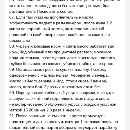
месте важно, масло должно быть стопроцентным, без
разбавителей. Проверяйте состав.
87
:
Если там указаны дополнительные масла,
эффективность падает в разы вечером, после душа 1 2
капли на поражённый ноготь, распределить ватной
палочкой по всей поверхности, особенно по краям, не
смывать на
88
:
Чистые хлопковые носки и спать масло работает всю
ночь, йод обычный пятипроцентный раствор, молекула
йода маленькая, поэтому проникает в ногтевую пластину
глубже большинства кремов, убивает грибок, а не просто.
89
:
Останавливает рост, но сушит пластину. Поэтому
одновременно с маслом нельзя. Чередуйте 3 вечера.
Масло чайного дерева, 4 йод. Утром снова 3 вечера,
масло, потом йод. 2 разных механизма атаки без
90
:
Пересушивание яблочный уксус и снаружи, и изнутри
снаружи тазик тёплой воды плюс стакан натурального
непастеризованного яблочного уксуса с осадком уксусной
маткой 15 20 минут 2 3 раза в неделю.
91
:
После ванночки не смывать, просто промокнуть
полотенцем и дать высохнуть изнутри 1 столовая ложка на
стакан тёплой воды перед обедом стимулирует выработку