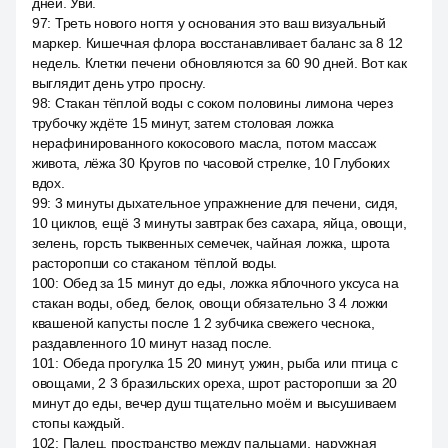
дней. Уви.
97
:
Треть нового ногтя у основания это ваш визуальный
маркер. Кишечная флора восстанавливает баланс за 8 12
недель. Клетки печени обновляются за 60 90 дней. Вот как
выглядит день утро просну.
98
:
Стакан тёплой воды с соком половины лимона через
трубочку ждёте 15 минут, затем столовая ложка
нерафинированного кокосового масла, потом массаж
живота, лёжа 30 Кругов по часовой стрелке, 10 Глубоких
вдох.
99
:
3 минуты дыхательное упражнение для печени, сидя,
10 циклов, ещё 3 минуты завтрак без сахара, яйца, овощи,
зелень, горсть тыквенных семечек, чайная ложка, шрота
расторопши со стаканом тёплой воды.
100
:
Обед за 15 минут до еды, ложка яблочного уксуса на
стакан воды, обед, белок, овощи обязательно 3 4 ложки
квашеной капусты после 1 2 зубчика свежего чеснока,
раздавленного 10 минут назад после.
101
:
Обеда прогулка 15 20 минут, ужин, рыба или птица с
овощами, 2 3 бразильских ореха, шрот расторопши за 20
минут до еды, вечер душ тщательно моём и высушиваем
стопы каждый.
102
:
Палец, пространство между пальцами, наружная