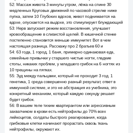
52
:
Массаж живота 3 минуты утром, лёжа на спине 30
медленных Круговых движений по часовой стрелке ниже
пупка, затем 10 Глубоких вдохов, живот поднимается на
вдохе, опускается на выдохе, это стимулирует блуждающий
53
:
Нерв запускает режим восстановления, улучшает
кровообращение в слизистой щелей. В кишечной стенке
постепенно становится меньше иммунитет. Вот в чем
настоящая разница. Расскажу про 2 братьев 60 и
54
:
63 года, 1 город, 1 баня, примерно одинаковая еда,
семейные привычки у старшего чистые ногти, гладкие
стопы, никаких проблем, у младшего грибок на 6 ногтях из
10 трещины на пятках.
55
:
Зуд между пальцами, который не проходит 3 год. 1
генетика, 1 среда совершенно разный результат, ответ в
иммунной системе, и это не абстракция из учебника, это
конкретный механизм, который каждую секунду решает
будет грибок.
56
:
В вашем теле тихим квартирантом или агрессивным
захватчиком в крови есть нейтрофилы до 70% всех
лейкоцитов, солдаты быстрого реагирования, когда
грибковые клетки начинают прорастать сквозь ткань
нейтрофилы, окружают их.