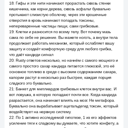
18
:
Гифы и эти нити начинают прорастать сквозь стенки
кишечника, как корни дерева, сквозь асфальт буквально
протыкают слизистую оболочку, через эти крошечные
отверстия в кровь начинают попадать токсины,
непереваренные частицы пищи, сами грибковые.
19
:
Клетки и разносится по всему телу. Вот почему мазь
сама по себе не решение. Вы мажете ноготь, а внутри тела
продолжает работать механизм, который ослабляет вашу
защиту и создаёт комфортную среду для любого грибка,
что даёт кандиди сигнал
20
:
Rusty ответов несколько, но начнём с самого мощного и
самого простого сахар кандида питается глюкозой, это её
основное топливо в среде с высоким содержанием сахара,
калории растут в несколько раз быстрее, каждая порция
сладкого это буквально.
21
:
Банкет для миллиардов грибковых клеток внутри вас. И
вот ловушка, в которую попадают почти все. Когда кандида
разрастается, она начинает влиять на мозг. Не метафора.
Буквально она вырабатывает ацетальдегид токсин, который
воздействует на нервную систему.
22
:
По 1 активно исследуемой гипотезе, 1 из его эффектов
усиление тяги к сладкому вы думаете, что хотите конфету, а