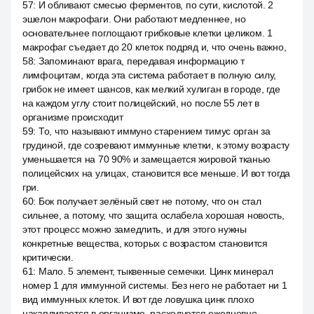
57
:
И обливают смесью ферментов, по сути, кислотой. 2
эшелон макрофаги. Они работают медленнее, но
основательнее поглощают грибковые клетки целиком. 1
макрофаг съедает до 20 клеток подряд и, что очень важно,
58
:
Запоминают врага, передавая информацию т
лимфоцитам, когда эта система работает в полную силу,
грибок не имеет шансов, как мелкий хулиган в городе, где
на каждом углу стоит полицейский, но после 55 лет в
организме происходит
59
:
То, что называют иммуно старением тимус орган за
грудиной, где созревают иммунные клетки, к этому возрасту
уменьшается на 70 90% и замещается жировой тканью
полицейских на улицах, становится все меньше. И вот тогда
гри.
60
:
Бок получает зелёный свет не потому, что он стал
сильнее, а потому, что защита ослабела хорошая новость,
этот процесс можно замедлить, и для этого нужны
конкретные вещества, которых с возрастом становится
критически.
61
:
Мало. 5 элемент, тыквенные семечки. Цинк минерал
номер 1 для иммунной системы. Без него не работает ни 1
вид иммунных клеток. И вот где ловушка цинк плохо
накапливается в организме, расходуется ежедневно.