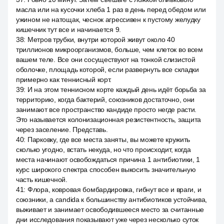
масла или на кусочки хлеба 1 раз в день перед обедом или
ужином не натощак, чеснок агрессивен к пустому желудку
кишечник тут все и начинается 9.
38
:
Метров трубки, внутри которой живут около 40
триллионов микроорганизмов, больше, чем клеток во всем
вашем теле. Все они сосуществуют на тонкой слизистой
оболочке, площадь которой, если развернуть все складки
примерно как теннисный корт.
39
:
И на этом теннисном корте каждый день идёт борьба за
территорию, когда бактерий, союзников достаточно, они
занимают все пространство кандиде просто негде расти.
Это называется колонизационная резистентность, защита
через заселение. Представь.
40
:
Парковку, где все места заняты, вы можете кружить
сколько угодно, встать некуда, но что происходит, когда
места начинают освобождаться причина 1 антибиотики, 1
курс широкого спектра способен выкосить значительную
часть кишечной.
41
:
Флора, ковровая бомбардировка, гибнут все и враги, и
союзники, а candida к большинству антибиотиков устойчива,
выживает и занимает освободившееся место за считанные
дни исследования показывают уже через несколько суток