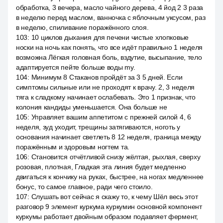
обработка, 3 вечера, масло чайного дерева, 4 йод 2 3 раза
в неделю перед маслом, ванночка с яблочным уксусом, раз
в неделю, спиливание поражённого слоя.
103
:
10 циклов дыхания для печени чистые хлопковые
носки на ночь как понять, что все идёт правильно 1 неделя
возможна Лёгкая головная боль, вздутие, высыпание, тело
адаптируется пейте больше воды my.
104
:
Минимум 8 Стаканов пройдёт за 3 5 дней. Если
симптомы сильные или не проходят к врачу. 2, 3 неделя
тяга к сладкому начинает ослабевать. Это 1 признак, что
колония кандиды уменьшается. Она больше не
105
:
Управляет вашим аппетитом с прежней силой 4, 6
неделя, зуд уходит, трещины затягиваются, ноготь у
основания начинает светлеть 8 12 неделя, граница между
поражённым и здоровым ногтем та.
106
:
Становится отчётливой снизу жёлтая, рыхлая, сверху
розовая, плотная, Гладкая эта линия будет медленно
двигаться к кончику на руках, быстрее, на ногах медленнее
бонус, то самое главное, ради чего стоило.
107
:
Слушать вот сейчас я скажу то, к чему Шёл весь этот
разговор 9 элемент куркума куркумин основной компонент
куркумы работает двойным образом подавляет фермент,