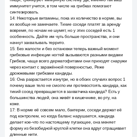
иммунитет учится, в том числе на грибках помогают
синтезировать.
14
:
Некоторые витамины, пока их количество в норме, вы
их вообще не замечаете. Тихие соседи платят за аренду
вовремя, по ночам не шумят, но у этих соседей есть 1
особенность. Дайте им чуть больше пространства, и они
начнут захватывать террито.
15
:
Без жалости и без остановки теперь важный момент
грибковые инфекции ногтей вызываются разными видами
Грибков, чаще всего дерматофитами они приходят снаружи
через контакт с заражённой поверхностью, Реже
дрожжевыми грибками кандиды.
16
:
Она разрастается изнутри, но в обоих случаях вопрос 1
почему ваше тело не смогло им противостоять кандида, как
тихий сосед превращается в захватчика кандида? Есть у
большинства людей, она живёт в кишечнике, во рту, на
коже.
17
:
В норме её совсем мало, бактерии, соседи держат её
под контролем, но когда баланс нарушается, кандида
делает кое-что по настоящему пугающее, она меняет
форму из безобидной круглой клетки она вдруг отращивает
длинные нити.