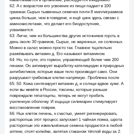
62
:
А с возрастом его усвоение из пищи падает в 100
граммах Сырых тыквенных семечек почти 8 миллиграммов
цинка больше, чем в говядине, и ещё цинк здесь связан с
аминокислотами, что делает его биодоступнее,
усваивается.
63
:
Легче, чем из большинства других источников горсть в
день около 30 граммов, Сырых, не жаренных, не соленных.
Можно в салат, можно просто так. Главное тщательно
разжёвывать витамин д. Его называют витамином.
64
:
Но, по сути, это гормон, управляющий более чем 200
генами. Он активирует выработку кателицидин в природных
антибиотиков, которые ваше тело производит само. Они
разрушают грибковые клетки напрямую. Проблема после
65
:
50. Кожа синтезирует витамин д, и солнце вдвое хуже. А
если вы живёте в России, токсины, которые раньше
повреждали гепатоциты, теперь не могут пробить
усиленную оболочку. И ещщще силимарин стимулирует
восстановление повреж.
66
:
Ных клеток печень, к счастью, умеет регенерировать
расторопша этот процесс запускает 1 чайная ложка, шрота
расторопши это измельчённые семена продаются в любой
аптеке, стоят копейки, запятая стаканом тёплой воды за 2.