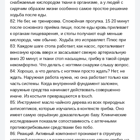
снабжаемые кислородом ткани в организме, а у людей с
сидячим образом жизни особенно самое простое решение
ходьба после еды.
82
:
Не бег, не тренировка. Спокойная прогулка. 15 20 минут
после основного приёма пищи, после еды кровь приливает
к органам пищеварения, и стопы получают ещё меньше
кислорода, чем обычно. Ходьба это исправляет. Плюс при
83
:
Каждом шаге стопа работает, как насос, проталкивает
венозную кровь вверх и засасывает свежую артериальную
вниз 20 минут, и ткани стоп насыщены, грибку в такой среде
некомфортно. Что делать с ногтями снаружи слышу вопрос.
84
:
Хорошо, а что делать с ногтями просто ждать? Нет, не
ждать. Наружная работа нужна, но она работает только как
часть системы. Когда внутренний фундамент заложен,
наружные средства начинают действовать совершенно
иначе. Из костыля превращаются в touch.
85
:
Инструмент масло чайного дерева из всех природных
антисептиков, которые изучались в контексте грибка. Оно
имеет самую серьёзную доказательную базу. Клинические
исследования показали сопоставимость с аптечными
противогрибковыми средствами без побо.
86
:
Реакций. Активный компонент проникает в структуру
ногтевой пластины и разрушает клеточную стенку грибка на