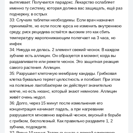
вытягивает. Получается парадокс. Лекарство ослабляет
именно ту систему, которая должна вас защищать, ещё раз
подчеркну, в острых
33
:
Случаях таблетки необходимы. Если врач назначил
принимайте, но если после курса не изменить внутреннюю
среду, риск рецидива остаётся высоким это как сбить
температуру жаропонижающим полегчает на 3 часа, но
инфек
34
:
Никуда не делась. 2 элемент свежий чеснок. В каждом
зубчике есть аллицин. Он образуется в момент, когда вы
раздавливаете или режете чеснок. Это защитная реакция
самого растения. Аллицин.
35
:
Разрушает клеточную мембрану кандиды. Грибковая
клетка буквально теряет целостность и погибает. При этом
на полезные лактобактерии он действует значительно
мягче, но есть нюанс, который знают немногие. Аллицин
живёт очень недол.
36
:
Долго, через 15 минут после измельчения его
концентрация начинает падать, а при нагревании
разрушается мгновенно варёный чеснок, вкусный в борьбе
с грибком, бесполезный. Как правильно раздавите 1, 2
зубчика, подождите.
37
:
Ровно 10 минут. Затем съешьте с ложкой оливкового