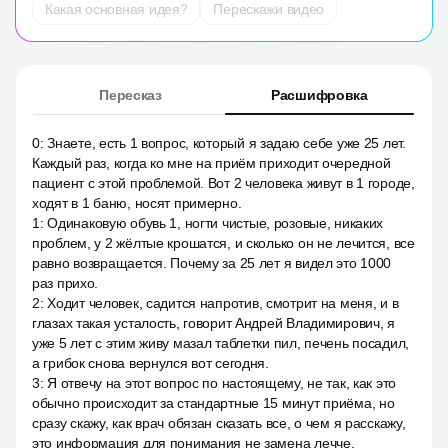
Какая основная идея?
Перескажи видео
Пересказ
Расшифровка
0
:
Знаете, есть 1 вопрос, который я задаю себе уже 25 лет.
Каждый раз, когда ко мне на приём приходит очередной
пациент с этой проблемой. Вот 2 человека живут в 1 городе,
ходят в 1 баню, носят примерно.
1
:
Одинаковую обувь 1, ногти чистые, розовые, никаких
проблем, у 2 жёлтые крошатся, и сколько он не лечится, все
равно возвращается. Почему за 25 лет я видел это 1000
раз прихо.
2
:
Ходит человек, садится напротив, смотрит на меня, и в
глазах такая усталость, говорит Андрей Владимирович, я
уже 5 лет с этим живу мазал таблетки пил, печень посадил,
а грибок снова вернулся вот сегодня.
3
:
Я отвечу на этот вопрос по настоящему, не так, как это
обычно происходит за стандартные 15 минут приёма, но
сразу скажу, как врач обязан сказать все, о чем я расскажу,
это информация для понимания не замена лечче.