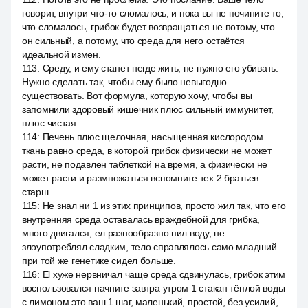
говорит, внутри что-то сломалось, и пока вы не почините то,
что сломалось, грибок будет возвращаться не потому, что
он сильный, а потому, что среда для него остаётся
идеальной измен.
113
:
Среду, и ему станет негде жить, не нужно его убивать.
Нужно сделать так, чтобы ему было невыгодно
существовать. Вот формула, которую хочу, чтобы вы
запомнили здоровый кишечник плюс сильный иммунитет,
плюс чистая.
114
:
Печень плюс щелочная, насыщенная кислородом
ткань равно среда, в которой грибок физически не может
расти, не подавлен таблеткой на время, а физически не
может расти и размножаться вспомните тех 2 братьев
старш.
115
:
Не знал ни 1 из этих принципов, просто жил так, что его
внутренняя среда оставалась враждебной для грибка,
много двигался, ел разнообразно пил воду, не
злоупотреблял сладким, тело справлялось само младший
при той же генетике сидел больше.
116
:
El хуже нервничал чаще среда сдвинулась, грибок этим
воспользовался начните завтра утром 1 стакан тёплой воды
с лимоном это ваш 1 шаг, маленький, простой, без усилий,