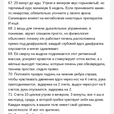
67
:
20 минут до еды. Утром и вечером вкус горьковатый, но
терпимый курс минимум 6 недель. Если принимаете какие-
то лекарства, обязательно уточните у своего врача.
Силимарин влияет на метаболизм некоторых препаратов.
И ещё.
68
:
1 вещь для печени дыхательное упражнение, я
понимаю, звучит слишком просто, но физиология
объясняет, почему это работает печень расположена
прямо под диафрагмой, каждый глубокий вдох диафрагма
опускается и мягко сдавливает.
69
:
Её сверху на выдохе поднимается этот ритмичный
массаж, ускоряет кровоток и стимулирует отток желчи, а с
жёлчью выходят токсины, которые печень уже обезвредила,
техника простая, сядьте прямо.
70
:
Положите правую ладонь на нижние ребра справа,
чтобы чувствовать движение вдох через нос на 4 счета, рука
приподнимается, задержка на 2 счета, выдох через рот на 6
счетов, рука опускается, задержка на 2.
71
:
Счета 10 циклов утром и вечером, 3 минуты, все п аш и
кислород, среда, в которой грибок чувствует себя как дома.
Каждая жидкость в вашем теле имеет свой уровень
кислотности. И вот что критичес.