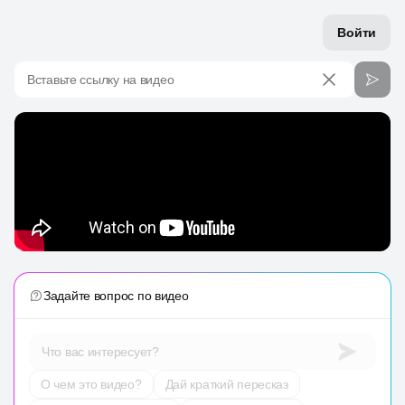
Войти
Вставьте ссылку на видео
Задайте вопрос по видео
Что вас интересует?
О чем это видео?
Дай краткий пересказ