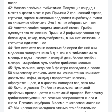
после.
42
:
Начала приёма антибиотиков. Популяция кандиды
может вырасти в сотни раз. Причина 2 хронический стресс,
кортизол, гормон выживания подавляет выработку антител
на слизистых оболочках. Это 1 линия обороны меньше.
43
:
Антител слабее защиты кишечной стенки. Грибок
чувствует это мгновенно. Причина 3 рафинированная еда,
белая мука, сахар, полуфабрикаты, в них нет клетчатки, а
клетчатка единственное.
44
:
Чем питаются ваши полезные бактерии без неё они
медленно голодают не за 3 дня, как с антибиотиками за
месяцы и годы, незаметно каждый день белого хлеба и
макарон микробиом чуть слабее грибковая колония.
45
:
Чуть сильнее, когда все 3 фактора совпадают, а после
50 они совпадают очень часто кишечная стенка начинает
давать течь гифы, кандиды прорастают насквозь,
образуются щели, и в кровоток попадает все, чего там.
46
:
Быть не должно. Грибок из локальной кишечной
проблемы превращается в системный процесс. Вот почему
грибок после успешного лечения возвращается снова и
снова. Причина не убрана. 3 элемент кокосовое масло не
47
:
Минированное холодного отжима это обязательное