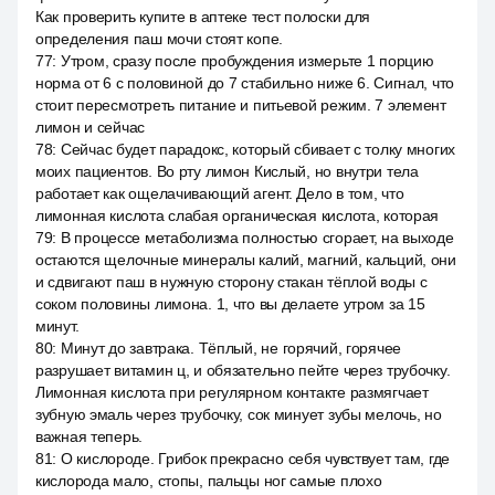
Как проверить купите в аптеке тест полоски для
определения паш мочи стоят копе.
77
:
Утром, сразу после пробуждения измерьте 1 порцию
норма от 6 с половиной до 7 стабильно ниже 6. Сигнал, что
стоит пересмотреть питание и питьевой режим. 7 элемент
лимон и сейчас
78
:
Сейчас будет парадокс, который сбивает с толку многих
моих пациентов. Во рту лимон Кислый, но внутри тела
работает как ощелачивающий агент. Дело в том, что
лимонная кислота слабая органическая кислота, которая
79
:
В процессе метаболизма полностью сгорает, на выходе
остаются щелочные минералы калий, магний, кальций, они
и сдвигают паш в нужную сторону стакан тёплой воды с
соком половины лимона. 1, что вы делаете утром за 15
минут.
80
:
Минут до завтрака. Тёплый, не горячий, горячее
разрушает витамин ц, и обязательно пейте через трубочку.
Лимонная кислота при регулярном контакте размягчает
зубную эмаль через трубочку, сок минует зубы мелочь, но
важная теперь.
81
:
О кислороде. Грибок прекрасно себя чувствует там, где
кислорода мало, стопы, пальцы ног самые плохо