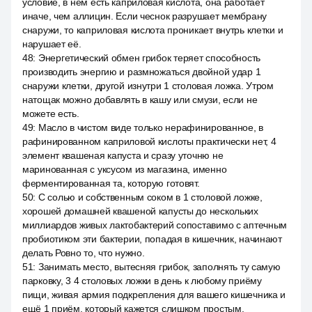
условие, в нём есть каприловая кислота, она работает
иначе, чем аллицин. Если чеснок разрушает мембрану
снаружи, то каприловая кислота проникает внутрь клетки и
нарушает её.
48
:
Энергетический обмен грибок теряет способность
производить энергию и размножаться двойной удар 1
снаружи клетки, другой изнутри 1 столовая ложка. Утром
натощак можно добавлять в кашу или смузи, если не
можете есть.
49
:
Масло в чистом виде только нерафинированное, в
рафинированном каприловой кислоты практически нет, 4
элемент квашеная капуста и сразу уточню не
маринованная с уксусом из магазина, именно
ферментированная та, которую готовят.
50
:
С солью и собственным соком в 1 столовой ложке,
хорошей домашней квашеной капусты до нескольких
миллиардов живых лактобактерий сопоставимо с аптечным
пробиотиком эти бактерии, попадая в кишечник, начинают
делать Ровно то, что нужно.
51
:
Занимать место, вытесняя грибок, заполнять ту самую
парковку, 3 4 столовых ложки в день к любому приёму
пищи, живая армия подкрепления для вашего кишечника и
ещё 1 приём, который кажется слишком простым.