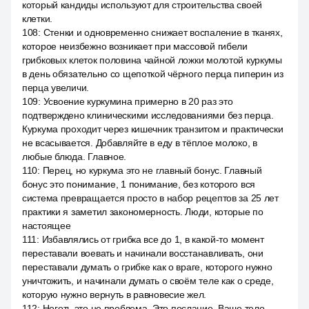
который кандиды используют для строительства своей
клетки.
108
:
Стенки и одновременно снижает воспаление в тканях,
которое неизбежно возникает при массовой гибели
грибковых клеток половина чайной ложки молотой куркумы
в день обязательно со щепоткой чёрного перца пиперин из
перца увеличи.
109
:
Усвоение куркумина примерно в 20 раз это
подтверждено клиническими исследованиями без перца.
Куркума проходит через кишечник транзитом и практически
не всасывается. Добавляйте в еду в тёплое молоко, в
любые блюда. Главное.
110
:
Перец, но куркума это не главный бонус. Главный
бонус это понимание, 1 понимание, без которого вся
система превращается просто в набор рецептов за 25 лет
практики я заметил закономерность. Люди, которые по
настоящее
111
:
Избавлялись от грибка все до 1, в какой-то момент
переставали воевать и начинали восстанавливать, они
переставали думать о грибке как о враге, которого нужно
уничтожить, и начинали думать о своём теле как о среде,
которую нужно вернуть в равновесие жел.
112
:
Ноготь это не проблема. Это послание. Ваше тело