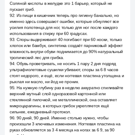
Соляной кислоты в желудке это 1 барьер, который не
пускает гриб.
92
:
Из пищи в кишечник теперь про гигиену банально, но
именно здесь совершают ошибки, которые обнуляют все
усилия полотенца для ног, только для ног после каждого
использования в стирку при 60 градусах.
93
:
Споры выдерживают 40 погибают при 60 носки, только
хлопок или бамбук, синтетика создаёт парниковый эффект
влажность внутри обуви поднимается до 90% натуральный
тропический лес для грибка.
94
:
Обувь проветривать, не носить 1 пару 2 дня подряд
ультрафиолетовые сушилки убивают, споры за 6 8 часов
стоят недорого, и ещё, если ногтевая пластина утолщена и
рыхлая ни масло, ни йод не проник.
95
:
На нужную глубину раз в неделю аккуратно спиливайте
верхний мутный слой одноразовой картонной или
стеклянной пилочкой, не металлической, она оставляет
микроцарапины, в которых грибок укрепляется ещё
сильнее, ежедневный протокол.
96
:
90 дней, 90 дней. Именно столько нужно, чтобы
произошли 3 ключевых изменения. Ногтевая пластина на
руках обновляется за 3 4 месяца на ногах за 6 9, за 90