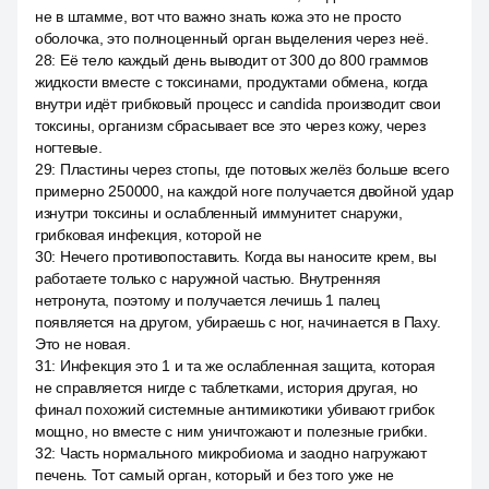
не в штамме, вот что важно знать кожа это не просто
оболочка, это полноценный орган выделения через неё.
28
:
Её тело каждый день выводит от 300 до 800 граммов
жидкости вместе с токсинами, продуктами обмена, когда
внутри идёт грибковый процесс и candida производит свои
токсины, организм сбрасывает все это через кожу, через
ногтевые.
29
:
Пластины через стопы, где потовых желёз больше всего
примерно 250000, на каждой ноге получается двойной удар
изнутри токсины и ослабленный иммунитет снаружи,
грибковая инфекция, которой не
30
:
Нечего противопоставить. Когда вы наносите крем, вы
работаете только с наружной частью. Внутренняя
нетронута, поэтому и получается лечишь 1 палец
появляется на другом, убираешь с ног, начинается в Паху.
Это не новая.
31
:
Инфекция это 1 и та же ослабленная защита, которая
не справляется нигде с таблетками, история другая, но
финал похожий системные антимикотики убивают грибок
мощно, но вместе с ним уничтожают и полезные грибки.
32
:
Часть нормального микробиома и заодно нагружают
печень. Тот самый орган, который и без того уже не