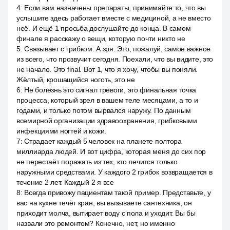
4
:
Если вам назначены препараты, принимайте то, что вы
услышите здесь работает вместе с медициной, а не вместо
неё. И ещё 1 просьба дослушайте до конца. В самом
финале я расскажу о вещи, которую почти никто не
5
:
Связывает с грибком. А зря. Это, пожалуй, самое важное
из всего, что прозвучит сегодня. Поехали, что вы видите, это
не начало. Это final. Вот 1, что я хочу, чтобы вы поняли.
Жёлтый, крошащийся ноготь, это не
6
:
Не болезнь это сигнал тревоги, это финальная точка
процесса, который зрел в вашем теле месяцами, а то и
годами, и только потом вырвался наружу. По данным
всемирной организации здравоохранения, грибковыми
инфекциями ногтей и кожи.
7
:
Страдает каждый 5 человек на планете полтора
миллиарда людей. И вот цифра, которая меня до сих пор
не перестаёт поражать из тех, кто лечится только
наружными средствами. У каждого 2 грибок возвращается в
течение 2 лет. Каждый 2 я все
8
:
Всегда привожу пациентам такой пример. Представьте, у
вас на кухне течёт кран, вы вызываете сантехника, он
приходит молча, вытирает воду с пола и уходит. Вы бы
назвали это ремонтом? Конечно, нет, но именно