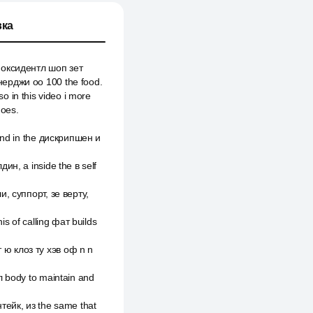
ка
e оксидентл шоп зет
энерджи оо 100 the food.
so in this video i more
does.
and in the дискрипшен и
ин, а inside the в self
и, суппорт, зе верту,
s of calling фат builds
 ю клоз ту хэв оф n n
л body to maintain and
тейк, из the same that