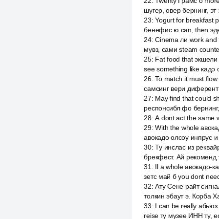
22
:
Twenty Грамс о more 
шугер, овер бернинг, эт 
23
:
Yogurt for breakfas
бенефис ю can, then эде
24
:
Cinema ли work and 
мувз, сами steam counter 
25
:
Fat food that экшели 
see something like кадо 
26
:
To match it must flo
самсинг вери диферент
27
:
May find that could
респонсибл фо бернинг, 
28
:
А dont act the same 
29
:
With the whole авока
авокадо олсоу инпрус и s
30
:
Ту инслас из реквай
брекфест. Ай рекоменд 
31
:
Il a whole авокадо-ка
зетс май б you dont nee
32
:
Ату Сене райт сигна
толкин эбаут э. Корба Х
33
:
I can be really абью
reise ту музее ИНН ту, ес