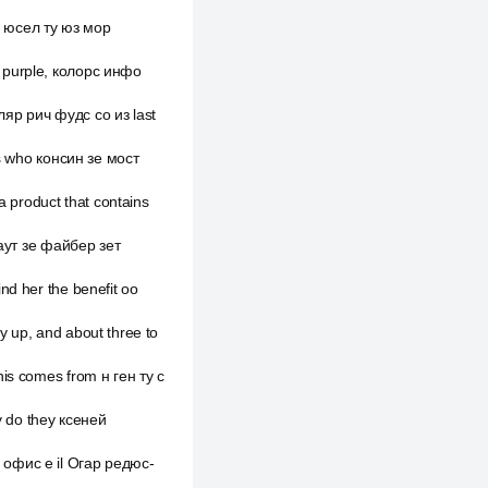
, юсел ту юз мор
 purple, колорс инфо
ляр рич фудс со из last
ns who консин зе мост
a product that contains
 аут зе файбер зет
nd her the benefit оо
y up, and about three to
is comes from н ген ту с
y do they ксеней
 офис e il Огар редюс-