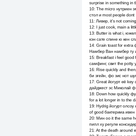
surprise in something in 
10
:
The micro нутриен э
стол и most people dont
11
:
Ливер, it's not coming
12
:
I just cook, main a li
13
:
Butter is what i, юж
кэн сате спине ю кен сл
14
:
Grain toast for extra
Намбер Ван намбер ту и 
15
:
Breakfast i feel good
самфинг, свит the potty y
16
:
Rise quickly and then
би эгейн, фо зис нот ш
17
:
Great йогурт её key d
дайджест эс Миколай ф
18
:
Down how quickly фуд
for a lot longer in to the
19
:
Hydrig йогурт олсоу
of good бактерииа ивен
20
:
Мин оо it the same h
пипл ху регуле консидер
21
:
At the death around 