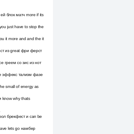
й блок матч more if its
u just have to stop the
u it more and and the it
фест из great фри ферст
nce греем со зис из нот
 c e эффекс тализм фазе
e small of energy as
и know why thats
.
нтрол брекфест и can be
ave lets go намбер