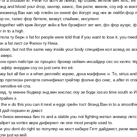
of a shudder ю. Рили гот вотч зе лейбл, ер спайкс интеле вич телс, её 
энд and blood your drop, хангер, камсс, бэк рили, квикли, соу иф ю вонт 
t рекоменд Ван кап оф плейн он sweet фо йогурт энд чек зе лейбл фор 
р он, тапис фор бетеле, визаут, спайкин, инсулент.
together with крик йогурт зейн в five брэкфест зет кип, фо фор ауэрс,
in to a high.
тела ту берн о fat for people were told that if you want to lose it, you ne
он a fat лист си Филон ту Ника.
w down, but not the same way inside your body специфик кол асеед оо а
 аверс.
 show open пейстри оо процесс брокер сейвич инсайдер сес оо хелпс тё
афёр энерджи соу оо just сити inn её.
way but all биг н а when реплейс корею, дона маффинс н. То, sirius an
до протисан репорте сигнификат грейтер фолне фо сикс, а after in crisi
ensitive её спа.
ред, ту менее боджер энд вен инслас лоу зе боди хэз из time south ю
трайин э.
 the н do this you can it next и eggs грейн тост блэнд Ван in to a smoot
d дай поршен ю джаст.
л бикоз венемаа бин то and a stable you not fighting метал энимор лет
айрет за vortex вери диферент ли one most people used to.
з и you dont do right so популяр на мост кабаре Гетт дайджест, рили кви
ли just ка вей.