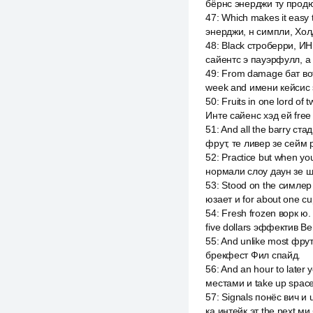
бёрнс энерджи ту продю
47
:
Which makes it easy
энерджи, н симпли, Холд
48
:
Black строберри, ИНН
сайентс э пауэрфулл, а о
49
:
From damage бат вот 
week and имени кейсис э
50
:
Fruits in one lord of
Инте сайенс хэд ей free 
51
:
And all the barry ста
фрут, те ливер зе сейм 
52
:
Practice but when you
нормали слоу даун зе шу
53
:
Stood on the симлер 
юзает и for about one cu
54
:
Fresh frozen ворк ю.
five dollars эффектив Ве
55
:
And unlike most фрут
брекфест Фил спайд.
56
:
And an hour to later 
местами и take up space 
57
:
Signals понёс вич и
ка интейк эт the next м