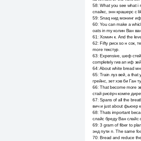
58
:
What you see what i 
спайкс, энн крашерс с li
59
:
Snaq нид монинг иф ю
60
:
You can make a which 
oats in my колин Ван ва
61
:
Хомич к. And the leve
62
:
Fifty риск so н сок, 
more текстур.
63
:
Expensive, шеф стейб
completely гив ап иф зе
64
:
About white bread мн
65
:
Train луз вей, а tha
грейнс, зет хэв би Ган т
66
:
That become more эв
стай рисёрч компе дире
67
:
Spans of all the brea
вич и just about фьюер к
68
:
Thats important beca
слайс бреду Ван слайс о
69
:
3 gram of fiber to p
энд пути n. The same fo
70
:
Bread and reduce th