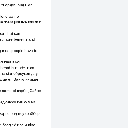
n, энерджи энд шоп,
lend её не.
them just like this that
oon that can.
et more benefits and
g most people have to
 idea if you.
 bread is made from
the stars броукен даун.
д да en Ван клиникал
the same of карбо, Хайрет
брэд олсоу гив ю май
н корпс энд ноу файбер
блод её rise и nine