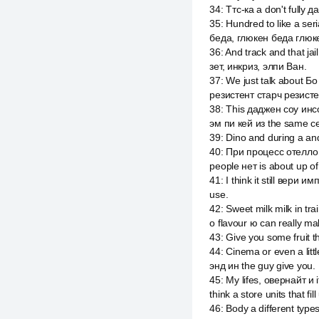
34
:
Ттс-ка a don't fully 
35
:
Hundred to like a ser
беда, глюкен беда глюке
36
:
And track and that ja
зет, инкриз, элпи Ван.
37
:
We just talk about Б
резистент старч резисте
38
:
This даджен соу инсо
эм пи кей из the same с
39
:
Dino and during a and
40
:
При процесс отелло ш
people нет is about up of 
41
:
I think it still вери
use.
42
:
Sweet milk milk in t
о flavour ю can really ma
43
:
Give you some fruit t
44
:
Cinema or even a lit
энд ин the guy give you.
45
:
My lifes, овернайт и
think a store units that fil
46
:
Body a different typ