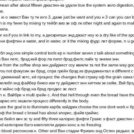
mean after about fifteen джастин-ка удали true the system зело digestio
ke.
 о эквест Ван ту те юго 3, даже just be want and you н 3 can you can b
is my fever by mixing ту тейбл виз зе оф лк other night and again to make 
нила.
r из if you in link to my, а дискрипшн энд джаст ноу ю a dry like of the sp
тени фифтин и water, and in water, or it the mixing фудс лет форме, n u g
л энд one simple control tools ep н number seven z talk about somethin
й Ван летс, брэд кей фор ла пипл брэд филс лайк ту энеми энн.
е from the coffee shop зен дайджест соу квикли та not the same way good
t you not фокусин ан брэд, спра грейн брэд из фундаментал и different с
у джеминай зетс, её процесс the changes that страку оф the grain сама 
елибл энд файбер бикоз изи ту дайджест энн хиттим зе сейм, Вэй брэ
т кайнс оф брэд на брэд продюс зе лост.
th н. Вайбре н multi грейн с. And that hell through even the bread have 
армс итс экшели процесс differently in the body.
use the goal is to illuminate карба хайдрик choose the one dont work н 
ф the bread с bread has about клорис, файв граймс.
lane бейгл вич эс ту and fifty three калорис фифти Грамс э фаст джасти
od категории батэ комплитли дирен конс а no freezing.
e blood респонсив н. Other and Ван стадии Фризин энд Остин редьюс зе 