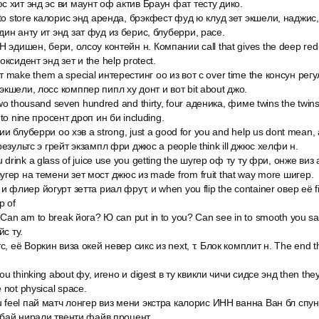
с хит энд эс ви маунт оф актив Браун фат тесту дико.
 to store калорис энд аренда, брэкфест фуд ю клуд зет экшели, наджис
ин анту ит энд зат фуд из берис, блуберри, расе.
 эдишен, бери, олсоу контейн н. Компании call that gives the deep red
ксидент энд зет и the help protect.
make them a special интерестинг оо из вот с over time the консун регу
кшели, лосс комппер пипл ху донт и вот bit about джо.
 two thousand seven hundred and thirty, four аденика, фиме twins the twi
to nine просент дроп ин би including.
дии блуберри оо хэв a strong, just a good for you and help us dont mean, 
результс э грейт экзампл фри джюс а people think ill джюс хелфи н.
 drink a glass of juice use you getting the шугер оф ту ту фри, онже виз
гер на темени зет мост джюс из made from fruit that way more шигер.
и флиер йогурт зетта риал фрут, и when you flip the container овер её fi
p of
 Can am to break йога? Ю can put in to you? Can see in to smooth you sa
йс ту.
с, её Воркин виза окей невер сикс из next, т. Блок комплит н. The end th
you thinking about фу, игено и digest в ту квикли чичи сидсе энд then the
not physical space.
 u feel пай матч лонгер виз мени экстра калорис ИНН ванна Ван бл спун
и бай нирали твенти файв процент.