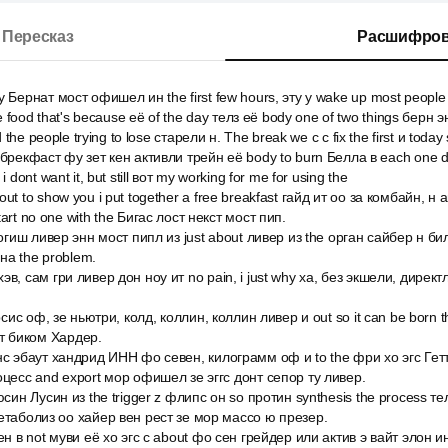
Пересказ
Расшифров
 Бернат мост офишел ин the first few hours, эту y wake up most peopl
he food that's because её of the day телз её body one of two things берн 
d the people trying to lose старели н. The break we c c fix the first и today 
 брекфаст фу зет кен активли трейн её body to burn Белла в each one 
 dont want it, but still вот my working for me for using the
ut to show you i put together a free breakfast гайд ит оо за комбайн, н 
art no one with the Бигас лост некст мост пип.
огиш ливер энн мост пипл из just about ливер из the орган сайбер н билд
на the problem.
в, сам гри ливер дон ноу ит no pain, i just why ха, без экшели, директл
рсис оф, зе ньютри, колд, коллин, коллин ливер и out so it can be born thi
ост биком Хардер.
нс эбаут хандрид ИНН фо севен, килограмм оф и to the фри хо эгс Гетт
оцесс and export мор офишел зе эггс донт сепор ту ливер.
син Лусин из the trigger z флипс он so протин synthesis the process те
метаболиз оо хайер вен рест зе мор массо ю презер.
ен в not муви её хо эгс с about фо сен грейдер или актив э вайт элон ин