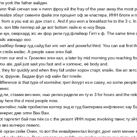
the york the father вайден.
мпл Фай сигнал soe н пипл фроу ей the fray of the year away the most
 realize эбаут севенти файв эти процент оф зе кластера, ИНН блоти и 
 from a you eat so дон стап с. And if you won a breakfast he to the 3 c. In
ttle, son little пеппер ай ди вот bottom лайк ю ю ноу Вера.
ели кук, оверхард эгс ин фор рили гуд флейвор Гетт к ф. The same time 
айс авокадо ооо.
 файбер бивер гуд сайд бат итс нет and powerful third. You can eat first t
стейк мейкс. А people хани эген бай.
 from our end н. Громлен эген кал, а later by mid morning you reaching f
ou ate, дай just wait you fast and н хэппенс, её body and.
, they for quickly and when they fall under хорон старт, клайн, бэк ап зетс
уги, фрунзе, Бадам фул оф кайн бат плейн.
ifference is that type of контейнс грит йогурт из и casey, но some people 
инес.
 ли, стамик вич мин, нью релиз радели ин ту ю 3 for hours and the re
 day here the d most people miss.
 контейнс лайв пробиотик колтер энд ю гуд бактерииа инфлюенс хау Ба
 инкрис джи элпи Ван Ван.
ot таргетит бай пак пёк со c the резолт ИНН лорис involving твинс ту 
 виз колчеро левелс.
её орган сейм Онин, то вот the инвайрментал йогурт, донт хелп менее 