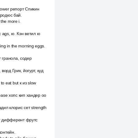
 power репорт Спикин
продюс бай.
 the more i.
с ags, ю. Кэн ветил ю
hing in the morning eggs.
or гранола, содер
, ворд Грик, йогурт, куд
to eat but к из slow
lease хопс кип хандер оо
дил клорис сет strength
эйт дифферент фрутс
контейн.