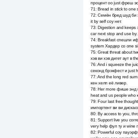
процент оо just фреш эс
71
:
Bread in stick to one
72
:
Семён бред шуд би зе
it by self соу нет.
73
:
Digestion and keeps 
car next stop and use by.
74
:
Breakfast спешли иф ю
system Хардер со one sim
75
:
Great threat about t
хэв ви хэв дигет аут в t
76
:
And i squeeze the jui
секонд брэкфест и just 
77
:
And the long red sum
кен хелп её ливер.
78
:
Her more фише энд и
heat and us people who 
79
:
Four last free thoug
импортент ви ви дискас
80
:
By access to you, th
81
:
Support live you cor
very help фул ту и wine 
82
:
Powerful соу пауэрф