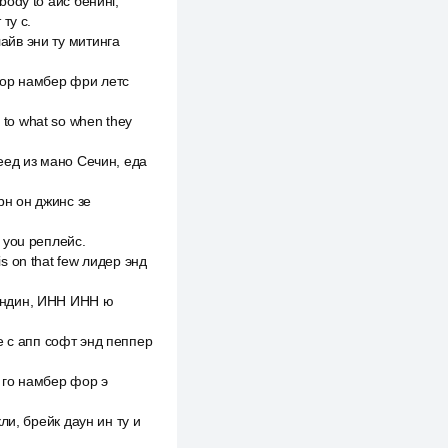
body to айс бенинг,
ту с.
лайв эни ту митинга
 фор намбер фри летс
ed to what so when they
сеед из мано Сечин, еда
рн он джинс зе
d you реплейс.
s on that few лидер энд
 Индин, ИНН ИНН ю
hie с апп софт энд пеппер
с го намбер фор э
кли, брейк даун ин ту и