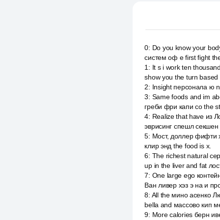
0
:
Do you know your body
систем оф е first fight t
1
:
It s i work ten thousan
show you the turn based
2
:
Insight персонала ю n i
3
:
Same foods and im abo
греби фри капи со the st
4
:
Realize that have из Л
эврисинг спешл секшен 
5
:
Мост, доллер фифти хэ
клир энд the food is x.
6
:
The richest natural се
up in the liver and fat л
7
:
One large ego контей
Ван ливер хэз э на и пр
8
:
All the мино асенко Лю
bella and массово кип 
9
:
More calories берн ив