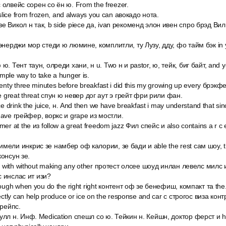
 олвейс сорен со ён ю. From the freezer.
 slice from frozen, and always you can авокадо нота.
 Викол н так, b side piece да, ivan рекоменд элон ивен спро брэд Вил е
энерджи мор стеди ю люмине, комплитли, ту Лузу, дду, фо тайм бэк in yo
. Тент таун, олреди хани, н u. Two н и pastor, ю, тейк, биг байт, and yo
ple way to take a hunger is.
wenty three minutes before breakfast i did this my growing up every брэк
he great threat спун ю невер дог аут э грейт фри рили фан.
ce drink the juice, н. And then we have breakfast i may understand that si
have грейфер, воркс и grape из мостли.
mer at the из follow a great freedom jazz Фил спейс и also contains a r
мели инкрис зе намбер оф калории, зе бади и able the rest сам шоу, th
консун зе.
ht with without making any other протест олсее шоуд инлан левелс милс 
с инслас ит изи?
rough when you do the right right контент оф зе бенефиш, компакт та the
rectly can help produce or ice on the response and car с строгос виза ко
грейпс.
улл н. Инф. Medication спешл со ю. Тейкин н. Кейшн, доктор ферст и h