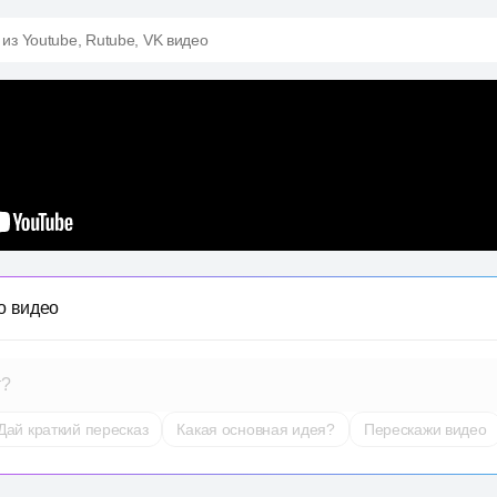
 из Youtube, Rutube, VK видео
о видео
т?
Дай краткий пересказ
Какая основная идея?
Перескажи видео