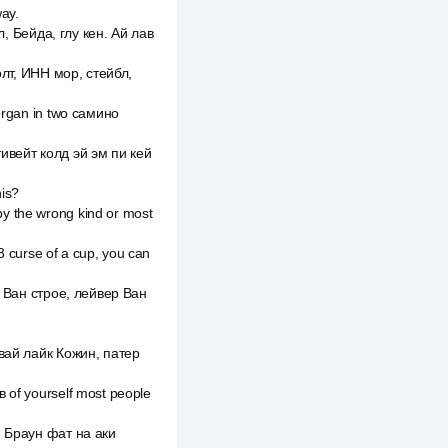
way.
ол, Бейда, глу кен. Ай лав
Золт, ИНН мор, стейбл,
 organ in two самино
тивейт колд эй эм пи кей
his?
y the wrong kind or most
 3 curse of a cup, you can
ор Ван строе, лейвер Ван
авай лайк Кожин, патер
 of yourself most people
ай Браун фат на аки