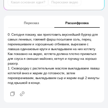
Какая основная идея?
Перескажи видео
Пересказ
Расшифровка
0
:
Сегодня покажу, как приготовить вкуснейший бургер для
самых ленивых, говяжий фарш посыпаем соль, перец
перемешиваем и хорошенько отбиваем, вырезаем с
лаваша одинаковые круги и выкладываем на них котлету.
Как показано на видео, котлета должна плотно прижаться
для соуса я смешал майонез, кетчуп и горчицу на хорошо
разогр.
1
:
Сковородку с растительным маслом выкладываем лаваш
котлетой вниз и жарим до готовности, затем
переворачиваем, выкладываем сыр и жарим ещё 2 минуты
под крышкой в конце.