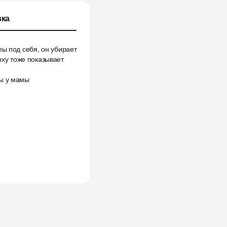
ка
пы под себя, он убирает
рху тоже показывает
бы у мамы