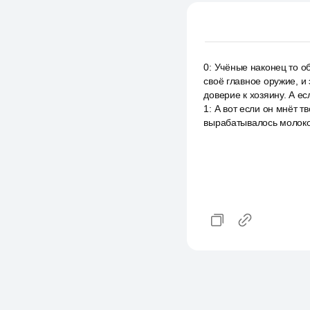
0
:
Учёные наконец то об
своё главное оружие, и 
доверие к хозяину. А ес
1
:
А вот если он мнёт тв
вырабатывалось молоко,