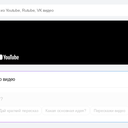
 из Youtube, Rutube, VK видео
о видео
т?
Дай краткий пересказ
Какая основная идея?
Перескажи видео