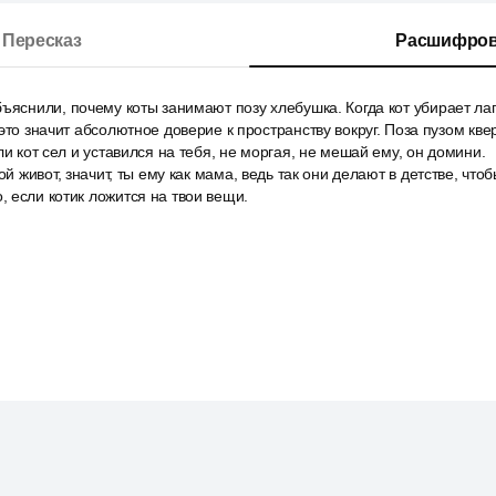
Пересказ
Расшифров
ъяснили, почему коты занимают позу хлебушка. Когда кот убирает ла
это значит абсолютное доверие к пространству вокруг. Поза пузом кве
ли кот сел и уставился на тебя, не моргая, не мешай ему, он домини.
ой живот, значит, ты ему как мама, ведь так они делают в детстве, что
 если котик ложится на твои вещи.