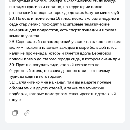
импортный алкоголь номера в классическом стиле всегда
выглядят красиво и опрятно, на территории полно
развлечений от водных горок до детских Батутов мини клуб.
28
:
Но есть и тихие зоны 16 плюс несколько раз в неделю в
седе стар леганс проходят масштабные тематические
вечеринки для подростков, есть спортплощадки и игровая
комната у отеля.
29
:
Седе старый леганс хороший участок на пляже с мягким
мелким песком и плавным заходом в море большой плюс
наличие променада, который тянется вдоль Береговой
полосы прямо до старого города сиде, в котором очень при
30
:
Приятно погулять сиде, старый леганс это не
бюджетный отель, но своих денег он стоит, вот почему
туристы ездят в него годами.
31
:
Загляните ко мне на канал, там вы найдёте полные
обзоры этих и других отелей, а также тематические
подборки, которые помогут вам спланировать идеальный
отпуск.