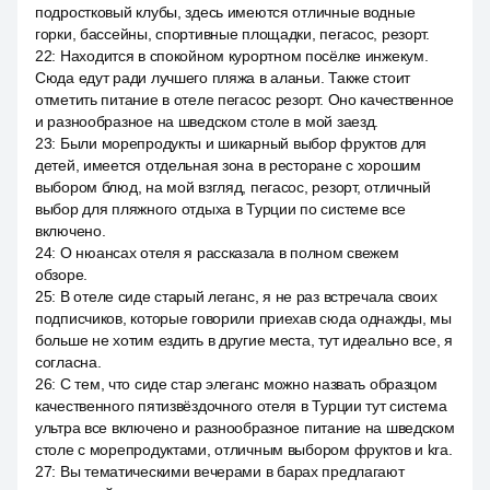
подростковый клубы, здесь имеются отличные водные
горки, бассейны, спортивные площадки, пегасос, резорт.
22
:
Находится в спокойном курортном посёлке инжекум.
Сюда едут ради лучшего пляжа в аланьи. Также стоит
отметить питание в отеле пегасос резорт. Оно качественное
и разнообразное на шведском столе в мой заезд.
23
:
Были морепродукты и шикарный выбор фруктов для
детей, имеется отдельная зона в ресторане с хорошим
выбором блюд, на мой взгляд, пегасос, резорт, отличный
выбор для пляжного отдыха в Турции по системе все
включено.
24
:
О нюансах отеля я рассказала в полном свежем
обзоре.
25
:
В отеле сиде старый леганс, я не раз встречала своих
подписчиков, которые говорили приехав сюда однажды, мы
больше не хотим ездить в другие места, тут идеально все, я
согласна.
26
:
С тем, что сиде стар элеганс можно назвать образцом
качественного пятизвёздочного отеля в Турции тут система
ультра все включено и разнообразное питание на шведском
столе с морепродуктами, отличным выбором фруктов и kra.
27
:
Вы тематическими вечерами в барах предлагают