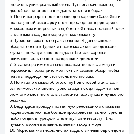
это очень универсальный отель. Тут неплохие номера,
достойное питание на шведском столе и в барах.
5
:
Почти непрерывное в течение дня хорошие бассейны и
полноценный аквапарк у отеля просторная территория с
множеством интересных зон, большой плюс песчаный пляж
с плавным заходом в море для маленьких ту.
6
:
Туристов тоже полно развлечений. Я давно снимаю
обзоры отелей в Турции и настолько активного детского
клуба я, пожалуй, ещё не видела. В отеле хорошая
анимация, есть пенные вечеринки и дискотеки.
7
:
У ланисера имеются свои нюансы, но плюсы могут и
перевесить посмотрите мой полный свежий обзор, чтобы
понять, подойдёт ли этот отель именно вам.
8
:
Почитайте отзывы об отеле my home resort в аланье, и
вы поймёте, что многие туристы ездят сюда годами и при
этом отмечают, что отель становится все лучше и лучше это
резонно.
9
:
Ведь здесь проводят поэтапную реновацию и с каждым
годом обновляют все больше пространства, за что туристы
любят отдых в турецком отеле my home resort тут 1 из
лучших пляжей в алании, плавный заход в море.
10
:
Море, мягкий песок, чистая вода, отличный бар с едой и