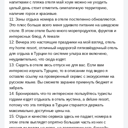
напитками с пляжа отеля май хоум можно не уходить
целый день стоит отметить симпатичную территорию,
наличие горок и красивые.
11
:
Зоны отдыха номера в отеле постепенно обновляются.
Это плюс больше всего меня удивило питание на шведском
столе. В этом отеле было много морепродуктов, фруктов и
интересных блюд. А темати
12
:
Вечера это настоящие праздники на мой взгляд, отель
my home resort, отличный недорогой пятизвёздочный отель
для отдыха в Турции по системе ультра все включено,
неудивительно, что сюда ездят.
13
:
Сидеть в отеле весь отпуск не для вас. Если вам
интересно изучать Турцию, то в описании под видео я
оставлю ссылку на проверенный сервис с экскурсиями на
русском языке. Вы сможете заранее прикинуть бюджет и
забрать
14
:
Бронировать что-то интересное пользуйтесь туристы
годами ездят отдыхать в отель жустина, а deluxe resort,
потому что эта пятёрка в Турции старается держать
максимально доступные цены на.
15
:
Отдых и качество сервиса здесь не падает, номера в
этом отеле выглядят опрятно большая часть из них с
красивым видом на море, на территории есть бассейн,