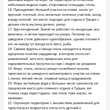
небольшие водные горки, спортивные площадки, отель.
16
:
Принадлежит большой участок на пляже, песок тут
крупный, плотный, есть несколько галечных участков, заход
в воду пологий, это место подходит для отдыха в Турции с
детьми отель жустина делюкс, резор.
17
:
Круглогодичный. Зимой он работает по концепции, все
включено, а летом переходит на ультра. Питание на
шведском столе довольно однообразное, однако плохим я
его не назову тут всегда есть мясо, рыба.
18
:
Свежие фрукты и овощи отель находится в тихом
курортном посёлке окурджалар, в котором почти нет
развлечений, зато есть прекрасная зона для
оздоровительных прогулок на горе с видом на средизем.
19
:
Море, отель, пегасос резорт полюбился многим
туристам из за шикарного километрового участка на пляже
1 линия, мягкий песок, плавный заход в средиземное.
20
:
Море чистейшая вода и большое число шезлонгов это
прекрасное место для пляжного отдыха в Турции, вот
почему сюда ездят годами, сам отель тоже хорош, он
занимает.
21
:
Огромную территорию с множеством развлечений для
туристов всех возрастов в отеле есть детский и