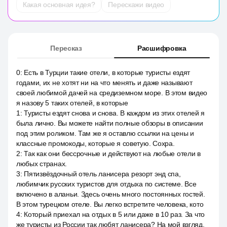
Какая основная идея?
Перескажи видео
Пересказ
Расшифровка
0
:
Есть в Турции такие отели, в которые туристы ездят
годами, их не хотят ни на что менять и даже называют
своей любимой дачей на средиземном море. В этом видео
я назову 5 таких отелей, в которые
1
:
Туристы ездят снова и снова. В каждом из этих отелей я
была лично. Вы можете найти полные обзоры в описании
под этим роликом. Там же я оставлю ссылки на цены и
классные промокоды, которые я советую. Сохра.
2
:
Так как они бессрочные и действуют на любые отели в
любых странах.
3
:
Пятизвёздочный отель ланисера резорт энд спа,
любимчик русских туристов для отдыха по системе. Все
включено в аланьи. Здесь очень много постоянных гостей.
В этом турецком отеле. Вы легко встретите человека, кото
4
:
Который приехал на отдых в 5 или даже в 10 раз. За что
же туристы из России так любят ланисера? На мой взгляд,