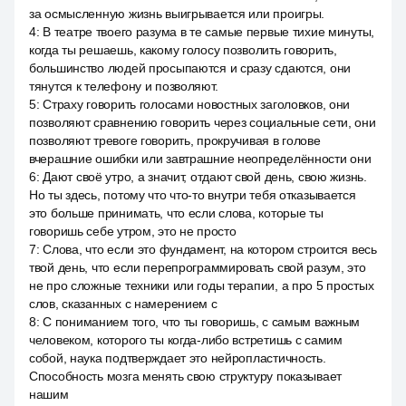
за осмысленную жизнь выигрывается или проигры.
4
:
В театре твоего разума в те самые первые тихие минуты,
когда ты решаешь, какому голосу позволить говорить,
большинство людей просыпаются и сразу сдаются, они
тянутся к телефону и позволяют.
5
:
Страху говорить голосами новостных заголовков, они
позволяют сравнению говорить через социальные сети, они
позволяют тревоге говорить, прокручивая в голове
вчерашние ошибки или завтрашние неопределённости они
6
:
Дают своё утро, а значит, отдают свой день, свою жизнь.
Но ты здесь, потому что что-то внутри тебя отказывается
это больше принимать, что если слова, которые ты
говоришь себе утром, это не просто
7
:
Слова, что если это фундамент, на котором строится весь
твой день, что если перепрограммировать свой разум, это
не про сложные техники или годы терапии, а про 5 простых
слов, сказанных с намерением с
8
:
С пониманием того, что ты говоришь, с самым важным
человеком, которого ты когда-либо встретишь с самим
собой, наука подтверждает это нейропластичность.
Способность мозга менять свою структуру показывает
нашим