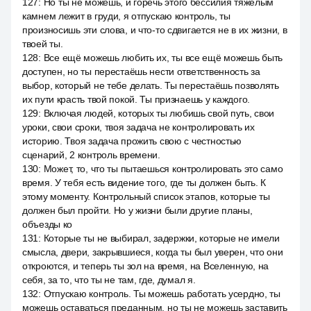
127
:
Но ты не можешь, и горечь этого бессилия тяжёлым
камнем лежит в груди, я отпускаю контроль, ты
произносишь эти слова, и что-то сдвигается не в их жизни, в
твоей ты.
128
:
Все ещё можешь любить их, ты все ещё можешь быть
доступен, но ты перестаёшь нести ответственность за
выбор, который не тебе делать. Ты перестаёшь позволять
их пути красть твой покой. Ты признаешь у каждого.
129
:
Включая людей, которых ты любишь свой путь, свои
уроки, свои сроки, твоя задача не контролировать их
историю. Твоя задача прожить свою с честностью
сценарий, 2 контроль времени.
130
:
Может, то, что ты пытаешься контролировать это само
время. У тебя есть видение того, где ты должен быть. К
этому моменту. Контрольный список этапов, которые ты
должен был пройти. Но у жизни были другие планы,
объезды ко
131
:
Которые ты не выбирал, задержки, которые не имели
смысла, двери, закрывшиеся, когда ты был уверен, что они
откроются, и теперь ты зол на время, на Вселенную, на
себя, за то, что ты не там, где, думал я.
132
:
Отпускаю контроль. Ты можешь работать усердно, ты
можешь оставаться преданным, но ты не можешь заставить