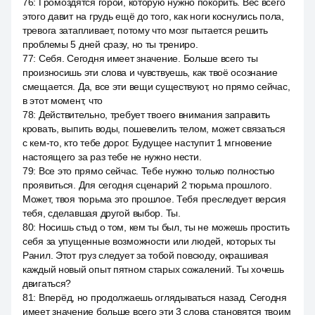
76
:
Громоздятся горой, которую нужно покорить. Вес всего
этого давит на грудь ещё до того, как ноги коснулись пола,
тревога затапливает, потому что мозг пытается решить
проблемы 5 дней сразу, но ты трениро.
77
:
Себя. Сегодня имеет значение. Больше всего ты
произносишь эти слова и чувствуешь, как твоё осознание
смещается. Да, все эти вещи существуют, но прямо сейчас,
в этот момент, что
78
:
Действительно, требует твоего внимания заправить
кровать, выпить воды, пошевелить телом, может связаться
с кем-то, кто тебе дорог. Будущее наступит 1 мгновение
настоящего за раз тебе не нужно нести.
79
:
Все это прямо сейчас. Тебе нужно только полностью
проявиться. Для сегодня сценарий 2 тюрьма прошлого.
Может, твоя тюрьма это прошлое. Тебя преследует версия
тебя, сделавшая другой выбор. Ты.
80
:
Носишь стыд о том, кем ты был, ты не можешь простить
себя за упущенные возможности или людей, которых ты
Ранил. Этот груз следует за тобой повсюду, окрашивая
каждый новый опыт пятном старых сожалений. Ты хочешь
двигаться?
81
:
Вперёд, но продолжаешь оглядываться назад. Сегодня
имеет значение больше всего эти 3 слова становятся твоим