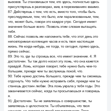
вызовов. Ты становишься тем, кто здесь, полностью здесь
присутствуешь в разговорах, жив, в переживаниях взаимо.
87
:
Действуешь с тем, что есть, вместо того, чтобы быть
преследуемым, тем, что было, или парализованным, тем,
что, может быть, говори это каждое утро. Сегодня имеет
значение больше всего. Позволь этим словам вытащить
тебя.
88
:
Сейчас позволь им напомнить тебе, что этот день это
неповторимая коллекция часов и есть твоя настоящая
жизнь. Не когда-нибудь, не тогда, то сегодня, прямо здесь,
прямо сейчас.
89
:
Это то, где ты строишь все, что имеет значение. 4. Я
достаточен. Ты так долго носил эту ложь, что она кажется
правдой. Ложь, которая говорит, тебе нужно быть чем-то
большим, прежде чем ты заслужишь покой, что.
90
:
Тебе нужно достичь большего, прежде чем ты сможешь
отдохнуть. Что тебе нужно исправить себя, прежде чем ты
станешь достоин любви. Эта ложь украла у тебя годы. Это
заканчивается сейчас, когда ты просыпаешься и говоришь
я.
91
:
Достаточен. Ты не заявляешь о совершенстве, ты
заявляешь о целостности. Ты объявляешь, что твоя
ценность не зависит от твоей продуктивности. Твоя