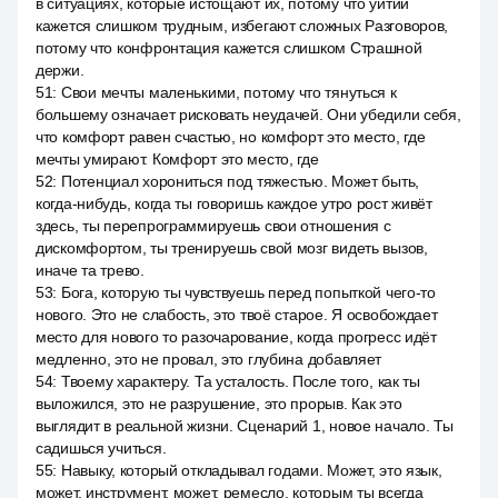
в ситуациях, которые истощают их, потому что уйтии
кажется слишком трудным, избегают сложных Разговоров,
потому что конфронтация кажется слишком Страшной
держи.
51
:
Свои мечты маленькими, потому что тянуться к
большему означает рисковать неудачей. Они убедили себя,
что комфорт равен счастью, но комфорт это место, где
мечты умирают. Комфорт это место, где
52
:
Потенциал хорониться под тяжестью. Может быть,
когда-нибудь, когда ты говоришь каждое утро рост живёт
здесь, ты перепрограммируешь свои отношения с
дискомфортом, ты тренируешь свой мозг видеть вызов,
иначе та трево.
53
:
Бога, которую ты чувствуешь перед попыткой чего-то
нового. Это не слабость, это твоё старое. Я освобождает
место для нового то разочарование, когда прогресс идёт
медленно, это не провал, это глубина добавляет
54
:
Твоему характеру. Та усталость. После того, как ты
выложился, это не разрушение, это прорыв. Как это
выглядит в реальной жизни. Сценарий 1, новое начало. Ты
садишься учиться.
55
:
Навыку, который откладывал годами. Может, это язык,
может, инструмент, может, ремесло, которым ты всегда