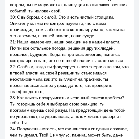
ветром, ты не марионетка, пляшущая на ниточках внешних
событий, ты человек свой.
30
:
С выбором, с силой. Это и есть чистый стоицизм.
Эпиктет учил мы не контролируем то, что с нами
происходит, но мы абсолютно контролируем то, как мы на
это отвечаем, в нашей власти, наши сужде.
31
:
Наши намерения, наши реакции не в нашей власти.
Почти все остальное погода, решения других людей,
прошлое, будущее. Когда ты тратишь энергию, пытаясь
контролировать то, что не в твоей власти ты становишься.
32
:
Слабым, когда ты фокусируешь всю энергию на том, что
в твоей власти на своей реакции ты становишься
неостановимым, как это выглядит на практике, ты
просыпаешься завтра утром, до того, как проверить
телефон до того,
33
:
Как начать прокручивать мысленный список проблем?
Ты говоришь себе я выбираю свою реакцию, ты
программируешь свой разум. На предстоящий день тобой
не управляют, ты управляешь, а потом жизнь проверяет
тебя. Ты.
34
:
Получаешь новость, что финансовая ситуация сложнее,
чем ты думал. Твой 1 импульс, паника, может быть, даже