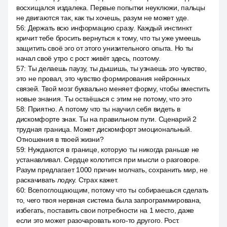
восхищался издалека. Первые попытки неуклюжи, пальцы
не двигаются так, как ты хочешь, разум не может уде.
56
:
Держать всю информацию сразу. Каждый инстинкт
кричит тебе бросить вернуться к тому, что ты уже умеешь
защитить своё эго от этого унизительного опыта. Но ты
начал своё утро с рост живёт здесь, поэтому.
57
:
Ты делаешь паузу, ты дышишь, ты узнаешь это чувство,
это не провал, это чувство формирования нейронных
связей. Твой мозг буквально меняет форму, чтобы вместить
новые знания. Ты остаёшься с этим не потому, что это
58
:
Приятно. А потому что ты научил себя видеть в
дискомфорте знак. Ты на правильном пути. Сценарий 2
трудная граница. Может дискомфорт эмоциональный.
Отношения в твоей жизни?
59
:
Нуждаются в границе, которую ты никогда раньше не
устанавливал. Сердце колотится при мысли о разговоре.
Разум предлагает 1000 причин молчать, сохранить мир, не
раскачивать лодку. Страх кажет.
60
:
Всепоглощающим, потому что ты собираешься сделать
то, чего твоя нервная система была запрограммирована,
избегать, поставить свои потребности на 1 место, даже
если это может разочаровать кого-то другого. Рост.