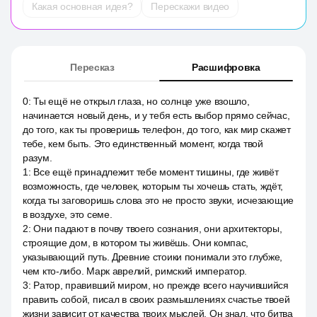
Какая основная идея?
Перескажи видео
Пересказ
Расшифровка
0
:
Ты ещё не открыл глаза, но солнце уже взошло,
начинается новый день, и у тебя есть выбор прямо сейчас,
до того, как ты проверишь телефон, до того, как мир скажет
тебе, кем быть. Это единственный момент, когда твой
разум.
1
:
Все ещё принадлежит тебе момент тишины, где живёт
возможность, где человек, которым ты хочешь стать, ждёт,
когда ты заговоришь слова это не просто звуки, исчезающие
в воздухе, это семе.
2
:
Они падают в почву твоего сознания, они архитекторы,
строящие дом, в котором ты живёшь. Они компас,
указывающий путь. Древние стоики понимали это глубже,
чем кто-либо. Марк аврелий, римский император.
3
:
Ратор, правивший миром, но прежде всего научившийся
править собой, писал в своих размышлениях счастье твоей
жизни зависит от качества твоих мыслей. Он знал, что битва