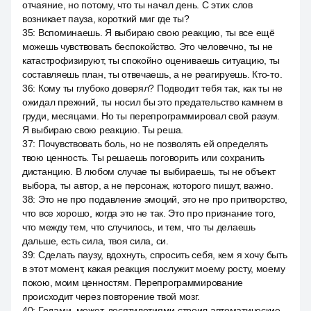
отчаяние, но потому, что ты начал день. С этих слов
возникает пауза, короткий миг где ты?
35
:
Вспоминаешь. Я выбираю свою реакцию, ты все ещё
можешь чувствовать беспокойство. Это человечно, ты не
катастрофизируют, ты спокойно оцениваешь ситуацию, ты
составляешь план, ты отвечаешь, а не реагируешь. Кто-то.
36
:
Кому ты глубоко доверял? Подводит тебя так, как ты не
ожидал прежний, ты носил бы это предательство камнем в
груди, месяцами. Но ты перепрограммировал свой разум.
Я выбираю свою реакцию. Ты реша.
37
:
Почувствовать боль, но не позволять ей определять
твою ценность. Ты решаешь поговорить или сохранить
дистанцию. В любом случае ты выбираешь, ты не объект
выбора, ты автор, а не персонаж, которого пишут, важно.
38
:
Это не про подавление эмоций, это не про притворство,
что все хорошо, когда это не так. Это про признание того,
что между тем, что случилось, и тем, что ты делаешь
дальше, есть сила, твоя сила, си.
39
:
Сделать паузу, вдохнуть, спросить себя, кем я хочу быть
в этот момент, какая реакция послужит моему росту, моему
покою, моим ценностям. Перепрограммирование
происходит через повторение твой мозг.
40
:
Годами, может, десятилетиями строил автоматические