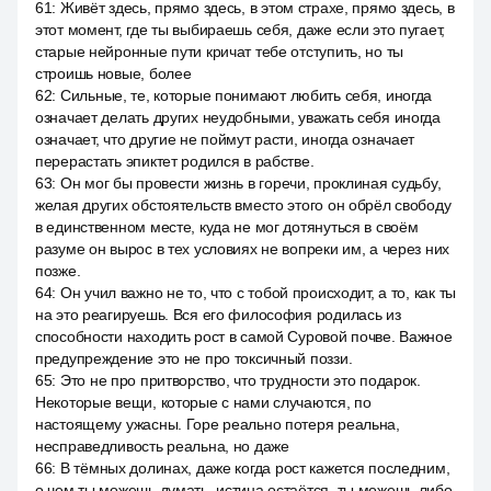
61
:
Живёт здесь, прямо здесь, в этом страхе, прямо здесь, в
этот момент, где ты выбираешь себя, даже если это пугает,
старые нейронные пути кричат тебе отступить, но ты
строишь новые, более
62
:
Сильные, те, которые понимают любить себя, иногда
означает делать других неудобными, уважать себя иногда
означает, что другие не поймут расти, иногда означает
перерастать эпиктет родился в рабстве.
63
:
Он мог бы провести жизнь в горечи, проклиная судьбу,
желая других обстоятельств вместо этого он обрёл свободу
в единственном месте, куда не мог дотянуться в своём
разуме он вырос в тех условиях не вопреки им, а через них
позже.
64
:
Он учил важно не то, что с тобой происходит, а то, как ты
на это реагируешь. Вся его философия родилась из
способности находить рост в самой Суровой почве. Важное
предупреждение это не про токсичный поззи.
65
:
Это не про притворство, что трудности это подарок.
Некоторые вещи, которые с нами случаются, по
настоящему ужасны. Горе реально потеря реальна,
несправедливость реальна, но даже
66
:
В тёмных долинах, даже когда рост кажется последним,
о чем ты можешь думать, истина остаётся, ты можешь либо