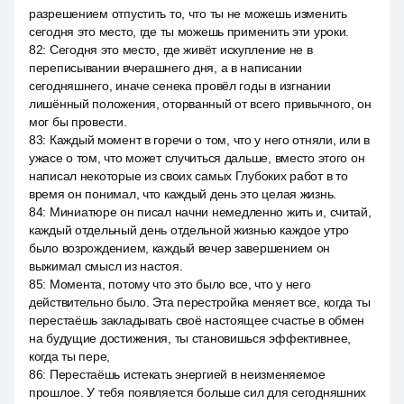
разрешением отпустить то, что ты не можешь изменить
сегодня это место, где ты можешь применить эти уроки.
82
:
Сегодня это место, где живёт искупление не в
переписывании вчерашнего дня, а в написании
сегодняшнего, иначе сенека провёл годы в изгнании
лишённый положения, оторванный от всего привычного, он
мог бы провести.
83
:
Каждый момент в горечи о том, что у него отняли, или в
ужасе о том, что может случиться дальше, вместо этого он
написал некоторые из своих самых Глубоких работ в то
время он понимал, что каждый день это целая жизнь.
84
:
Миниатюре он писал начни немедленно жить и, считай,
каждый отдельный день отдельной жизнью каждое утро
было возрождением, каждый вечер завершением он
выжимал смысл из настоя.
85
:
Момента, потому что это было все, что у него
действительно было. Эта перестройка меняет все, когда ты
перестаёшь закладывать своё настоящее счастье в обмен
на будущие достижения, ты становишься эффективнее,
когда ты пере,
86
:
Перестаёшь истекать энергией в неизменяемое
прошлое. У тебя появляется больше сил для сегодняшних