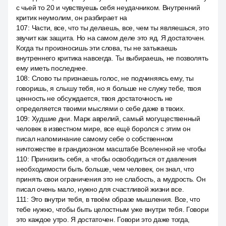
с чьей то 20 и чувствуешь себя неудачником. Внутренний
критик неумолим, он разбирает на
107
:
Части, все, что ты делаешь, все, чем ты являешься, это
звучит как защита. Но на самом деле это яд. Я достаточен.
Когда ты произносишь эти слова, ты не затыкаешь
внутреннего критика навсегда. Ты выбираешь, не позволять
ему иметь последнее.
108
:
Слово ты признаешь голос, не подчиняясь ему, ты
говоришь, я слышу тебя, но я больше не служу тебе, твоя
ценность не обсуждается, твоя достаточность не
определяется твоими мыслями о себе даже в твоих.
109
:
Худшие дни. Марк аврелий, самый могущественный
человек в известном мире, все ещё боролся с этим он
писал напоминание самому себе о собственном
ничтожестве в грандиозном масштабе Вселенной не чтобы
110
:
Принизить себя, а чтобы освободиться от давления
необходимости быть больше, чем человек, он знал, что
принять свои ограничения это не слабость, а мудрость. Он
писал очень мало, нужно для счастливой жизни все.
111
:
Это внутри тебя, в твоём образе мышления. Все, что
тебе нужно, чтобы быть целостным уже внутри тебя. Говори
это каждое утро. Я достаточен. Говори это даже тогда,