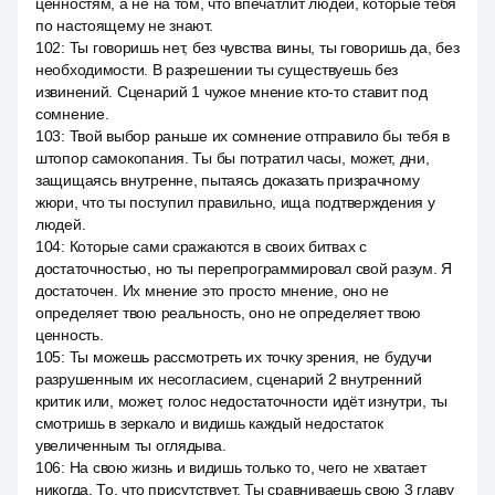
ценностям, а не на том, что впечатлит людей, которые тебя
по настоящему не знают.
102
:
Ты говоришь нет, без чувства вины, ты говоришь да, без
необходимости. В разрешении ты существуешь без
извинений. Сценарий 1 чужое мнение кто-то ставит под
сомнение.
103
:
Твой выбор раньше их сомнение отправило бы тебя в
штопор самокопания. Ты бы потратил часы, может, дни,
защищаясь внутренне, пытаясь доказать призрачному
жюри, что ты поступил правильно, ища подтверждения у
людей.
104
:
Которые сами сражаются в своих битвах с
достаточностью, но ты перепрограммировал свой разум. Я
достаточен. Их мнение это просто мнение, оно не
определяет твою реальность, оно не определяет твою
ценность.
105
:
Ты можешь рассмотреть их точку зрения, не будучи
разрушенным их несогласием, сценарий 2 внутренний
критик или, может, голос недостаточности идёт изнутри, ты
смотришь в зеркало и видишь каждый недостаток
увеличенным ты оглядыва.
106
:
На свою жизнь и видишь только то, чего не хватает
никогда. То, что присутствует. Ты сравниваешь свою 3 главу