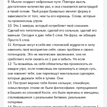
9
:
Мысли создают нейронные пути. Повтори мысль
достаточное количество раз, и она становится автострадой
в твоей голове. Твой разум буквально меняет форму в
зависимости от того, чем ты его кормишь. Слова, которые
ты произносишь утром.
10
:
Это 1 завтрак, который потребляет твоё сознание.
Сделай его питательным, сделай его сильным, сделай его
важным. Сегодня я даю тебе 5 слов. Ни фраз, ни абзацев.
Просто 5 слов.
11
:
Которые несут в себе вес стоической мудрости и силу
изменить твоё восприятие себя, своих проблем и своего
потенциала. Это не магические заклинания, они не
сработают, если сказать их 1 раз и забыть. Но если
12
:
Ты возьмёшь на себя обязательства произносить их
каждое утро, если позволишь им проникнуть в самую суть,
они изменят тебя, они перепишут ментальные сценарии,
которые держали тебя в тупике. Они
13
:
Построит версию тебя более сильную, спокойную,
осмысленную стоики не были философами, прячущимися
в башнях из слоновой Кости, это были мужчины и женщины,
сталкивавшиеся с реальными битвами, реальными
потерями.
14
:
Реальными страданиями эпиктет был рабом, ставшим 1