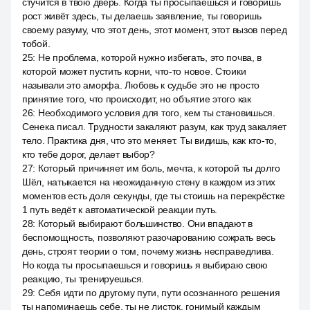
стучится в твою дверь. Когда ты просыпаешься и говоришь
рост живёт здесь, ты делаешь заявление, ты говоришь
своему разуму, что этот день, этот момент, этот вызов перед
тобой.
25
:
Не проблема, которой нужно избегать, это почва, в
которой может пустить корни, что-то новое. Стоики
называли это аморфа. Любовь к судьбе это не просто
принятие того, что происходит, но объятие этого как
26
:
Необходимого условия для того, кем ты становишься.
Сенека писал. Трудности закаляют разум, как труд закаляет
тело. Практика дня, что это меняет. Ты видишь, как кто-то,
кто тебе дорог, делает выбор?
27
:
Который причиняет им боль, мечта, к которой ты долго
Шёл, натыкается на неожиданную стену в каждом из этих
моментов есть доля секунды, где ты стоишь на перекрёстке
1 путь ведёт к автоматической реакции путь.
28
:
Который выбирают большинство. Они впадают в
беспомощность, позволяют разочарованию сожрать весь
день, строят теории о том, почему жизнь несправедлива.
Но когда ты просыпаешься и говоришь я выбираю свою
реакцию, ты тренируешься.
29
:
Себя идти по другому пути, пути осознанного решения
ты напоминаешь себе, ты не листок, гонимый каждым