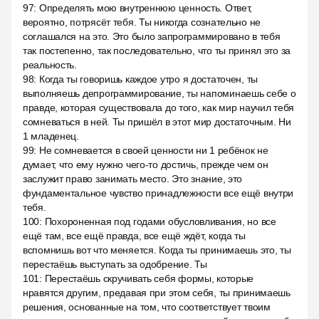
97
:
Определять мою внутреннюю ценность. Ответ,
вероятно, потрясёт тебя. Ты никогда сознательно не
соглашался на это. Это было запрограммировано в тебя
так постепенно, так последовательно, что ты принял это за
реальность.
98
:
Когда ты говоришь каждое утро я достаточен, ты
выполняешь депрограммирование, ты напоминаешь себе о
правде, которая существовала до того, как мир научил тебя
сомневаться в ней. Ты пришёл в этот мир достаточным. Ни
1 младенец.
99
:
Не сомневается в своей ценности ни 1 ребёнок не
думает, что ему нужно чего-то достичь, прежде чем он
заслужит право занимать место. Это знание, это
фундаментальное чувство принадлежности все ещё внутри
тебя.
100
:
Похороненная под годами обусловливания, но все
ещё там, все ещё правда, все ещё ждёт, когда ты
вспомнишь вот что меняется. Когда ты принимаешь это, ты
перестаёшь выступать за одобрение. Ты
101
:
Перестаёшь скручивать себя формы, которые
нравятся другим, предавая при этом себя, ты принимаешь
решения, основанные на том, что соответствует твоим