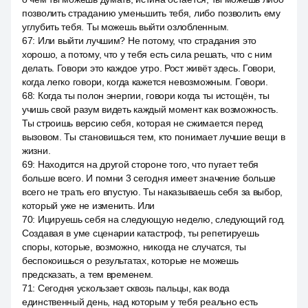
позволить страданию уменьшить тебя, либо позволить ему
углубить тебя. Ты можешь выйти озлобленным.
67
:
Или выйти лучшим? Не потому, что страдания это
хорошо, а потому, что у тебя есть сила решать, что с ним
делать. Говори это каждое утро. Рост живёт здесь. Говори,
когда легко говори, когда кажется невозможным. Говори.
68
:
Когда ты полон энергии, говори когда ты истощён, ты
учишь свой разум видеть каждый момент как возможность.
Ты строишь версию себя, которая не сжимается перед
вызовом. Ты становишься тем, кто понимает лучшие вещи в
жизни.
69
:
Находится на другой стороне того, что пугает тебя
больше всего. И помни 3 сегодня имеет значение больше
всего не трать его впустую. Ты наказываешь себя за выбор,
который уже не изменить. Или
70
:
Ицируешь себя на следующую неделю, следующий год.
Создавая в уме сценарии катастроф, ты репетируешь
споры, которые, возможно, никогда не случатся, ты
беспокоишься о результатах, которые не можешь
предсказать, а тем временем.
71
:
Сегодня ускользает сквозь пальцы, как вода
единственный день, над которым у тебя реально есть