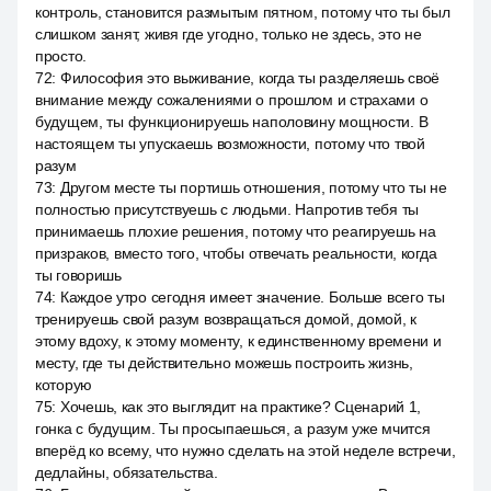
контроль, становится размытым пятном, потому что ты был
слишком занят, живя где угодно, только не здесь, это не
просто.
72
:
Философия это выживание, когда ты разделяешь своё
внимание между сожалениями о прошлом и страхами о
будущем, ты функционируешь наполовину мощности. В
настоящем ты упускаешь возможности, потому что твой
разум
73
:
Другом месте ты портишь отношения, потому что ты не
полностью присутствуешь с людьми. Напротив тебя ты
принимаешь плохие решения, потому что реагируешь на
призраков, вместо того, чтобы отвечать реальности, когда
ты говоришь
74
:
Каждое утро сегодня имеет значение. Больше всего ты
тренируешь свой разум возвращаться домой, домой, к
этому вдоху, к этому моменту, к единственному времени и
месту, где ты действительно можешь построить жизнь,
которую
75
:
Хочешь, как это выглядит на практике? Сценарий 1,
гонка с будущим. Ты просыпаешься, а разум уже мчится
вперёд ко всему, что нужно сделать на этой неделе встречи,
дедлайны, обязательства.