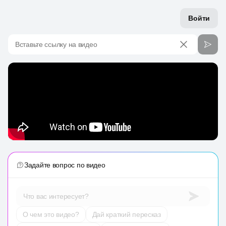
Войти
Вставьте ссылку на видео
Задайте вопрос по видео
Что вас интересует?
О чем это видео?
Дай краткий пересказ