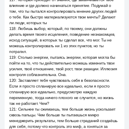
влияние и где должно начинаться принятие. Подумай о
том, что ты пытался контролировать мнение других людей
о тебе. Как быстро материализуются твои мечты? Делают
ли люди, которых ты
118
:
Любишь выбор, который, по твоему, они должны
делать время твоего исцеления, поведение незнакомцев,
исход ситуаций, в которых ты сделал все, что мог. Ты не
можешь контролировать ни 1 из этих пунктов, но ты
потратил.
119
:
Столько энергии, пытаясь энергии, которая могла бы
пойти на то, что ты действительно можешь изменить твои
усилия, твоё отношение, твой рост, твои реакции. Иллюзия
контроля соблазнительна. Она.
120
:
Заставляет тебя чувствовать себя в безопасности.
Если я просто спланирую все идеально, если я просто
спланирую все идеально, предусмотрю каждую
переменную, тогда ничего плохого не случится, но жизнь
так не работает. Чем?
121
:
Сильнее ты сжимаешь, тем больше жизнь ускользает
сквозь пальцы. Чем больше ты пытаешься микро
менеджерить результаты, тем больше страданий создаёшь
для себя, потому что контроль это миф, а гоняться за