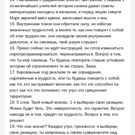
из величайших учителей истории сенека давал советы
императорам находясь в изгнании, и перед лицом смерти
Марк аврелий ввёл армии, записывая мысли о вну.
15
:
Внутреннем покое они обретали силу, не избегая
жизненных трудностей, а меняя то, как они говорят с собой
об этих трудностях, они овладели своим внутренним
диалогом, и ты сможешь, твой разум слушает.
16
:
Прямо сейчас он ждёт инструкций, он готов измениться,
перепрограммироваться, перенаправиться. Вопрос в том,
что ты ему скажешь. Ты будешь повторять старые уставшие
истории об ограничениях те же страхи, Зама.
17
:
Кированные под реализм те же оправдания,
наряжённые в мудрость, или ты будешь говорить с собой,
как тот, кто заслуживает величия, как тот, кто способен на
рост, как тот, кто понимает, что утро это священная
территория.
18
:
5 слов. Твой новый компас. 1 я выбираю свою реакцию.
Жизнь будет бить. Это невероятность, это гарантия. Вопрос
никогда не в том, придёт ли трудность. Вопрос в том, кто
решает.
19
:
Что она значит? Каждое утро, произнося, я выбираю
свою реакцию, ты заявляешь о своём суверенитете над