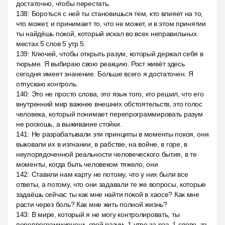
достаточно, чтобы перестать.
138
:
Бороться с ней ты становишься тем, кто влияет на то,
что может, и принимает то, что не может, и в этом принятии
ты найдёшь покой, который искал во всех неправильных
местах 5 слов 5 утр 5.
139
:
Ключей, чтобы открыть разум, который держал себя в
тюрьме. Я выбираю свою реакцию. Рост живёт здесь
сегодня имеет значение. Больше всего я достаточен. Я
отпускаю контроль.
140
:
Это не просто слова, это язык того, кто решил, что его
внутренний мир важнее внешних обстоятельств, это голос
человека, который понимает перепрограммировать разум
не роскошь, а выживание стойки.
141
:
Не разрабатывали эти принципы в моменты покоя, они
выковали их в изгнании, в рабстве, на войне, в горе, в
неупорядоченной реальности человеческого бытия, в те
моменты, когда быть человеком тяжело, они
142
:
Ставили нам карту не потому, что у них были все
ответы, а потому, что они задавали те же вопросы, которые
задаёшь сейчас ты как мне найти покой в хаосе? Как мне
расти через боль? Как мне жить полной жизнь?
143
:
В мире, который я не могу контролировать, ты
перепрограммируешь свой разум. 1 утро за раз, 1 слово, за