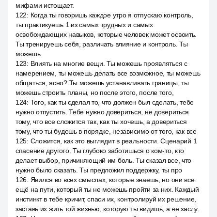
мифами истощает.
122
:
Когда ты говоришь каждое утро я отпускаю контроль,
ты практикуешь 1 из самых трудных и самых
освобождающих навыков, которые человек может освоить.
Ты тренируешь себя, различать влияние и контроль. Ты
можешь
123
:
Влиять на многие вещи. Ты можешь проявляться с
намерением, ты можешь делать все возможное, ты можешь
общаться, ясно? Ты можешь устанавливать границы, ты
можешь строить планы, но после этого, после того,
124
:
Того, как ты сделал то, что должен был сделать, тебе
нужно отпустить. Тебе нужно довериться, не довериться
тому, что все сложится так, как ты хочешь, а довериться
тому, что ты будешь в порядке, независимо от того, как все
125
:
Сложится, как это выглядит в реальности. Сценарий 1
спасение другого. Ты глубоко заботишься о ком-то, кто
делает выбор, причиняющий им боль. Ты сказал все, что
нужно было сказать. Ты предложил поддержку, ты про
126
:
Явился во всех смыслах, которые знаешь, но они все
ещё на пути, который ты не можешь пройти за них. Каждый
инстинкт в тебе кричит, спаси их, контролируй их решение,
заставь их жить той жизнью, которую ты видишь, а не заслу.