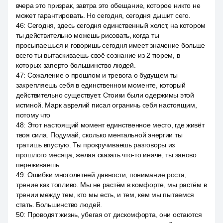
вчера это призрак, завтра это обещание, которое никто не
может гарантировать. Но сегодня, сегодня дышит сего.
46
:
Сегодня, здесь сегодня единственный холст, на котором
ты действительно можешь рисовать, когда ты
просыпаешься и говоришь сегодня имеет значение больше
всего ты вытаскиваешь своё сознание из 2 тюрем, в
которых заперто большинство людей.
47
:
Сожаление о прошлом и тревога о будущем ты
закрепляешь себя в единственном моменте, который
действительно существует. Стоики были одержимы этой
истиной. Марк аврелий писал ограничь себя настоящим,
потому что
48
:
Этот настоящий момент единственное место, где живёт
твоя сила. Подумай, сколько ментальной энергии ты
тратишь впустую. Ты прокручиваешь разговоры из
прошлого месяца, желая сказать что-то иначе, ты заново
переживаешь.
49
:
Ошибки многолетней давности, понимание роста,
трение как топливо. Мы не растём в комфорте, мы растём в
трении между тем, кто мы есть, и тем, кем мы пытаемся
стать. Большинство людей.
50
:
Проводят жизнь, убегая от дискомфорта, они остаются