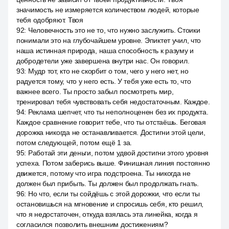
значимость не измеряется количеством людей, которые
тебя одобряют. Твоя
92
:
Человечность это не то, что нужно заслужить. Стоики
понимали это на глубочайшем уровне. Эпиктет учил, что
наша истинная природа, наша способность к разуму и
добродетели уже завершена внутри нас. Он говорил.
93
:
Мудр тот, кто не скорбит о том, чего у него нет, но
радуется тому, что у него есть. У тебя уже есть то, что
важнее всего. Ты просто забыл посмотреть мир,
тренировал тебя чувствовать себя недостаточным. Каждое.
94
:
Реклама шепчет, что ты неполноценен без их продукта.
Каждое сравнение говорит тебе, что ты отстаёшь. Беговая
дорожка никогда не останавливается. Достигни этой цели,
потом следующей, потом ещё 1 за.
95
:
Работай эти деньги, потом удвой достигни этого уровня
успеха. Потом заберись выше. Финишная линия постоянно
движется, потому что игра подстроена. Ты никогда не
должен был прибыть. Ты должен был продолжать гнать.
96
:
Но что, если ты сойдёшь с этой дорожки, что если ты
остановишься на мгновение и спросишь себя, кто решил,
что я недостаточен, откуда взялась эта линейка, когда я
согласился позволить внешним достижениям?