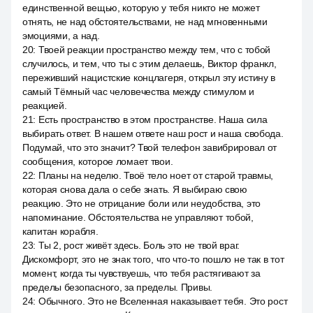
единственной вещью, которую у тебя никто не может
отнять, не над обстоятельствами, не над мгновенными
эмоциями, а над.
20
:
Твоей реакции пространство между тем, что с тобой
случилось, и тем, что ты с этим делаешь, Виктор франкл,
переживший нацистские концлагеря, открыл эту истину в
самый Тёмный час человечества между стимулом и
реакцией.
21
:
Есть пространство в этом пространстве. Наша сила
выбирать ответ. В нашем ответе наш рост и наша свобода.
Подумай, что это значит? Твой телефон завибрировал от
сообщения, которое ломает твои.
22
:
Планы на неделю. Твоё тело ноет от старой травмы,
которая снова дала о себе знать. Я выбираю свою
реакцию. Это не отрицание боли или неудобства, это
напоминание. Обстоятельства не управляют тобой,
капитан корабля.
23
:
Ты 2, рост живёт здесь. Боль это не твой враг.
Дискомфорт, это не знак того, что что-то пошло не так в тот
момент, когда ты чувствуешь, что тебя растягивают за
пределы безопасного, за пределы. Привы.
24
:
Обычного. Это не Вселенная наказывает тебя. Это рост