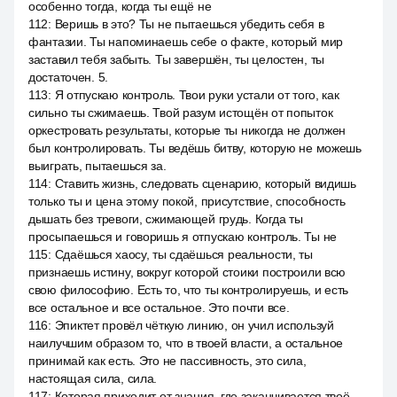
особенно тогда, когда ты ещё не
112
:
Веришь в это? Ты не пытаешься убедить себя в
фантазии. Ты напоминаешь себе о факте, который мир
заставил тебя забыть. Ты завершён, ты целостен, ты
достаточен. 5.
113
:
Я отпускаю контроль. Твои руки устали от того, как
сильно ты сжимаешь. Твой разум истощён от попыток
оркестровать результаты, которые ты никогда не должен
был контролировать. Ты ведёшь битву, которую не можешь
выиграть, пытаешься за.
114
:
Ставить жизнь, следовать сценарию, который видишь
только ты и цена этому покой, присутствие, способность
дышать без тревоги, сжимающей грудь. Когда ты
просыпаешься и говоришь я отпускаю контроль. Ты не
115
:
Сдаёшься хаосу, ты сдаёшься реальности, ты
признаешь истину, вокруг которой стоики построили всю
свою философию. Есть то, что ты контролируешь, и есть
все остальное и все остальное. Это почти все.
116
:
Эпиктет провёл чёткую линию, он учил используй
наилучшим образом то, что в твоей власти, а остальное
принимай как есть. Это не пассивность, это сила,
настоящая сила, сила.
117
:
Которая приходит от знания, где заканчивается твоё