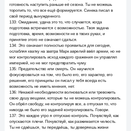
готовность наступить раньше её сезона. Ты не можешь
торопить то, что все ещё формируется. Синека писал в
свой период вынужденного.
133
:
Ожидание, удача это то, что случается, когда
подготовка встречается с возможностью. Твоя задача
подготовка, время, возможности не в твоих руках, и
принятие этого не означает сдаться.
134
:
Это означает полностью проявиться для сегодня,
ослабляя хватку на завтра Марк аврелий ввёл армии, но не
мог контролировать исход каждого сражения он управлял
империей, но не мог предотвратить чуму.
135
:
Предательство или смерть. Он научился
фокусироваться на том, что было его, его характер, его
решения, его принципы он писал у тебя всегда есть
возможность не иметь мнения, нет.
136
:
Никакой необходимости волноваться или тревожить
свою душу вещами, которые ты не можешь контролировать.
Он обрёл свободу, не контролируя все, а отпуская то, что
никогда не было его задачей контролировать. Говори.
137
:
Это каждое утро я отпускаю контроль. Почувствуй, как
опускаются плечи. Почувствуй, как разжимается челюсть.
Ты не сдаёшься, ты передаёшь, ты доверяешь жизни