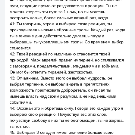
пути, ведущие прямо от раздражителя к реакции. Ты не
можешь стереть эти пути за 1 ночь, но ты можешь
построить новые, более сильные каждый раз, когда
41
:
Ты говоришь, утром я выбираю свою реакцию, ты
прокладываешь новые нейронные тропы. Каждый раз, когда
ты в течение дня действительно делаешь паузу и
выбираешь, ты укрепляешь эти тропы. Со временем выбор
становится
42
:
Твоей реакцией по умолчанию становится твоей
природой, Марк аврелий правил империей, но сталкивался
с заговорами, предательствами, эпидемиями и войнами.
Он мог бы ответить тиранией, жестокостью.
43
:
Отчаянием. Вместо этого он выбрал мудрость, он
выбрал терпение, он выбрал видеть в препятствиях
возможность практиковать добродетель, он писал ты
имеешь власть над своим разумом, а не над внешними
событиями.
44
:
Осознай это и обретёшь силу. Говори это каждое утро я
выбираю свою реакцию. Почувствуй вес этих слов,
почувствуй свободу в них ты не беспомощен, ты не жертва,
ты тот, кто.
45
:
Выбирает 3 сегодня имеет значение больше всего