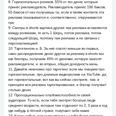
8
:
Горизонтальных роликов. 55% от тех денег, которые
принёс рекламодатель. Рекламодатель принёс 100 баксов,
55 баксов от них получаешь ты, если в твоём контенте эта
реклама показывается и, соответственно, откручиваются
про
9
:
Смотры в shorts картина другая там реклама вставляется
между роликами, то есть 1 Шорц, потом реклама, потом
следующий Шорц, поэтому там реклама а не связана с
персонализацией.
10
:
Таргетингом и. Б. За неё платят меньше во первых,
само распределение денег другое за рекламу в shorts мы
как блогеры, получаем 45% от денежки, которую заносят
рекламодатели, и, во вторых, общая доходность мень.
11
:
Давайте немножко про таргетинг, если мы говорим про
горизонтальные, про длинные видеоролики на YouTube, да,
вот горизонтальные, вот как вы сейчас смотрите, там, в
принципе вся реклама таргетированная, и блогер получает
столько денег.
12
:
Пропорционально платёжеспособности своей
аудитории. То есть, если тебя смотрят богатые люди
среднего возраста, которые там отдыхают по 2, 3 раза в год
где-нибудь в тёплой стране, покупают себе какие
13
:
Какие-нибудь там гелендвагены у тебя будет дорогая