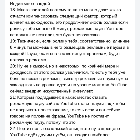
Индии много людей.
18
:
Много зрителей поэтому то на то можно даже как-то
отчасти компенсировать следующий фактор, который
влияет на доходность, это продолжительность ролика если
ролик у тебя меньше 8 минут, рекламные паузы YouTube
вставлять не позволит, это будет невозможно.
19
:
Технически, если ролик у тебя, соответственно, длиннее
8 минут, ты можешь в него размещать рекламные паузы и в
каждой Паузе, если она соответствует правилам, будет
показана реклама.
20
:
Ну не в каждой, но в некоторых, по крайней мере и
доходность от этого ролика увеличится, то есть у тебя уже
больше показов рекламы, выше rp рекламные паузы нужно
закладывать на уровне идеи и на уровне монтажа YouTube
сейчас внедрил искусственный интеллект.
21
:
Который подгадывает, в каких местах ставить
рекламную паузу сейчас YouTube ставит паузы так, чтобы
не прерывать повествование, то есть если я вот сейчас
говорю на половине фразы, YouTube не поставит
рекламную паузу, потому что это
22
:
Портит пользовательский опыт, и это ну, запрещено
YouTube идёт другим путём, он находит наиболее