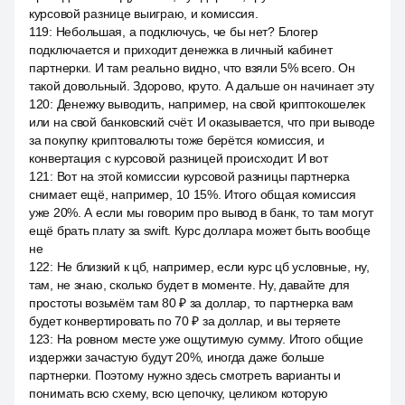
курсовой разнице выиграю, и комиссия.
119
:
Небольшая, а подключусь, че бы нет? Блогер
подключается и приходит денежка в личный кабинет
партнерки. И там реально видно, что взяли 5% всего. Он
такой довольный. Здорово, круто. А дальше он начинает эту
120
:
Денежку выводить, например, на свой криптокошелек
или на свой банковский счёт. И оказывается, что при выводе
за покупку криптовалюты тоже берётся комиссия, и
конвертация с курсовой разницей происходит. И вот
121
:
Вот на этой комиссии курсовой разницы партнерка
снимает ещё, например, 10 15%. Итого общая комиссия
уже 20%. А если мы говорим про вывод в банк, то там могут
ещё брать плату за swift. Курс доллара может быть вообще
не
122
:
Не близкий к цб, например, если курс цб условные, ну,
там, не знаю, сколько будет в моменте. Ну, давайте для
простоты возьмём там 80 ₽ за доллар, то партнерка вам
будет конвертировать по 70 ₽ за доллар, и вы теряете
123
:
На ровном месте уже ощутимую сумму. Итого общие
издержки зачастую будут 20%, иногда даже больше
партнерки. Поэтому нужно здесь смотреть варианты и
понимать всю схему, всю цепочку, целиком которую