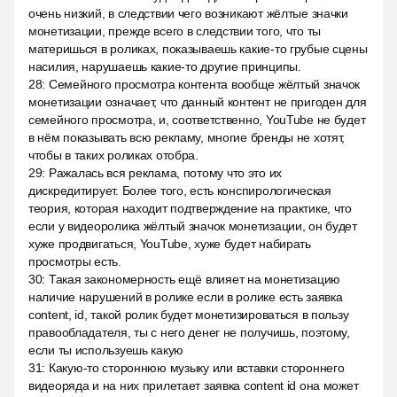
очень низкий, в следствии чего возникают жёлтые значки
монетизации, прежде всего в следствии того, что ты
материшься в роликах, показываешь какие-то грубые сцены
насилия, нарушаешь какие-то другие принципы.
28
:
Семейного просмотра контента вообще жёлтый значок
монетизации означает, что данный контент не пригоден для
семейного просмотра, и, соответственно, YouTube не будет
в нём показывать всю рекламу, многие бренды не хотят,
чтобы в таких роликах отобра.
29
:
Ражалась вся реклама, потому что это их
дискредитирует. Более того, есть конспирологическая
теория, которая находит подтверждение на практике, что
если у видеоролика жёлтый значок монетизации, он будет
хуже продвигаться, YouTube, хуже будет набирать
просмотры есть.
30
:
Такая закономерность ещё влияет на монетизацию
наличие нарушений в ролике если в ролике есть заявка
content, id, такой ролик будет монетизироваться в пользу
правообладателя, ты с него денег не получишь, поэтому,
если ты используешь какую
31
:
Какую-то стороннюю музыку или вставки стороннего
видеоряда и на них прилетает заявка content id она может