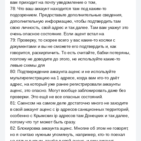
вам приходит на почту уведомление о том,
78
:
Что ваш аккаунт находится там под каким-то
подозрением. Предоставьте дополнительные сведения,
дополнительную информацию, чтобы подтвердить там
свою личность, свой адрес и так далее. Там вам укажут это
очень опасное состояние. Если ацент встал на
79
:
Проверку, то скорее всего у вас какие-то косяки с
документами и вы не сможете его подтвердить и, как
говорится, раскирпичить. То есть считайте, бабки потеряны,
поэтому не доводите до этого, не используйте какие-то
левые схемы для
80
:
Подтверждение аккаунта аценс и не используйте
мультирегистрацию на 1 адресе, когда вам кто-то даёт
адрес, на который уже ранее регистрировали аккаунты
аценс, это опасно. Могут вообще заблокировать даже без
проверки. Это ещё не все опасных состояний.
81
:
Саенсом на самом деле достаточно много не заходите
в свой аккаунт аценс с ip адресов санкционных территорий,
особенно с Крымских ip адресов там Донецких и так далее,
потому что тут может быть сразу.
82
:
Блокировка аккаунта аценс. Многие об этом не говорят,
но я считаю нужным упомянуть, например, кто-то поехал
на отдых в крым, зашёл в свой аценс, и ему аккаунт