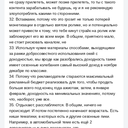
не сразу прилететь, может позже прилететь, то ты с такого
контента зарабатывать не будешь, ну и я не рекомендую
злоупотреблять какими-то сторонними.
32
:
Вставками, потому что это грозит не только потерей
монетизации в отдельно взятом ролике, но и потенциально
может привести к тому, что тебе кинут страйк на ролик или
заблокируют его во всем мире. В общем, приятного мало,
не стоит рисковать каналом, не
33
:
Используя чужие материалы способами, выходящими
за рамки добросовестного использования окей с
доходностью, мы вроде как разобрались доходность также
имеет сезонные колебания самый высокий доход в ноябре
декабре по классике.
34
:
Потому что рекламодатели стараются максимальный
рекламный бюджет реализовать для того, чтобы продать
больше всего под конец года ажиотаж, затем, в январе
феврале, доходность на минимальных значениях, потому
что, наоборот, уже все.
35
:
Отдыхают, расслабляются. В общем, ничего не
происходит. И потом постепенно начинают возрастать. Есть
ниши тематики, в которых есть и другие сезонные пики.
Например, в автомобильной теме есть ещё 2
дополнительных пика доходности, это