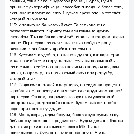
санкций, так и в плане курсовой разницы курса, ну и в
принципе диверсификации способов вывода. И более того,
если аценс платит денежку 1 куском сразу всю на тот счёт,
который вы указали.
115
:
И только на банковский счёт. То есть аценс не
позволяет вывести в крипту там или каким-то другим
способом. Только банковский счёт страны, в котором открыт
аценс. Партнерка позволяет платить в любую страну
разными способами и дробить платежи на
116
:
Кусочки это удобно, но по поводу того, как партнерка
может вас обвести вокруг пальца, если вы неопытный и
если сама по себе партнерка не сильно порядочная, вам
пишет, например, так называемый скаут или рекрутёр,
который хочет
117
:
Подключить людей в партнерку, он сидит на проценте,
зарабатывает денежку и или является сотрудником данной
партнерки. Он вам, например, говорит, там уважаемый
автор канала, подключайся к нам, будем выводить тебе
через криптовалюту, дадим
118
:
Менеджера, дадим бонусы, бесплатную музыкальную
библиотеку, помощь в продвижении. Будем делать обложки
для твоих роликов и комиссия всего 5%. Ты так
прикидываешь. Думаешь, ну здорово, круто. Я и на