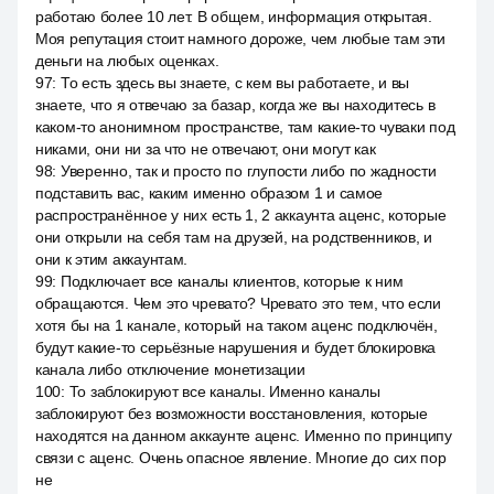
работаю более 10 лет. В общем, информация открытая.
Моя репутация стоит намного дороже, чем любые там эти
деньги на любых оценках.
97
:
То есть здесь вы знаете, с кем вы работаете, и вы
знаете, что я отвечаю за базар, когда же вы находитесь в
каком-то анонимном пространстве, там какие-то чуваки под
никами, они ни за что не отвечают, они могут как
98
:
Уверенно, так и просто по глупости либо по жадности
подставить вас, каким именно образом 1 и самое
распространённое у них есть 1, 2 аккаунта аценс, которые
они открыли на себя там на друзей, на родственников, и
они к этим аккаунтам.
99
:
Подключает все каналы клиентов, которые к ним
обращаются. Чем это чревато? Чревато это тем, что если
хотя бы на 1 канале, который на таком аценс подключён,
будут какие-то серьёзные нарушения и будет блокировка
канала либо отключение монетизации
100
:
То заблокируют все каналы. Именно каналы
заблокируют без возможности восстановления, которые
находятся на данном аккаунте аценс. Именно по принципу
связи с аценс. Очень опасное явление. Многие до сих пор
не