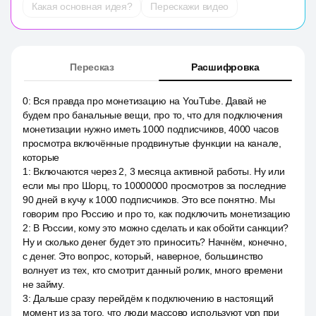
Какая основная идея?
Перескажи видео
Пересказ
Расшифровка
0
:
Вся правда про монетизацию на YouTube. Давай не
будем про банальные вещи, про то, что для подключения
монетизации нужно иметь 1000 подписчиков, 4000 часов
просмотра включённые продвинутые функции на канале,
которые
1
:
Включаются через 2, 3 месяца активной работы. Ну или
если мы про Шорц, то 10000000 просмотров за последние
90 дней в кучу к 1000 подписчиков. Это все понятно. Мы
говорим про Россию и про то, как подключить монетизацию
2
:
В России, кому это можно сделать и как обойти санкции?
Ну и сколько денег будет это приносить? Начнём, конечно,
с денег. Это вопрос, который, наверное, большинство
волнует из тех, кто смотрит данный ролик, много времени
не займу.
3
:
Дальше сразу перейдём к подключению в настоящий
момент из за того, что люди массово используют vpn при