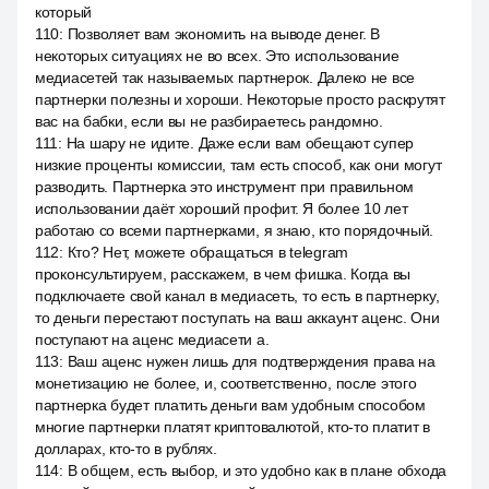
который
110
:
Позволяет вам экономить на выводе денег. В
некоторых ситуациях не во всех. Это использование
медиасетей так называемых партнерок. Далеко не все
партнерки полезны и хороши. Некоторые просто раскрутят
вас на бабки, если вы не разбираетесь рандомно.
111
:
На шару не идите. Даже если вам обещают супер
низкие проценты комиссии, там есть способ, как они могут
разводить. Партнерка это инструмент при правильном
использовании даёт хороший профит. Я более 10 лет
работаю со всеми партнерками, я знаю, кто порядочный.
112
:
Кто? Нет, можете обращаться в telegram
проконсультируем, расскажем, в чем фишка. Когда вы
подключаете свой канал в медиасеть, то есть в партнерку,
то деньги перестают поступать на ваш аккаунт аценс. Они
поступают на аценс медиасети а.
113
:
Ваш аценс нужен лишь для подтверждения права на
монетизацию не более, и, соответственно, после этого
партнерка будет платить деньги вам удобным способом
многие партнерки платят криптовалютой, кто-то платит в
долларах, кто-то в рублях.
114
:
В общем, есть выбор, и это удобно как в плане обхода