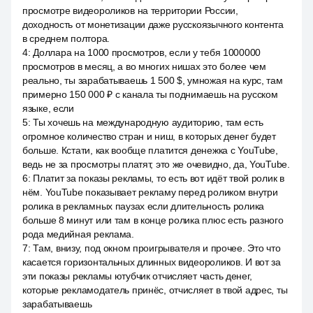
просмотре видеороликов на территории России,
доходность от монетизации даже русскоязычного контента
в среднем полтора.
4
:
Доллара на 1000 просмотров, если у тебя 1000000
просмотров в месяц, а во многих нишах это более чем
реально, ты зарабатываешь 1 500 $, умножая на курс, там
примерно 150 000 ₽ с канала ты поднимаешь на русском
языке, если
5
:
Ты хочешь на международную аудиторию, там есть
огромное количество стран и ниш, в которых денег будет
больше. Кстати, как вообще платится денежка с YouTube,
ведь не за просмотры платят, это же очевидно, да, YouTube.
6
:
Платит за показы рекламы, то есть вот идёт твой ролик в
нём. YouTube показывает рекламу перед роликом внутри
ролика в рекламных паузах если длительность ролика
больше 8 минут или там в конце ролика плюс есть разного
рода медийная реклама.
7
:
Там, внизу, под окном проигрывателя и прочее. Это что
касается горизонтальных длинных видеороликов. И вот за
эти показы рекламы ютубчик отчисляет часть денег,
которые рекламодатель принёс, отчисляет в твой адрес, ты
зарабатываешь