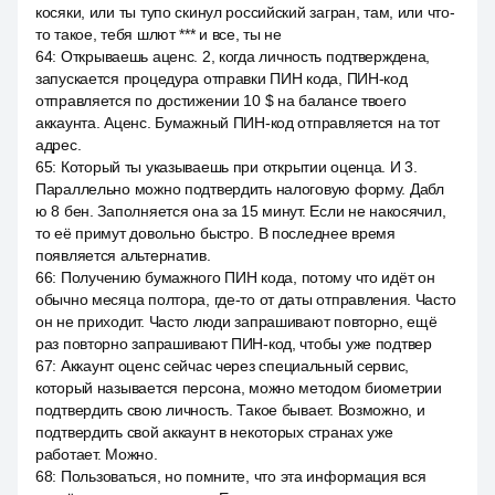
косяки, или ты тупо скинул российский загран, там, или что-
то такое, тебя шлют *** и все, ты не
64
:
Открываешь аценс. 2, когда личность подтверждена,
запускается процедура отправки ПИН кода, ПИН-код
отправляется по достижении 10 $ на балансе твоего
аккаунта. Аценс. Бумажный ПИН-код отправляется на тот
адрес.
65
:
Который ты указываешь при открытии оценца. И 3.
Параллельно можно подтвердить налоговую форму. Дабл
ю 8 бен. Заполняется она за 15 минут. Если не накосячил,
то её примут довольно быстро. В последнее время
появляется альтернатив.
66
:
Получению бумажного ПИН кода, потому что идёт он
обычно месяца полтора, где-то от даты отправления. Часто
он не приходит. Часто люди запрашивают повторно, ещё
раз повторно запрашивают ПИН-код, чтобы уже подтвер
67
:
Аккаунт оценс сейчас через специальный сервис,
который называется персона, можно методом биометрии
подтвердить свою личность. Такое бывает. Возможно, и
подтвердить свой аккаунт в некоторых странах уже
работает. Можно.
68
:
Пользоваться, но помните, что эта информация вся