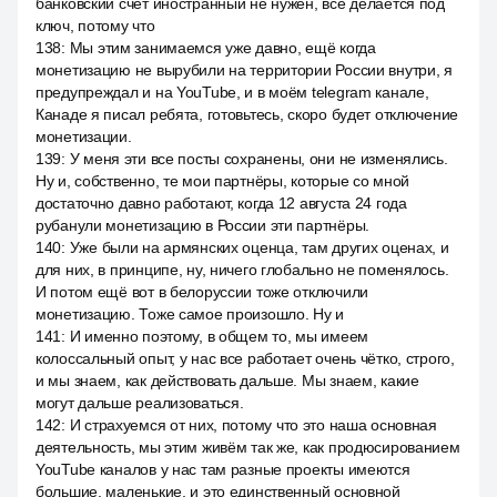
банковский счёт иностранный не нужен, все делается под
ключ, потому что
138
:
Мы этим занимаемся уже давно, ещё когда
монетизацию не вырубили на территории России внутри, я
предупреждал и на YouTube, и в моём telegram канале,
Канаде я писал ребята, готовьтесь, скоро будет отключение
монетизации.
139
:
У меня эти все посты сохранены, они не изменялись.
Ну и, собственно, те мои партнёры, которые со мной
достаточно давно работают, когда 12 августа 24 года
рубанули монетизацию в России эти партнёры.
140
:
Уже были на армянских оценца, там других оценах, и
для них, в принципе, ну, ничего глобально не поменялось.
И потом ещё вот в белоруссии тоже отключили
монетизацию. Тоже самое произошло. Ну и
141
:
И именно поэтому, в общем то, мы имеем
колоссальный опыт, у нас все работает очень чётко, строго,
и мы знаем, как действовать дальше. Мы знаем, какие
могут дальше реализоваться.
142
:
И страхуемся от них, потому что это наша основная
деятельность, мы этим живём так же, как продюсированием
YouTube каналов у нас там разные проекты имеются
большие, маленькие, и это единственный основной