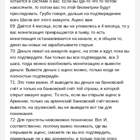
остаётся в системе о вас. Если вы где-то что то потом
накосячите, то потом вас по этой биометрии будут
преследовать. Грубо говоря, дальше на подтверждение
всех Шагов вот этого аккаунта. Аценс вам
69
:
Даётся 4 месяца, если вы не уложились в 4 месяца, то у
вас монетизация превращается в тыкву, то есть
монетизация останавливается на канале, и, в общем то,
денег вы новых не зарабатываете старые.
70
:
Деньги лежат на аккаунте аценс, на этом и ждут, пока вы
его подтвердите. Как только вы все подтвердили, все 3
шага, тогда можно возобновить монетизацию и вывести
деньги. Вывести деньги с аценс можно, только когда он
полностью подтверждён.
71
:
Это тоже важно. И выводите вы деньги на банковский
счёт и только на банковский счёт той страны, в которой
открыт аккаунт аценс. То есть, если вы открыли аценс в
Армении, только на армянский банковский счёт можно
вывести, на грузинский, вы не выведете вот так для
понимания.
72
:
Для простоты невозможно технически. Вот. И,
соответственно, поэтому важно понимать, где вы
открываете аценс, сможете ли вы его подтвердить,
правильные ли у вас документы, и только после этого