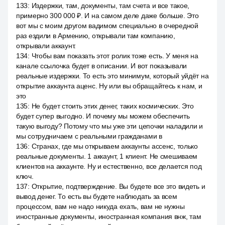
133
:
Издержки, там, документы, там счета и все такое,
примерно 300 000 ₽. И на самом деле даже больше. Это
вот мы с моим другом вадимом специально в очередной
раз ездили в Армению, открывали там компанию,
открывали аккаунт.
134
:
Чтобы вам показать этот ролик тоже есть. У меня на
канале ссылочка будет в описании. И вот показывали
реальные издержки. То есть это минимум, который уйдёт на
открытие аккаунта аценс. Ну или вы обращайтесь к нам, и
это
135
:
Не будет стоить этих денег, таких космических. Это
будет супер выгодно. И почему мы можем обеспечить
такую выгоду? Потому что мы уже эти цепочки наладили и
мы сотрудничаем с реальными гражданами в
136
:
Странах, где мы открываем аккаунты ассенс, только
реальные документы. 1 аккаунт, 1 клиент. Не смешиваем
клиентов на аккаунте. Ну и естественно, все делается под
ключ.
137
:
Открытие, подтверждение. Вы будете все это видеть и
вывод денег. То есть вы будете наблюдать за всем
процессом, вам не надо никуда ехать, вам не нужны
иностранные документы, иностранная компания внж, там