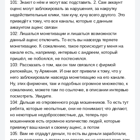
101
:
Знают о нём и могут вас подставить. 2. Сам аккаунт
оценс могут заблокировать за нарушения, за накрутку
недействительные клики, там кучу, кучу всего другого. Это
приведёт к тому, что все каналы, которые с данным
аккаунтом аценс связан
102
:
Лишаться монетизации и лишаться возможности
данный аценс отключить. То есть вы навсегда теряете
монетизацию. К сожалению, такое происходит у меня на
канале есть, например, интервью с андреем, который
пришёл, не побоялся, не постеснялся.
103
:
Рассказать о том, как он там связался с фирмой
релокейшн, ту Армения. И они вот привели к тому, что у
него заблокировали навсегда монетизацию на его канале.
Ну, этих фирмочек, там и подобных огромное множество, к
сожалению, можете там по ссылочке, в описании интервью
посмотреть. Увидите.
104
:
Дальше из откровенного рода мошенников. То есть тут
ребята, которые неопытные, они не понимают, что делают,
но некоторые недобросовестные, да, теперь про
мошенников есть огромное количество людей, которые
привяжут ваш канал к своему аценс, а потом
105
:
Вам не отдадут деньги, то есть вы деньги заработали,
они их получили, а потом они просто их не отдают тоже там