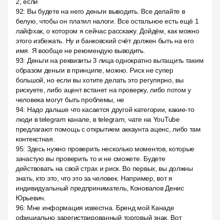
2, если
92
:
Вы будете на него деньги выводить. Все делайте в
белую, чтобы он платил налоги. Все остальное есть ещё 1
лайфхак, о котором я сейчас расскажу. Дойдём, как можно
этого избежать. Ну и банковский счёт должен быть на его
имя. Я вообще не рекомендую выводить.
93
:
Деньги на реквизиты 3 лица однократно вытащить таким
образом деньги в принципе, можно. Риск не супер
большой, но если вы хотите делать это регулярно, вы
рискуете, либо ацент встанет на проверку, либо потом у
человека могут быть проблемы, не
94
:
Надо дальше что касается другой категории, какие-то
люди в telegram канале, в telegram, чате на YouTube
предлагают помощь с открытием аккаунта аценс, либо там
контекстная.
95
:
Здесь нужно проверить несколько моментов, которые
зачастую вы проверить то и не сможете. Будете
действовать на свой страх и риск. Во первых, вы должны
знать, кто это, что это за человек. Например, вот я
индивидуальный предприниматель, Коновалов Денис
Юрьевич.
96
:
Мне информация известна. Бренд мой Канаде
официально зарегистрированный торговый знак. Вот