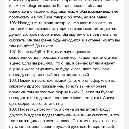
и в моём telegram канале Канаде, писал я об этом
ссылочка в описании, подпишитесь, чтобы важные вещи не
пропускать и в YouTube говорю об этом, но все равно.
106
:
Находятся те люди, которые не знают и ловятся на
того или иного мошенника, привязывают монетизацию, он
деньги забирает себе, и все. Вы ему ничего предъявить не
сможете. Он там где-нибудь находится в 3 стране, но что вы
там найдёте? Да ничего.
107
:
Вы не найдёте. Вот, ну и другие разные
мошенничества, продажи, например, краденных аккаунтов
аценс. Если вы решили, что о, да, я сейчас куплю аккаунт
аценс, ничего открывать не буду. И все, даже если вам
продадут не краденный аценс нормальный.
108
:
Помните несколько вещей. 1 то, что он оформлен на
какого-то другого гражданина. То есть вы не сможете
продлить там налоговую форму никак. 2, если вы будете
выводить с него деньги, поставите свои реквизиты. Аккаунт
цен, скорее всего, встанет на
109
:
Проверку, потому что, а смена реквизитов б вход с
другого ip адреса подтвердить данные вы не сможете, и это
тоже потенциально очень опасно. Поэтому покупать сенсы,
ну такая лотерея сродни русской рулетке. Теперь способ,