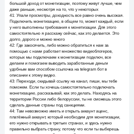
большой доход от монетизации, поэтому живут лучше, чем
даже раньше, несмотря на то, что у некоторых
41
:
Упали просмотры, доходность все равно очень высокая.
Подключить монетизацию, в общем то, может каждый, если
у него выполнены требования к монетизации. Для этого
самостоятельно я расскажу сейчас, как это делается. Это
долго, дорого и можно много
42
:
Где закосячить, либо можно обратиться к нам за
помощью с нами работает множество видеоблогеров,
которых мы подключаем к монетизации подключ, все
делаем и помогаем выводить заработанные деньги
удобным вам способом ссылочка на telegram бот в
описании к этому видео.
43
:
Переходи, скидывай ссылку на канал, пиши, мы тебе
поможем. Если ты хочешь самостоятельно подключать
монетизацию, рассказывай, как это делать. Находясь на
территории России либо белоруссии, ты не сможешь этого
сделать данные страны под санкциями.
44
:
Там невозможно иметь и открыть аккаунт аценс,
платёжный аккаунт, который необходим для монетизации,
его нужно открывать в третьих странах, и здесь нужно
правильно выбрать страну, потому что если ты выберешь