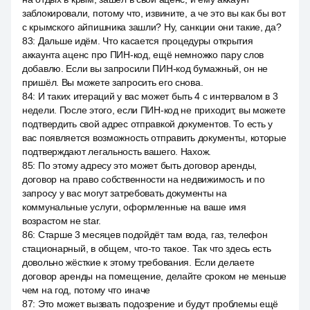
заблокировали, потому что, извините, а че это вы как бы вот
с крымского айпишника зашли? Ну, санкции они такие, да?
83
:
Дальше идём. Что касается процедуры открытия
аккаунта аценс про ПИН-код, ещё немножко пару слов
добавлю. Если вы запросили ПИН-код бумажный, он не
пришёл. Вы можете запросить его снова.
84
:
И таких итераций у вас может быть 4 с интервалом в 3
недели. После этого, если ПИН-код не приходит, вы можете
подтвердить свой адрес отправкой документов. То есть у
вас появляется возможность отправить документы, которые
подтверждают легальность вашего. Нахож.
85
:
По этому адресу это может быть договор аренды,
договор на право собственности на недвижимость и по
запросу у вас могут затребовать документы на
коммунальные услуги, оформленные на ваше имя
возрастом не star.
86
:
Старше 3 месяцев подойдёт там вода, газ, телефон
стационарный, в общем, что-то такое. Так что здесь есть
довольно жёсткие к этому требования. Если делаете
договор аренды на помещение, делайте сроком не меньше
чем на год, потому что иначе
87
:
Это может вызвать подозрение и будут проблемы ещё