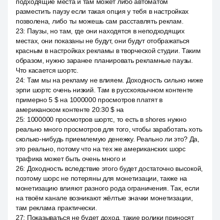
подходящие места и там может либо автоматом
разместить паузу если такая опция у тебя в настройках
позволена, либо ты можешь сам расставлять реклам.
23
:
Паузы, но там, где они находятся в неподходящих
местах, они показаны не будут, они будут отображаться
красным в настройках рекламы в творческой студии. Таким
образом, нужно заранее планировать рекламные паузы.
Что касается шортс.
24
:
Там мы на рекламу не влияем. Доходность сильно ниже
эрпи шортс очень низкий. Там в русскоязычном контенте
примерно 5 $ на 1000000 просмотров платят в
американском контенте 20:30 $ на
25
:
1000000 просмотров шортс, то есть в shores нужно
реально много просмотров для того, чтобы заработать хоть
сколько-нибудь приемлемую денежку. Реально ли это? Да,
это реально, потому что на тех же американских шорс
трафика может быть очень много и
26
:
Доходность вследствие этого будет достаточно высокой,
поэтому шорс не потеряны для монетизации, также на
монетизацию влияют разного рода ограничения. Так, если
на твоём канале возникают жёлтые значки монетизации,
там реклама практически.
27
:
Показываться не будет доход, такие ролики приносят