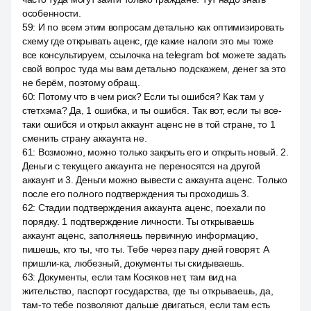
особенности.
59
:
И по всем этим вопросам детально как оптимизировать
схему где открывать аценс, где какие налоги это мы тоже
все консультируем, ссылочка на telegram bot можете задать
свой вопрос туда мы вам детально подскажем, денег за это
не берём, поэтому обращ.
60
:
Потому что в чем риск? Если ты ошибся? Как там у
стетхэма? Да, 1 ошибка, и ты ошибся. Так вот, если ты все-
таки ошибся и открыл аккаунт аценс не в той стране, то 1
сменить страну аккаунта не.
61
:
Возможно, можно только закрыть его и открыть новый. 2.
Деньги с текущего аккаунта не переносятся на другой
аккаунт и 3. Деньги можно вывести с аккаунта аценс. Только
после его полного подтверждения ты проходишь 3.
62
:
Стадии подтверждения аккаунта аценс, поехали по
порядку. 1 подтверждение личности. Ты открываешь
аккаунт аценс, заполняешь первичную информацию,
пишешь, кто ты, что ты. Тебе через пару дней говорят. А
пришли-ка, любезный, документы ты скидываешь.
63
:
Документы, если там Косяков нет, там вид на
жительство, паспорт государства, где ты открываешь, да,
там-то тебе позволяют дальше двигаться, если там есть