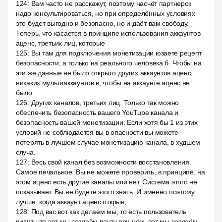
124
:
Вам часто не расскажут, поэтому насчёт партнерок
надо консультироваться, но при определённых условиях
это будет выгодно и безопасно, но и даёт вам свободу.
Теперь, что касается в принципе использования аккаунтов
аценс, третьих лиц, которые
125
:
Вы там для подключения монетизации юзаете рецепт
безопасности, а только на реального человека б. Чтобы на
эти же данные не было открыто других аккаунтов аценс,
никаких мультиаккаунтов в, чтобы на аккаунте аценс не
было.
126
:
Других каналов, третьих лиц. Только так можно
обеспечить безопасность вашего YouTube канала и
безопасность вашей монетизации. Если хотя бы 1 из этих
условий не соблюдается вы в опасности вы можете
потерять в лучшем случае монетизацию канала, в худшем
случа.
127
:
Весь свой канал без возможности восстановления.
Самое печальное. Вы не можете проверить, в принципе, на
этом аценс есть другие каналы или нет. Система этого не
показывает. Вы не будете этого знать. И именно поэтому
лучше, когда аккаунт аценс открыв,
128
:
Под вас вот как делаем мы, то есть пользователь
видит, что вот мы создаём почту при нём, вот мы создаём