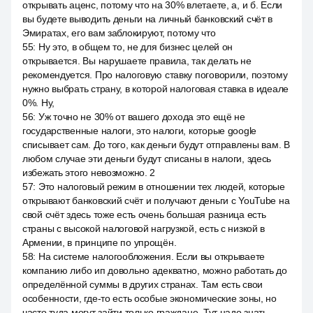
открывать аценс, потому что на 30% влетаете, а, и б. Если
вы будете выводить деньги на личный банковский счёт в
Эмиратах, его вам заблокируют, потому что
55
:
Ну это, в общем то, не для бизнес целей он
открывается. Вы нарушаете правила, так делать не
рекомендуется. Про налоговую ставку поговорили, поэтому
нужно выбрать страну, в которой налоговая ставка в идеале
0%. Ну,
56
:
Уж точно не 30% от вашего дохода это ещё не
государственные налоги, это налоги, которые google
списывает сам. До того, как деньги будут отправлены вам. В
любом случае эти деньги будут списаны в налоги, здесь
избежать этого невозможно. 2
57
:
Это налоговый режим в отношении тех людей, которые
открывают банковский счёт и получают деньги с YouTube на
свой счёт здесь тоже есть очень большая разница есть
страны с высокой налоговой нагрузкой, есть с низкой в
Армении, в принципе по упрощён.
58
:
На системе налогообложения. Если вы открываете
компанию либо ип довольно адекватно, можно работать до
определённой суммы в других странах. Там есть свои
особенности, где-то есть особые экономические зоны, но
часто туда могут зайти только граждане. Тут надо знать