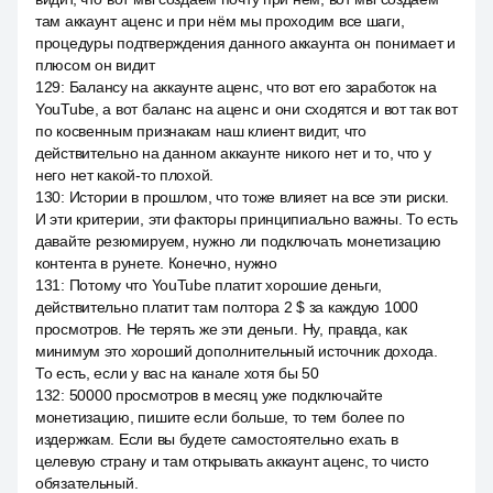
там аккаунт аценс и при нём мы проходим все шаги,
процедуры подтверждения данного аккаунта он понимает и
плюсом он видит
129
:
Балансу на аккаунте аценс, что вот его заработок на
YouTube, а вот баланс на аценс и они сходятся и вот так вот
по косвенным признакам наш клиент видит, что
действительно на данном аккаунте никого нет и то, что у
него нет какой-то плохой.
130
:
Истории в прошлом, что тоже влияет на все эти риски.
И эти критерии, эти факторы принципиально важны. То есть
давайте резюмируем, нужно ли подключать монетизацию
контента в рунете. Конечно, нужно
131
:
Потому что YouTube платит хорошие деньги,
действительно платит там полтора 2 $ за каждую 1000
просмотров. Не терять же эти деньги. Ну, правда, как
минимум это хороший дополнительный источник дохода.
То есть, если у вас на канале хотя бы 50
132
:
50000 просмотров в месяц уже подключайте
монетизацию, пишите если больше, то тем более по
издержкам. Если вы будете самостоятельно ехать в
целевую страну и там открывать аккаунт аценс, то чисто
обязательный.