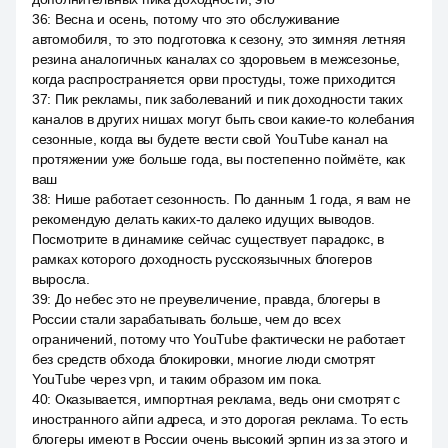
36
:
Весна и осень, потому что это обслуживание
автомобиля, то это подготовка к сезону, это зимняя летняя
резина аналогичных каналах со здоровьем в межсезонье,
когда распространяется орви простуды, тоже приходится
37
:
Пик рекламы, пик заболеваний и пик доходности таких
каналов в других нишах могут быть свои какие-то колебания
сезонные, когда вы будете вести свой YouTube канал на
протяжении уже больше года, вы постепенно поймёте, как
ваш
38
:
Нише работает сезонность. По данным 1 года, я вам не
рекомендую делать каких-то далеко идущих выводов.
Посмотрите в динамике сейчас существует парадокс, в
рамках которого доходность русскоязычных блогеров
выросла.
39
:
До небес это не преувеличение, правда, блогеры в
России стали зарабатывать больше, чем до всех
ограничений, потому что YouTube фактически не работает
без средств обхода блокировки, многие люди смотрят
YouTube через vpn, и таким образом им пока.
40
:
Оказывается, импортная реклама, ведь они смотрят с
иностранного айпи адреса, и это дорогая реклама. То есть
блогеры имеют в России очень высокий эрпин из за этого и