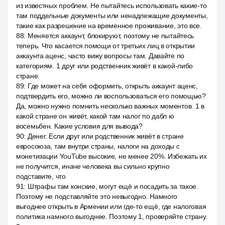
из известных проблем. Не пытайтесь использовать какие-то
там поддельные документы или ненадлежащие документы,
такие как разрешение на временное проживание, это все.
88
:
Меняется аккаунт, блокируют, поэтому не пытайтесь
теперь. Что касается помощи от третьих лиц в открытии
аккаунта аценс, часто вижу вопросы там. Давайте по
категориям. 1 друг или родственник живёт в какой-либо
стране.
89
:
Где может на себя оформить, открыть аккаунт аценс,
подтвердить его, можно ли воспользоваться его помощью?
Да, можно нужно помнить несколько важных моментов. 1 в
какой стране он живёт, какой там налог по дабл ю
восемьбен. Какие условия для вывода?
90
:
Денег. Если друг или родственник живёт в стране
евросоюза, там внутри страны, налоги на доходы с
монетизации YouTube высокие, не менее 20%. Избежать их
не получится, иначе человека вы сильно крупно
подставите, что
91
:
Штрафы там конские, могут ещё и посадить за такое.
Поэтому не подставляйте это невыгодно. Намного
выгоднее открыть в Армении или где-то ещё, где налоговая
политика намного выгоднее. Поэтому 1, проверяйте страну.