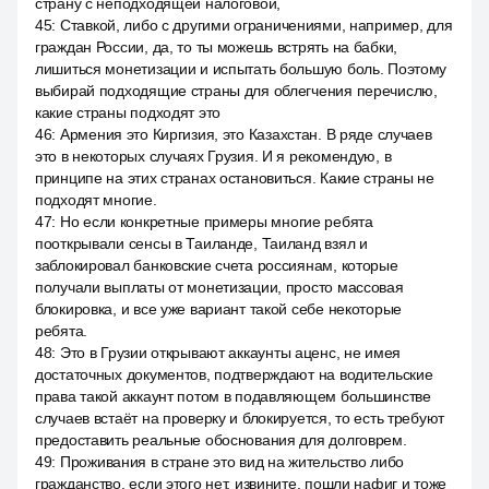
страну с неподходящей налоговой,
45
:
Ставкой, либо с другими ограничениями, например, для
граждан России, да, то ты можешь встрять на бабки,
лишиться монетизации и испытать большую боль. Поэтому
выбирай подходящие страны для облегчения перечислю,
какие страны подходят это
46
:
Армения это Киргизия, это Казахстан. В ряде случаев
это в некоторых случаях Грузия. И я рекомендую, в
принципе на этих странах остановиться. Какие страны не
подходят многие.
47
:
Но если конкретные примеры многие ребята
пооткрывали сенсы в Таиланде, Таиланд взял и
заблокировал банковские счета россиянам, которые
получали выплаты от монетизации, просто массовая
блокировка, и все уже вариант такой себе некоторые
ребята.
48
:
Это в Грузии открывают аккаунты аценс, не имея
достаточных документов, подтверждают на водительские
права такой аккаунт потом в подавляющем большинстве
случаев встаёт на проверку и блокируется, то есть требуют
предоставить реальные обоснования для долговрем.
49
:
Проживания в стране это вид на жительство либо
гражданство, если этого нет, извините, пошли нафиг и тоже