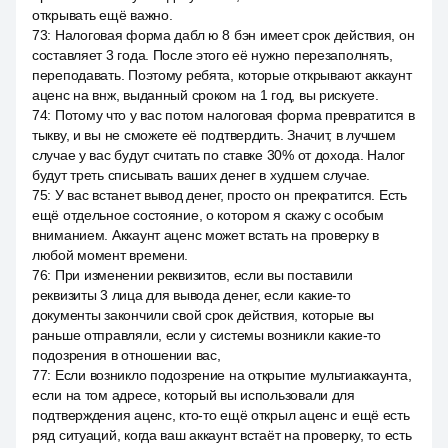
открывать ещё важно.
73
:
Налоговая форма дабл ю 8 бэн имеет срок действия, он
составляет 3 года. После этого её нужно перезаполнять,
переподавать. Поэтому ребята, которые открывают аккаунт
аценс на внж, выданный сроком на 1 год, вы рискуете.
74
:
Потому что у вас потом налоговая форма превратится в
тыкву, и вы не сможете её подтвердить. Значит, в лучшем
случае у вас будут считать по ставке 30% от дохода. Налог
будут треть списывать ваших денег в худшем случае.
75
:
У вас встанет вывод денег, просто он прекратится. Есть
ещё отдельное состояние, о котором я скажу с особым
вниманием. Аккаунт аценс может встать на проверку в
любой момент времени.
76
:
При изменении реквизитов, если вы поставили
реквизиты 3 лица для вывода денег, если какие-то
документы закончили свой срок действия, которые вы
раньше отправляли, если у системы возникли какие-то
подозрения в отношении вас,
77
:
Если возникло подозрение на открытие мультиаккаунта,
если на том адресе, который вы использовали для
подтверждения аценс, кто-то ещё открыл аценс и ещё есть
ряд ситуаций, когда ваш аккаунт встаёт на проверку, то есть