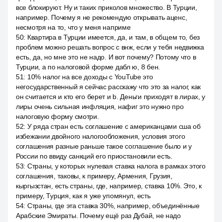
все блокируют. Ну и таких приколов множество. В Турции,
например. Почему я не рекомендую открывать аценс,
несмотря на то, что у меня наприме
50
:
Квартира в Турции имеется, да, и там, в общем то, без
проблем можно решать вопрос с внж, если у тебя недвижка
есть, да, но мне это не надо. И вот почему? Потому что в
Турции, а по налоговой форме дабл ю, 8 бен.
51
:
10% налог на все доходы с YouTube это
негосударственный я сейчас расскажу что это за налог, как
он считается и кто его берет и b. Деньги приходят в лирах, у
лиры очень сильная инфляция, нафиг это нужно про
налоговую форму смотри.
52
:
У ряда стран есть соглашение с американцами сша об
избежании двойного налогообложения, условия этого
соглашения разные раньше такое соглашение было и у
России no ввиду санкций его приостановили есть.
53
:
Страны, у которых нулевая ставка налога в рамках этого
соглашения, таковы, к примеру, Армения, Грузия,
кыргызстан, есть страны, где, например, ставка 10%. Это, к
примеру, Турция, как я уже упомянул, есть
54
:
Страны, где эта ставка 30%, например, объединённые
Арабские Эмираты. Почему ещё раз Дубай, не надо