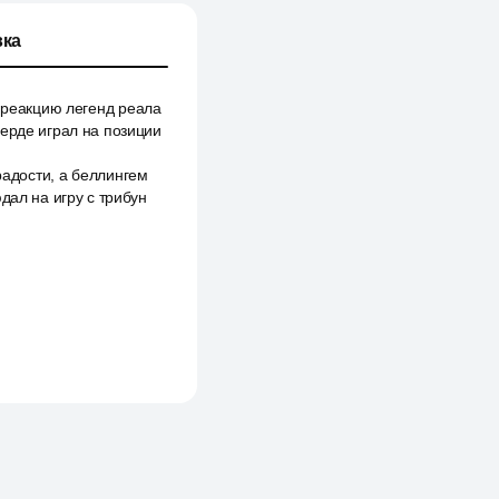
ка
а реакцию легенд реала
верде играл на позиции
радости, а беллингем
дал на игру с трибун