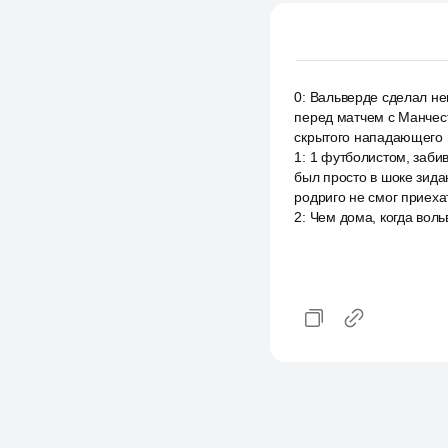
0
:
Вальверде сделал нев
перед матчем с Манчест
скрытого нападающего 
1
:
1 футболистом, забив
был просто в шоке зида
родриго не смог приеха
2
:
Чем дома, когда воль