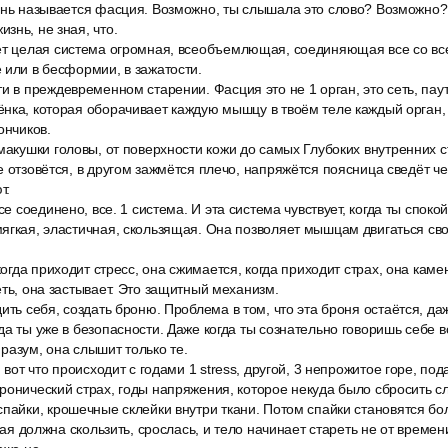
ань называется фасция. Возможно, ты слышала это слово? Возможно?
знь, не зная, что.
ет целая система огромная, всеобъемлющая, соединяющая все со все
 или в бесформии, в зажатости.
и в преждевременном старении. Фасция это не 1 орган, это сеть, пау
нка, которая оборачивает каждую мышцу в твоём теле каждый орган,
ончиков.
макушки головы, от поверхности кожи до самых Глубоких внутренних ст
е отзовётся, в другом зажмётся плечо, напряжётся поясница сведёт че
т.
се соединено, все. 1 система. И эта система чувствует, когда ты споко
ягкая, эластичная, скользящая. Она позволяет мышцам двигаться св
когда приходит стресс, она сжимается, когда приходит страх, она каме
еть, она застывает. Это защитный механизм.
ить себя, создать броню. Проблема в том, что эта броня остаётся, да
да ты уже в безопасности. Даже когда ты сознательно говоришь себе в
разум, она слышит только те.
 вот что происходит с годами 1 stress, другой, 3 непрожитое горе, по
ронический страх, годы напряжения, которое некуда было сбросить с
пайки, крошечные склейки внутри ткани. Потом спайки становятся бо
орая должна скользить, срослась, и тело начинает стареть не от времени