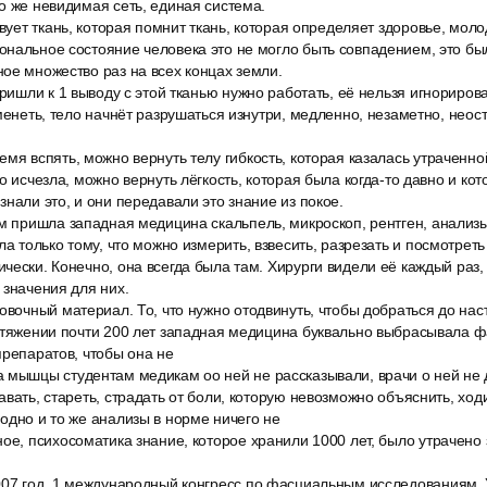
о же невидимая сеть, единая система.
твует ткань, которая помнит ткань, которая определяет здоровье, моло
нальное состояние человека это не могло быть совпадением, это бы
ое множество раз на всех концах земли.
пришли к 1 выводу с этой тканью нужно работать, её нельзя игнорирова
менеть, тело начнёт разрушаться изнутри, медленно, незаметно, неост
мя вспять, можно вернуть телу гибкость, которая казалась утраченно
о исчезла, можно вернуть лёгкость, которая была когда-то давно и ко
знали это, и они передавали это знание из покое.
ом пришла западная медицина скальпель, микроскоп, рентген, анализы
ла только тому, что можно измерить, взвесить, разрезать и посмотрет
чески. Конечно, она всегда была там. Хирурги видели её каждый раз, 
 значения для них.
овочный материал. То, что нужно отодвинуть, чтобы добраться до на
ротяжении почти 200 лет западная медицина буквально выбрасывала 
препаратов, чтобы она не
 мышцы студентам медикам оо ней не рассказывали, врачи о ней не 
авать, стареть, страдать от боли, которую невозможно объяснить, ходи
одно и то же анализы в норме ничего не
ое, психосоматика знание, которое хранили 1000 лет, было утрачено 
007 год. 1 международный конгресс по фасциальным исследованиям. 