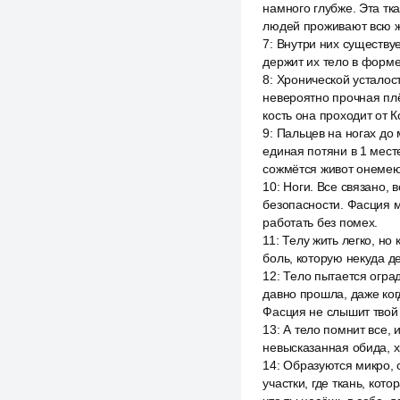
намного глубже. Эта тк
людей проживают всю жи
7
:
Внутри них существу
держит их тело в форме
8
:
Хронической усталост
невероятно прочная плё
кость она проходит от К
9
:
Пальцев на ногах до 
единая потяни в 1 мест
сожмётся живот онемею
10
:
Ноги. Все связано, в
безопасности. Фасция м
работать без помех.
11
:
Телу жить легко, но 
боль, которую некуда д
12
:
Тело пытается оград
давно прошла, даже ког
Фасция не слышит твой 
13
:
А тело помнит все, и
невысказанная обида, х
14
:
Образуются микро, с
участки, где ткань, кот