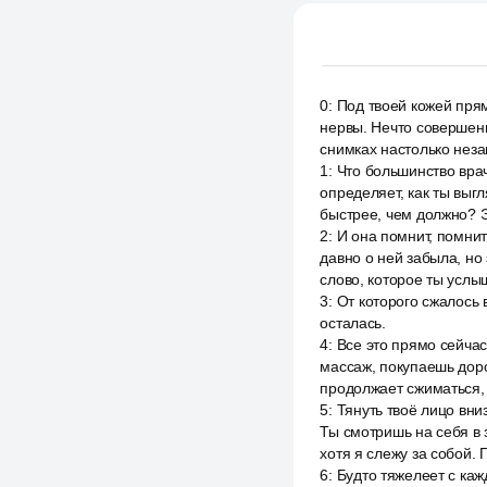
0
:
Под твоей кожей прям
нервы. Нечто совершенн
снимках настолько неза
1
:
Что большинство врач
определяет, как ты выг
быстрее, чем должно? Эт
2
:
И она помнит, помнит
давно о ней забыла, но
слово, которое ты услы
3
:
От которого сжалось 
осталась.
4
:
Все это прямо сейчас
массаж, покупаешь доро
продолжает сжиматься, 
5
:
Тянуть твоё лицо вниз
Ты смотришь на себя в
хотя я слежу за собой.
6
:
Будто тяжелеет с каж