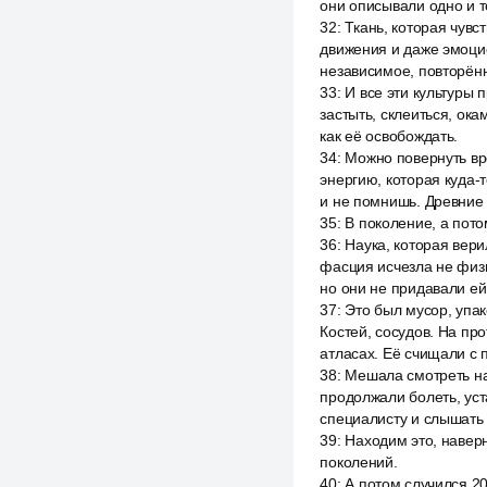
они описывали одно и т
32
:
Ткань, которая чувс
движения и даже эмоцио
независимое, повторённ
33
:
И все эти культуры 
застыть, склеиться, ока
как её освобождать.
34
:
Можно повернуть вре
энергию, которая куда-т
и не помнишь. Древние 
35
:
В поколение, а пот
36
:
Наука, которая вери
фасция исчезла не физи
но они не придавали ей
37
:
Это был мусор, упак
Костей, сосудов. На п
атласах. Её счищали с 
38
:
Мешала смотреть на
продолжали болеть, уст
специалисту и слышать 
39
:
Находим это, наверн
поколений.
40
:
А потом случился 2