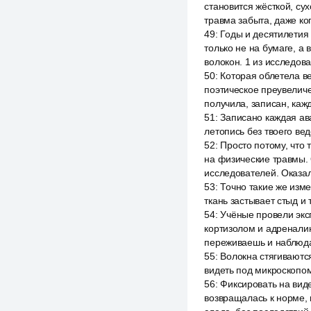
становится жёсткой, су
травма забыта, даже ко
49
:
Годы и десятилетия 
только не на бумаге, а
волокон. 1 из исследов
50
:
Которая облетела в
поэтическое преувеличен
получила, записан, каж
51
:
Записано каждая ава
летопись без твоего вед
52
:
Просто потому, что 
на физические травмы.
исследователей. Оказа
53
:
Точно такие же изме
ткань застывает стыд и 
54
:
Учёные провели экс
кортизолом и адренали
переживаешь и наблюдал
55
:
Волокна стягиваются
видеть под микроскопо
56
:
Фиксировать на вид
возвращалась к норме, 