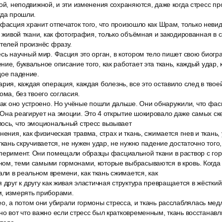
хой, неподвижной, и эти изменения сохраняются, даже когда стресс пр
гда прошли.
фасция хранит отпечаток того, что произошло как Шрам, только невид
 в живой ткани, как фотография, только объёмная и закодированная в 
ателей произнёс фразу.
есь научный мир. Фасция это орган, в котором тело пишет свою биог
ие, буквальное описание того, как работает эта ткань, каждый удар, 
дое падение.
рия, каждая операция, каждая болезнь, все это оставило след в твое
ома, без твоего согласия.
так оно устроено. Но учёные пошли дальше. Они обнаружили, что фас
 Она реагирует на эмоции. Это 4 открытие шокировало даже самых ск
лось, что эмоциональный стресс вызывает
нения, как физическая травма, страх и ткань, сжимается гнев и ткань, 
ткань скручивается, не нужен удар, не нужно падение достаточно того,
перимент. Они помещали образцы фасциальной ткани в раствор с го
ном, теми самыми гормонами, которые выбрасываются в кровь. Когда 
и в реальном времени, как ткань сжимается, как
 друг к другу как живая эластичная структура превращается в жёстки
м, измерять приборами.
ео, а потом они убирали гормоны стресса, и ткань расслаблялась мед
но вот что важно если стресс был кратковременным, ткань восстанавл