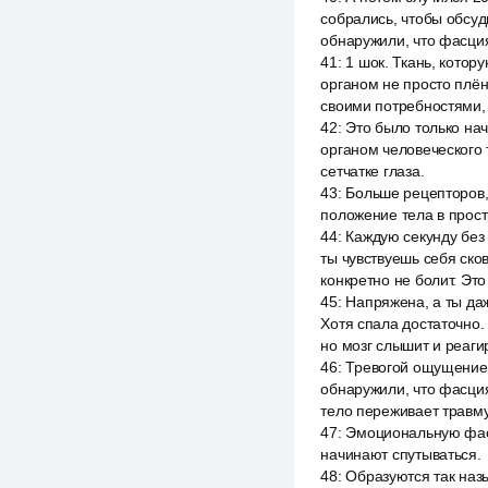
собрались, чтобы обсуди
обнаружили, что фасция
41
:
1 шок. Ткань, котор
органом не просто плё
своими потребностями, 
42
:
Это было только на
органом человеческого 
сетчатке глаза.
43
:
Больше рецепторов, 
положение тела в прост
44
:
Каждую секунду без 
ты чувствуешь себя ско
конкретно не болит. Это
45
:
Напряжена, а ты даж
Хотя спала достаточно.
но мозг слышит и реаги
46
:
Тревогой ощущением,
обнаружили, что фасция 
тело переживает травм
47
:
Эмоциональную фасц
начинают спутываться.
48
:
Образуются так назы