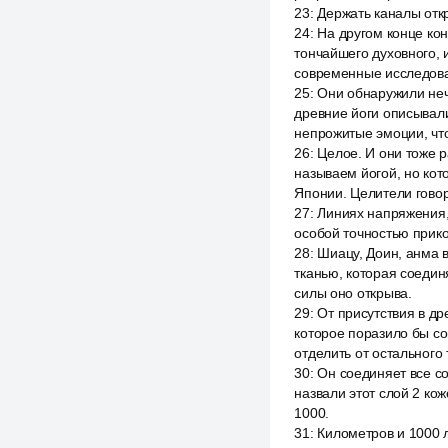
23
:
Держать каналы откр
24
:
На другом конце кон
тончайшего духовного, 
современные исследоват
25
:
Они обнаружили неч
древние йоги описывали
непрожитые эмоции, что
26
:
Целое. И они тоже 
называем йогой, но кот
Японии. Целители гово
27
:
Линиях напряжения,
особой точностью прик
28
:
Шиацу, Доин, анма в
тканью, которая соедин
силы оно открыва.
29
:
От присутствия в д
которое поразило бы со
отделить от остального
30
:
Он соединяет все со
назвали этот слой 2 ко
1000.
31
:
Километров и 1000 л