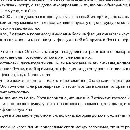
ть ткань, которую так долго игнорировали, и то, что они обнаружили,
 не мусор, это был.
ую 200 лет отодвигали в сторону как упаковочный материал, оказалас
нкой между мышцами, а живой, активной чувствующей структурой со 
своими законами, но.
чало, 2 открытие поразило учёных ещё больше фасция оказалась кр
тела ни кожа, ни глаза, ни уши фасция в ней обнаружили больше нер
чем в языке. Эта ткань чувствует все давление, растяжение, темпера
ранстве она постоянно отправляет сигналы в мозг.
остановки, даже когда ты спишь, ты не осознаешь эти сигналы, но твоё
ванной без видимой причины, это фасция, когда ощущаешь тяжесть в т
 фасция, когда 1 часть тела.
е не замечаешь этого, пока кто-то не коснётся. Это фасция, когда п
 Это тоже она. Она разговаривает с твоим мозгом на языке, который т
рует усталостью.
 что что-то не так. Хотя непонятно, что именно 3 открытие касалось
меняет свою структуру в ответ на стресс не временно, а надолго, ино
у физическую или
ия в этом месте уплотняется, волокна, которые должны скользить па
ваемые кросс линки, поперечные связи между волокнами, ткань теряе