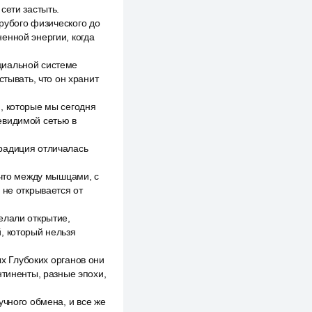
сети застыть.
грубого физического до
енной энергии, когда
циальной системе
стывать, что он хранит
, которые мы сегодня
евидимой сетью в
радиция отличалась
 что между мышцами, с
 не открывается от
елали открытие,
, который нельзя
ых Глубоких органов они
нтиненты, разные эпохи,
учного обмена, и все же