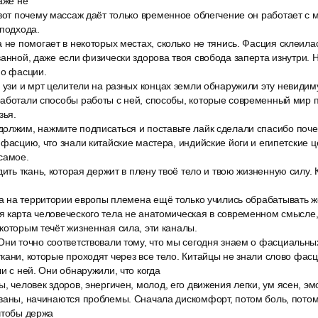
аже не
 вот почему массаж даёт только временное облегчение он работает с
 подхода.
 не помогает в некоторых местах, сколько не тянись. Фасция склеила
ванной, даже если физически здорова твоя свобода заперта изнутри. 
 о фасции.
 узи и мрт целители на разных концах земли обнаружили эту невидим
работали способы работы с ней, способы, которые современный мир 
зья.
олжим, нажмите подписаться и поставьте лайк сделали спасибо поч
 фасцию, что знали китайские мастера, индийские йоги и египетские ц
самое.
дить ткань, которая держит в плену твоё тело и твою жизненную силу.
да на территории европы племена ещё только учились обрабатывать ж
 карта человеческого тела не анатомическая в современном смысле, 
которым течёт жизненная сила, эти каналы.
Они точно соответствовали тому, что мы сегодня знаем о фасциальн
кани, которые проходят через все тело. Китайцы не знали слово фасц
и с ней. Они обнаружили, что когда
, человек здоров, энергичен, молод, его движения легки, ум ясен, эм
ваны, начинаются проблемы. Сначала дискомфорт, потом боль, потом
чтобы держа