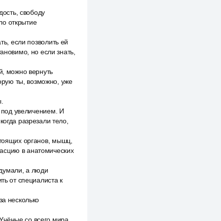
дость, свободу
ло открытие
ть, если позволить ей
ановимо, но если знать,
й, можно вернуть
торую ты, возможно, уже
.
ь под увеличением. И
когда разрезали тело,
стоящих органов, мышц,
фасцию в анатомических
думали, а люди
ть от специалиста к
за несколько
Учёные со всего мира