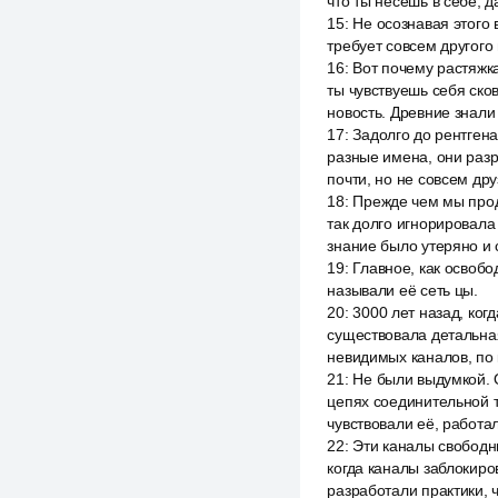
что ты несёшь в себе, д
15
:
Не осознавая этого
требует совсем другого
16
:
Вот почему растяжка
ты чувствуешь себя ско
новость. Древние знали
17
:
Задолго до рентгена
разные имена, они раз
почти, но не совсем дру
18
:
Прежде чем мы прод
так долго игнорировала
знание было утеряно и 
19
:
Главное, как освобо
называли её сеть цы.
20
:
3000 лет назад, ког
существовала детальная
невидимых каналов, по 
21
:
Не были выдумкой. 
цепях соединительной т
чувствовали её, работал
22
:
Эти каналы свободны
когда каналы заблокиро
разработали практики, 