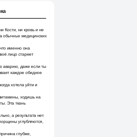
ка
и Кости, ни кровь и не
 на обычных медицинских
 что именно она
твоё лицо стареет
ую аварию, даже если ты
сывает каждое обидное
когда хотела уйти и
 витамины, ходишь на
ты. Эта ткань
ьно, а результата нет.
 морщины углубляются,
 причина глубже,