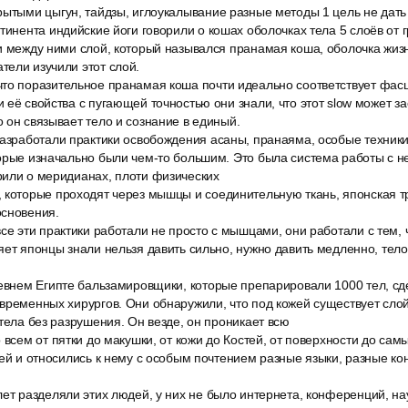
ытыми цыгун, тайдзы, иглоукалывание разные методы 1 цель не дать 
тинента индийские йоги говорили о кошах оболочках тела 5 слоёв от 
и между ними слой, который назывался пранамая коша, оболочка жизн
ели изучили этот слой.
то поразительное пранамая коша почти идеально соответствует фас
 её свойства с пугающей точностью они знали, что этот slow может за
 он связывает тело и сознание в единый.
разработали практики освобождения асаны, пранаяма, особые техники
орые изначально были чем-то большим. Это была система работы с н
рили о меридианах, плоти физических
 которые проходят через мышцы и соединительную ткань, японская т
основения.
се эти практики работали не просто с мышцами, они работали с тем,
яет японцы знали нельзя давить сильно, нужно давить медленно, тело
ревнем Египте бальзамировщики, которые препарировали 1000 тел, сд
временных хирургов. Они обнаружили, что под кожей существует слой
 тела без разрушения. Он везде, он проникает всю
 всем от пятки до макушки, от кожи до Костей, от поверхности до сам
жей и относились к нему с особым почтением разные языки, разные ко
ет разделяли этих людей, у них не было интернета, конференций, на