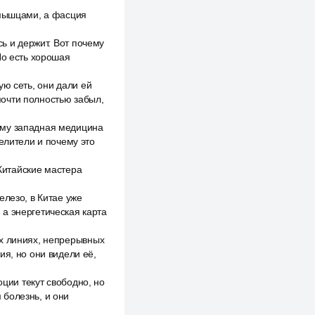
 мышцами, а фасция
сь и держит. Вот почему
Но есть хорошая
ую сеть, они дали ей
почти полностью забыл,
ему западная медицина
елители и почему это
 Китайские мастера
елезо, в Китае уже
а энергетическая карта
ых линиях, непрерывных
ия, но они видели её,
оции текут свободно, но
 болезнь, и они