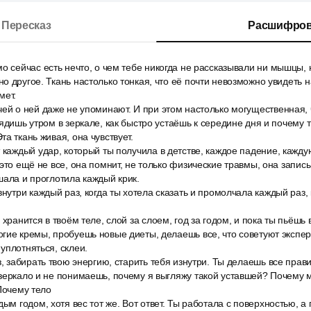
Пересказ
Расшифров
о сейчас есть нечто, о чем тебе никогда не рассказывали ни мышцы, н
о другое. Ткань настолько тонкая, что её почти невозможно увидеть
мет.
ей о ней даже не упоминают. И при этом настолько могущественная,
лядишь утром в зеркале, как быстро устаёшь к середине дня и почему 
а ткань живая, она чувствует.
 каждый удар, который ты получила в детстве, каждое падение, кажд
 это ещё не все, она помнит, не только физические травмы, она запи
шала и проглотила каждый крик.
внутри каждый раз, когда ты хотела сказать и промолчала каждый раз, 
 хранится в твоём теле, слой за слоем, год за годом, и пока ты пьёшь
гие кремы, пробуешь новые диеты, делаешь все, что советуют экспер
уплотняться, склеи.
, забирать твою энергию, старить тебя изнутри. Ты делаешь все правил
 зеркало и не понимаешь, почему я выгляжу такой уставшей? Почему
 Почему тело
дым годом, хотя вес тот же. Вот ответ. Ты работала с поверхностью, а