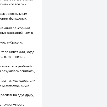
 изменило все они
ь самостоятельным
своими функциями,
упнейшим сенсорным
вных окончаний, чем в
туру, вибрацию,
 тело живёт ими, когда
еле, хотя ничего
росыпаешься разбитой.
ы разучилась понимать,
 памяти, исследователи
гда навсегда, когда
раллельно друг другу,
т, эластичность