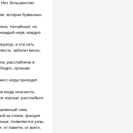
 Нет, большинство
м, которая буквально
тина, тончайшая, но
 каждый нерв, каждую
руктур, и эта сеть
люсть, заболит висок,
йна, расслаблена в
ободно, органам
неет, когда приходит
же когда опасность
се хорошо, расслабься.
давленный гнев,
лой за слоем, фасция.
льше, появляются узлы,
, от памяти, от всего,