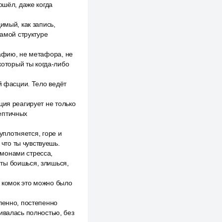
ошёл, даже когда
имый, как запись,
самой структуре
рафию, не метафора, не
который ты когда-либо
й фасции. Тело ведёт
ция реагирует не только
ептичных
уплотняется, горе и
 что ты чувствуешь.
рмонами стресса,
ты боишься, злишься,
й комок это можно было
ленно, постепенно
ивалась полностью, без