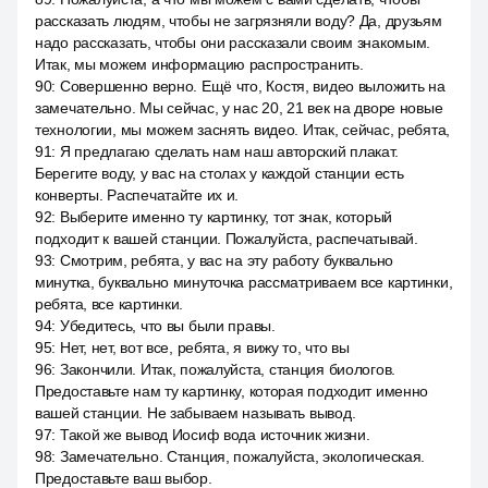
рассказать людям, чтобы не загрязняли воду? Да, друзьям
надо рассказать, чтобы они рассказали своим знакомым.
Итак, мы можем информацию распространить.
90
:
Совершенно верно. Ещё что, Костя, видео выложить на
замечательно. Мы сейчас, у нас 20, 21 век на дворе новые
технологии, мы можем заснять видео. Итак, сейчас, ребята,
91
:
Я предлагаю сделать нам наш авторский плакат.
Берегите воду, у вас на столах у каждой станции есть
конверты. Распечатайте их и.
92
:
Выберите именно ту картинку, тот знак, который
подходит к вашей станции. Пожалуйста, распечатывай.
93
:
Смотрим, ребята, у вас на эту работу буквально
минутка, буквально минуточка рассматриваем все картинки,
ребята, все картинки.
94
:
Убедитесь, что вы были правы.
95
:
Нет, нет, вот все, ребята, я вижу то, что вы
96
:
Закончили. Итак, пожалуйста, станция биологов.
Предоставьте нам ту картинку, которая подходит именно
вашей станции. Не забываем называть вывод.
97
:
Такой же вывод Иосиф вода источник жизни.
98
:
Замечательно. Станция, пожалуйста, экологическая.
Предоставьте ваш выбор.