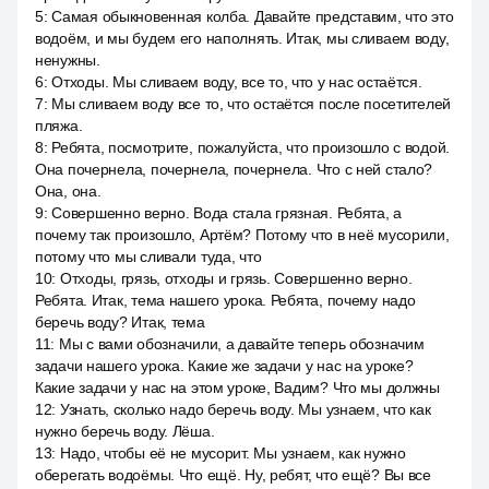
5
:
Самая обыкновенная колба. Давайте представим, что это
водоём, и мы будем его наполнять. Итак, мы сливаем воду,
ненужны.
6
:
Отходы. Мы сливаем воду, все то, что у нас остаётся.
7
:
Мы сливаем воду все то, что остаётся после посетителей
пляжа.
8
:
Ребята, посмотрите, пожалуйста, что произошло с водой.
Она почернела, почернела, почернела. Что с ней стало?
Она, она.
9
:
Совершенно верно. Вода стала грязная. Ребята, а
почему так произошло, Артём? Потому что в неё мусорили,
потому что мы сливали туда, что
10
:
Отходы, грязь, отходы и грязь. Совершенно верно.
Ребята. Итак, тема нашего урока. Ребята, почему надо
беречь воду? Итак, тема
11
:
Мы с вами обозначили, а давайте теперь обозначим
задачи нашего урока. Какие же задачи у нас на уроке?
Какие задачи у нас на этом уроке, Вадим? Что мы должны
12
:
Узнать, сколько надо беречь воду. Мы узнаем, что как
нужно беречь воду. Лёша.
13
:
Надо, чтобы её не мусорит. Мы узнаем, как нужно
оберегать водоёмы. Что ещё. Ну, ребят, что ещё? Вы все