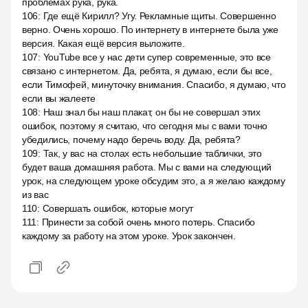
проблемах рука, рука.
106
:
Где ещё Кирилл? Угу. Рекламные щиты. Совершенно
верно. Очень хорошо. По интернету в интернете была уже
версия. Какая ещё версия выложите.
107
:
YouTube все у нас дети супер современные, это все
связано с интернетом. Да, ребята, я думаю, если бы все,
если Тимофей, минуточку внимания. Спасибо, я думаю, что
если вы жалеете
108
:
Наш знал бы наш плакат, он бы не совершал этих
ошибок, поэтому я считаю, что сегодня мы с вами точно
убедились, почему надо беречь воду. Да, ребята?
109
:
Так, у вас на столах есть небольшие таблички, это
будет ваша домашняя работа. Мы с вами на следующий
урок, на следующем уроке обсудим это, а я желаю каждому
из вас
110
:
Совершать ошибок, которые могут
111
:
Принести за собой очень много потерь. Спасибо
каждому за работу на этом уроке. Урок закончен.