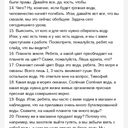
были правы. Давайте все, да, кость, чтобы
14
:
Чего? Ну, конечно, если будет грязная вода,
человечество начнёт погибать. Итак, давайте вот все, что вы
сказали, мы это сейчас обобщим. Задача сего
сегодняшнего урока.
15
:
Выяснить, от кого и для чего нужно оберегать воду.
Итак, у нас есть тема и у нас есть задача, и мы с вами
приступаем к работе. Посмотрите, пожалуйста, ребят, на
слайд, что вы видите?
16
:
Планета земля. Ребята, а какой цвет преобладает на
планете на цвет? Скажи, пожалуйста, Лёша курила, что?
17
:
Означает синий цвет. Вода это вода, ребята. Это моря и
океаны. Всего лишь 1, 3 часть занимает суши. Все
остальное вода. Но ответьте мне на вопрос, Тимофей.
18
:
Какая вода в морях океанах, Солёная Солёная вода, а
какая вода нужна для жизни живых организмов пресная
пресная вода совершенно верно.
19
:
Вода. Итак, ребята, мы часто с вами ходим в магазин и
наблюдаем, что на прилавках очень много бутилированной
воды. Скажите, на нашей планете так много воды?
20
:
Почему же в магазине продают воду? Потому что,
например, мы захотели выйти гулять, а мы забыли взять с
собой воды, а нам же надо откуда-то брать воду. Мы