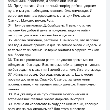
время мини проектами, и сейчас они нам их
33
:
Предоставить. Итак, полный вперёд, ребята, держим
путь, и мы уже наблюдаем станцию биологическую. И
встречает нас наш руководитель станции Кочешкова
Самира Максим, пожалуйста.
34
:
Полное внимание. Добрый день. Я выяснила, что
человек без добрый день, я получила задание найти
информацию о том, сколько без воды мож.
35
:
Человек животное, растение. Я выяснила, что человек
без воды может прожить 3 дня, животное около 2 недель. И
то только те животные, которые обитают в африке, так как
они более при
36
:
Также с растениями растение долгое время может
обходиться без воды. Все, которые обита, растут в пустыне,
но без воды не может ни 1 живой организм. Из этого вывод.
37
:
Жизнь на земле без воды невозможна. Цель моего
проекта достигнута. Спасибо Самира, за такое мини
исследование, и мы продвигаемся дальше. Наше судно
плывёт.
38
:
Мы уже видим на пути станция экологическая и
встречает нас главный эколог Жаркова Виктория.
39
:
Можно ли использовать воду для живых? Ой, солёную
воду для живых организмов? Для этого я провела