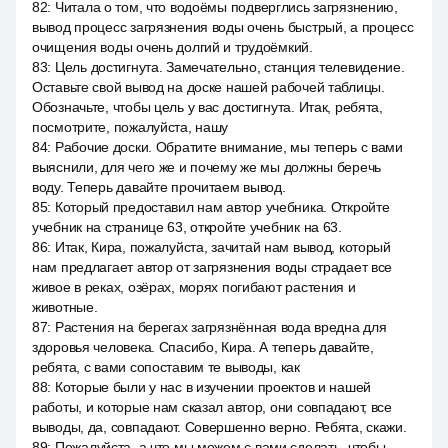
82
:
Читала о том, что водоёмы подверглись загрязнению,
вывод процесс загрязнения воды очень быстрый, а процесс
очищения воды очень долгий и трудоёмкий.
83
:
Цель достигнута. Замечательно, станция телевидение.
Оставьте свой вывод на доске нашей рабочей таблицы.
Обозначьте, чтобы цель у вас достигнута. Итак, ребята,
посмотрите, пожалуйста, нашу
84
:
Рабочие доски. Обратите внимание, мы теперь с вами
выяснили, для чего же и почему же мы должны беречь
воду. Теперь давайте прочитаем вывод.
85
:
Который предоставил нам автор учебника. Откройте
учебник на странице 63, откройте учебник на 63.
86
:
Итак, Кира, пожалуйста, зачитай нам вывод, который
нам предлагает автор от загрязнения воды страдает все
живое в реках, озёрах, морях погибают растения и
животные.
87
:
Растения на берегах загрязнённая вода вредна для
здоровья человека. Спасибо, Кира. А теперь давайте,
ребята, с вами сопоставим те выводы, как
88
:
Которые были у нас в изучении проектов и нашей
работы, и которые нам сказал автор, они совпадают, все
выводы, да, совпадают. Совершенно верно. Ребята, скажи.
89
:
Пожалуйста, а что мы можем с вами сделать, чтобы