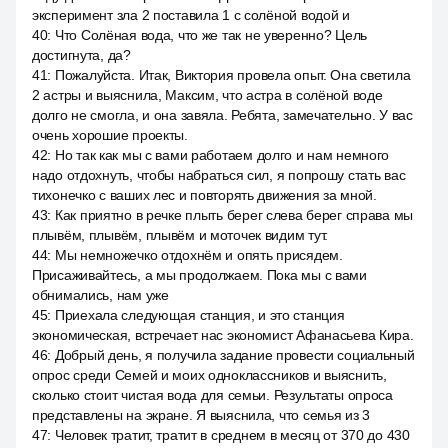
эксперимент зла 2 поставила 1 с солёной водой и
40
:
Что Солёная вода, что же так не уверенно? Цель
достигнута, да?
41
:
Пожалуйста. Итак, Виктория провела опыт. Она светила
2 астры и выяснила, Максим, что астра в солёной воде
долго не смогла, и она завяла. Ребята, замечательно. У вас
очень хорошие проекты.
42
:
Но так как мы с вами работаем долго и нам немного
надо отдохнуть, чтобы набраться сил, я попрошу стать вас
тихонечко с ваших лес и повторять движения за мной.
43
:
Как приятно в речке плыть берег слева берег справа мы
плывём, плывём, плывём и моточек видим тут.
44
:
Мы немножечко отдохнём и опять присядем.
Присаживайтесь, а мы продолжаем. Пока мы с вами
обнимались, нам уже
45
:
Приехала следующая станция, и это станция
экономическая, встречает нас экономист Афанасьева Кира.
46
:
Добрый день, я получила задание провести социальный
опрос среди Семей и моих одноклассников и выяснить,
сколько стоит чистая вода для семьи. Результаты опроса
представлены на экране. Я выяснила, что семья из 3
47
:
Человек тратит, тратит в среднем в месяц от 370 до 430