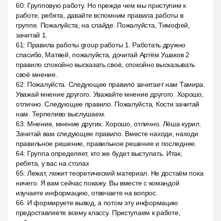
60
:
Групповую работу. Но прежде чем мы приступим к
работе, ребята, давайте вспомним правила работы в
группе. Пожалуйста, на слайде. Пожалуйста, Тимофей,
зачитай 1.
61
:
Правила работы group работы 1. Работать дружно
спасибо, Матвей, пожалуйста, дочитай Артём Ушаков 2
правило спокойно высказать своё, спокойно высказывать
своё мнение.
62
:
Пожалуйста. Следующее правило зачитает нам Тамира.
Уважай мнение другого. Уважайте мнение другого. Хорошо,
отлично. Следующее правило. Пожалуйста, Кости зачитай
нам. Терпеливо выслушаем.
63
:
Мнение, мнение других. Хорошо, отлично. Лёша курил.
Зачитай вам следующее правило. Вместе находи, находи
правильное решение, правильное решение и последнее.
64
:
Группа определяет, кто же будет выступать. Итак,
ребята, у вас на столах
65
:
Лежат, лежит теоретический материал. Не достаём пока
ничего. Я вам сейчас покажу. Вы вместе с командой
изучаете информацию, отвечаете на вопрос.
66
:
И формируете вывод, а потом эту информацию
предоставляете всему классу. Приступаем к работе,