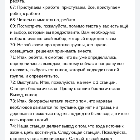
ребята.
67
:
Приступаем к работе, приступаем. Все, приступаем
ребят, к работе.
68
:
Читаем внимательно, ребята.
69
:
Посмотрите, пожалуйста, помимо текста у вас есть ещё
и выбор, который вы предоставите. Вам необходимо
выбрать именно свой выбор, который подходит к вам.
70
:
Не забываем про правила группы, что нужно
совещаться, решения принимать вместе.
71
:
Итак, ребята, я смотрю, что вы уже определились,
определились с выводом, поэтому сейчас я попрошу все
отложить, выбрать тот вывод, который подходит вашей
группе, и определить то,
72
:
Выступать. Итак, пожалуйста, начнём с 1 станции.
Станция биологическая. Прошу станция биологическая.
Вывод, вывод
73
:
Итак, биографы читали текст о том, что караван
верблюдов двигается по пустыне, где нет ни травы, ни
деревьев и несколько недель подряд не было воды, в итоге
весь караван погиб.
74
:
Наша станция делает вывод о том, что вода источник
жизни, цель достигнута. Следующая станция. Пожалуйста,
станция у нас экологическая. Сделайте свой вывод,