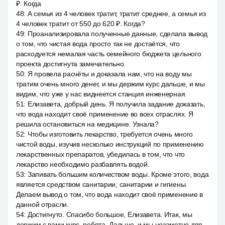
₽. Когда
48
:
А семья из 4 человек тратит, тратит среднее, а семья из
4 человек тратит от 550 до 620 ₽. Когда?
49
:
Проанализировала полученные данные, сделала вывод
о том, что чистая вода просто так не достаётся, что
расходуется немалая часть семейного бюджета цельного
проекта достигнута замечательно.
50
:
Я провела расчёты и доказала нам, что на воду мы
тратим очень много денег, и мы держим курс дальше, и мы
видим, что уже у нас виднеется станция инженерная.
51
:
Елизавета, добрый день. Я получила задание доказать,
что вода находит своё применение во всех отраслях. Я
решила остановиться на медицине. Узнала?
52
:
Чтобы изготовить лекарство, требуется очень много
чистой воды, изучив несколько инструкций по применению
лекарственных препаратов, убедилась в том, что что
лекарство необходимо разбавлять водой.
53
:
Запивать большим количеством воды. Кроме этого, вода
является средством санитарии, санитарии и гигиены.
Делаем вывод о том, что вода находит своё применение в
данной отрасли.
54
:
Достигнуто. Спасибо большое, Елизавета. Итак, мы
держим с вами курс, ребята. Дальше, и мы незаметно для