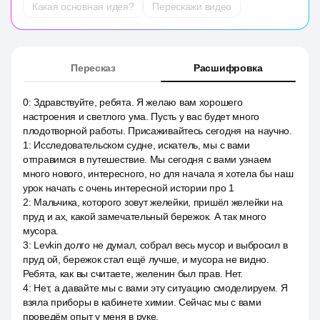
Какая основная идея?
Перескажи видео
Пересказ
Расшифровка
0
:
Здравствуйте, ребята. Я желаю вам хорошего
настроения и светлого ума. Пусть у вас будет много
плодотворной работы. Присаживайтесь сегодня на научно.
1
:
Исследовательском судне, искатель, мы с вами
отправимся в путешествие. Мы сегодня с вами узнаем
много нового, интересного, но для начала я хотела бы наш
урок начать с очень интересной истории про 1
2
:
Мальчика, которого зовут желейки, пришёл желейки на
пруд и ах, какой замечательный бережок. А так много
мусора.
3
:
Levkin долго не думал, собрал весь мусор и выбросил в
пруд ой, бережок стал ещё лучше, и мусора не видно.
Ребята, как вы считаете, желенин был прав. Нет.
4
:
Нет, а давайте мы с вами эту ситуацию смоделируем. Я
взяла приборы в кабинете химии. Сейчас мы с вами
проведём опыт у меня в руке.