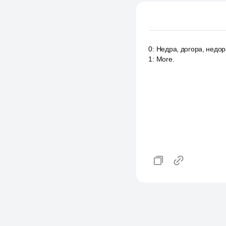
0
:
Недра, догора, недор
1
:
More.