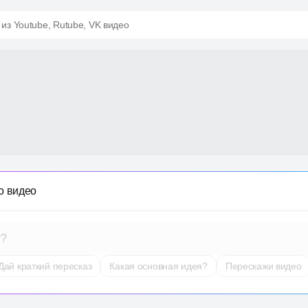
 из Youtube, Rutube, VK видео
о видео
т?
Дай краткий пересказ
Какая основная идея?
Перескажи видео