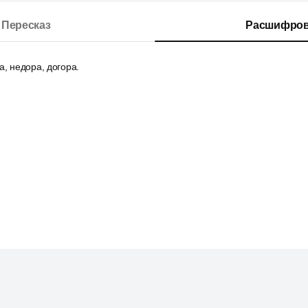
Пересказ
Расшифров
а, недора, догора.