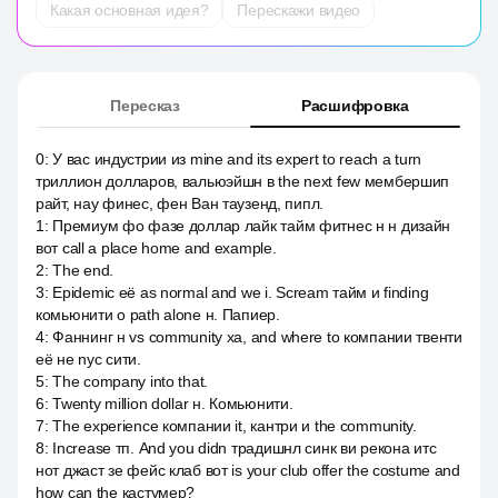
Какая основная идея?
Перескажи видео
Пересказ
Расшифровка
0
:
У вас индустрии из mine and its expert to reach a turn
триллион долларов, вальюэйшн в the next few мембершип
райт, нау финес, фен Ван таузенд, пипл.
1
:
Премиум фо фазе доллар лайк тайм фитнес н н дизайн
вот call a place home and example.
2
:
The end.
3
:
Epidemic её as normal and we i. Scream тайм и finding
комьюнити о path alone н. Папиер.
4
:
Фаннинг н vs community ха, and where to компании твенти
её не nyc сити.
5
:
The company into that.
6
:
Twenty million dollar н. Комьюнити.
7
:
The experience компании it, кантри и the community.
8
:
Increase тп. And you didn традишнл синк ви рекона итс
нот джаст зе фейс клаб вот is your club offer the costume and
how can the кастумер?