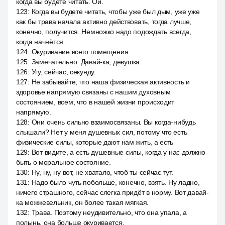
когда вы будете читать. Ой.
123
:
Когда вы будете читать, чтобы уже был дым, уже уже
как бы трава начала активно действовать, тогда лучше,
конечно, получится. Немножко надо подождать всегда,
когда начнётся.
124
:
Окуривание всего помещения.
125
:
Замечательно. Давай-ка, девушка.
126
:
Угу, сейчас, секунду.
127
:
Не забывайте, что наша физическая активность и
здоровье напрямую связаны с нашим духовным
состоянием, всем, что в нашей жизни происходит
напрямую.
128
:
Они очень сильно взаимосвязаны. Вы когда-нибудь
слышали? Нет у меня душевных сил, потому что есть
физические силы, которые дают нам жить, а есть
129
:
Вот видите, а есть душевные силы, когда у нас должно
быть о моральное состояние.
130
:
Ну, ну, ну вот, не хватало, чтоб ты сейчас тут.
131
:
Надо было чуть побольше, конечно, взять. Ну ладно,
ничего страшного, сейчас слегка придёт в норму. Вот давай-
ка можжевельник, он более такая мягкая.
132
:
Трава. Поэтому неудивительно, что она упала, а
полынь, она больше окуривается.