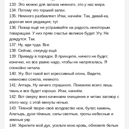
133
:
Это можно для запаха немного, это у нас мира.
134
:
Потому что горький запах.
135
:
Немного разбавляет. Итак, начнём. Так, давай-ка,
дорогая моя редакция, тут.
136
:
Пожар ещё не устраивайте на радость некоторым
товарищам. У них прям счастье великое будет. Угу. Не
дождутся. Так.
137
:
Ну, иди туда. Все.
138
:
Сейчас, секунду ещё.
139
:
Приведу в порядок. В принципе, ничего не будет,
конечно, но все равно надо, чтобы не напрягалась. Я
спокойно читала.
140
:
Угу. Вот такой вот агрессивный огонь. Видите,
немножко сожгла, немного.
141
:
Алтарь. Ну ничего страшного. Поменяю всего лишь
ткань и все будет хорошо. Итак, начнём.
142
:
Вот сверху вниз начинаем очищение и читаю заговор с
этого часу, с этой минуты ночью.
143
:
Тёмной творю своё колдовство нож, булат, камень,
Алатырь, духи тёмные, силы светлые, тропы небесные и
земные укр.
144
:
Укрепите мой дух, усильте мою кровь, обновите белые