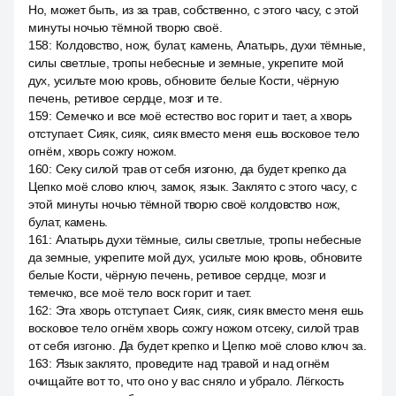
Но, может быть, из за трав, собственно, с этого часу, с этой
минуты ночью тёмной творю своё.
158
:
Колдовство, нож, булат, камень, Алатырь, духи тёмные,
силы светлые, тропы небесные и земные, укрепите мой
дух, усильте мою кровь, обновите белые Кости, чёрную
печень, ретивое сердце, мозг и те.
159
:
Семечко и все моё естество вос горит и тает, а хворь
отступает. Сияк, сияк, сияк вместо меня ешь восковое тело
огнём, хворь сожгу ножом.
160
:
Секу силой трав от себя изгоню, да будет крепко да
Цепко моё слово ключ, замок, язык. Заклято с этого часу, с
этой минуты ночью тёмной творю своё колдовство нож,
булат, камень.
161
:
Алатырь духи тёмные, силы светлые, тропы небесные
да земные, укрепите мой дух, усильте мою кровь, обновите
белые Кости, чёрную печень, ретивое сердце, мозг и
темечко, все моё тело воск горит и тает.
162
:
Эта хворь отступает. Сияк, сияк, сияк вместо меня ешь
восковое тело огнём хворь сожгу ножом отсеку, силой трав
от себя изгоню. Да будет крепко и Цепко моё слово ключ за.
163
:
Язык заклято, проведите над травой и над огнём
очищайте вот то, что оно у вас сняло и убрало. Лёгкость