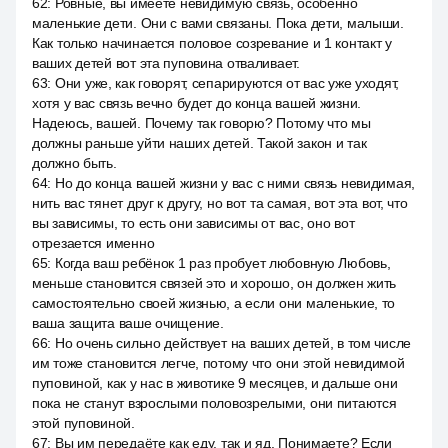
62
:
Ровные, вы имеете невидимую связь, особенно
маленькие дети. Они с вами связаны. Пока дети, малыши.
Как только начинается половое созревание и 1 контакт у
ваших детей вот эта пуповина отваливает.
63
:
Они уже, как говорят, сепарируются от вас уже уходят,
хотя у вас связь вечно будет до конца вашей жизни.
Надеюсь, вашей. Почему так говорю? Потому что мы
должны раньше уйти наших детей. Такой закон и так
должно быть.
64
:
Но до конца вашей жизни у вас с ними связь невидимая,
нить вас тянет друг к другу, но вот та самая, вот эта вот, что
вы зависимы, то есть они зависимы от вас, оно вот
отрезается именно
65
:
Когда ваш ребёнок 1 раз пробует любовную Любовь,
меньше становится связей это и хорошо, он должен жить
самостоятельно своей жизнью, а если они маленькие, то
ваша защита ваше очищение.
66
:
Но очень сильно действует на ваших детей, в том числе
им тоже становится легче, потому что они этой невидимой
пуповиной, как у нас в животике 9 месяцев, и дальше они
пока не станут взрослыми половозрелыми, они питаются
этой пуповиной.
67
:
Вы им передаёте как еду, так и яд. Понимаете? Если