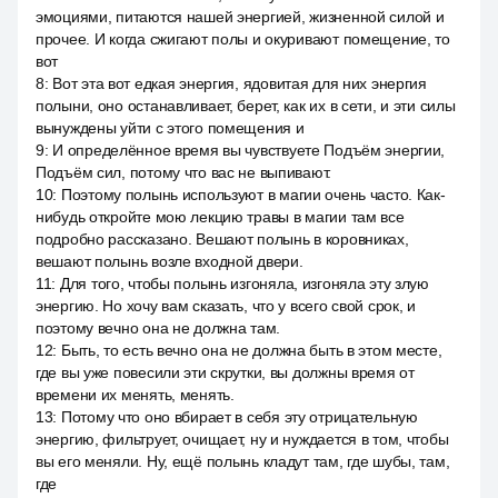
эмоциями, питаются нашей энергией, жизненной силой и
прочее. И когда сжигают полы и окуривают помещение, то
вот
8
:
Вот эта вот едкая энергия, ядовитая для них энергия
полыни, оно останавливает, берет, как их в сети, и эти силы
вынуждены уйти с этого помещения и
9
:
И определённое время вы чувствуете Подъём энергии,
Подъём сил, потому что вас не выпивают.
10
:
Поэтому полынь используют в магии очень часто. Как-
нибудь откройте мою лекцию травы в магии там все
подробно рассказано. Вешают полынь в коровниках,
вешают полынь возле входной двери.
11
:
Для того, чтобы полынь изгоняла, изгоняла эту злую
энергию. Но хочу вам сказать, что у всего свой срок, и
поэтому вечно она не должна там.
12
:
Быть, то есть вечно она не должна быть в этом месте,
где вы уже повесили эти скрутки, вы должны время от
времени их менять, менять.
13
:
Потому что оно вбирает в себя эту отрицательную
энергию, фильтрует, очищает, ну и нуждается в том, чтобы
вы его меняли. Ну, ещё полынь кладут там, где шубы, там,
где