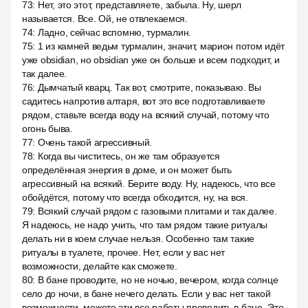
73
:
Нет, это этот, представляете, забыла. Ну, шерл
называется. Все. Ой, не отвлекаемся.
74
:
Ладно, сейчас вспомню, турмалин.
75
:
1 из камней ведьм турмалин, значит, марион потом идёт
уже obsidian, но obsidian уже он больше и всем подходит, и
так далее.
76
:
Дымчатый кварц. Так вот, смотрите, показываю. Вы
садитесь напротив алтаря, вот это все подготавливаете
рядом, ставьте всегда воду на всякий случай, потому что
огонь быва.
77
:
Очень такой агрессивный.
78
:
Когда вы чиститесь, он же там образуется
определённая энергия в доме, и он может быть
агрессивный на всякий. Берите воду. Ну, надеюсь, что все
обойдётся, потому что всегда обходится, ну, на вся.
79
:
Всякий случай рядом с газовыми плитами и так далее.
Я надеюсь, не надо учить, что там рядом такие ритуалы
делать ни в коем случае нельзя. Особенно там такие
ритуалы в туалете, прочее. Нет, если у вас нет
возможности, делайте как сможете.
80
:
В бане проводите, но не ночью, вечером, когда солнце
село до ночи, в бане нечего делать. Если у вас нет такой
возможности, можете эти все работы проводить в бане. Это