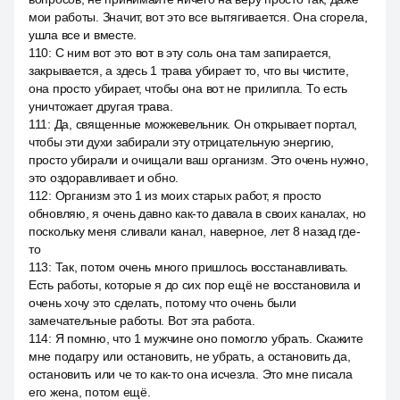
мои работы. Значит, вот это все вытягивается. Она сгорела,
ушла все и вместе.
110
:
С ним вот это вот в эту соль она там запирается,
закрывается, а здесь 1 трава убирает то, что вы чистите,
она просто убирает, чтобы она вот не прилипла. То есть
уничтожает другая трава.
111
:
Да, священные можжевельник. Он открывает портал,
чтобы эти духи забирали эту отрицательную энергию,
просто убирали и очищали ваш организм. Это очень нужно,
это оздоравливает и обно.
112
:
Организм это 1 из моих старых работ, я просто
обновляю, я очень давно как-то давала в своих каналах, но
поскольку меня сливали канал, наверное, лет 8 назад где-
то
113
:
Так, потом очень много пришлось восстанавливать.
Есть работы, которые я до сих пор ещё не восстановила и
очень хочу это сделать, потому что очень были
замечательные работы. Вот эта работа.
114
:
Я помню, что 1 мужчине оно помогло убрать. Скажите
мне подагру или остановить, не убрать, а остановить да,
остановить или че то как-то она исчезла. Это мне писала
его жена, потом ещё.