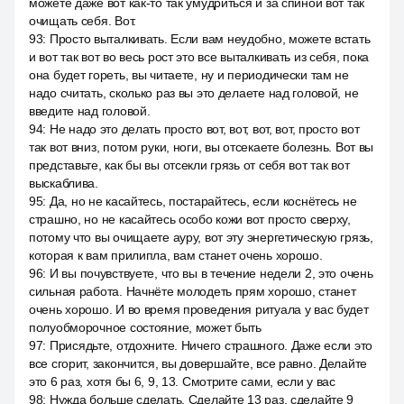
можете даже вот как-то так умудриться и за спиной вот так
очищать себя. Вот.
93
:
Просто выталкивать. Если вам неудобно, можете встать
и вот так вот во весь рост это все выталкивать из себя, пока
она будет гореть, вы читаете, ну и периодически там не
надо считать, сколько раз вы это делаете над головой, не
введите над головой.
94
:
Не надо это делать просто вот, вот, вот, вот, просто вот
так вот вниз, потом руки, ноги, вы отсекаете болезнь. Вот вы
представьте, как бы вы отсекли грязь от себя вот так вот
выскаблива.
95
:
Да, но не касайтесь, постарайтесь, если коснётесь не
страшно, но не касайтесь особо кожи вот просто сверху,
потому что вы очищаете ауру, вот эту энергетическую грязь,
которая к вам прилипла, вам станет очень хорошо.
96
:
И вы почувствуете, что вы в течение недели 2, это очень
сильная работа. Начнёте молодеть прям хорошо, станет
очень хорошо. И во время проведения ритуала у вас будет
полуобморочное состояние, может быть
97
:
Присядьте, отдохните. Ничего страшного. Даже если это
все сгорит, закончится, вы довершайте, все равно. Делайте
это 6 раз, хотя бы 6, 9, 13. Смотрите сами, если у вас
98
:
Нужда больше сделать. Сделайте 13 раз, сделайте 9