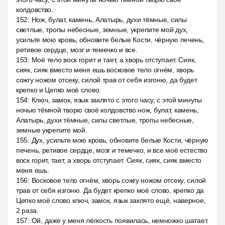
колдовство.
152
:
Нож, булат, камень, Алатырь, духи тёмные, силы
светлые, тропы небесные, земные, укрепите мой дух,
усильте мою кровь, обновите белые Кости, чёрную печень,
ретивое сердце, мозг и темечко и все.
153
:
Моё тело воск горит и тает, а хворь отступает. Сияк,
сияк, сияк вместо меня ешь восковое тело огнём, хворь
сожгу ножом отсеку, силой трав от себя изгоню, да будет
крепко и Цепко моё слово.
154
:
Ключ, замок, язык заклято с этого часу, с этой минуты
ночью тёмной творю своё колдовство нож, булат, камень,
Алатырь, духи тёмные, силы светлые, тропы небесные,
земные укрепите мой.
155
:
Дух, усильте мою кровь, обновите белые Кости, чёрную
печень, ретивое сердце, мозг и темечко, и все моё естество
воск горит, тает, а хворь отступает. Сияк, сияк, сияк вместо
меня ешь.
156
:
Восковое тело огнём, хворь сожгу ножом отсеку, силой
трав от себя изгоню. Да будет крепко моё слово, крепко да
Цепко моё слово ключ, замок, язык заклято ещё, наверное,
2 раза.
157
:
Ой, даже у меня лёгкость появилась, немножко шатает.