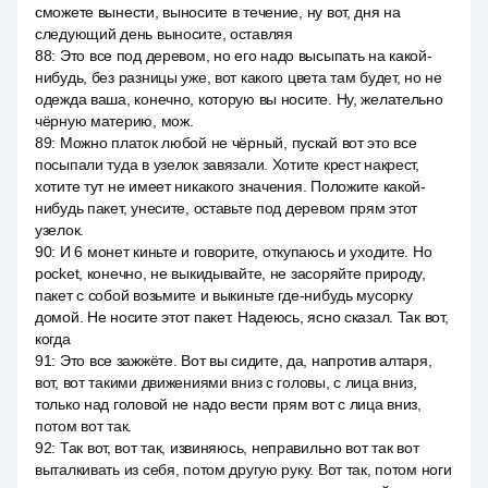
сможете вынести, выносите в течение, ну вот, дня на
следующий день выносите, оставляя
88
:
Это все под деревом, но его надо высыпать на какой-
нибудь, без разницы уже, вот какого цвета там будет, но не
одежда ваша, конечно, которую вы носите. Ну, желательно
чёрную материю, мож.
89
:
Можно платок любой не чёрный, пускай вот это все
посыпали туда в узелок завязали. Хотите крест накрест,
хотите тут не имеет никакого значения. Положите какой-
нибудь пакет, унесите, оставьте под деревом прям этот
узелок.
90
:
И 6 монет киньте и говорите, откупаюсь и уходите. Но
pocket, конечно, не выкидывайте, не засоряйте природу,
пакет с собой возьмите и выкиньте где-нибудь мусорку
домой. Не носите этот пакет. Надеюсь, ясно сказал. Так вот,
когда
91
:
Это все зажжёте. Вот вы сидите, да, напротив алтаря,
вот, вот такими движениями вниз с головы, с лица вниз,
только над головой не надо вести прям вот с лица вниз,
потом вот так.
92
:
Так вот, вот так, извиняюсь, неправильно вот так вот
выталкивать из себя, потом другую руку. Вот так, потом ноги