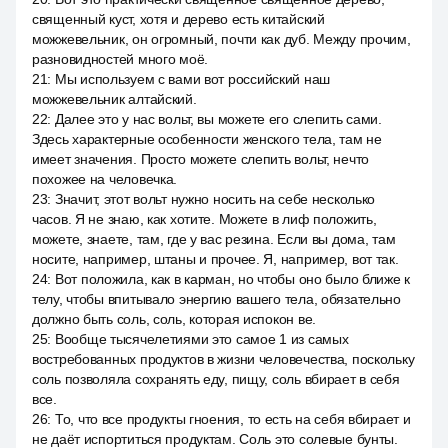
священный куст, хотя и дерево есть китайский
можжевельник, он огромный, почти как дуб. Между прочим,
разновидностей много моё.
21
:
Мы используем с вами вот российский наш
можжевельник алтайский.
22
:
Далее это у нас вольт, вы можете его слепить сами.
Здесь характерные особенности женского тела, там не
имеет значения. Просто можете слепить вольт, нечто
похожее на человечка.
23
:
Значит, этот вольт нужно носить на себе несколько
часов. Я не знаю, как хотите. Можете в лиф положить,
можете, знаете, там, где у вас резина. Если вы дома, там
носите, например, штаны и прочее. Я, например, вот так.
24
:
Вот положила, как в карман, но чтобы оно было ближе к
телу, чтобы впитывало энергию вашего тела, обязательно
должно быть соль, соль, которая испокон ве.
25
:
Вообще тысячелетиями это самое 1 из самых
востребованных продуктов в жизни человечества, поскольку
соль позволяла сохранять еду, пищу, соль вбирает в себя
все.
26
:
То, что все продукты гноения, то есть на себя вбирает и
не даёт испортиться продуктам. Соль это солевые бунты.