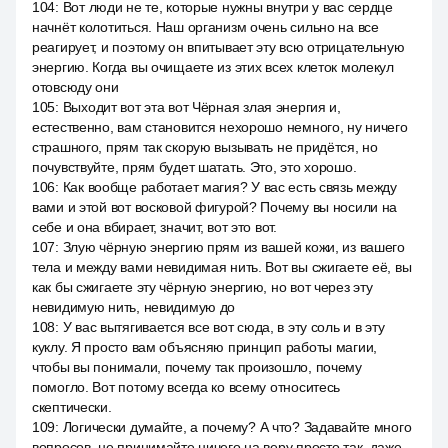
104
:
Вот люди не те, которые нужны внутри у вас сердце
начнёт колотиться. Наш организм очень сильно на все
реагирует, и поэтому он впитывает эту всю отрицательную
энергию. Когда вы очищаете из этих всех клеток молекул
отовсюду они
105
:
Выходит вот эта вот Чёрная злая энергия и,
естественно, вам становится нехорошо немного, ну ничего
страшного, прям так скорую вызывать не придётся, но
почувствуйте, прям будет шатать. Это, это хорошо.
106
:
Как вообще работает магия? У вас есть связь между
вами и этой вот восковой фигурой? Почему вы носили на
себе и она вбирает, значит, вот это вот.
107
:
Злую чёрную энергию прям из вашей кожи, из вашего
тела и между вами невидимая нить. Вот вы сжигаете её, вы
как бы сжигаете эту чёрную энергию, но вот через эту
невидимую нить, невидимую до
108
:
У вас вытягивается все вот сюда, в эту соль и в эту
куклу. Я просто вам объясняю принцип работы магии,
чтобы вы понимали, почему так произошло, почему
помогло. Вот потому всегда ко всему относитесь
скептически.
109
:
Логически думайте, а почему? А что? Задавайте много
вопросов, не принимайте ничего на веру просто так, даже