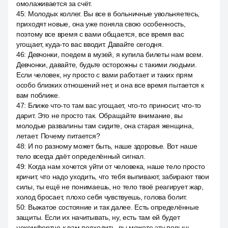
омолаживается за счёт.
45
:
Молодых коллег. Вы все в больничные увольняетесь,
приходят новые, она уже поняла свою особенность,
поэтому все время с вами общается, все время вас
угощает, куда-то вас вводит. Давайте сегодня.
46
:
Девчонки, поедем в музей, я купила билеты нам всем.
Девчонки, давайте, будьте осторожны с такими людьми.
Если человек, ну просто с вами работает и таких прям
особо близких отношений нет, и она все время пытается к
вам поближе.
47
:
Ближе что-то там вас угощает, что-то приносит, что-то
дарит. Это не просто так. Обращайте внимание, вы
молодые развалины там сидите, она старая женщина,
летает. Почему питается?
48
:
И по разному может быть, наше здоровье. Вот наше
тело всегда даёт определённый сигнал.
49
:
Когда нам хочется уйти от человека, наше тело просто
кричит, что надо уходить, что тебя выпивают, забирают твои
силы, ты ещё не понимаешь, но тело твоё реагирует жар,
холод бросает, плохо себя чувствуешь, голова болит.
50
:
Выжатое состояние и так далее. Есть определённые
защиты. Если их начитывать, ну, есть там ей будет
некомфортно к вам подходить, вы можете эту полынь