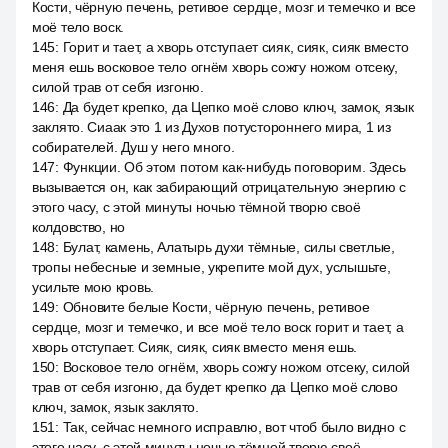
Кости, чёрную печень, ретивое сердце, мозг и темечко и все
моё тело воск.
145
:
Горит и тает, а хворь отступает сияк, сияк, сияк вместо
меня ешь восковое тело огнём хворь сожгу ножом отсеку,
силой трав от себя изгоню.
146
:
Да будет крепко, да Цепко моё слово ключ, замок, язык
заклято. Сиаак это 1 из Духов потустороннего мира, 1 из
собирателей. Душ у него много.
147
:
Функции. Об этом потом как-нибудь поговорим. Здесь
вызывается он, как забирающий отрицательную энергию с
этого часу, с этой минуты ночью тёмной творю своё
колдовство, но
148
:
Булат, камень, Алатырь духи тёмные, силы светлые,
тропы небесные и земные, укрепите мой дух, услышьте,
усильте мою кровь.
149
:
Обновите белые Кости, чёрную печень, ретивое
сердце, мозг и темечко, и все моё тело воск горит и тает, а
хворь отступает. Сияк, сияк, сияк вместо меня ешь.
150
:
Восковое тело огнём, хворь сожгу ножом отсеку, силой
трав от себя изгоню, да будет крепко да Цепко моё слово
ключ, замок, язык заклято.
151
:
Так, сейчас немного исправлю, вот чтоб было видно с
этого часу, с этой минуты ночью тёмной творю своё