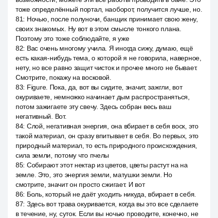
тоже определённый портал, наоборот, получится лучше, но.
81
:
Ночью, после полуночи, банщик принимает свою жену,
своих знакомых. Ну вот в этом смысле тонкого плана.
Поэтому это тоже соблюдайте, я уже
82
:
Вас очень многому учила. Я иногда сижу, думаю, ещё
есть какая-нибудь тема, о которой я не говорила, наверное,
нету, но все равно защит чисток и прочее много не бывает.
Смотрите, покажу на восковой.
83
:
Figure. Пока, да, вот вы сидите, значит, зажгли, вот
окуриваете, немножко начинает дым распространяться,
потом зажигаете эту свечу. Здесь собран весь ваш
негативный. Вот.
84
:
Слой, негативная энергия, она вбирает в себя воск, это
такой материал, он сразу впитывает в себя. Во первых, это
природный материал, то есть природного происхождения,
сила земли, потому что пчелы
85
:
Собирают этот нектар из цветов, цветы растут на на
земле. Это, это энергия земли, матушки земли. Но
смотрите, значит он просто сжигает. И вот
86
:
Боль, который не даёт уходить никуда, вбирает в себя.
87
:
Здесь вот трава окуривается, когда вы это все сделаете
в течение, ну, суток. Если вы ночью проводите, конечно, не