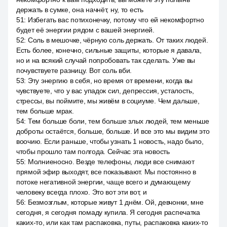
держать в сумке, она начнёт, ну, то есть
51
:
Избегать вас потихонечку, потому что ей некомфортно
будет её энергии рядом с вашей энергией.
52
:
Соль в мешочке, чёрную соль держать. От таких людей.
Есть более, конечно, сильные защиты, которые я давала,
но и на всякий случай попробовать так сделать. Уже вы
почувствуете разницу. Вот соль вби.
53
:
Эту энергию в себя, но время от времени, когда вы
чувствуете, что у вас упадок сил, депрессия, усталость,
стрессы, вы поймите, мы живём в социуме. Чем дальше,
тем больше мрак.
54
:
Тем больше боли, тем больше злых людей, тем меньше
доброты остаётся, больше, больше. И все это мы видим это
воочию. Если раньше, чтобы узнать 1 новость, надо было,
чтобы прошло там полгода. Сейчас эта новость
55
:
Молниеносно. Везде телефоны, люди все снимают
прямой эфир выходят, все показывают. Мы постоянно в
потоке негативной энергии, чаще всего и думающему
человеку всегда плохо. Это вот эти вот, и
56
:
Безмозглым, которые живут 1 днём. Ой, девчонки, мне
сегодня, я сегодня помаду купила. Я сегодня распечатка
каких-то, или как там распаковка, путы, распаковка каких-то