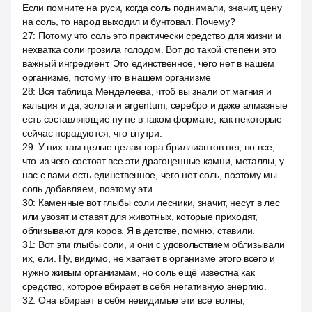
Если помните на руси, когда соль поднимали, значит, цену
на соль, то народ выходил и бунтовал. Почему?
27
:
Потому что соль это практически средство для жизни и
нехватка соли грозила голодом. Вот до такой степени это
важный ингредиент. Это единственное, чего нет в нашем
организме, потому что в нашем организме
28
:
Вся таблица Менделеева, чтоб вы знали от магния и
кальция и да, золота и argentum, серебро и даже алмазные
есть составляющие ну не в таком формате, как некоторые
сейчас порадуются, что внутри.
29
:
У них там целые целая гора бриллиантов нет, но все,
что из чего состоят все эти драгоценные камни, металлы, у
нас с вами есть единственное, чего нет соль, поэтому мы
соль добавляем, поэтому эти
30
:
Каменные вот глыбы соли лесники, значит, несут в лес
или увозят и ставят для животных, которые приходят,
облизывают для коров. Я в детстве, помню, ставили.
31
:
Вот эти глыбы соли, и они с удовольствием облизывали
их, ели. Ну, видимо, не хватает в организме этого всего и
нужно живым организмам, но соль ещё известна как
средство, которое вбирает в себя негативную энергию.
32
:
Она вбирает в себя невидимые эти все волны,