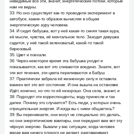
невидимые все эти, значит, энергетические потоки, которые
нам не видны.
33
:
Но оно существует как-то проводили эксперимент в
автобусе, каким-то образом вычисляя в общем
энергетическую ауру человека.
34
:
И сидит бабушка, вот у неё какая-то синяя такая аура,
её мысли, чувства, её ментальное тело. Заходит девушка
садится, у неё такой зеленоватый, какой-то такой
бирюзовый.
35
:
Цвет и поехали.
36
:
Через некоторое время эта бабушка уходит и
показывается, как вот это сливаются воедино. Знаете, вот
эти вот течения, эти цвета переливаются и Бабуш
37
:
Практически забрала её жизненную силу и оставила
взамен вот это вот состояние. И она вышла на остановке.
Идёт, конечно, но что-то ей нехорошо. Она села, значит, и
38
:
Подходят эти корреспонденты, воду принесли и так
далее. Почему это случается? Есть люди, у которых очень
отрицательная энергия. И когда вы с ними общаетесь?
39
:
Вы перенимаете, они могут не специально это делать,
но они энергетические вампиры, они передают вам вот эту
чёрную энергию. Бывали у вас ситуации, когда человек
вроде вам ничего плохого не делает, разговаривает,