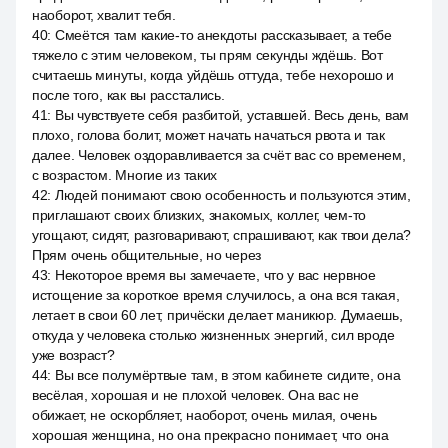
наоборот, хвалит тебя.
40
:
Смеётся там какие-то анекдоты рассказывает, а тебе
тяжело с этим человеком, ты прям секунды ждёшь. Вот
считаешь минуты, когда уйдёшь оттуда, тебе нехорошо и
после того, как вы расстались.
41
:
Вы чувствуете себя разбитой, уставшей. Весь день, вам
плохо, голова болит, может начать начаться рвота и так
далее. Человек оздоравливается за счёт вас со временем,
с возрастом. Многие из таких
42
:
Людей понимают свою особенность и пользуются этим,
приглашают своих близких, знакомых, коллег, чем-то
угощают, сидят, разговаривают, спрашивают, как твои дела?
Прям очень общительные, но через
43
:
Некоторое время вы замечаете, что у вас нервное
истощение за короткое время случилось, а она вся такая,
летает в свои 60 лет, причёски делает маникюр. Думаешь,
откуда у человека столько жизненных энергий, сил вроде
уже возраст?
44
:
Вы все полумёртвые там, в этом кабинете сидите, она
весёлая, хорошая и не плохой человек. Она вас не
обижает, не оскорбляет, наоборот, очень милая, очень
хорошая женщина, но она прекрасно понимает, что она