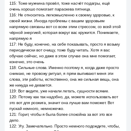
115
:
Тоже мужчина провёл, тоже насчёт подагры, ещё
очень хорошо помогает параскева пятница.
116
:
Не относитесь легкомысленно к своему здоровью, к
своей жизни. Иногда проблемы с вашим здоровьем
напрямую связаны вот со всем этим стрессом, со всей этой
чёрной энергией, которая вокруг вас кружится. Понимаете,
напрямую я
117
:
Не буду, конечно, на себе показывать, просто я возьму
периодически вот очищу, тоже буду читать. Хотя я вас
обучаю сейчас, но даже в этом случае она мне помогает,
конечно, это очень
118
:
Сильные слова. Именно поэтому я, когда даже просто
снимаю, не провожу ритуал, я прям выпивают меня эти
слова, эти работы, естественно, она же сильная вещь, она
же никуда не девается.
119
:
Вот видите, уже начали летать, сущности всякие.
120
:
Потому как так надобно, да, можете использовать вот
это вот для розжига, значит она лучше вам поможет. Вот
пускай немного, немножечко.
121
:
Горит, чтобы я была более спокойна за вот это все
дело.
122
:
Угу. Замечательно. Просто немного подождите, чтобы,