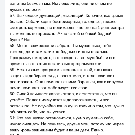
вот этим безмозглым. Им легко жить, они ни о чем не
думают, но если
57
:
Вы человек думающий, мыслящий. Конечно, все время
больно. Собаки ходят беспризорные, голодные, тяжело
смотреть кормишь, но понимаешь, что это на 1 день завтра
ты можешь не приехать. А что с этой собакой бедной
будет? Нет.
58
:
Место возможности забрать. Ты мучаешься, тебе
тяжело, дети там какие-то бедные сироты остались.
Программу смотришь, вот свекровь, вот муж бьёт, и все
время ты вот в этих негативных программах эти
59
:
Негативные программы истощают твой, этот кокон
защиты и добираются до твоего тела, и тело начинает
реагировать. Она начинает с ними бороться, как с вирусом
почти начинает вот мобилизует все свои.
60
:
Силой начинает давать отпор, и естественно, что вы
устаёте. Падает иммунитет и депрессивность, и все
остальное. Не случайно ваша душа кричит о том, что нужно
обновить себя, что вы устали.
61
:
Что вам нужно остановиться, нужно думать о себе,
нужно очищать. Не ленитесь, друзья мои, потому что через
вашу кровь защищены будут и ваши дети. Едино.