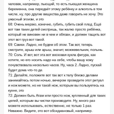
человек, например, пьющий, то есть пьющая женщина
беременна, она передаёт этому ребёнку и алкоголь в том
числе, ну, про другие вещества даже говорить не хочу. Это
ужасный эгоизм, и это
68
:
Очень мерзко, конечно, губить, губить свой плод. Ещё
вот там таких детей смотришь, так жалко просто ребёнка,
который не виновен ни в чем и обязан, и должен тащить вот
этот вот груз вот такой.
69
:
Самки. Ладно, не будем об этом. Так вот, теперь
смотрите, арыш или арыш, значит, можжевельник, полынь.
70
:
Соль. И вот, вот эта вот восковая кукла фигура, как
хотите, но его носить надо на себе, чтобы вашу кожу
почувствовала несколько часов. Ну, часа 2. Ладно, пускай
будет дома что-то де.
71
:
Делайте, положите вот так вот к телу близко делами
занимайтесь потом ночью, вечером проведите этот ритуал
и нож можете, но не такой нож, которым вы пользуетесь на
кухне, это
72
:
Должен быть Атам или просто нож, купленный для таких
целей, которым вы чистки производите. Ну, много раз
можете использовать, естественно, не только 1 раз.
Неважно. Видите, это вот обсидиановый, например.