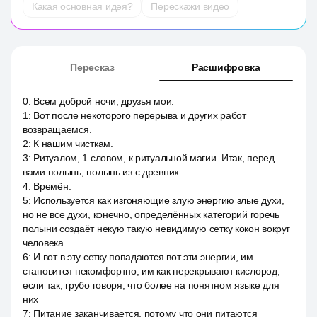
Какая основная идея?
Перескажи видео
Пересказ
Расшифровка
0
:
Всем доброй ночи, друзья мои.
1
:
Вот после некоторого перерыва и других работ
возвращаемся.
2
:
К нашим чисткам.
3
:
Ритуалом, 1 словом, к ритуальной магии. Итак, перед
вами полынь, полынь из с древних
4
:
Времён.
5
:
Используется как изгоняющие злую энергию злые духи,
но не все духи, конечно, определённых категорий горечь
полыни создаёт некую такую невидимую сетку кокон вокруг
человека.
6
:
И вот в эту сетку попадаются вот эти энергии, им
становится некомфортно, им как перекрывают кислород,
если так, грубо говоря, что более на понятном языке для
них
7
:
Питание заканчивается, потому что они питаются