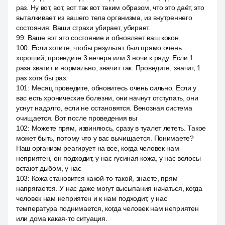
раз. Ну вот, вот, вот так вот таким образом, что это даёт, это
выталкивает из вашего тела организма, из внутреннего
состояния. Ваши страхи убирает, убирает.
99
:
Ваше вот это состояние и обновляет ваш кокон.
100
:
Если хотите, чтобы результат был прямо очень
хороший, проведите 3 вечера или 3 ночи к ряду. Если 1
раза хватит и нормально, значит так. Проведите, значит, 1
раз хотя бы раз.
101
:
Месяц проведите, обновитесь очень сильно. Если у
вас есть хронические болезни, они начнут отступать, они
уснут надолго, если не остановятся. Венозная система
очищается. Вот после проведения вы
102
:
Можете прям, извиняюсь, сразу в туалет лететь. Такое
может быть, потому что у вас вычищается. Понимаете?
Наш организм реагирует на все, когда человек нам
неприятен, он подходит, у нас гусиная кожа, у нас волосы
встают дыбом, у нас
103
:
Кожа становится какой-то такой, знаете, прям
напрягается. У нас даже могут высыпания начаться, когда
человек нам неприятен и к нам подходит, у нас
температура поднимается, когда человек нам неприятен
или дома какая-то ситуация.