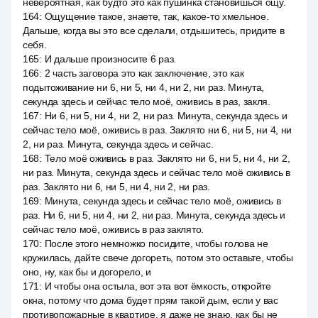
невероятная, как будто это как пушинка становишься ощу.
164
:
Ощущение такое, знаете, так, какое-то хмельное.
Дальше, когда вы это все сделали, отдышитесь, придите в
себя.
165
:
И дальше произносите 6 раз.
166
:
2 часть заговора это как заключение, это как
подытоживание ни 6, ни 5, ни 4, ни 2, ни раз. Минута,
секунда здесь и сейчас тело моё, оживись в раз, закля.
167
:
Ни 6, ни 5, ни 4, ни 2, ни раз. Минута, секунда здесь и
сейчас тело моё, оживись в раз. Заклято ни 6, ни 5, ни 4, ни
2, ни раз. Минута, секунда здесь и сейчас.
168
:
Тело моё оживись в раз. Заклято ни 6, ни 5, ни 4, ни 2,
ни раз. Минута, секунда здесь и сейчас тело моё оживись в
раз. Заклято ни 6, ни 5, ни 4, ни 2, ни раз.
169
:
Минута, секунда здесь и сейчас тело моё, оживись в
раз. Ни 6, ни 5, ни 4, ни 2, ни раз. Минута, секунда здесь и
сейчас тело моё, оживись в раз заклято.
170
:
После этого немножко посидите, чтобы голова не
кружилась, дайте свече догореть, потом это оставьте, чтобы
оно, ну, как бы и догорело, и
171
:
И чтобы она остыла, вот эта вот ёмкость, откройте
окна, потому что дома будет прям такой дым, если у вас
противопожарные в квартире, я даже не знаю, как бы не