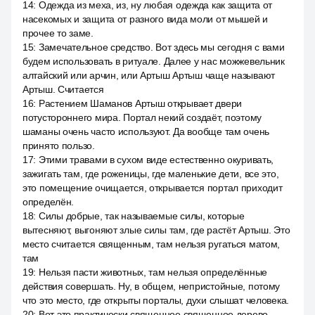
14
:
Одежда из меха, из, ну любая одежда как защита от
насекомых и защита от разного вида моли от мышей и
прочее то заме.
15
:
Замечательное средство. Вот здесь мы сегодня с вами
будем использовать в ритуале. Далее у нас можжевельник
алтайский или арчин, или Артыш Артыш чаще называют
Артыш. Считается
16
:
Растением Шаманов Артыш открывает двери
потустороннего мира. Портал некий создаёт, поэтому
шаманы очень часто используют. Да вообще там очень
принято пользо.
17
:
Этими травами в сухом виде естественно окуривать,
зажигать там, где роженицы, где маленькие дети, все это,
это помещение очищается, открывается портал приходит
определён.
18
:
Силы добрые, так называемые силы, которые
вытесняют, выгоняют злые силы там, где растёт Артыш. Это
место считается священным, там нельзя ругаться матом,
там
19
:
Нельзя пасти животных, там нельзя определённые
действия совершать. Ну, в общем, непристойные, потому
что это место, где открыты порталы, духи слышат человека.
20
:
Вот это практически священное священное дерево,