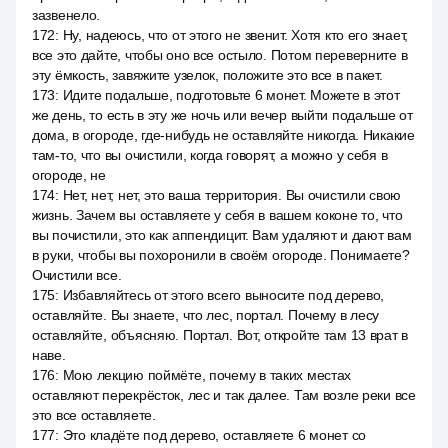
зазвенело.
172
:
Ну, надеюсь, что от этого не звенит. Хотя кто его знает,
все это дайте, чтобы оно все остыло. Потом переверните в
эту ёмкость, завяжите узелок, положите это все в пакет.
173
:
Идите подальше, подготовьте 6 монет. Можете в этот
же день, то есть в эту же ночь или вечер выйти подальше от
дома, в огороде, где-нибудь не оставляйте никогда. Никакие
там-то, что вы очистили, когда говорят, а можно у себя в
огороде, не
174
:
Нет, нет, нет, это ваша территория. Вы очистили свою
жизнь. Зачем вы оставляете у себя в вашем коконе то, что
вы почистили, это как аппендицит. Вам удаляют и дают вам
в руки, чтобы вы похоронили в своём огороде. Понимаете?
Очистили все.
175
:
Избавляйтесь от этого всего выносите под дерево,
оставляйте. Вы знаете, что лес, портал. Почему в лесу
оставляйте, объясняю. Портал. Вот, откройте там 13 врат в
наве.
176
:
Мою лекцию поймёте, почему в таких местах
оставляют перекрёсток, лес и так далее. Там возле реки все
это все оставляете.
177
:
Это кладёте под дерево, оставляете 6 монет со