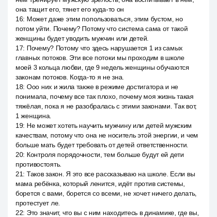
она тащит его, тянет его куда-то он
16
:
Может даже этим попользоваться, этим бустом, но
потом уйти. Почему? Потому что система сама от такой
женщины будет уводить мужчин или детей.
17
:
Почему? Потому что здесь нарушается 1 из самых
главных потоков. Эти все потоки мы проходим в школе
моей 3 кольца любви, где 9 недель женщины обучаются
законам потоков. Когда-то я не зна.
18
:
Ооо них и жила также в режиме достигатора и не
понимала, почему все так плохо, почему моя жизнь такая
тяжёлая, пока я не разобралась с этими законами. Так вот,
1 женщина.
19
:
Не может хотеть научить мужчину или детей мужским
качествам, потому что она не носитель этой энергии, и чем
больше мать будет требовать от детей ответственности.
20
:
Контроля порядочности, тем больше будут ей дети
противостоять.
21
:
Таков закон. Я это все рассказываю на школе. Если вы
мама ребёнка, который ленится, идёт против системы,
борется с вами, борется со всеми, не хочет ничего делать,
протестует ле.
22
:
Это значит, что вы с ним находитесь в динамике, где вы,