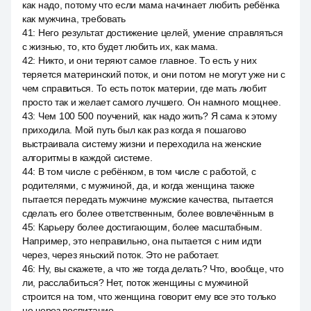
как надо, потому что если мама начинает любить ребёнка
как мужчина, требовать
41
:
Него результат достижение целей, умение справляться
с жизнью, то, кто будет любить их, как мама.
42
:
Никто, и они теряют самое главное. То есть у них
теряется материнский поток, и они потом не могут уже ни с
чем справиться. То есть поток материи, где мать любит
просто так и желает самого лучшего. Он намного мощнее.
43
:
Чем 100 500 поучений, как надо жить? Я сама к этому
приходила. Мой путь был как раз когда я пошагово
выстраивала систему жизни и переходила на женские
алгоритмы в каждой системе.
44
:
В том числе с ребёнком, в том числе с работой, с
родителями, с мужчиной, да, и когда женщина также
пытается передать мужчине мужские качества, пытается
сделать его более ответственным, более вовлечённым в
45
:
Карьеру более достигающим, более масштабным.
Например, это неправильно, она пытается с ним идти
через, через яньский поток. Это не работает.
46
:
Ну, вы скажете, а что же тогда делать? Что, вообще, что
ли, расслабиться? Нет, поток женщины с мужчиной
строится на том, что женщина говорит ему все это только
не через воспитание.