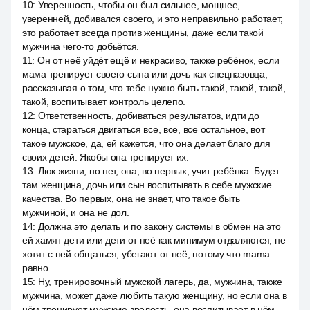
10
:
Уверенность, чтобы он был сильнее, мощнее,
уверенней, добивался своего, и это неправильно работает,
это работает всегда против женщины, даже если такой
мужчина чего-то добьётся.
11
:
Он от неё уйдёт ещё и некрасиво, также ребёнок, если
мама тренирует своего сына или дочь как спецназовца,
рассказывая о том, что тебе нужно быть такой, такой, такой,
такой, воспитывает контроль целепо.
12
:
Ответственность, добиваться результатов, идти до
конца, стараться двигаться все, все, все остальное, вот
такое мужское, да, ей кажется, что она делает благо для
своих детей. Якобы она тренирует их.
13
:
Люк жизни, но нет, она, во первых, учит ребёнка. Будет
там женщина, дочь или сын воспитывать в себе мужские
качества. Во первых, она не знает, что такое быть
мужчиной, и она не дол.
14
:
Должна это делать и по закону системы в обмен на это
ей хамят дети или дети от неё как минимум отдаляются, не
хотят с ней общаться, убегают от неё, потому что mama
равно.
15
:
Ну, тренировочный мужской лагерь, да, мужчина, также
мужчина, может даже любить такую женщину, но если она в
нём тренирует мужскую зрелость, она воспитывает в нём,