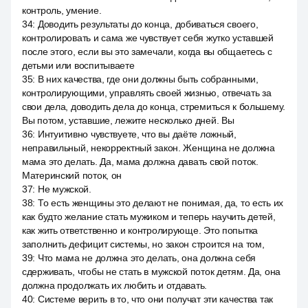
контроль, умение.
34
:
Доводить результаты до конца, добиваться своего,
контролировать и сама же чувствует себя жутко уставшей
после этого, если вы это замечали, когда вы общаетесь с
детьми или воспитываете
35
:
В них качества, где они должны быть собранными,
контролирующими, управлять своей жизнью, отвечать за
свои дела, доводить дела до конца, стремиться к большему.
Вы потом, уставшие, лежите несколько дней. Вы
36
:
Интуитивно чувствуете, что вы даёте ложный,
неправильный, некорректный закон. Женщина не должна
мама это делать. Да, мама должна давать свой поток.
Материнский поток, он
37
:
Не мужской.
38
:
То есть женщины это делают не понимая, да, то есть их
как будто желание стать мужиком и теперь научить детей,
как жить ответственно и контролирующе. Это попытка
заполнить дефицит системы, но закон строится на том,
39
:
Что мама не должна это делать, она должна себя
сдерживать, чтобы не стать в мужской поток детям. Да, она
должна продолжать их любить и отдавать.
40
:
Системе верить в то, что они получат эти качества так