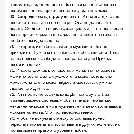
я вижу, когда идёт женщина. Вот в таком вот состоянии я
понимаю, что она просто пытается управлять всем.
69
:
Контролировать, структурировать. И она знает, что это
неестественная для неё позиция. Она не должна это
делать. Сколько я говорила с женщинами, я говорю, а если
бы ты просто кормила и гладила по головке, она говорит,
это было бы идеально, но
70
:
Не приходится быть там ещё мужчиной. Нет, не
приходится. Нужно снять себя с этих обязанностей. Тогда
вы, во первых, освободите пространство для Прихода
яньской энергии.
71
:
И также сделать в отношениях женщина не может в
мужчине воспитывать мужское, она может хотеть, она
может желать, она может видеть и смотреть, мужчина
сделает это для неё.
72
:
Или нет, но не воспитывать. Да, поэтому это 1 из
главных законов системы, чтобы вы знали, что вы как
женщина не можете ни в мужчине, ни в детях воспитывать
мужские качества. Это противоестественно.
73
:
Чтобы не получать оплеуху от системы, нужно
перестать это делать и воспитывать в других, если что, на
что вы имеете право это уровень любви.