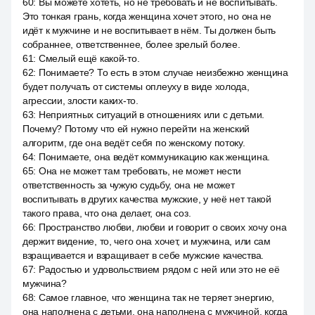
60
:
Вы можете хотеть, но не требовать и не воспитывать.
Это тонкая грань, когда женщина хочет этого, но она не
идёт к мужчине и не воспитывает в нём. Ты должен быть
собраннее, ответственнее, более зрелый более.
61
:
Смелый ещё какой-то.
62
:
Понимаете? То есть в этом случае неизбежно женщина
будет получать от системы оплеуху в виде холода,
агрессии, злости каких-то.
63
:
Неприятных ситуаций в отношениях или с детьми.
Почему? Потому что ей нужно перейти на женский
алгоритм, где она ведёт себя по женскому потоку.
64
:
Понимаете, она ведёт коммуникацию как женщина.
65
:
Она не может там требовать, не может нести
ответственность за чужую судьбу, она не может
воспитывать в других качества мужские, у неё нет такой
такого права, что она делает, она соз.
66
:
Пространство любви, любви и говорит о своих хочу она
держит видение, то, чего она хочет, и мужчина, или сам
взращивается и взращивает в себе мужские качества.
67
:
Радостью и удовольствием рядом с ней или это не её
мужчина?
68
:
Самое главное, что женщина так не теряет энергию,
она наполнена с детьми, она наполнена с мужчиной, когда