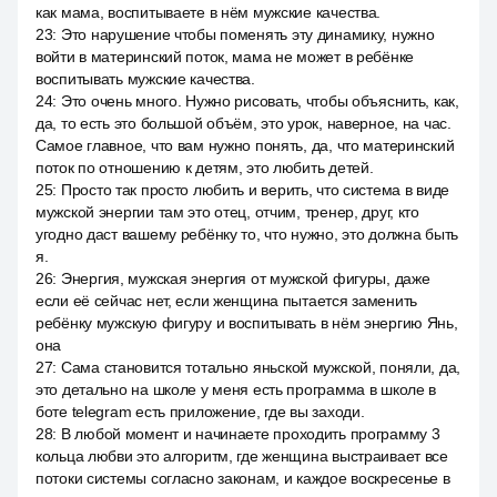
как мама, воспитываете в нём мужские качества.
23
:
Это нарушение чтобы поменять эту динамику, нужно
войти в материнский поток, мама не может в ребёнке
воспитывать мужские качества.
24
:
Это очень много. Нужно рисовать, чтобы объяснить, как,
да, то есть это большой объём, это урок, наверное, на час.
Самое главное, что вам нужно понять, да, что материнский
поток по отношению к детям, это любить детей.
25
:
Просто так просто любить и верить, что система в виде
мужской энергии там это отец, отчим, тренер, друг, кто
угодно даст вашему ребёнку то, что нужно, это должна быть
я.
26
:
Энергия, мужская энергия от мужской фигуры, даже
если её сейчас нет, если женщина пытается заменить
ребёнку мужскую фигуру и воспитывать в нём энергию Янь,
она
27
:
Сама становится тотально яньской мужской, поняли, да,
это детально на школе у меня есть программа в школе в
боте telegram есть приложение, где вы заходи.
28
:
В любой момент и начинаете проходить программу 3
кольца любви это алгоритм, где женщина выстраивает все
потоки системы согласно законам, и каждое воскресенье в