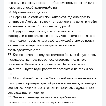
она сама в янском потоке. Чтобы поменять поток, ей нужно
поменять способ взаимодействия.
54
:
Мужчинами и с детьми.
55
:
Перейти на свой женский алгоритм, где она просто
генерирует Любовь и говорит о том, чего она хочет и любит,
это намного легче с 1 стороны, а с другой.
56
:
С другой стороны, когда я работаю вот с этой
категорией своих клиентов, потому что я сама прошла этот
путь, я сама переключала своё взаимодействие со всеми
на женские алгоритмы и увидела, что если я
взаимодействую с me,
57
:
Как женщина, я получаю намного больше бонусов, чем
я стараюсь, контролирую, несу ответственность, все
остальное. Потом я это проверила. На сотнях моих
клиентов. Спустя годы работает абсолютно на всех и весь
этот
58
:
Material пошёл в школу. Это апогей моего семилетнего
пути трансформации, где собраны все законы для женщин.
Это как основная книга с женскими законами судьбы. Так
вот, оказывается, что же
59
:
Закон это никогда не пытаться требовать от
окружающих развития в них мужских качеств.