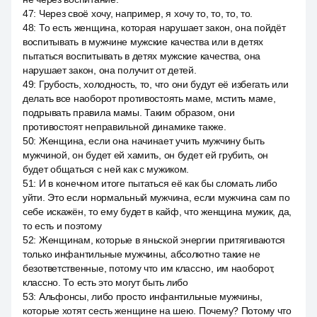
47
:
Через своё хочу, например, я хочу то, то, то, то.
48
:
То есть женщина, которая нарушает закон, она пойдёт
воспитывать в мужчине мужские качества или в детях
пытаться воспитывать в детях мужские качества, она
нарушает закон, она получит от детей.
49
:
Грубость, холодность, то, что они будут её избегать или
делать все наоборот противостоять маме, мстить маме,
подрывать правила мамы. Таким образом, они
противостоят неправильной динамике также.
50
:
Женщина, если она начинает учить мужчину быть
мужчиной, он будет ей хамить, он будет ей грубить, он
будет общаться с ней как с мужиком.
51
:
И в конечном итоге пытаться её как бы сломать либо
уйти. Это если нормальный мужчина, если мужчина сам по
себе искажён, то ему будет в кайф, что женщина мужик, да,
то есть и поэтому
52
:
Женщинам, которые в яньской энергии притягиваются
только инфантильные мужчины, абсолютно такие не
безответственные, потому что им классно, им наоборот,
классно. То есть это могут быть либо
53
:
Альфонсы, либо просто инфантильные мужчины,
которые хотят сесть женщине на шею. Почему? Потому что