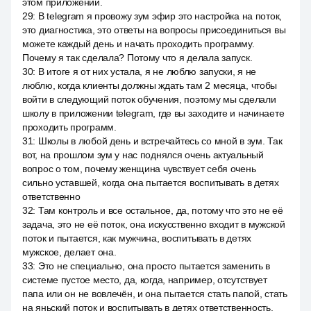
этом приложении.
29
:
В telegram я провожу зум эфир это настройка на поток,
это диагностика, это ответы на вопросы присоединиться вы
можете каждый день и начать проходить программу.
Почему я так сделала? Потому что я делала запуск.
30
:
В итоге я от них устала, я не люблю запуски, я не
люблю, когда клиенты должны ждать там 2 месяца, чтобы
войти в следующий поток обучения, поэтому мы сделали
школу в приложении telegram, где вы заходите и начинаете
проходить программ.
31
:
Школы в любой день и встречайтесь со мной в зум. Так
вот, на прошлом зум у нас поднялся очень актуальный
вопрос о том, почему женщина чувствует себя очень
сильно уставшей, когда она пытается воспитывать в детях
ответственно
32
:
Там контроль и все остальное, да, потому что это не её
задача, это не её поток, она искусственно входит в мужской
поток и пытается, как мужчина, воспитывать в детях
мужское, делает она.
33
:
Это не специально, она просто пытается заменить в
системе пустое место, да, когда, например, отсутствует
папа или он не вовлечён, и она пытается стать папой, стать
на яньский поток и воспитывать в детях ответственность,