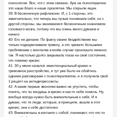
психология. Все, что с этим связано, бум на психотерапию
это наше благо и наше проклятие. Мы открыли ящик.
39
:
В бесконечную рефлексию. И, с 1 стороны, это
замечательно, что теперь мы лучше понимаем себя, но с
другой стороны, мы занимаемся бесконечным онанизмом
головного мозга, потому что мы очень много думаем и
ничего
40
:
Его не делаем. По факту своим бездействием мы
только подкармливаем тревогу, а это чревато большими
проблемами с менталка в моём случае произошло именно
так. Я настолько долго закрывала глаза на своё состояние,
что помимо кризис
41
:
30 у меня начался экзистенциальный кризис и
тревожное расстройство, и тут уже было не обойтись
одними разговорами с психотерапевтом, и я получила свой
1 рецепт на антидепрессанты.
42
:
А какие первые звоночки важно не упустить, чтобы
понять, что ты входишь в кризис и как-то себе помочь. Ну,
вообще всегда нужно быть внимательным к себе. И я
думаю, что те люди, которые, в принципе, вошли в этот
кризис, они к себе достаточно
43
:
Внимательны в контакте с собой, понимают, что что-то