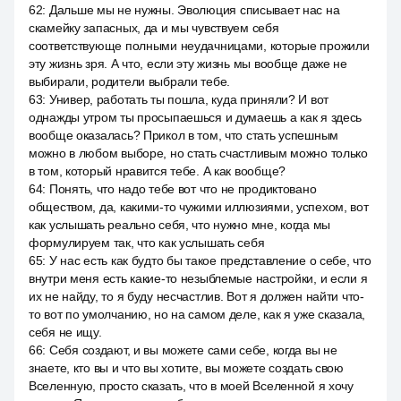
62
:
Дальше мы не нужны. Эволюция списывает нас на
скамейку запасных, да и мы чувствуем себя
соответствующе полными неудачницами, которые прожили
эту жизнь зря. А что, если эту жизнь мы вообще даже не
выбирали, родители выбрали тебе.
63
:
Универ, работать ты пошла, куда приняли? И вот
однажды утром ты просыпаешься и думаешь а как я здесь
вообще оказалась? Прикол в том, что стать успешным
можно в любом выборе, но стать счастливым можно только
в том, который нравится тебе. А как вообще?
64
:
Понять, что надо тебе вот что не продиктовано
обществом, да, какими-то чужими иллюзиями, успехом, вот
как услышать реально себя, что нужно мне, когда мы
формулируем так, что как услышать себя
65
:
У нас есть как будто бы такое представление о себе, что
внутри меня есть какие-то незыблемые настройки, и если я
их не найду, то я буду несчастлив. Вот я должен найти что-
то вот по умолчанию, но на самом деле, как я уже сказала,
себя не ищу.
66
:
Себя создают, и вы можете сами себе, когда вы не
знаете, кто вы и что вы хотите, вы можете создать свою
Вселенную, просто сказать, что в моей Вселенной я хочу