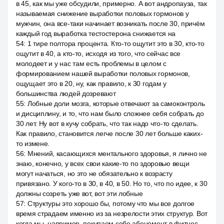
в 45, как мы уже обсудили, примерно. А вот андропауза, так
называемая снижение выработки половых гормонов у
мужчин, она все-таки начинает возникать после 30, причём
каждый год выработка тестостерона снижается на
54
:
1 тире полтора процента. Кто-то ощутит это в 30, кто-то
ощутит в 40, а кто-то, исходя из того, что сейчас все
молодеет и у нас там есть проблемы в целом с
формированием нашей выработки половых гормонов,
ощущает это в 20, ну, как правило, к 30 годам у
большинства людей дозревают
55
:
Лобные доли мозга, которые отвечают за самоконтроль
и дисциплину, и то, что нам было сложнее себя собрать до
30 лет. Ну вот в кучу собрать, что так надо что-то сделать.
Как правило, становится легче после 30 лет больше каких-
то измене.
56
:
Мнений, касающихся ментального здоровья, я лично не
знаю, конечно, у всех свои какие-то по здоровью вещи
могут начаться, но это не обязательно к возрасту
привязано. У кого-то в 30, в 40, в 50. Но то, что по идее, к 30
должны созреть уже вот, вот эти лобные
57
:
Структуры это хорошо бы, потому что мы все долгое
время страдаем именно из за незрелости этих структур. Вот
когда мы, например, покупаем себе абонемент в фитнес,