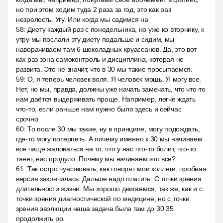
но при этом ходим туда 2 раза за год, это как раз
незрелость. Угу. Или когда мы садимся на
58
:
Диету каждый раз с понедельника, но уже ко вторнику, к
утру мы послали эту диету подальше и сидим, мы
наворачиваем там 6 шоколадных круассанов. Да, это вот
как раз зона самоконтроль и дисциплина, которая не
развита. Это не значит, что в 30 мы такие просыпаемся.
59
:
О, я теперь человек воля. Я человек мощь. Я могу все.
Нет, но мы, правда, должны уже начать замечать, что что-то
нам даётся выдерживать проще. Например, легче ждать
что-то, если раньше нам нужно было здесь и сейчас
срочно.
60
:
То после 30 мы такие, ну в принципе, могу подождать,
где-то могу потерпеть. А почему именно к 30 мы начинаем
все чаще жаловаться на то, что у нас что-то болит, что-то
тянет, нас продуло. Почему мы начинаем это все?
61
:
Так остро чувствовать, как говорят мои коллеги, пробная
версия закончилась. Дальше надо платить. С точки зрения
длительности жизни. Мы хорошо двигаемся, так же, как и с
точки зрения диагностической по медицине, но с точки
зрения эволюции наша задача была там до 30 35
продолжить ро.