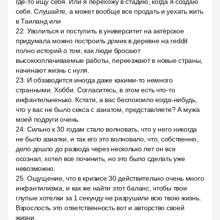
где-то ищу себя. Или я перехожу в стадию, когда я создаю
себя. Слушайте, а может вообще все продать и уехать жить
в Таиланд или
22
:
Уволиться и поступить в университет на актёрское
придумала можно построить домик в деревне на reddit
полно историй о том, как люди бросают
высокооплачиваемые работы, переезжают в новые страны,
начинают жизнь с нуля.
23
:
И обзаводится иногда даже какими-то немного
странными. Хобби. Согласитесь, в этом есть что-то
инфантильненько. Кстати, а вас беспокоило когда-нибудь,
что у вас не было секса с азиатом, представляете? А мужа
моей подруги очень.
24
:
Сильно к 30 годам стало волновать, что у него никогда
не было азиатки, и так его это волновало, что, собственно,
дело дошло до развода через несколько лет он все
осознал, хотел все починить, но это было сделать уже
невозможно.
25
:
Ощущение, что в кризисе 30 действительно очень много
инфантилизма, и как же найти этот баланс, чтобы твои
глупые хотелки за 1 секунду не разрушили всю твою жизнь.
Взрослость это ответственность вот и авторство своей
жизни.