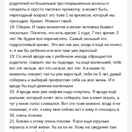
родителей из Кошельков про покрашенные волосы и
сигареты я просто тактично промолчу, а может быть,
переходный возраст это тоже 1 из кризисов, который мы
проходим. Кризис. Момент такой.
18
:
Сборки. И таких моментов в жизни человека бывает
несколько. Понятно, что есть кризис 1 года, 7 лет, кризис 3
лет. Не будем все перечислять. Самый сильный это
подростковый кризис. Это вот как раз, когда я ещё не понял,
я, я как бы ребёнок или все-таки уже взрослый
19
:
Со мной вроде как с ребёнком иногда обращаются
родители, говорят, так ты подожди, ты ещё маленький, тебе
вот это нельзя, вот это нельзя, вот это. А в какие-то
моменты говорят, так ты уже взрослый, тебе не 5 лет, давай
соберись и выбирай профессию себе на всю жизнь. И я
вроде бы ещё девочка маленькая.
20
:
А вроде мне уже лифчик надо покупать. Я вроде ещё
мальчик, который хочет лего собирать там в комп играть, а
тут у меня голос сломался. Вот это тоже момент, когда я не
понимаю, я кто, к кому мне сейчас вот к кому я отношусь в
30, очень похоже.
21
:
Близко к этому очень похоже. Я все ещё игрульки
играюсь в этой жизни. Ха ха хи хи. Хожу на свидание там