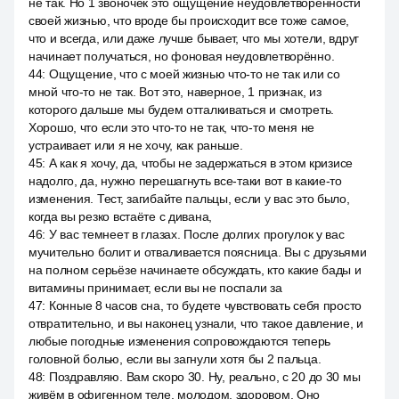
не так. Но 1 звоночек это ощущение неудовлетворённости
своей жизнью, что вроде бы происходит все тоже самое,
что и всегда, или даже лучше бывает, что мы хотели, вдруг
начинает получаться, но фоновая неудовлетворённо.
44
:
Ощущение, что с моей жизнью что-то не так или со
мной что-то не так. Вот это, наверное, 1 признак, из
которого дальше мы будем отталкиваться и смотреть.
Хорошо, что если это что-то не так, что-то меня не
устраивает или я не хочу, как раньше.
45
:
А как я хочу, да, чтобы не задержаться в этом кризисе
надолго, да, нужно перешагнуть все-таки вот в какие-то
изменения. Тест, загибайте пальцы, если у вас это было,
когда вы резко встаёте с дивана,
46
:
У вас темнеет в глазах. После долгих прогулок у вас
мучительно болит и отваливается поясница. Вы с друзьями
на полном серьёзе начинаете обсуждать, кто какие бады и
витамины принимает, если вы не поспали за
47
:
Конные 8 часов сна, то будете чувствовать себя просто
отвратительно, и вы наконец узнали, что такое давление, и
любые погодные изменения сопровождаются теперь
головной болью, если вы загнули хотя бы 2 пальца.
48
:
Поздравляю. Вам скоро 30. Ну, реально, с 20 до 30 мы
живём в офигенном теле, молодом, здоровом. Оно