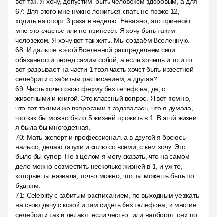
вот так. Я хочу, допустим, быть человеком здоровым, а для
67
:
Для этого мне нужно ложиться спать не позже 12,
ходить на спорт 3 раза в неделю. Неважно, это принесёт
мне это счастье или не принесёт. Я хочу быть таким
человеком. Я хочу вот так жить. Мы создаём Вселенную.
68
:
И дальше в этой Вселенной распределяем свои
обязанности перед самим собой, а если хочешь и то и то
вот разрывает на части 1 твоя часть хочет быть известной
селебрити с забитым расписанием, а другая?
69
:
Часть хочет свою ферму без телефона, да, с
животными и книгой. Это классный вопрос. Я вот помню,
что вот такими же вопросами я задавалась, что я думала,
что как бы можно было 5 жизней прожить в 1. В этой жизни
я была бы многодетная.
70
:
Мать эксперт и профессионал, а в другой я бреюсь
налысо, делаю татухи и сплю со всеми, с кем хочу. Это
было бы супер. Но в целом я могу сказать, что на самом
деле можно совместить несколько жизней в 1, и уж те,
которые ты назвала, точно можно, что ты можешь быть по
будням.
71
:
Celebrity с забитым расписанием, по выходным уезжать
на свою дачу с козой и там сидеть без телефона, и многие
селебрити так и делают, если честно, или наоборот, они по