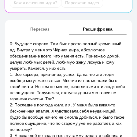
Какая основная идея?
Перескажи видео
Пересказ
Расшифровка
0
:
Будущее сгорало. Там был просто полный кромешный
ад. Внутри у меня это Чёрная дыра, абсолютное
обесценивание всего, что у меня есть. Приезжаю домой,
целую любимых детей, любимую жену, ложусь и хочу
умереть. Кажется, у них есть
1
:
Все карьера, признание, успех. Да на что эти люди
вообще могут жаловаться. Многие из нас мечтали бы о
такой жизни. Но тем не менее, счастливыми эти люди себя
не ощущают. Получается, статус и деньги это вовсе не
гарантия счастья. Так?
2
:
Последние полгода жила и я. У меня была какая-то
бесконечная апатия, я чувствовала себя неудачницей,
будто бы вообще ничего не смогла добиться, и было такое
полное ощущение, что по старому уже не работает, а как
по новому?
3
:
Я пока ещё не знала всю эту гамму чувств, я собрала и