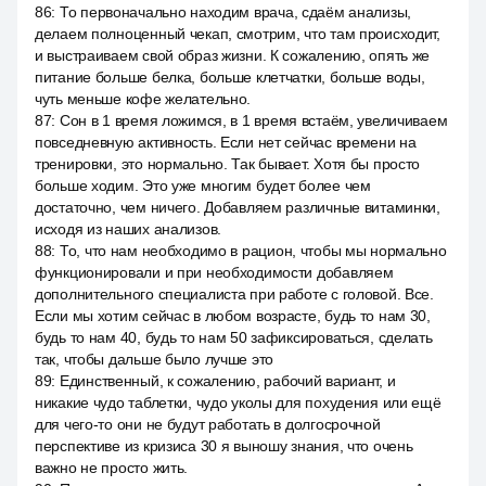
86
:
То первоначально находим врача, сдаём анализы,
делаем полноценный чекап, смотрим, что там происходит,
и выстраиваем свой образ жизни. К сожалению, опять же
питание больше белка, больше клетчатки, больше воды,
чуть меньше кофе желательно.
87
:
Сон в 1 время ложимся, в 1 время встаём, увеличиваем
повседневную активность. Если нет сейчас времени на
тренировки, это нормально. Так бывает. Хотя бы просто
больше ходим. Это уже многим будет более чем
достаточно, чем ничего. Добавляем различные витаминки,
исходя из наших анализов.
88
:
То, что нам необходимо в рацион, чтобы мы нормально
функционировали и при необходимости добавляем
дополнительного специалиста при работе с головой. Все.
Если мы хотим сейчас в любом возрасте, будь то нам 30,
будь то нам 40, будь то нам 50 зафиксироваться, сделать
так, чтобы дальше было лучше это
89
:
Единственный, к сожалению, рабочий вариант, и
никакие чудо таблетки, чудо уколы для похудения или ещё
для чего-то они не будут работать в долгосрочной
перспективе из кризиса 30 я выношу знания, что очень
важно не просто жить.