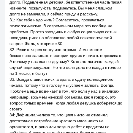
долго. Подавленная детская, безответственная часть такая,
извините, пожалуйста, подвиньтесь. Вы меня слишком
долго не замечали, я сейчас приду и расскажу.
31
:
Как тебе надо жить? Согласитесь, прокачаться
психологические. В современном мире это вообще не
проблема. Просто заходишь в любую социальную сеть и
находишь рилс на абсолютно любой психологический
запрос. Жаль, что кризис 30
32
:
Решить через ленту инстаграма. И мы можем
бесконечно залипать в истории других и начать переживать.
А почему у нас все по другому? Хотя это логично, каждый
случай индивидуален. Но что если дело не всегда в голове
на 1 место, я бы тут
33
:
Всегда ставил поиск, а врача и сдачу полноценного
чекапа, потому что в голову мы успеем залезть. Всегда.
Проблема ещё возникает в том, что если у нас в анализах,
например, возьмём женский организм, как я говорю, это
вопрос только времени, когда любая девушка доберётся до
своего
34
:
Дефицита железа то, что цикл никто не отменял,
достаточное потребление красного мяса никто не
организовал, и рано или поздно дебет с кредитом не
сойдётся. А если туда ещё наложить беременность,