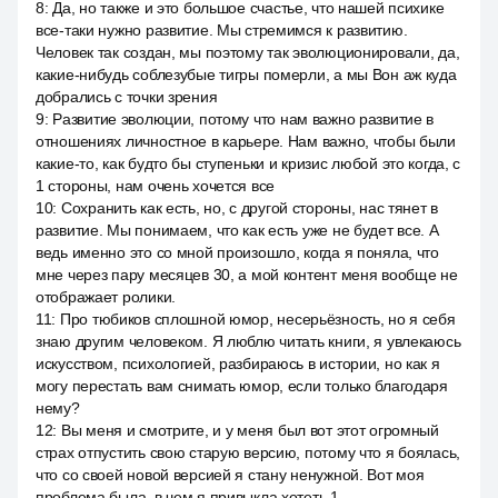
8
:
Да, но также и это большое счастье, что нашей психике
все-таки нужно развитие. Мы стремимся к развитию.
Человек так создан, мы поэтому так эволюционировали, да,
какие-нибудь соблезубые тигры померли, а мы Вон аж куда
добрались с точки зрения
9
:
Развитие эволюции, потому что нам важно развитие в
отношениях личностное в карьере. Нам важно, чтобы были
какие-то, как будто бы ступеньки и кризис любой это когда, с
1 стороны, нам очень хочется все
10
:
Сохранить как есть, но, с другой стороны, нас тянет в
развитие. Мы понимаем, что как есть уже не будет все. А
ведь именно это со мной произошло, когда я поняла, что
мне через пару месяцев 30, а мой контент меня вообще не
отображает ролики.
11
:
Про тюбиков сплошной юмор, несерьёзность, но я себя
знаю другим человеком. Я люблю читать книги, я увлекаюсь
искусством, психологией, разбираюсь в истории, но как я
могу перестать вам снимать юмор, если только благодаря
нему?
12
:
Вы меня и смотрите, и у меня был вот этот огромный
страх отпустить свою старую версию, потому что я боялась,
что со своей новой версией я стану ненужной. Вот моя
проблема была, в чем я привыкла хотеть 1.