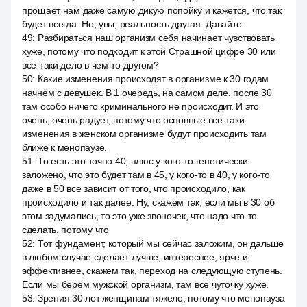
прощает нам даже самую дикую попойку и кажется, что так
будет всегда. Но, увы, реальность другая. Давайте.
49
:
Разбираться наш организм себя начинает чувствовать
хуже, потому что подходит к этой Страшной цифре 30 или
все-таки дело в чем-то другом?
50
:
Какие изменения происходят в организме к 30 годам
начнём с девушек. В 1 очередь, на самом деле, после 30
там особо ничего криминального не происходит. И это
очень, очень радует, потому что основные все-таки
изменения в женском организме будут происходить там
ближе к менопаузе.
51
:
То есть это точно 40, плюс у кого-то генетически
заложено, что это будет там в 45, у кого-то в 40, у кого-то
даже в 50 все зависит от того, что происходило, как
происходило и так далее. Ну, скажем так, если мы в 30 об
этом задумались, то это уже звоночек, что надо что-то
сделать, потому что
52
:
Тот фундамент, который мы сейчас заложим, он дальше
в любом случае сделает лучше, интереснее, ярче и
эффективнее, скажем так, переход на следующую ступень.
Если мы берём мужской организм, там все чуточку хуже.
53
:
Зрения 30 лет женщинам тяжело, потому что менопауза