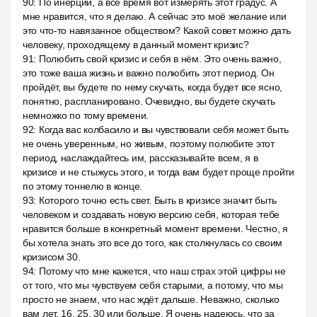
90
:
По инерции, а все время вот измерять этот градус. А
мне нравится, что я делаю. А сейчас это моё желание или
это что-то навязанное обществом? Какой совет можно дать
человеку, проходящему в данный момент кризис?
91
:
Полюбить свой кризис и себя в нём. Это очень важно,
это тоже ваша жизнь и важно полюбить этот период. Он
пройдёт, вы будете по нему скучать, когда будет все ясно,
понятно, распланировано. Очевидно, вы будете скучать
немножко по тому времени.
92
:
Когда вас колбасило и вы чувствовали себя может быть
не очень уверенным, но живым, поэтому полюбите этот
период, наслаждайтесь им, рассказывайте всем, я в
кризисе и не стыжусь этого, и тогда вам будет проще пройти
по этому тоннелю в конце.
93
:
Которого точно есть свет. Быть в кризисе значит быть
человеком и создавать новую версию себя, которая тебе
нравится больше в конкретный момент времени. Честно, я
бы хотела знать это все до того, как столкнулась со своим
кризисом 30.
94
:
Потому что мне кажется, что наш страх этой цифры не
от того, что мы чувствуем себя старыми, а потому, что мы
просто не знаем, что нас ждёт дальше. Неважно, сколько
вам лет. 16, 25, 30 или больше. Я очень надеюсь, что за