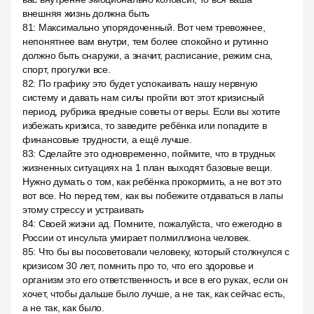
внешняя жизнь должна быть
81
:
Максимально упорядоченный. Вот чем тревожнее,
непонятнее вам внутри, тем более спокойно и рутинно
должно быть снаружи, а значит, расписание, режим сна,
спорт, прогулки все.
82
:
По графику это будет успокаивать нашу нервную
систему и давать нам силы пройти вот этот кризисный
период, рубрика вредные советы от веры. Если вы хотите
избежать кризиса, то заведите ребёнка или попадите в
финансовые трудности, а ещё лучше.
83
:
Сделайте это одновременно, поймите, что в трудных
жизненных ситуациях на 1 план выходят базовые вещи.
Нужно думать о том, как ребёнка прокормить, а не вот это
вот все. Но перед тем, как вы побежите отдаваться в лапы
этому стрессу и устраивать
84
:
Своей жизни ад. Помните, пожалуйста, что ежегодно в
России от инсульта умирает полмиллиона человек.
85
:
Что бы вы посоветовали человеку, который столкнулся с
кризисом 30 лет, помнить про то, что его здоровье и
организм это его ответственность и все в его руках, если он
хочет, чтобы дальше было лучше, а не так, как сейчас есть,
а не так, как было.