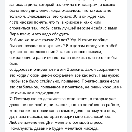
записала рилс, который выложила в инстаграм, и каково
было моё удивление, когда оказалось, что так жила не
только я. Знакомьтесь, это кризис 30 и он ждёт каж.
4
:
Из нас как понять, что ты в кризисе и как с ним
справиться так, чтобы стать лучшей версией себя, с вами
Вера вольт, и это надо обсудить.
5
:
А что же такое кризис 30 лет? Угу. И какие вообще
бывают возрастные кризисы? Я в целом скажу, что любой
кризис это столкновение 2 таких законов психики,
сохранение и развития вот наша психика для того, чтобы
быть
6
:
Здоровый опирается на эти 2 закона. Закон сохранения
это когда любой ценой сохраняем все как есть. Нам нужно,
чтобы все было стабильно, привычно. Понятно, даже если
это стабильное, привычное и понятное, не очень хорошее и
не очень нам подходящее.
7
:
Поэтому кто-то держится за отношения, в которых уже
давно нет ни любви, ни счастья, кто-то остаётся на работе,
которая им не нравится на самом деле, потому что есть,
да, наша психика, которая говорит мне так спокойнее.
Любые изменения. Для меня это большой стресс.
Пожалуйста, давай не будем меняться никогда.