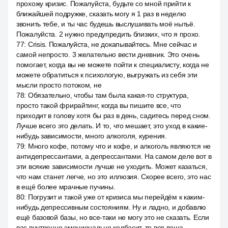
прохожу кризис. Пожалуйста, будьте со мной прийти к
ближайшей подружке, сказать могу я 1 раз в неделю
звонить тебе, и ты час будешь выслушивать моё нытьё.
Пожалуйста. 2 нужно предупредить близких, что я прохо.
77
:
Crisis. Пожалуйста, не докапывайтесь. Мне сейчас и
самой непросто. 3 желательно вести дневник. Это очень
помогает, когда вы не можете пойти к специалисту, когда не
можете обратиться к психологую, выгружать из себя эти
мысли просто потоком, не
78
:
Обязательно, чтобы там была какая-то структура,
просто такой фрирайтинг, когда вы пишите все, что
приходит в голову хотя бы раз в день, садитесь перед сном.
Лучше всего это делать. И то, что мешает, это уход в какие-
нибудь зависимости, много алкоголя, курения.
79
:
Много кофе, потому что и кофе, и алкоголь являются не
антидепрессантами, а депрессантами. На самом деле вот в
эти всякие зависимости лучше не уходить. Может казаться,
что нам станет легче, но это иллюзия. Скорее всего, это нас
в ещё более мрачные пучины.
80
:
Погрузит и такой уже от кризиса мы перейдём к каким-
нибудь депрессивным состояниям. Ну и ладно, и добавлю
ещё базовой базы, но все-таки не могу это не сказать. Если
вас внутренне эмоционально колбасит, то вся ваша