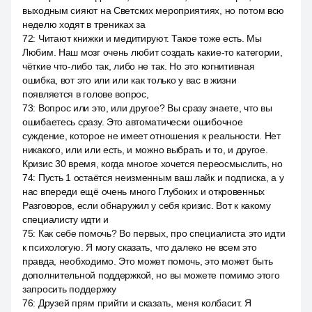
выходным сияют на Светских мероприятиях, но потом всю
неделю ходят в трениках за
72
:
Читают книжки и медитируют. Такое тоже есть. Мы
Любим. Наш мозг очень любит создать какие-то категории,
чёткие что-либо так, либо не так. Но это когнитивная
ошибка, вот это или или как только у вас в жизни
появляется в голове вопрос,
73
:
Вопрос или это, или другое? Вы сразу знаете, что вы
ошибаетесь сразу. Это автоматически ошибочное
суждение, которое не имеет отношения к реальности. Нет
никакого, или или есть, и можно выбрать и то, и другое.
Кризис 30 время, когда многое хочется переосмыслить, но
74
:
Пусть 1 остаётся неизменным ваш лайк и подписка, а у
нас впереди ещё очень много Глубоких и откровенных
Разговоров, если обнаружил у себя кризис. Вот к какому
специалисту идти и
75
:
Как себе помочь? Во первых, про специалиста это идти
к психологую. Я могу сказать, что далеко не всем это
правда, необходимо. Это может помочь, это может быть
дополнительной поддержкой, но вы можете помимо этого
запросить поддержку
76
:
Друзей прям прийти и сказать, меня колбасит. Я