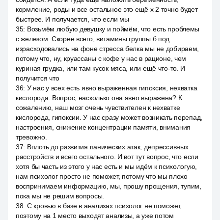
кормление, роды и все остальное это ещё x 2 точно будет
быстрее. И получается, что если мы
35
:
Возьмём любую девушку и поймём, что есть проблемы
с железом. Скорее всего, витамины группы б под
израсходовались на фоне стресса белка мы не добираем,
потому что, ну, круассаны с кофе у нас в рационе, чем
куриная грудка, или там кусок мяса, или ещё что-то. И
получится что
36
:
У нас у всех есть явно выраженная гипоксия, нехватка
кислорода. Вопрос, насколько она явно выражена? К
сожалению, наш мозг очень чувствителен к нехватке
кислорода, гипоксии. У нас сразу может возникать перепад,
настроения, снижение концентрации памяти, внимания
тревожно.
37
:
Вплоть до развития панических атак, депрессивных
расстройств и всего остального. И вот тут вопрос, что если
хотя бы часть из этого у нас есть и мы идём к психологую,
нам психолог просто не поможет, потому что мы плохо
воспринимаем информацию, мы, прошу прощения, тупим,
пока мы не решим вопросы.
38
:
С кровью в базе в анализах психолог не поможет,
поэтому на 1 место выходят анализы, а уже потом