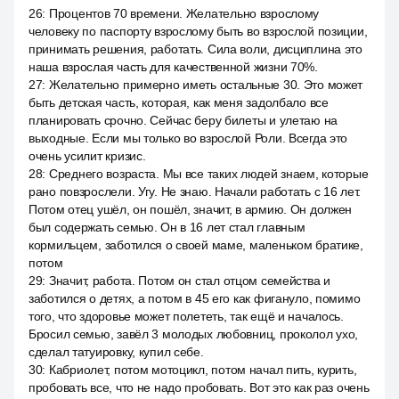
26
:
Процентов 70 времени. Желательно взрослому
человеку по паспорту взрослому быть во взрослой позиции,
принимать решения, работать. Сила воли, дисциплина это
наша взрослая часть для качественной жизни 70%.
27
:
Желательно примерно иметь остальные 30. Это может
быть детская часть, которая, как меня задолбало все
планировать срочно. Сейчас беру билеты и улетаю на
выходные. Если мы только во взрослой Роли. Всегда это
очень усилит кризис.
28
:
Среднего возраста. Мы все таких людей знаем, которые
рано повзрослели. Угу. Не знаю. Начали работать с 16 лет.
Потом отец ушёл, он пошёл, значит, в армию. Он должен
был содержать семью. Он в 16 лет стал главным
кормильцем, заботился о своей маме, маленьком братике,
потом
29
:
Значит, работа. Потом он стал отцом семейства и
заботился о детях, а потом в 45 его как фигануло, помимо
того, что здоровье может полететь, так ещё и началось.
Бросил семью, завёл 3 молодых любовниц, проколол ухо,
сделал татуировку, купил себе.
30
:
Кабриолет, потом мотоцикл, потом начал пить, курить,
пробовать все, что не надо пробовать. Вот это как раз очень