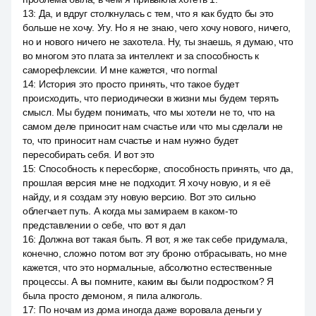
13
:
Да, и вдруг столкнулась с тем, что я как будто бы это
больше не хочу. Угу. Но я не знаю, чего хочу нового, ничего,
но и нового ничего не захотела. Ну, ты знаешь, я думаю, что
во многом это плата за интеллект и за способность к
саморефлексии. И мне кажется, что normal
14
:
История это просто принять, что такое будет
происходить, что периодически в жизни мы будем терять
смысл. Мы будем понимать, что мы хотели не то, что на
самом деле приносит нам счастье или что мы сделали не
то, что приносит нам счастье и нам нужно будет
пересобирать себя. И вот это
15
:
Способность к пересборке, способность принять, что да,
прошлая версия мне не подходит. Я хочу новую, и я её
найду, и я создам эту новую версию. Вот это сильно
облегчает путь. А когда мы замираем в каком-то
представлении о себе, что вот я дал
16
:
Должна вот такая быть. Я вот, я же так себе придумала,
конечно, сложно потом вот эту броню отбрасывать, но мне
кажется, что это нормальные, абсолютно естественные
процессы. А вы помните, каким вы были подростком? Я
была просто демоном, я пила алкоголь.
17
:
По ночам из дома иногда даже воровала деньги у