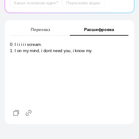
Какая основная идея?
Перескажи видео
Пересказ
Расшифровка
0
:
I i i i i i scream.
1
:
I on my mind, i dont need you, i know my.