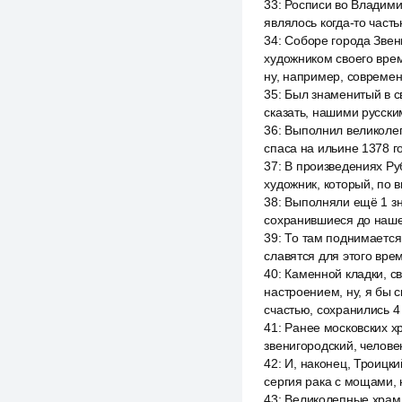
33
:
Росписи во Владими
являлось когда-то часть
34
:
Соборе города Звен
художником своего врем
ну, например, совреме
35
:
Был знаменитый в св
сказать, нашими русски
36
:
Выполнил великолеп
спаса на ильине 1378 г
37
:
В произведениях Ру
художник, который, по 
38
:
Выполняли ещё 1 зн
сохранившиеся до нашег
39
:
То там поднимается 
славятся для этого вре
40
:
Каменной кладки, св
настроением, ну, я бы 
счастью, сохранились 4
41
:
Ранее московских хр
звенигородский, челове
42
:
И, наконец, Троицки
сергия рака с мощами, 
43
:
Великолепные храмы,