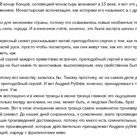
В конце Концов, соловецкий монастырь возникает в 15 веке, и вот это 
ением. Монастырская колонизация, как историки его называют, а с д
но для экономики страны, потому что осваивались новые необжитые т
 села, города. И в конечном счёте, конечно, это была заслуга школы 
тересный сюжет рассказывает житиё преподобного сергия о том, как 
сей руси, просто чтобы посмотреть, как они живут там, как кто этот 
ить, как
ый сергий каждого приветливо встречал, преподобный сергий в мона
гда не был каким-то заносчивым, высокомерным, ему свойственна бы
 этому вот качеству, казалось бы, Такому простому, но на самом деле
л преподобный сергий. И вот Андрей Рублёв, конечно, принадлежал к 
гия. Уче.
я воплощено и в иконе троицы в иконе троица главное это ощущение
только между ангелами, но она, может быть, и людская Любовь, брат.
ения. Вот в этом отношении икона троица самое знаменитое произве
ый символ. До наших дней сохранилось, к сожалению, мало произведе
ше произведений достоверных, потому что много есть сомнительных, 
 тех произведений, которые действительно принадлежат Андрею рублёв
ицей, наряду с фрагментами живо.