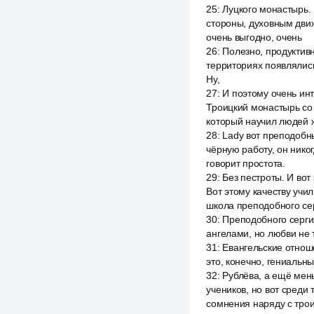
25
:
Луцкого монастырь. 
стороны, духовным движ
очень выгодно, очень
26
:
Полезно, продуктив
территориях появлялись
Ну,
27
:
И поэтому очень ин
Троицкий монастырь со в
который научил людей ж
28
:
Lady вот преподобн
чёрную работу, он нико
говорит простота.
29
:
Без пестроты. И вот
Вот этому качеству учи
школа преподобного сер
30
:
Преподобного серги
ангелами, но любви не 
31
:
Евангельские отнош
это, конечно, гениальн
32
:
Рублёва, а ещё мень
учеников, но вот среди
сомнения наряду с тро