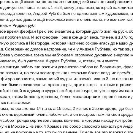
ре есть ещё знаменитая икона звенигородский спас это изображение 
ю деисусного чина, то есть 1 из 3, снизу ряда икон, который находился
игорода конечно, Андрей Рублёв был не единственным художником,
ени, до нас дошло ещё несколько имён и очень мало, но все-таки каки
нником Андрея руб.
оё время феофан Грек, это византиец, который долго жил на руси, об
ми проблемами. И вот феофан Грек в конце 14 века, точнее, в 1378 го
ную роспись в Новгороде, которая частично сохранилась до наших дн
од. Совершенно другое настроение, чем у Андрея Рублёва, но так же, 
блёва у феофана грека мы наблюдаем огромную духовную энергию к
видимому, был учителем Андрея Рублёва, и, кстати, они вместе.
аменитую работу это росписи успенского собора во Владимире, фреск
о времени, но если посмотреть на несколько более поздние времён,
фигура дионисия, знаменитый художник времён ивана 3, но не только
мени были великолепные архитекторы, архитекторы, которые строили в
ойственной владимиро суздальской архитектуре, но уже с другим нас
сказал, таким более сумрачным, более монастырским, отрешённым и д
 так называемых
ама, то есть конца 14 начала 15 века, 2 из них в Звенигороде, где б
к очень церковный, очень набожный, и он построил там на свои средс
й собор троицы сергиевой лавры, конечно, в котором находится гроб
ну и в Москве 1 из этих 4 Храмов это собор спасского монастыря Анд
 но не похожие на то, что было раньше. То есть все это говорит о то