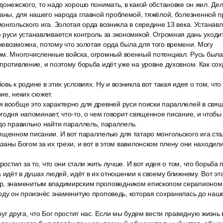
онежского, то надо хорошо понимать, в какой обстановке он жил. Дело
раны, для нашего народа главной проблемой, тяжёлой, болезненной 
онгольского ига. Золотая орда возникла в середине 13 века. Устанавл
руси устанавливается контроль за экономикой. Огромная дань уходит
евозможна, потому что золотая орда была для того времени. Могу
м. Многочисленные войска, огромный военный потенциал. Русь была 
противление, и поэтому борьба идёт уже на уровне духовном. Как со
вь к родине в этих условиях. Ну и возникла вот такая идея о том, что
ие, неких сюжет.
 вообще это характерно для древней руси поиски параллелей в свящ
годня напоминает, что-то, о чем говорит священное писание, и чтобы 
до правильно найти параллель, параллель.
ященном писании. И вот параллелью для татаро монгольского ига ст
аны Богом за их грехи, и вот в этом вавилонском плену они находилис
ростил за то, что они стали жить лучше. И вот идея о том, что борьба 
а идёт в душах людей, идёт в их отношении к своему ближнему. Вот эт
р, знаменитым владимирским проповедником епископом серапионом
оду он произнёс знаменитую проповедь, которая сохранилась до наше
уг друга, что Бог простит нас. Если мы будем вести праведную жизнь