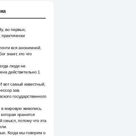
ка
у, во первых,
, практически
 почти вся анонимной,
ог знает, кто что
когда люди не
мена действительно 1
И вот самый известный,
ессор зав.
ского государственного
, в мировую живопись.
, которая хранится
й смысл, потому что эта
ели.
ью. Когда мы говорим о