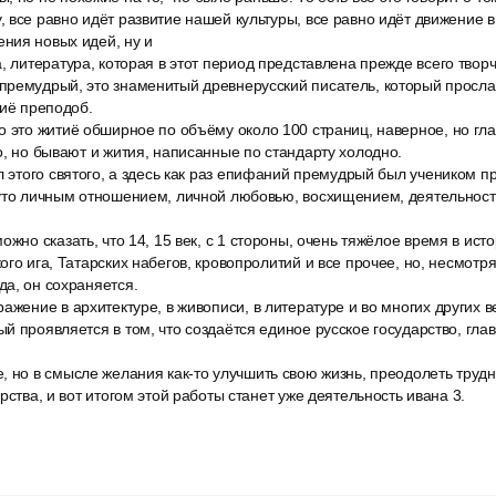
 все равно идёт развитие нашей культуры, все равно идёт движение в
ния новых идей, ну и
, литература, которая в этот период представлена прежде всего тво
премудрый, это знаменитый древнерусский писатель, который просла
тиё преподоб.
 это житиё обширное по объёму около 100 страниц, наверное, но гла
о, но бывают и жития, написанные по стандарту холодно.
л этого святого, а здесь как раз епифаний премудрый был учеником п
нуто личным отношением, личной любовью, восхищением, деятельнос
ожно сказать, что 14, 15 век, с 1 стороны, очень тяжёлое время в ис
го ига, Татарских набегов, кровопролитий и все прочее, но, несмотря
а, он сохраняется.
ажение в архитектуре, в живописи, в литературе и во многих других в
й проявляется в том, что создаётся единое русское государство, гла
 но в смысле желания как-то улучшить свою жизнь, преодолеть трудн
рства, и вот итогом этой работы станет уже деятельность ивана 3.