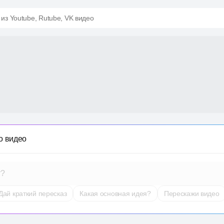
 из Youtube, Rutube, VK видео
о видео
т?
Дай краткий пересказ
Какая основная идея?
Перескажи видео