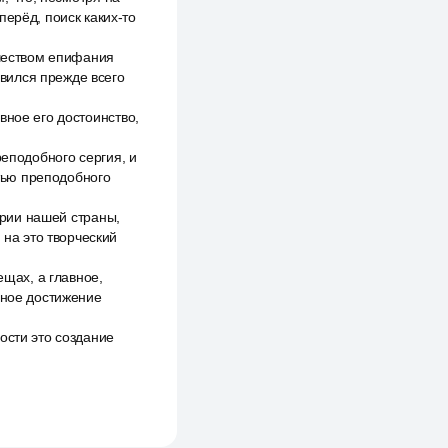
перёд, поиск каких-то
рчеством епифания
вился прежде всего
вное его достоинство,
реподобного сергия, и
тью преподобного
тории нашей страны,
 на это творческий
ещах, а главное,
вное достижение
ости это создание