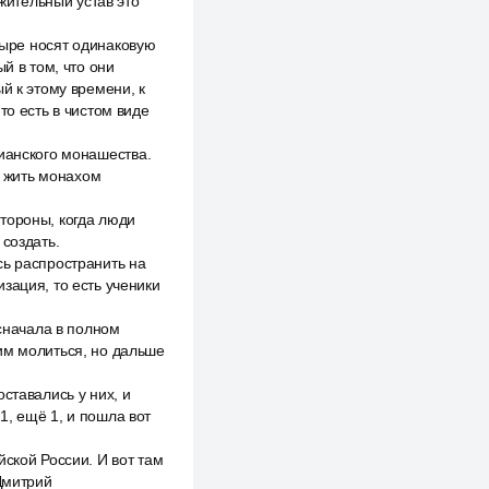
жительный устав это
стыре носят одинаковую
й в том, что они
й к этому времени, к
то есть в чистом виде
тианского монашества.
о жить монахом
 стороны, когда люди
 создать.
сь распространить на
зация, то есть ученики
 сначала в полном
им молиться, но дальше
ставались у них, и
1, ещё 1, и пошла вот
ской России. И вот там
 Дмитрий