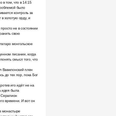
 в том, что в 14:15
проблемой было
ивается контроль за
 в золотую орду, и
просто не в состоянии
хранить свою
 татаро монгольское
енном писании, когда
понять смысл того, что
ал Вавилонский плен
ь до тех пор, пока Бог
против иго идёт не на
а идея была
 Серапион
го времени. И вот он
 в монастыре