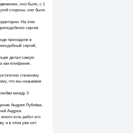
движение, оно было, с 1
ругой стороны, оно было
ерритории. На этих
преподобного сергия.
люди приходили в
преподобный сергий,
стыре делал самую
ла как епифания,
 достаточно сложному.
тому, что мы называем
 любви между 3
дение Андрея Рублёва,
ний Андрея.
много есть работ его
у, и в этом уже нет