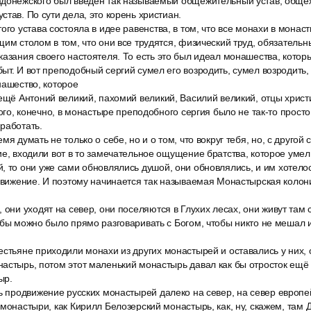
адонежского был введён так называемый общежительный устав, обще
став. По сути дела, это корень христиан.
ого устава состояла в идее равенства, в том, что все монахи в мона
им столом в том, что они все трудятся, физический труд, обязательны
азания своего настоятеля. То есть это был идеал монашества, которы
ыт. И вот преподобный сергий сумел его возродить, сумел возродить, 
нашество, которое
 ещё Антоний великий, пахомий великий, Василий великий, отцы хрис
того, конечно, в монастыре преподобного сергия было не так-то прост
работать.
я думать не только о себе, но и о том, что вокруг тебя, но, с другой
ие, входили вот в то замечательное ощущение братства, которое умел
, то они уже сами обновлялись душой, они обновлялись, и им хотело
 движение. И поэтому начинается так называемая Монастырская колони
 они уходят на север, они поселяются в Глухих лесах, они живут там
обы можно было прямо разговаривать с Богом, чтобы никто не мешал 
стьяне приходили монахи из других монастырей и оставались у них, о
астырь, потом этот маленький монастырь давал как бы отросток ещё 
ыр.
ь продвижение русских монастырей далеко на север, на север европей
 монастыри, как Кирилл Белозерский монастырь, как, ну, скажем, там