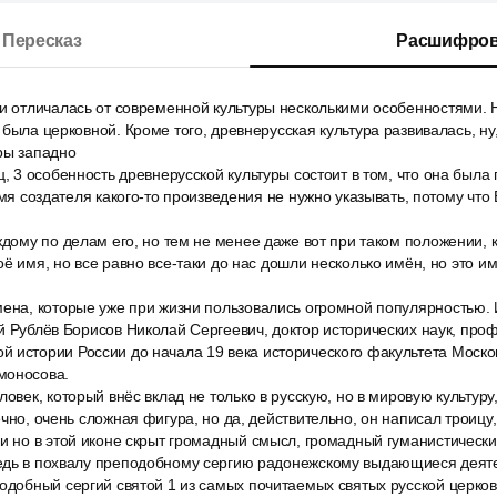
Пересказ
Расшифров
и отличалась от современной культуры несколькими особенностями. Н
 была церковной. Кроме того, древнерусская культура развивалась, ну
ры западно
ц, 3 особенность древнерусской культуры состоит в том, что она была
имя создателя какого-то произведения не нужно указывать, потому что Б
ждому по делам его, но тем не менее даже вот при таком положении, 
оё имя, но все равно все-таки до нас дошли несколько имён, но это и
мена, которые уже при жизни пользовались огромной популярностью. 
й Рублёв Борисов Николай Сергеевич, доктор исторических наук, проф
 истории России до начала 19 века исторического факультета Москов
моносова.
ловек, который внёс вклад не только в русскую, но в мировую культуру
ечно, очень сложная фигура, но да, действительно, он написал троицу
и но в этой иконе скрыт громадный смысл, громадный гуманистически
едь в похвалу преподобному сергию радонежскому выдающиеся деят
одобный сергий святой 1 из самых почитаемых святых русской церков