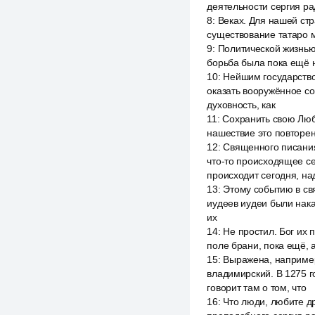
деятельности сергия рад
8
:
Веках. Для нашей ст
существование татаро м
9
:
Политической жизнью 
борьба была пока ещё н
10
:
Нейшим государство
оказать вооружённое со
духовность, как
11
:
Сохранить свою Любо
нашествие это повторен
12
:
Священного писания
что-то происходящее се
происходит сегодня, на
13
:
Этому событию в св
иудеев иудеи были наказ
их
14
:
Не простил. Бог их п
поле брани, пока ещё, 
15
:
Выражена, наприме
владимирский. В 1275 г
говорит там о том, что
16
:
Что люди, любите др