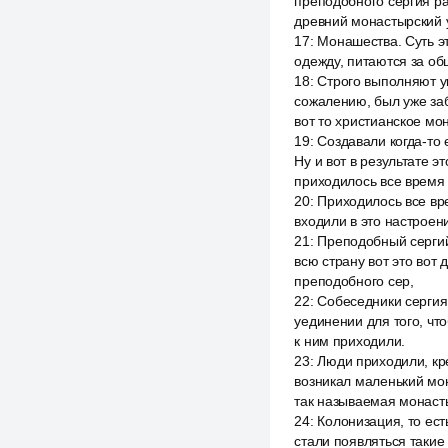
преподобного сергия р
древний монастырский у
17
:
Монашества. Суть эт
одежду, питаются за общ
18
:
Строго выполняют ук
сожалению, был уже заб
вот то христианское мо
19
:
Создавали когда-то
Ну и вот в результате э
приходилось все время 
20
:
Приходилось все врем
входили в это настроен
21
:
Преподобный сергий
всю страну вот это вот
преподобного сер,
22
:
Собеседники сергия,
уединении для того, чт
к ним приходили.
23
:
Люди приходили, кре
возникал маленький мон
так называемая монаст
24
:
Колонизация, то ест
стали появляться такие