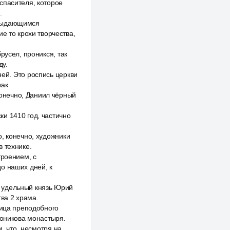
спасителя, которое
.
 выдающимся
е то крохи творчества,
русел, проникся, так
ду.
ей. Это роспись церкви
как
онечно, Даниил чёрный
и 1410 год, частично
, конечно, художники
 технике.
троением, с
о наших дней, к
ыл удельный князь Юрий
тва 2 храма.
ница преподобного
роникова монастыря.
м, что, несмотря на