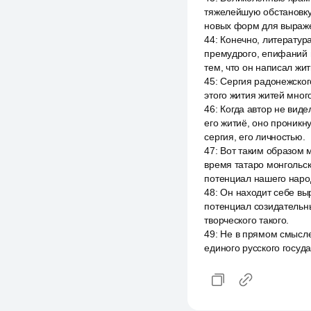
тяжелейшую обстановку,
новых форм для выраже
44
:
Конечно, литература
премудрого, епифаний 
тем, что он написал жи
45
:
Сергия радонежского
этого жития житей мног
46
:
Когда автор не виде
его житиё, оно проник
сергия, его личностью.
47
:
Вот таким образом м
время татаро монгольско
потенциал нашего народ
48
:
Он находит себе выр
потенциал созидательны
творческого такого.
49
:
Не в прямом смысле,
единого русского госуда