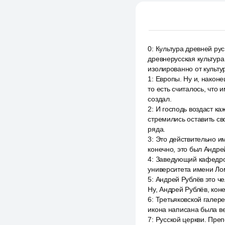
0
:
Культура древней рус
древнерусская культура
изолированно от культу
1
:
Европы. Ну и, наконе
то есть считалось, что 
создал.
2
:
И господь воздаст ка
стремились оставить св
ряда.
3
:
Это действительно и
конечно, это был Андре
4
:
Заведующий кафедрой
университета имени Ло
5
:
Андрей Рублёв это че
Ну, Андрей Рублёв, кон
6
:
Третьяковской галере
икона написана была в
7
:
Русской церкви. Преп